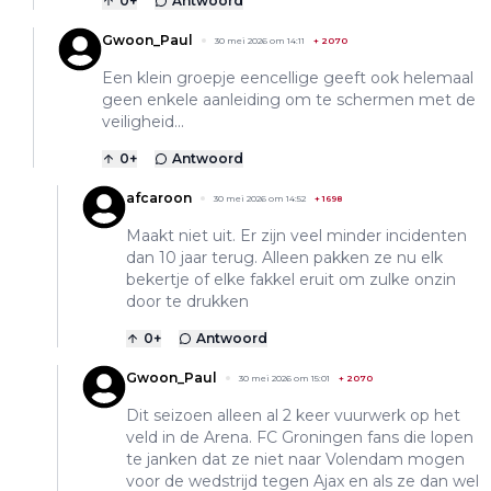
0
+
Antwoord
Gwoon_Paul
30 mei 2026 om 14:11
+
2070
Een klein groepje eencellige geeft ook helemaal
geen enkele aanleiding om te schermen met de
veiligheid...
0
+
Antwoord
afcaroon
30 mei 2026 om 14:52
+
1698
Maakt niet uit. Er zijn veel minder incidenten
dan 10 jaar terug. Alleen pakken ze nu elk
bekertje of elke fakkel eruit om zulke onzin
door te drukken
0
+
Antwoord
Gwoon_Paul
30 mei 2026 om 15:01
+
2070
Dit seizoen alleen al 2 keer vuurwerk op het
veld in de Arena. FC Groningen fans die lopen
te janken dat ze niet naar Volendam mogen
voor de wedstrijd tegen Ajax en als ze dan wel