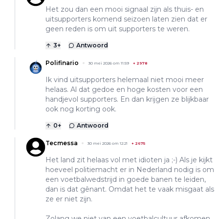
Het zou dan een mooi signaal zijn als thuis- en
uitsupporters komend seizoen laten zien dat er
geen reden is om uit supporters te weren.
3
+
Antwoord
Polifinario
30 mei 2026 om 11:59
+
2978
Ik vind uitsupporters helemaal niet mooi meer
helaas. Al dat gedoe en hoge kosten voor een
handjevol supporters. En dan krijgen ze blijkbaar
ook nog korting ook.
0
+
Antwoord
Tecmessa
30 mei 2026 om 12:21
+
2675
Het land zit helaas vol met idioten ja ;-) Als je kijkt
hoeveel politiemacht er in Nederland nodig is om
een voetbalwedstrijd in goede banen te leiden,
dan is dat gênant. Omdat het te vaak misgaat als
ze er niet zijn.
Zolang we niet van een voetbalcultuur afkomen