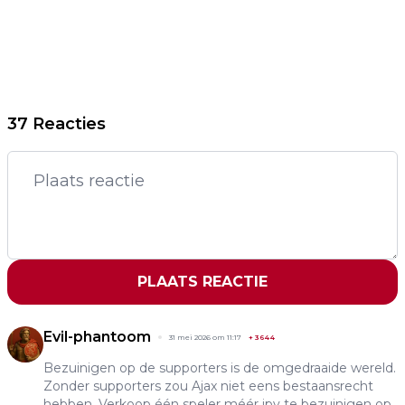
37 Reacties
PLAATS REACTIE
Evil-phantoom
31 mei 2026 om 11:17
+
3644
Bezuinigen op de supporters is de omgedraaide wereld.
Zonder supporters zou Ajax niet eens bestaansrecht
hebben. Verkoop één speler méér ipv te bezuinigen op