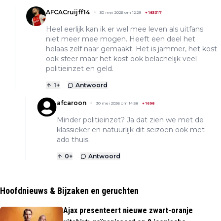
AFCACruijff14
30 mei 2026 om 12:29
+
183317
Heel eerlijk kan ik er wel mee leven als uitfans
niet meer mee mogen. Heeft een deel het
helaas zelf naar gemaakt. Het is jammer, het kost
ook sfeer maar het kost ook belachelijk veel
politieinzet en geld.
1
+
Antwoord
afcaroon
30 mei 2026 om 14:58
+
1698
Minder politieinzet? Ja dat zien we met de
klassieker en natuurlijk dit seizoen ook met
ado thuis.
0
+
Antwoord
Hoofdnieuws & Bijzaken en geruchten
Ajax presenteert nieuwe zwart-oranje