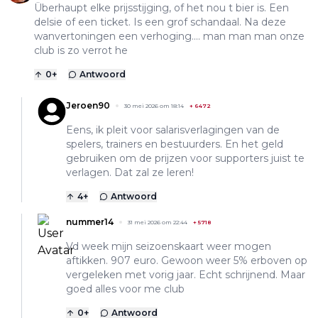
Überhaupt elke prijsstijging, of het nou t bier is. Een
delsie of een ticket. Is een grof schandaal. Na deze
wanvertoningen een verhoging.... man man man onze
club is zo verrot he
0
+
Antwoord
Jeroen90
30 mei 2026 om 18:14
+
6472
Eens, ik pleit voor salarisverlagingen van de
spelers, trainers en bestuurders. En het geld
gebruiken om de prijzen voor supporters juist te
verlagen. Dat zal ze leren!
4
+
Antwoord
nummer14
31 mei 2026 om 22:44
+
5718
Vd week mijn seizoenskaart weer mogen
aftikken. 907 euro. Gewoon weer 5% erboven op
vergeleken met vorig jaar. Echt schrijnend. Maar
goed alles voor me club
0
+
Antwoord