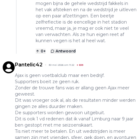
mogen bijna de gehele wedstrijd fakkels in
het vak afsteken en na de wedstrijd je uitleven
op een paar afzettingen. Een beetje
zelfreflectie is de eencellige in het stadion
vreemd, maar ja, je mag er ook niet te veel
van verwachten. Als ze hun eigen reet af
kunnen vegen is het al heel wat.
0
+
Antwoord
Pantelic42
30 mei 2026 om 11:22
+
633
Ajax is geen voetbalclub maar een bedrijf.
Supporters boeit ze geen ruk.
Zonder de trouwe fans was er allang geen Ajax meer
geweest.
Dit was vroeger ook al, als de resultaten minder werden
gingen ze alles duurder maken.
De supporters worden gewoon uitgebuit.
Dit is ook 1 vd redenen dat ik vanaf Limburg naar 9 jaar
ben gestopt met me seizoenskaart.
Tis niet meer te betalen. En uit wedstrijden is meer
samen zijn met vrienden, sfeer, gek doen, en avonturen