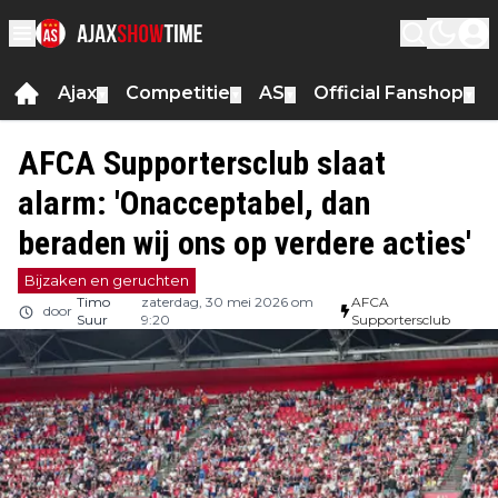
Ajax
Competitie
AS
Official Fanshop
▼
▼
▼
▼
AFCA Supportersclub slaat
alarm: 'Onacceptabel, dan
beraden wij ons op verdere acties'
Bijzaken en geruchten
Timo
zaterdag, 30 mei 2026 om
AFCA
door
Suur
9:20
Supportersclub