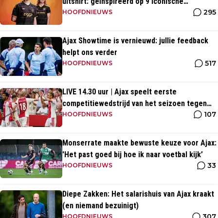
uitshirt: geïnspireerd op 9 iconische
295
momenten uit clubhistorie
HOOFDNIEUWS
Ajax Showtime is vernieuwd: jullie feedback
helpt ons verder
517
HOOFDNIEUWS
LIVE 14.30 uur | Ajax speelt eerste
competitiewedstrijd van het seizoen tegen
107
PEC Zwolle
HOOFDNIEUWS
Monserrate maakte bewuste keuze voor Ajax:
'Het past goed bij hoe ik naar voetbal kijk’
33
HOOFDNIEUWS
Diepe Zakken: Het salarishuis van Ajax kraakt
(en niemand bezuinigt)
307
HOOFDNIEUWS