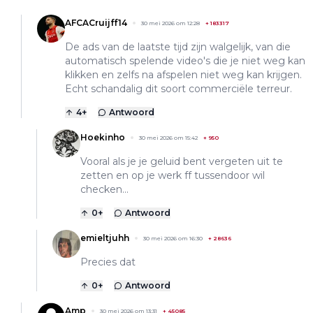
AFCACruijff14
30 mei 2026 om 12:28
+
183317
De ads van de laatste tijd zijn walgelijk, van die
automatisch spelende video's die je niet weg kan
klikken en zelfs na afspelen niet weg kan krijgen.
Echt schandalig dit soort commerciële terreur.
4
+
Antwoord
Hoekinho
30 mei 2026 om 15:42
+
950
Vooral als je je geluid bent vergeten uit te
zetten en op je werk ff tussendoor wil
checken...
0
+
Antwoord
emieltjuhh
30 mei 2026 om 16:30
+
28636
Precies dat
0
+
Antwoord
Amp
30 mei 2026 om 13:31
+
45085