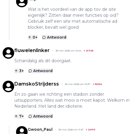
Wat is het voordeel van de app tov de site
eigenlijk? Zitten daar meer functies op oid?
Gebruik zelf een site met automatische ad
blocker, bevalt wel goed
0
+
Antwoord
fluwelenlinker
30 mei 2026 om 10:44
+
21725
Schandalig als dit doorgaat.
3
+
Antwoord
DamskoStrijderss
30 mei 2026 om 10:37
+
15904
En zo gaan we richting een stadion zonder
uitsupporters. Alles wat mooi is moet kapot. Welkom in
Nederland. Het land der idioterie.
7
+
Antwoord
Gwoon_Paul
30 mei 2026 om 11:37
+
2070