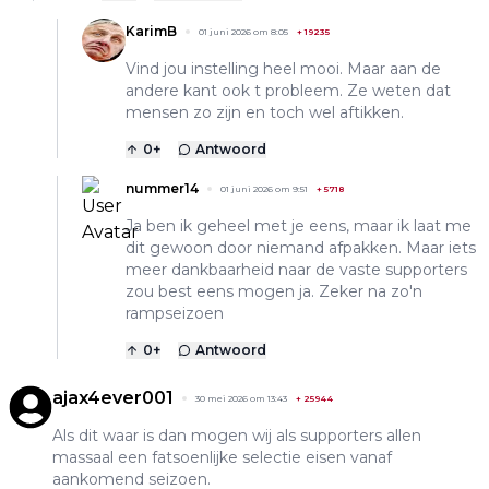
KarimB
01 juni 2026 om 8:05
+
19235
Vind jou instelling heel mooi. Maar aan de
andere kant ook t probleem. Ze weten dat
mensen zo zijn en toch wel aftikken.
0
+
Antwoord
nummer14
01 juni 2026 om 9:51
+
5718
Ja ben ik geheel met je eens, maar ik laat me
dit gewoon door niemand afpakken. Maar iets
meer dankbaarheid naar de vaste supporters
zou best eens mogen ja. Zeker na zo'n
rampseizoen
0
+
Antwoord
ajax4ever001
30 mei 2026 om 13:43
+
25944
Als dit waar is dan mogen wij als supporters allen
massaal een fatsoenlijke selectie eisen vanaf
aankomend seizoen.