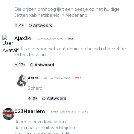
Die prijzen omhoog lijkt een beetje op het huidige
Jetten kabinetsbeleid in Nederland.
4
+
Antwoord
Ajax34
30 mei 2026 om 12:46
+
4805
Het is niet voor niets dat debiel en beleid uit dezelfde
letters bestaan.
17
+
Antwoord
Aeter
02 juni 2026 om 18:20
+
8776
Scherp.
0
+
Antwoord
023Haarlem
30 mei 2026 om 12:45
+
10346
Ik ben hier zo kwaad om!
Ik ga naar alle uit wedstrijden.
Gaat om heel veel geld dit.