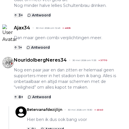
Nog minder halve lellies Schultenbrau drinken.
3
+
Antwoord
Ajax34
30 mei 2026 om 12:43
+
4805
Dan maar geen combi verplichtingen meer.
1
+
Antwoord
NouridolbergNeres34
30 mei 2026 om 11:33
+
3770
Nog een paar jaar en dan zitten er helemaal geen
supporters meer in het stadion ben ik bang. Alles is
onbetaalbaar en altijd maar schermen met de
“veiligheid” om alles kapot te maken.
8
+
Antwoord
Betervanafdezijlijn
30 mei 2026 om 13:30
+
4340
Hier ben ik dus ook bang voor