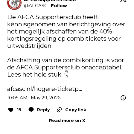
@
AFCASC
·
Follow
De AFCA Supportersclub heeft 
kennisgenomen van berichtgeving over 
het mogelijk afschaffen van de 40%-
kortingsregeling op combitickets voor 
uitwedstrijden.

Afschaffing van de combikorting is voor 
de AFCA Supportersclub onacceptabel. 
Lees het hele stuk. 👇

afcasc.nl/hogere-ticketp…
10:05 AM · May 29, 2026
19
Reply
Copy link
Read more on X