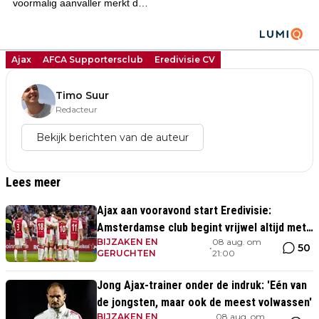
Ajax
AFCA Supportersclub
Eredivisie CV
Timo Suur
Redacteur
Bekijk berichten van de auteur
Lees meer
Ajax aan vooravond start Eredivisie:
Amsterdamse club begint vrijwel altijd met
BIJZAKEN EN
08 aug. om
zege
50
•
GERUCHTEN
21:00
Jong Ajax-trainer onder de indruk: 'Eén van
de jongsten, maar ook de meest volwassen'
BIJZAKEN EN
08 aug. om