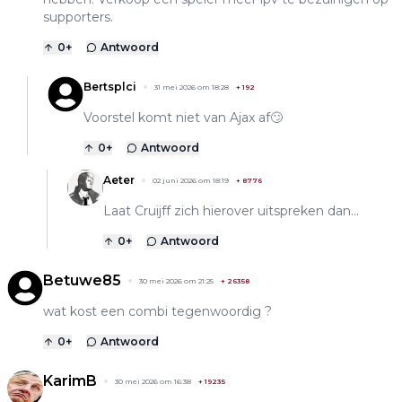
supporters.
0
+
Antwoord
Bertsplci
31 mei 2026 om 18:28
+
192
Voorstel komt niet van Ajax af🙄
0
+
Antwoord
Aeter
02 juni 2026 om 18:19
+
8776
Laat Cruijff zich hierover uitspreken dan...
0
+
Antwoord
Betuwe85
30 mei 2026 om 21:25
+
26358
wat kost een combi tegenwoordig ?
0
+
Antwoord
KarimB
30 mei 2026 om 16:38
+
19235