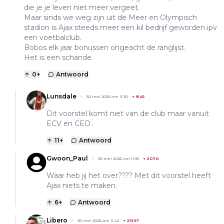
die je je leven niet meer vergeet.
Maar sinds we weg zijn uit de Meer en Olympisch
stadion is Ajax steeds meer een kil bedrijf geworden ipv
een voetbalclub.
Bobos elk jaar bonussen ongeacht de ranglijst.
Het is een schande.
0
+
Antwoord
Lunsdale
30 mei 2026 om 11:30
+
9145
Dit voorstel komt niet van de club maar vanuit
ECV en CED.
11
+
Antwoord
Gwoon_Paul
30 mei 2026 om 11:35
+
2070
Waar heb jij het over???? Met dit voorstel heeft
Ajax niets te maken.
6
+
Antwoord
Libero
30 mei 2026 om 11:42
+
21397