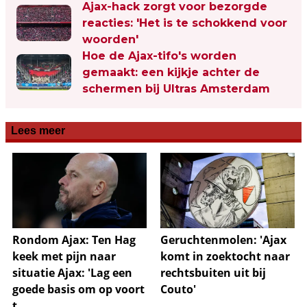
Ajax-hack zorgt voor bezorgde
reacties: 'Het is te schokkend voor
woorden'
Hoe de Ajax-tifo's worden
gemaakt: een kijkje achter de
schermen bij Ultras Amsterdam