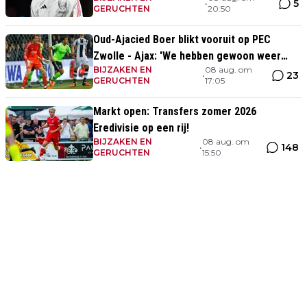
5
•
GERUCHTEN
20:50
Oud-Ajacied Boer blikt vooruit op PEC
Zwolle - Ajax: 'We hebben gewoon weer
BIJZAKEN EN
08 aug. om
kans tegen Ajax'
23
•
GERUCHTEN
17:05
Markt open: Transfers zomer 2026
Eredivisie op een rij!
BIJZAKEN EN
08 aug. om
148
•
GERUCHTEN
15:50