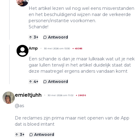
Het artikel lezen wil nog wel eens misverstanden
en het beschuldigend wijzen naar de verkeerde
personen/instantie voorkomen.
Schande!
3
+
Antwoord
Amp
30 mei 2026 om 13:30
+
45085
Een schande is dan je maar lulkraak wat uit je nek
gaar lullen terwijl in het artikel duidelijk staat dat
deze maatregel ergens anders vandaan komt
4
+
Antwoord
emieltjuhh
30 mei 2026 om 11:02
+
28636
@as
De reclames zijn prima maar niet openen van de App
dat is bloed irritant
3
+
Antwoord