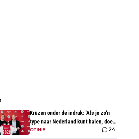
e
Krüzen onder de indruk: 'Als je zo'n
type naar Nederland kunt halen, doe
24
je iets goed'
OPINIE