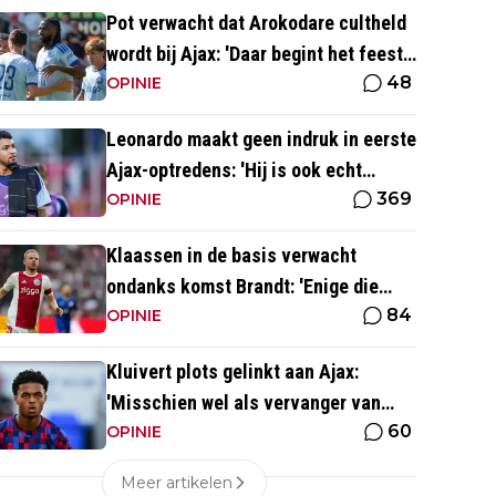
Pot verwacht dat Arokodare cultheld
wordt bij Ajax: 'Daar begint het feest
48
eigenlijk al'
OPINIE
Leonardo maakt geen indruk in eerste
Ajax-optredens: 'Hij is ook echt
369
langzaam'
OPINIE
Klaassen in de basis verwacht
ondanks komst Brandt: 'Enige die
84
daar goed kan spelen'
OPINIE
Kluivert plots gelinkt aan Ajax:
'Misschien wel als vervanger van
60
Mika Godts'
OPINIE
Meer artikelen