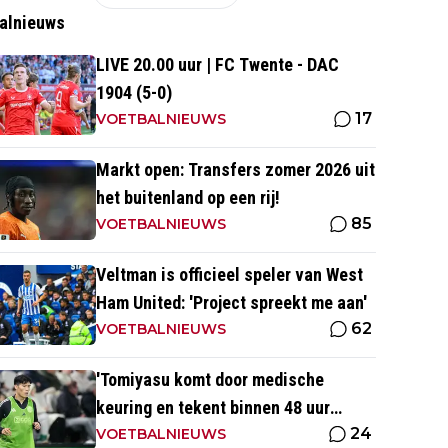
alnieuws
LIVE 20.00 uur | FC Twente - DAC
1904 (5-0)
17
VOETBALNIEUWS
Markt open: Transfers zomer 2026 uit
het buitenland op een rij!
85
VOETBALNIEUWS
Veltman is officieel speler van West
Ham United: 'Project spreekt me aan'
62
VOETBALNIEUWS
'Tomiyasu komt door medische
keuring en tekent binnen 48 uur
24
contract bij nieuwe club'
VOETBALNIEUWS