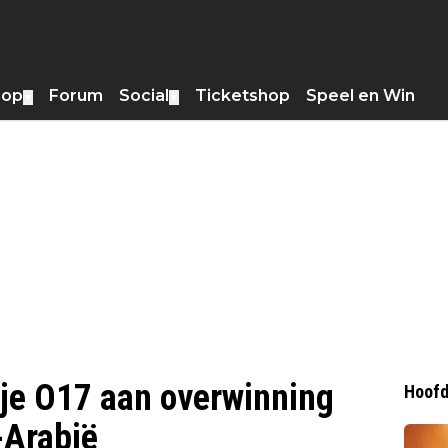
hop
Forum
Social
Ticketshop
Speel en Win
▼
▼
nje O17 aan overwinning
Hoofd
-Arabië