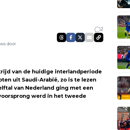
2
uws door
ijd van de huidige interlandperiode
en uit Saudi-Arabië, zo is te lezen
-elftal van Nederland ging met een
e voorsprong werd in het tweede