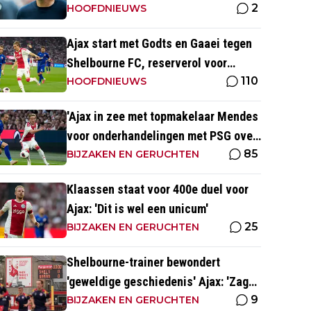
2
'Julian kan spelen in de slotfase'
HOOFDNIEUWS
Ajax start met Godts en Gaaei tegen
Shelbourne FC, reserverol voor
110
Brandt en Ter Stegen
HOOFDNIEUWS
'Ajax in zee met topmakelaar Mendes
voor onderhandelingen met PSG over
85
Godts'
BIJZAKEN EN GERUCHTEN
Klaassen staat voor 400e duel voor
Ajax: 'Dit is wel een unicum'
25
BIJZAKEN EN GERUCHTEN
Shelbourne-trainer bewondert
'geweldige geschiedenis' Ajax: 'Zag
9
Kluivert de winnende scoren'
BIJZAKEN EN GERUCHTEN