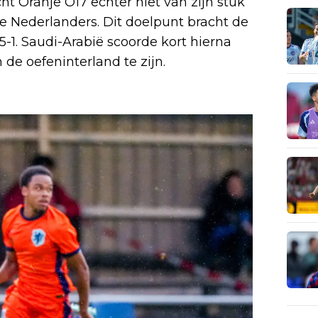
ht Oranje O17 echter niet van zijn stuk
e Nederlanders. Dit doelpunt bracht de
5-1. Saudi-Arabië scoorde kort hierna
 de oefeninterland te zijn.