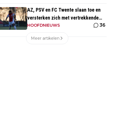
AZ, PSV en FC Twente slaan toe en
versterken zich met vertrekkende
36
Ajax-talenten
HOOFDNIEUWS
Meer artikelen