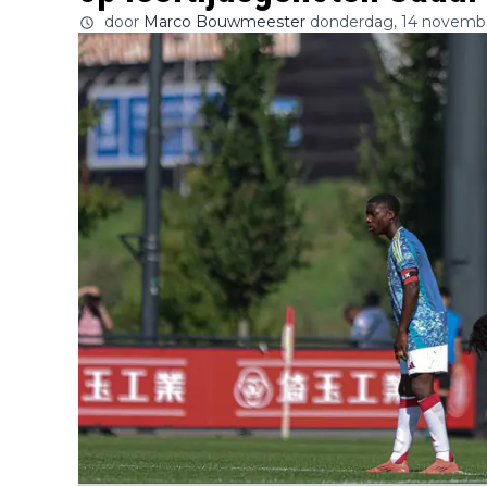
door
Marco Bouwmeester
donderdag, 14 novemb