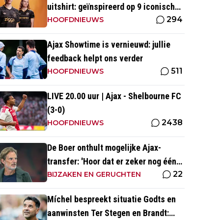
uitshirt: geïnspireerd op 9 iconische
294
momenten uit clubhistorie
HOOFDNIEUWS
Ajax Showtime is vernieuwd: jullie
feedback helpt ons verder
511
HOOFDNIEUWS
LIVE 20.00 uur | Ajax - Shelbourne FC
(3-0)
2438
HOOFDNIEUWS
De Boer onthult mogelijke Ajax-
transfer: 'Hoor dat er zeker nog één
22
groot kanon aankomt'
BIJZAKEN EN GERUCHTEN
Míchel bespreekt situatie Godts en
aanwinsten Ter Stegen en Brandt: