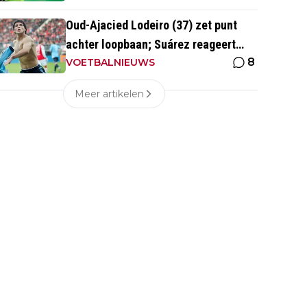
Oud-Ajacied Lodeiro (37) zet punt
achter loopbaan; Suárez reageert
8
emotioneel
VOETBALNIEUWS
Meer artikelen