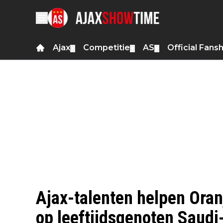
Ajax
Competitie
AS
Official Fans
▼
▼
▼
Ajax-talenten helpen Ora
op leeftijdsgenoten Saudi