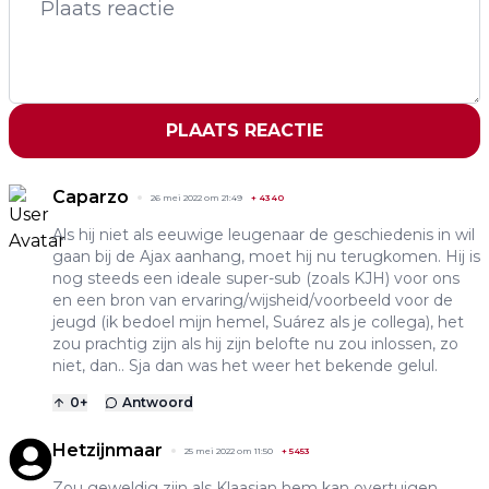
PLAATS REACTIE
Caparzo
26 mei 2022 om 21:49
+
4340
Als hij niet als eeuwige leugenaar de geschiedenis in wil
gaan bij de Ajax aanhang, moet hij nu terugkomen. Hij is
nog steeds een ideale super-sub (zoals KJH) voor ons
en een bron van ervaring/wijsheid/voorbeeld voor de
jeugd (ik bedoel mijn hemel, Suárez als je collega), het
zou prachtig zijn als hij zijn belofte nu zou inlossen, zo
niet, dan.. Sja dan was het weer het bekende gelul.
0
+
Antwoord
Hetzijnmaar
25 mei 2022 om 11:50
+
5453
Zou geweldig zijn als Klaasjan hem kan overtuigen