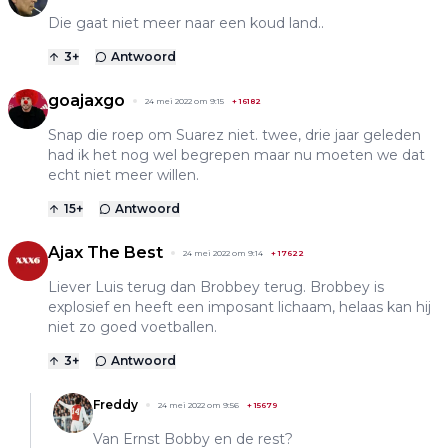
Die gaat niet meer naar een koud land..
3
+
Antwoord
goajaxgo
24 mei 2022 om 9:15
+
16182
Snap die roep om Suarez niet. twee, drie jaar geleden
had ik het nog wel begrepen maar nu moeten we dat
echt niet meer willen.
15
+
Antwoord
Ajax The Best
24 mei 2022 om 9:14
+
17622
Liever Luis terug dan Brobbey terug. Brobbey is
explosief en heeft een imposant lichaam, helaas kan hij
niet zo goed voetballen.
3
+
Antwoord
Freddy
24 mei 2022 om 9:56
+
15679
Van Ernst Bobby en de rest?