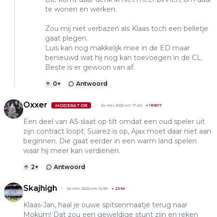
te wonen en werken.
Zou mij niet verbazen als Klaas toch een belletje
gaat plegen.
Luis kan nog makkelijk mee in de ED maar
benieuwd wat hij nog kan toevoegen in de CL.
Beste is er gewoon van af.
0
+
Antwoord
Oxxer
MODERATOR
24 mei 2022 om 17:40
+
189517
Een deel van AS slaat op tilt omdat een oud speler uit
zijn contract loopt. Suarez is op, Ajax moet daar niet aan
beginnen. Die gaat eerder in een warm land spelen
waar hij meer kan verdienen.
2
+
Antwoord
Skajhigh
24 mei 2022 om 14:39
+
2396
Klaas-Jan, haal je ouwe spitsenmaatje terug naar
Mokum! Dat zou een geweldige stunt zijn en reken