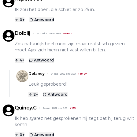
Ik zou het doen, die schiet er zo 25 in.
0
+
Antwoord
Dolblij
24 mei 2022 om 8:55
+
58137
Zou natuurlijk heel mooi zijn maar realistisch gezien
moet Ajax zich hierin niet vast willen bijten.
4
+
Antwoord
Delaney
24 mei 2022 om 8:58
+
19167
Leuk geprobeerd!
2
+
Antwoord
Quincy.G
24 mei 2022 om 8:55
+
135
Ik heb syarez net gesprokenen hij zegt dat hij terug wilt
komn
0
+
Antwoord