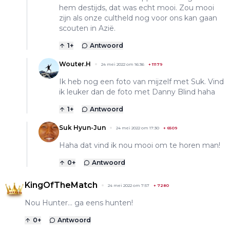
hem destijds, dat was echt mooi. Zou mooi
zijn als onze cultheld nog voor ons kan gaan
scouten in Azië.
1
+
Antwoord
Wouter.H
24 mei 2022 om 16:36
+
11179
Ik heb nog een foto van mijzelf met Suk. Vind
ik leuker dan de foto met Danny Blind haha
1
+
Antwoord
Suk Hyun-Jun
24 mei 2022 om 17:30
+
6509
Haha dat vind ik nou mooi om te horen man!
0
+
Antwoord
KingOfTheMatch
24 mei 2022 om 7:57
+
7280
Nou Hunter... ga eens hunten!
0
+
Antwoord