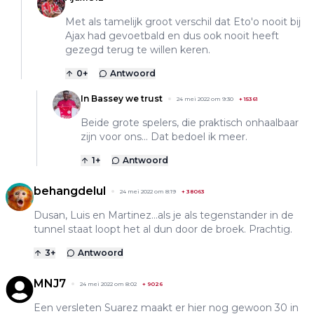
Met als tamelijk groot verschil dat Eto'o nooit bij
Ajax had gevoetbald en dus ook nooit heeft
gezegd terug te willen keren.
0
+
Antwoord
In Bassey we trust
24 mei 2022 om 9:30
+
15361
Beide grote spelers, die praktisch onhaalbaar
zijn voor ons... Dat bedoel ik meer.
1
+
Antwoord
behangdelul
24 mei 2022 om 8:19
+
38063
Dusan, Luis en Martinez…als je als tegenstander in de
tunnel staat loopt het al dun door de broek. Prachtig.
3
+
Antwoord
MNJ7
24 mei 2022 om 8:02
+
9026
Een versleten Suarez maakt er hier nog gewoon 30 in