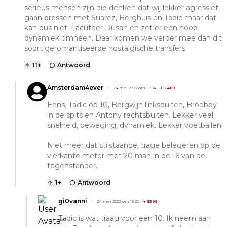
serieus mensen zijn die denken dat wij lekker agressief
gaan pressen met Suarez, Berghuis en Tadic maar dat
kan dus niet. Faciliteer Dusan en zet er een hoop
dynamiek omheen. Daar komen we verder mee dan dit
soort geromantiseerde nostalgische transfers.
11
+
Antwoord
Amsterdam4ever
24 mei 2022 om 10:34
+
2489
Eens. Tadic op 10, Bergwijn linksbuiten, Brobbey
in de spits en Antony rechtsbuiten. Lekker veel
snelheid, beweging, dynamiek. Lekker voetballen.
Niet meer dat stilstaande, trage belegeren op de
vierkante meter met 20 man in de 16 van de
tegenstander.
1
+
Antwoord
gi0vanni
24 mei 2022 om 13:20
+
9399
Tadic is wat traag voor een 10. Ik neem aan