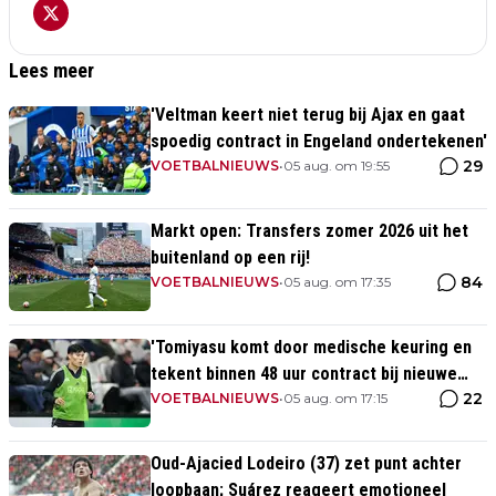
Lees meer
'Veltman keert niet terug bij Ajax en gaat
spoedig contract in Engeland ondertekenen'
29
VOETBALNIEUWS
•
05 aug. om 19:55
Markt open: Transfers zomer 2026 uit het
buitenland op een rij!
84
VOETBALNIEUWS
•
05 aug. om 17:35
'Tomiyasu komt door medische keuring en
tekent binnen 48 uur contract bij nieuwe
22
club'
VOETBALNIEUWS
•
05 aug. om 17:15
Oud-Ajacied Lodeiro (37) zet punt achter
loopbaan; Suárez reageert emotioneel