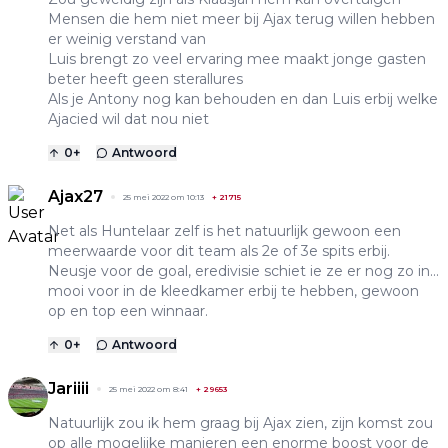
Mensen die hem niet meer bij Ajax terug willen hebben
er weinig verstand van
Luis brengt zo veel ervaring mee maakt jonge gasten
beter heeft geen sterallures
Als je Antony nog kan behouden en dan Luis erbij welke
Ajacied wil dat nou niet
0
+
Antwoord
Ajax27
25 mei 2022 om 10:13
+
21715
Net als Huntelaar zelf is het natuurlijk gewoon een
meerwaarde voor dit team als 2e of 3e spits erbij.
Neusje voor de goal, eredivisie schiet ie ze er nog zo in...
mooi voor in de kleedkamer erbij te hebben, gewoon
op en top een winnaar.
0
+
Antwoord
Jariiii
25 mei 2022 om 8:41
+
29653
Natuurlijk zou ik hem graag bij Ajax zien, zijn komst zou
op alle mogelijke manieren een enorme boost voor de