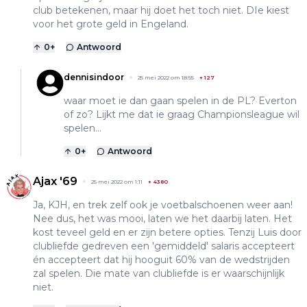
club betekenen, maar hij doet het toch niet. DIe kiest
voor het grote geld in Engeland.
0
+
Antwoord
dennisindoor
25 mei 2022 om 18:55
+
127
waar moet ie dan gaan spelen in de PL? Everton
of zo? Lijkt me dat ie graag Championsleague wil
spelen...
0
+
Antwoord
Ajax '69
25 mei 2022 om 1:11
+
4380
Ja, KJH, en trek zelf ook je voetbalschoenen weer aan!
Nee dus, het was mooi, laten we het daarbij laten. Het
kost teveel geld en er zijn betere opties. Tenzij Luis door
clubliefde gedreven een 'gemiddeld' salaris accepteert
én accepteert dat hij hooguit 60% van de wedstrijden
zal spelen. Die mate van clubliefde is er waarschijnlijk
niet.