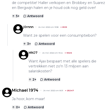
de competitie! Haller verkopen en Brobbey en Suarez
en Bergwijn halen en je houd ook nog geld over!
5
+
Antwoord
j0rnnn
24 mei 2022 om 9:38
+
6109
Want ze spelen voor een consumptiebon?
3
+
Antwoord
MNJ7
24 mei 2022 om 9:44
+
9026
Want Ajax bespaart met alle spelers die
vertrekken niet zo'n 13 miljoen aan
salariskosten?
2
+
Antwoord
Michael 1974
24 mei 2022 om 8:01
+
25247
Ja hoor, kom maar!
0
+
Antwoord