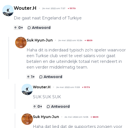
Wouter.H
24 mei 2022 om 7:57
+
11179
Die gaat naat Engeland of Turkiye
0
+
Antwoord
Suk Hyun-Jun
24 mei 2022 om 10:34
+
6509
Haha dit is inderdaad typisch zo'n speler waarvoor
een Turkse club veel te veel salaris voor gaat
betalen en die uiteindelijk totaal niet rendeert in
een verder middelmatig team.
1
+
Antwoord
Wouter.H
24 mei 2022 om 11:59
+
11179
SUK SUK SUK
0
+
Antwoord
Suk Hyun-Jun
24 mei 2022 om 12:05
+
6509
Haha dat lied dat de supporters zongen voor