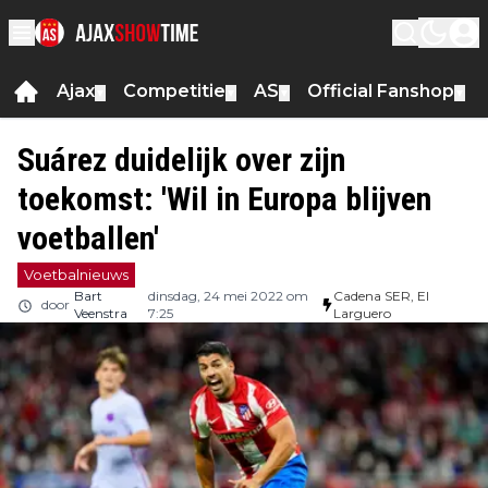
Ajax
Competitie
AS
Official Fanshop
▼
▼
▼
▼
Suárez duidelijk over zijn
toekomst: 'Wil in Europa blijven
voetballen'
Voetbalnieuws
Bart
dinsdag, 24 mei 2022 om
Cadena SER, El
door
Veenstra
7:25
Larguero