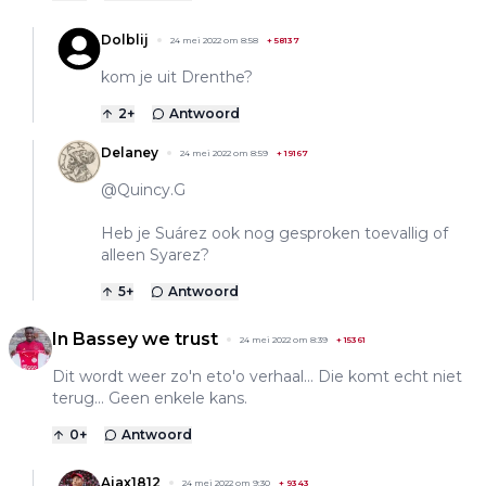
Dolblij
24 mei 2022 om 8:58
+
58137
kom je uit Drenthe?
2
+
Antwoord
Delaney
24 mei 2022 om 8:59
+
19167
@Quincy.G
Heb je Suárez ook nog gesproken toevallig of
alleen Syarez?
5
+
Antwoord
In Bassey we trust
24 mei 2022 om 8:39
+
15361
Dit wordt weer zo'n eto'o verhaal... Die komt echt niet
terug... Geen enkele kans.
0
+
Antwoord
Ajax1812
24 mei 2022 om 9:30
+
9343