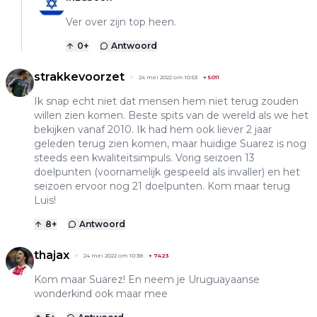
Ver over zijn top heen.
0
+
Antwoord
strakkevoorzet
24 mei 2022 om 10:53
+
5011
Ik snap echt niet dat mensen hem niet terug zouden
willen zien komen. Beste spits van de wereld als we het
bekijken vanaf 2010. Ik had hem ook liever 2 jaar
geleden terug zien komen, maar huidige Suarez is nog
steeds een kwaliteitsimpuls. Vorig seizoen 13
doelpunten (voornamelijk gespeeld als invaller) en het
seizoen ervoor nog 21 doelpunten. Kom maar terug
Luis!
8
+
Antwoord
thajax
24 mei 2022 om 10:38
+
7423
Kom maar Suarez! En neem je Uruguayaanse
wonderkind ook maar mee