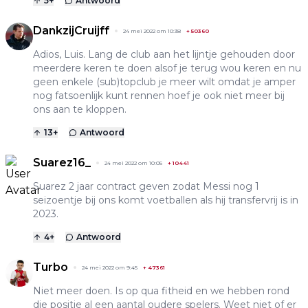
5
+
Antwoord
DankzijCruijff
24 mei 2022 om 10:38
+
50360
Adios, Luis. Lang de club aan het lijntje gehouden door
meerdere keren te doen alsof je terug wou keren en nu
geen enkele (sub)topclub je meer wilt omdat je amper
nog fatsoenlijk kunt rennen hoef je ook niet meer bij
ons aan te kloppen.
13
+
Antwoord
Suarez16_
24 mei 2022 om 10:05
+
10441
Suarez 2 jaar contract geven zodat Messi nog 1
seizoentje bij ons komt voetballen als hij transfervrij is in
2023.
4
+
Antwoord
Turbo
24 mei 2022 om 9:45
+
47361
Niet meer doen. Is op qua fitheid en we hebben rond
die positie al een aantal oudere spelers. Weet niet of er