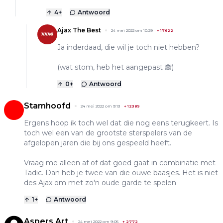
4
+
Antwoord
Ajax The Best
24 mei 2022 om 10:29
+
17622
Ja inderdaad, die wil je toch niet hebben?
(wat stom, heb het aangepast 🙈)
0
+
Antwoord
Stamhoofd
24 mei 2022 om 9:13
+
12389
Ergens hoop ik toch wel dat die nog eens terugkeert. Is
toch wel een van de grootste sterspelers van de
afgelopen jaren die bij ons gespeeld heeft.
Vraag me alleen af of dat goed gaat in combinatie met
Tadic. Dan heb je twee van die ouwe baasjes. Het is niet
des Ajax om met zo'n oude garde te spelen
1
+
Antwoord
Aspers Art
24 mei 2022 om 9:05
+
2772