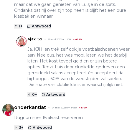
maar dat we gaan genieten van Luisje in de spits.
Ondanks dat hij over zijn top heen is blijft het een pure
klasbak en winnaar!
1
+
Antwoord
Ajax '69
25 mei 2022 om 1:10
+
4380
Ja, KJH, en trek zelf ook je voetbalschoenen weer
aan! Nee dus, het was mooi, laten we het daarbij
laten. Het kost teveel geld en er zijn betere
opties. Tenzij Luis door clubliefde gedreven een
gemiddeld salaris accepteert én accepteert dat
hij hooguit 60% van de wedstrijden zal spelen.
Die mate van clubliefde is er waarschijnlijk niet.
0
+
Antwoord
onderkantlat
24 mei 2022 om 14:38
+
1769
Rugnummer 16 alvast reserveren
3
+
Antwoord