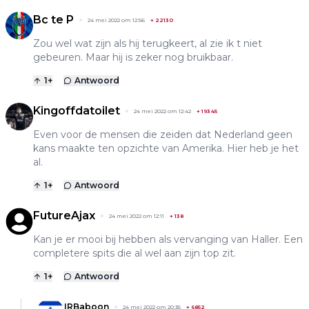
Bc te P
24 mei 2022 om 12:56
+
22130
Zou wel wat zijn als hij terugkeert, al zie ik t niet
gebeuren. Maar hij is zeker nog bruikbaar.
1
+
Antwoord
Kingoffdatoilet
24 mei 2022 om 12:42
+
19345
Even voor de mensen die zeiden dat Nederland geen
kans maakte ten opzichte van Amerika. Hier heb je het
al.
1
+
Antwoord
FutureAjax
24 mei 2022 om 12:11
+
138
Kan je er mooi bij hebben als vervanging van Haller. Een
completere spits die al wel aan zijn top zit.
1
+
Antwoord
IRBaboon
24 mei 2022 om 20:35
+
6852