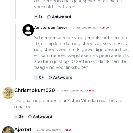
dat Berghuis daar gaat spelen of als die uit
vorm blijft Ihattaren.
1
+
Antwoord
Amsterdam4ever
24 mei 2022 om 15:27
+
2489
Schreuder speelde vroeger ook met hem op
10, en hij doet dat nog steeds bij Servië. Hij is
nog steeds zeer sterk, geweldige pass in huis,
en kan mensen wegsteken als geen ander. Ik
zou hem juist op 10 zetten omdat ik hem te
traag vind voor linksbuiten.
0
+
Antwoord
Chrismokum020
24 mei 2022 om 9:23
+
18917
Die gaat nog eerder naar Aston Villa dan naar ons, let
maar op
3
+
Antwoord
Ajaxbrl
24 mei 2022 om 9:16
+
15566