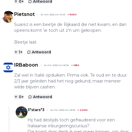
0
+
Antwoord
Pietsnot
24 mei 2022 om 21:43
+
15039
Suarez is een beetje de Rijkaard die niet kwam, en dan
opeens komt 'ie toch uit z'n urn gekropen.
Beetje laat
1
+
Antwoord
IRBaboon
24 mei 2022 om 20:34
+
6852
Zal wel in Italië opduiken. Prima ook. Te oud en te duur.
2/3 jaar geleden had het nog gekund, maar meneer
wilde blijven cashen.
0
+
Antwoord
3*stars*3
24 mei 2022 om 23:03
+
24636
Hij had destijds toch gefraudeerd voor een
Italiaanse inburgeringscursus?
Die komt daar denk ik niet meer binnen, om daar