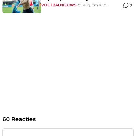
7
VOETBALNIEUWS
•
05 aug. om 16:35
60 Reacties