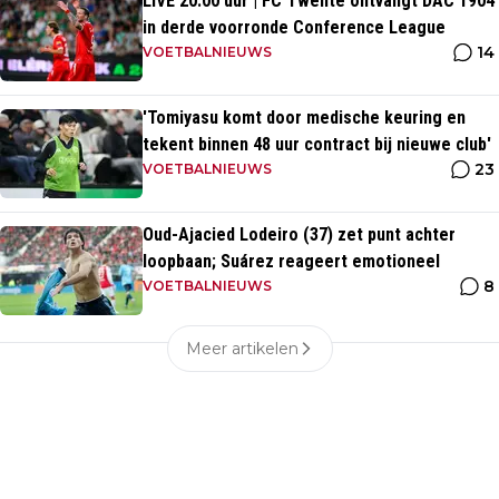
LIVE 20.00 uur | FC Twente ontvangt DAC 1904
in derde voorronde Conference League
14
VOETBALNIEUWS
'Tomiyasu komt door medische keuring en
tekent binnen 48 uur contract bij nieuwe club'
23
VOETBALNIEUWS
Oud-Ajacied Lodeiro (37) zet punt achter
loopbaan; Suárez reageert emotioneel
8
VOETBALNIEUWS
Meer artikelen