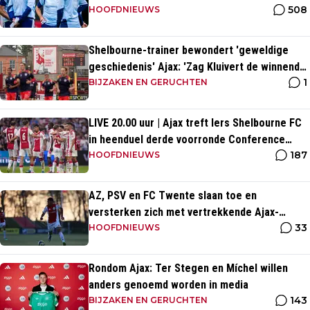
508
HOOFDNIEUWS
Shelbourne-trainer bewondert 'geweldige
geschiedenis' Ajax: 'Zag Kluivert de winnende
1
scoren'
BIJZAKEN EN GERUCHTEN
LIVE 20.00 uur | Ajax treft Iers Shelbourne FC
in heenduel derde voorronde Conference
187
League
HOOFDNIEUWS
AZ, PSV en FC Twente slaan toe en
versterken zich met vertrekkende Ajax-
33
talenten
HOOFDNIEUWS
Rondom Ajax: Ter Stegen en Míchel willen
anders genoemd worden in media
143
BIJZAKEN EN GERUCHTEN