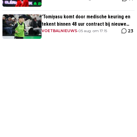
'Tomiyasu komt door medische keuring en
tekent binnen 48 uur contract bij nieuwe
23
club'
VOETBALNIEUWS
•
05 aug. om 17:15