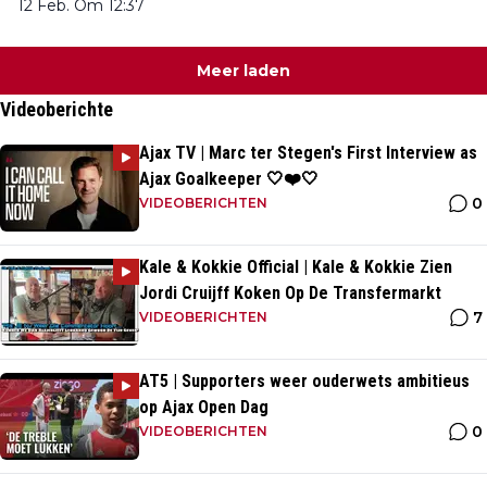
12 Feb. Om 12:37
Meer laden
Videoberichte
Ajax TV | Marc ter Stegen's First Interview as
Ajax Goalkeeper 🤍❤️🤍
0
VIDEOBERICHTEN
Kale & Kokkie Official | Kale & Kokkie Zien
Jordi Cruijff Koken Op De Transfermarkt
7
VIDEOBERICHTEN
AT5 | Supporters weer ouderwets ambitieus
op Ajax Open Dag
0
VIDEOBERICHTEN