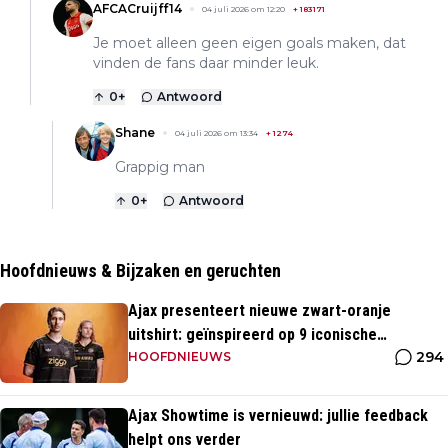
AFCACruijff14
04 juli 2026 om 12:20
+
183171
Je moet alleen geen eigen goals maken, dat
vinden de fans daar minder leuk.
0
+
Antwoord
Shane
04 juli 2026 om 13:34
+
1274
Grappig man
0
+
Antwoord
Hoofdnieuws & Bijzaken en geruchten
Ajax presenteert nieuwe zwart-oranje
uitshirt: geïnspireerd op 9 iconische
294
momenten uit clubhistorie
HOOFDNIEUWS
Ajax Showtime is vernieuwd: jullie feedback
helpt ons verder