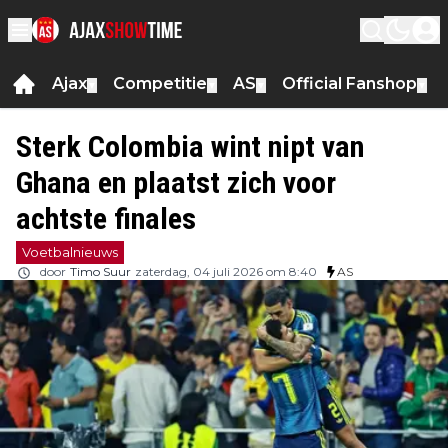
Ajax
Competitie
AS
Official Fanshop
▼
▼
▼
▼
Sterk Colombia wint nipt van
Ghana en plaatst zich voor
achtste finales
Voetbalnieuws
door
Timo Suur
zaterdag, 04 juli 2026 om 8:40
AS