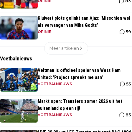
83
OPINIE
Kluivert plots gelinkt aan Ajax: 'Misschien wel
als vervanger van Mika Godts'
59
OPINIE
Meer artikelen
Voetbalnieuws
Veltman is officieel speler van West Ham
United: 'Project spreekt me aan'
55
VOETBALNIEUWS
Markt open: Transfers zomer 2026 uit het
buitenland op een rij!
85
VOETBALNIEUWS