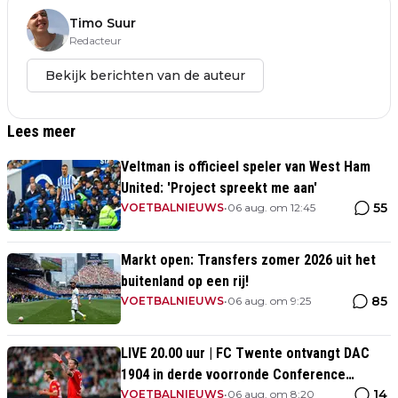
Timo Suur
Redacteur
Bekijk berichten van de auteur
Lees meer
Veltman is officieel speler van West Ham
United: 'Project spreekt me aan'
55
VOETBALNIEUWS
•
06 aug. om 12:45
Markt open: Transfers zomer 2026 uit het
buitenland op een rij!
85
VOETBALNIEUWS
•
06 aug. om 9:25
LIVE 20.00 uur | FC Twente ontvangt DAC
1904 in derde voorronde Conference
14
League
VOETBALNIEUWS
•
06 aug. om 8:20