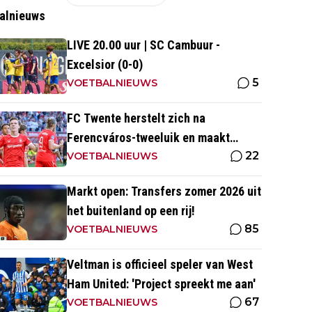
alnieuws
LIVE 20.00 uur | SC Cambuur -
Excelsior (0-0)
5
VOETBALNIEUWS
FC Twente herstelt zich na
Ferencváros-tweeluik en maakt
22
gehakt van Slowaakse opponent
VOETBALNIEUWS
Markt open: Transfers zomer 2026 uit
het buitenland op een rij!
85
VOETBALNIEUWS
Veltman is officieel speler van West
Ham United: 'Project spreekt me aan'
67
VOETBALNIEUWS