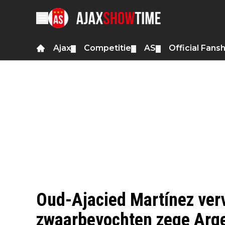
Ajax
Competitie
AS
Official Fans
▼
▼
▼
Oud-Ajacied Martínez verv
zwaarbevochten zege Arge