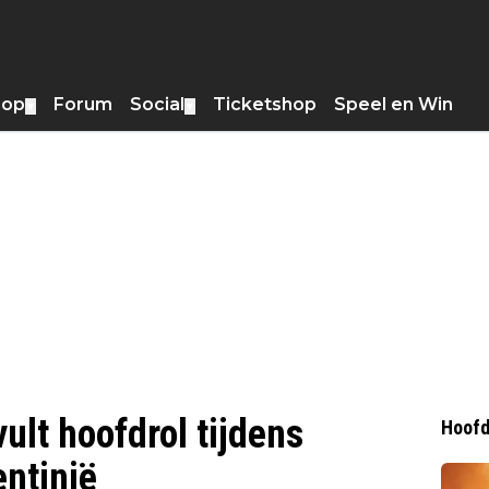
hop
Forum
Social
Ticketshop
Speel en Win
▼
▼
ult hoofdrol tijdens
Hoofd
ntinië