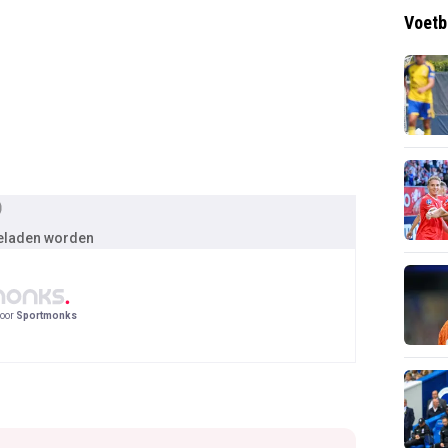
Voetb
geladen worden
oor
Sportmonks