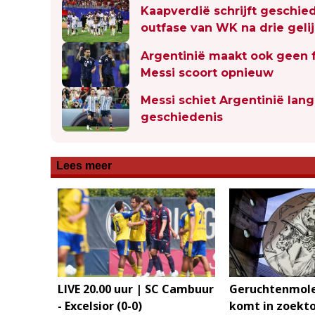
Kaapverdië schrijft geschie
outfase van WK na drie geli
Argentinië maakt ook geen f
Messi scoort opnieuw
Messi schiet Argentinië lang
geschiedenis