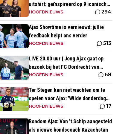
uitshirt: geïnspireerd op 9 iconische
294
momenten uit clubhistorie
HOOFDNIEUWS
Ajax Showtime is vernieuwd: jullie
feedback helpt ons verder
513
HOOFDNIEUWS
LIVE 20.00 uur | Jong Ajax gaat op
bezoek bij het FC Dordrecht van
68
Nuijten
HOOFDNIEUWS
Ter Stegen kan niet wachten om te
spelen voor Ajax: 'Wilde donderdag
17
ook op het veld staan'
HOOFDNIEUWS
Rondom Ajax: Van 't Schip aangesteld
als nieuwe bondscoach Kazachstan