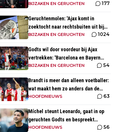
177
BIJZAKEN EN GERUCHTEN
Geruchtenmolen: 'Ajax komt in
zoektocht naar rechtsbuiten uit bij
1024
Couto'
BIJZAKEN EN GERUCHTEN
Godts wil door voordeur bij Ajax
vertrekken: 'Barcelona en Bayern
54
waren ook heel serieus'
BIJZAKEN EN GERUCHTEN
Brandt is meer dan alleen voetballer:
wat maakt hem zo anders dan de
63
'gemiddelde' voetballer?
HOOFDNIEUWS
Míchel steunt Leonardo, gaat in op
geruchten Godts en bespreekt
56
toekomst Baas bij Ajax
HOOFDNIEUWS