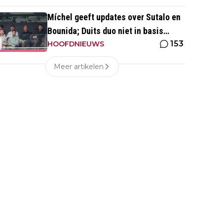
Míchel geeft updates over Sutalo en
Bounida; Duits duo niet in basis
153
tegen PEC Zwolle
HOOFDNIEUWS
Meer artikelen