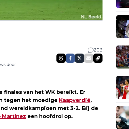
203
uws door
 finales van het WK bereikt. Er
en tegen het moedige
Kaapverdië
,
end wereldkampioen met 3-2. Bij de
 Martínez
een hoofdrol op.