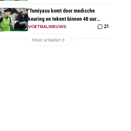
'Tomiyasu komt door medische
keuring en tekent binnen 48 uur
21
contract bij nieuwe club'
VOETBALNIEUWS
Meer artikelen