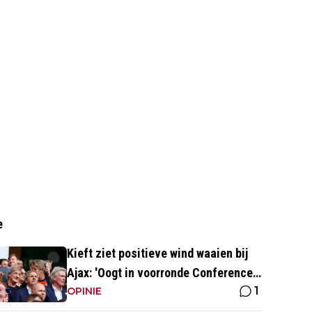
e
Kieft ziet positieve wind waaien bij
Ajax: 'Oogt in voorronde Conference
1
League fris en energiek'
OPINIE