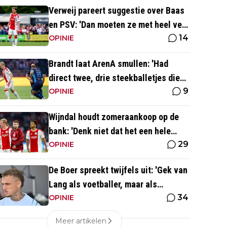
Verweij pareert suggestie over Baas
en PSV: 'Dan moeten ze met heel veel
14
geld over de brug komen'
OPINIE
Brandt laat ArenA smullen: 'Had
direct twee, drie steekballetjes die
9
gewoon perfect waren'
OPINIE
Wijndal houdt zomeraankoop op de
bank: 'Denk niet dat het een hele
29
goede verdediger is'
OPINIE
De Boer spreekt twijfels uit: 'Gek van
Lang als voetballer, maar als
34
persoonlijkheid niet'
OPINIE
Meer artikelen