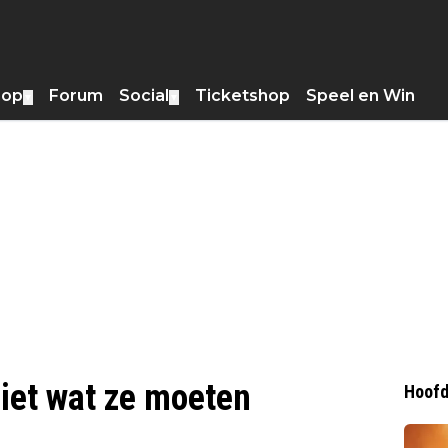
hop
Forum
Social
Ticketshop
Speel en Win
▼
▼
niet wat ze moeten
Hoofd