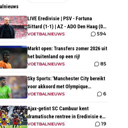
alnieuws
LIVE Eredivisie | PSV - Fortuna
Sittard (1-1) | AZ - ADO Den Haag (0-
594
0)
VOETBALNIEUWS
Markt open: Transfers zomer 2026 uit
het buitenland op een rij!
85
VOETBALNIEUWS
Sky Sports: 'Manchester City bereikt
voor akkoord met Olympique
6
Marseille; Rulli voor twee miljoen
VOETBALNIEUWS
naar Engeland'
Ajax-getint SC Cambuur kent
dramatische rentree in Eredivisie en
19
krijgt pak slaag in eigen huis
VOETBALNIEUWS