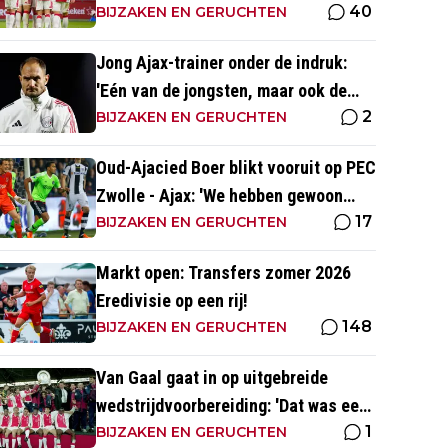
40
altijd met zege
BIJZAKEN EN GERUCHTEN
Jong Ajax-trainer onder de indruk:
'Eén van de jongsten, maar ook de
2
meest volwassen'
BIJZAKEN EN GERUCHTEN
Oud-Ajacied Boer blikt vooruit op PEC
Zwolle - Ajax: 'We hebben gewoon
17
weer kans tegen Ajax'
BIJZAKEN EN GERUCHTEN
Markt open: Transfers zomer 2026
Eredivisie op een rij!
148
BIJZAKEN EN GERUCHTEN
Van Gaal gaat in op uitgebreide
wedstrijdvoorbereiding: 'Dat was een
1
aparte discipline, een ritme'
BIJZAKEN EN GERUCHTEN