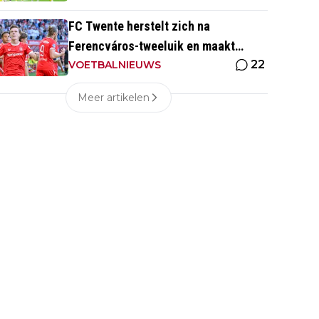
FC Twente herstelt zich na
Ferencváros-tweeluik en maakt
22
gehakt van Slowaakse opponent
VOETBALNIEUWS
Meer artikelen