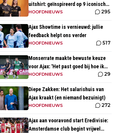
uitshirt: geïnspireerd op 9 iconische
295
momenten uit clubhistorie
HOOFDNIEUWS
Ajax Showtime is vernieuwd: jullie
feedback helpt ons verder
517
HOOFDNIEUWS
Monserrate maakte bewuste keuze
voor Ajax: 'Het past goed bij hoe ik
29
naar voetbal kijk’
HOOFDNIEUWS
Diepe Zakken: Het salarishuis van
Ajax kraakt (en niemand bezuinigt)
272
HOOFDNIEUWS
Ajax aan vooravond start Eredivisie:
Amsterdamse club begint vrijwel