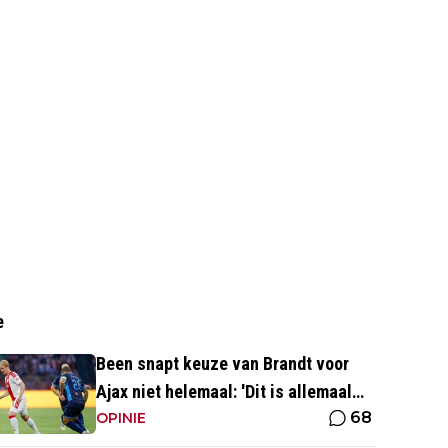
e
Been snapt keuze van Brandt voor
Ajax niet helemaal: 'Dit is allemaal
68
wat makkelijker'
OPINIE