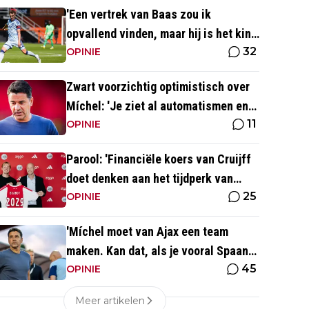
'Een vertrek van Baas zou ik
opvallend vinden, maar hij is het kind
32
van de rekening van de komst van
OPINIE
Blind'
Zwart voorzichtig optimistisch over
Míchel: 'Je ziet al automatismen en
11
patronen terug, maar...'
OPINIE
Parool: 'Financiële koers van Cruijff
doet denken aan het tijdperk van
25
Overmars'
OPINIE
'Míchel moet van Ajax een team
maken. Kan dat, als je vooral Spaans
45
spreekt?'
OPINIE
Meer artikelen