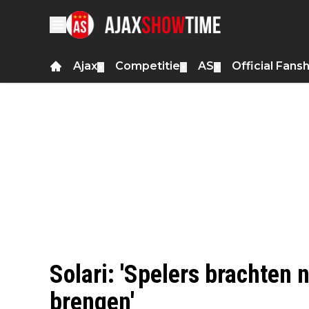
Ajax
Competitie
AS
Official Fans
▼
▼
▼
Solari: 'Spelers brachten 
brengen'