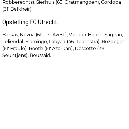
Robberechts), Sierhuis (63' Oratmangoen), Cordoba
(31' Belkheir).
Opstelling FC Utrecht:
Barkas; Novoa (61' Ter Avest), Van der Hoorn, Sagnan,
Leliendal; Flamingo, Labyad (46' Toornstra), Bozdogan
(61' Fraulo); Booth (61' Azarkan), Descotte (78'
Seuntjens), Boussaid.