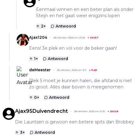
Eenmaal winnen en een beter plan als onder
Steijn en het gaat weer enigzins lopen
2
+
Antwoord
Ajax1204
28 oktober 2023 om 22:03
+
43037
Eens! 3e plek en vol voor de beker gaan!
1
+
Antwoord
deMeester
29 oktober 2023 om 9:11
+
11451
Plek 5 moet je kunnen halen, die afstand is niet
zo groot. Alles daar boven is meegenomen
0
+
Antwoord
Ajax95Duivendrecht
28 oktober 2023 om 21:32
+
25028
Die Lauritsen is gewoon een betere spits dan Brobbey
3
+
Antwoord