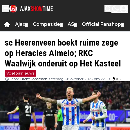
Ajax
Competitie
AS
Official Fanshop
▼
▼
▼
▼
sc Heerenveen boekt ruime zege
op Heracles Almelo; RKC
Waalwijk onderuit op Het Kasteel
Voetbalnieuws
door
Brent Tomassen
zaterdag, 28 oktober 2023 om 22:50
AS