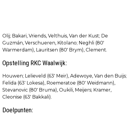
Olij; Bakari, Vriends, Velthuis, Van der Kust; De
Guzmán, Verschueren, Kitolano; Neghli (80'
Warmerdam), Lauritsen (80' Brym), Clement.
Opstelling RKC Waalwijk:
Houwen; Lelieveld (63' Meir), Adewoye, Van den Buijs;
Felida (63' Lokesa), Roemeratoe (80' Weidmann),
Stevanovic (80' Bruma), Oukili, Meijers; Kramer,
Cleonise (63' Bakkali).
Doelpunten: