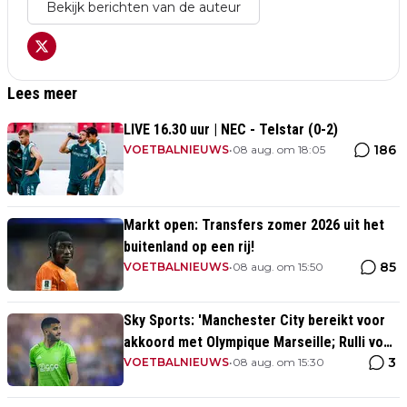
Bekijk berichten van de auteur
Lees meer
LIVE 16.30 uur | NEC - Telstar (0-2)
186
VOETBALNIEUWS
•
08 aug. om 18:05
Markt open: Transfers zomer 2026 uit het
buitenland op een rij!
85
VOETBALNIEUWS
•
08 aug. om 15:50
Sky Sports: 'Manchester City bereikt voor
akkoord met Olympique Marseille; Rulli voor
3
twee miljoen naar Engeland'
VOETBALNIEUWS
•
08 aug. om 15:30