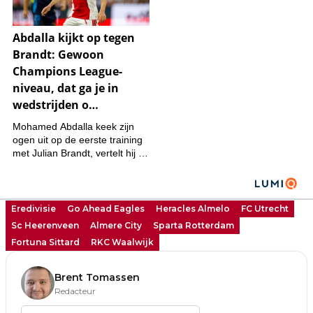
Eredivisie
Go Ahead Eagles
Heracles Almelo
FC Utrecht
Sc Heerenveen
Almere City
Sparta Rotterdam
Fortuna Sittard
RKC Waalwijk
Brent Tomassen
Redacteur