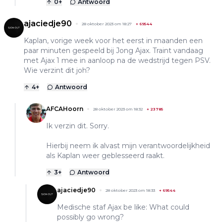
0
+
Antwoord
ajaciedje90
28 oktober 2023 om 18:27
+
69544
Kaplan, vorige week voor het eerst in maanden een
paar minuten gespeeld bij Jong Ajax. Traint vandaag
met Ajax 1 mee in aanloop na de wedstrijd tegen PSV.
Wie verzint dit joh?
4
+
Antwoord
AFCAHoorn
28 oktober 2023 om 18:32
+
23785
Ik verzin dit. Sorry.
Hierbij neem ik alvast mijn verantwoordelijkheid
als Kaplan weer geblesseerd raakt.
3
+
Antwoord
ajaciedje90
28 oktober 2023 om 18:33
+
69544
Medische staf Ajax be like: What could
possibly go wrong?