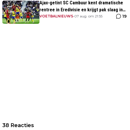
Ajax-getint SC Cambuur kent dramatische
rentree in Eredivisie en krijgt pak slaag in
19
eigen huis
VOETBALNIEUWS
•
07 aug. om 21:55
38 Reacties