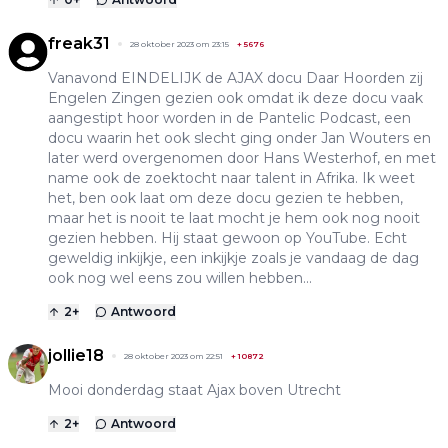
freak31
28 oktober 2023 om 23:15
+
5676
Vanavond EINDELIJK de AJAX docu Daar Hoorden zij
Engelen Zingen gezien ook omdat ik deze docu vaak
aangestipt hoor worden in de Pantelic Podcast, een
docu waarin het ook slecht ging onder Jan Wouters en
later werd overgenomen door Hans Westerhof, en met
name ook de zoektocht naar talent in Afrika. Ik weet
het, ben ook laat om deze docu gezien te hebben,
maar het is nooit te laat mocht je hem ook nog nooit
gezien hebben. Hij staat gewoon op YouTube. Echt
geweldig inkijkje, een inkijkje zoals je vandaag de dag
ook nog wel eens zou willen hebben...
2
+
Antwoord
jollie18
28 oktober 2023 om 22:51
+
10872
Mooi donderdag staat Ajax boven Utrecht
2
+
Antwoord