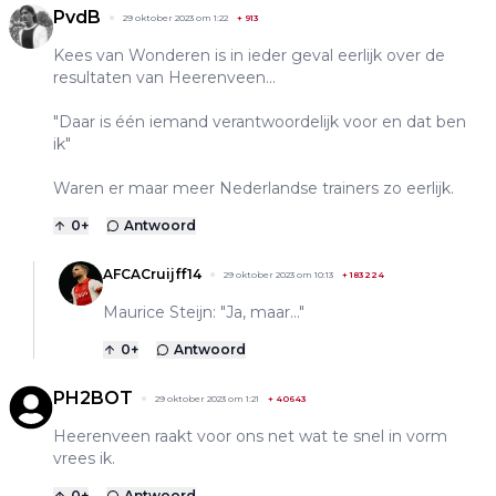
PvdB
29 oktober 2023 om 1:22
+
913
Kees van Wonderen is in ieder geval eerlijk over de
resultaten van Heerenveen...
"Daar is één iemand verantwoordelijk voor en dat ben
ik"
Waren er maar meer Nederlandse trainers zo eerlijk.
0
+
Antwoord
AFCACruijff14
29 oktober 2023 om 10:13
+
183224
Maurice Steijn: "Ja, maar..."
0
+
Antwoord
PH2BOT
29 oktober 2023 om 1:21
+
40643
Heerenveen raakt voor ons net wat te snel in vorm
vrees ik.
0
+
Antwoord