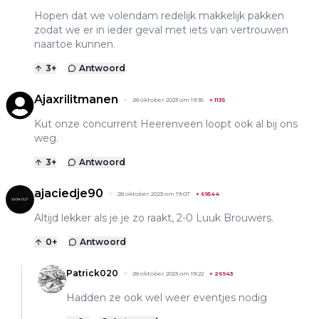
Hopen dat we volendam redelijk makkelijk pakken
zodat we er in ieder geval met iets van vertrouwen
naartoe kunnen.
3
+
Antwoord
Ajaxrilitmanen
28 oktober 2023 om 19:35
+
1135
Kut onze concurrent Heerenveen loopt ook al bij ons
weg.
3
+
Antwoord
ajaciedje90
28 oktober 2023 om 19:07
+
69544
Altijd lekker als je je zo raakt, 2-0 Luuk Brouwers.
0
+
Antwoord
Patrick020
28 oktober 2023 om 19:22
+
26943
Hadden ze ook wel weer eventjes nodig