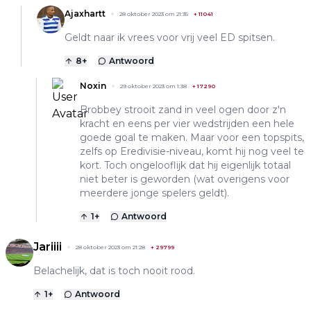
Ajaxhartt
28 oktober 2023 om 21:35
+
11041
Geldt naar ik vrees voor vrij veel ED spitsen.
8
+
Antwoord
Noxin
29 oktober 2023 om 1:38
+
17290
Brobbey strooit zand in veel ogen door z'n
kracht en eens per vier wedstrijden een hele
goede goal te maken. Maar voor een topspits,
zelfs op Eredivisie-niveau, komt hij nog veel te
kort. Toch ongelooflijk dat hij eigenlijk totaal
niet beter is geworden (wat overigens voor
meerdere jonge spelers geldt).
1
+
Antwoord
Jariiii
28 oktober 2023 om 21:28
+
29799
Belachelijk, dat is toch nooit rood.
1
+
Antwoord