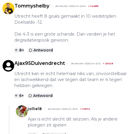
Tommyshelby
28 oktober 2023 om 22:44
+
144555
Utrecht heeft 8 goals gemaakt in 10 wedstrijden.
Doelsaldo -12.
Die 4-3 is een grote schande. Dan verdien je het
degradatiespook gewoon.
8
+
Antwoord
Ajax95Duivendrecht
28 oktober 2023 om 22:12
+
25028
Utrecht kan er echt helemaal niks van, onvoorstelbaar
en lachwekkend dat we tegen dat team er 4 tegen
hebben gekregen.
6
+
Antwoord
jollie18
28 oktober 2023 om 23:10
+
10872
Ajax is echt slecht dit seizoen. Als je andere
ploegen zit spelen