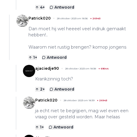
4
+
Antwoord
Patrick020
28 oktober 2023 om 18:36
+
26943
Dan moet hij wel heeeel veel indruk gemaakt
hebben!..
Waarom niet rustig brengen? komop jongens
1
+
Antwoord
ajaciedje90
28 oktober 2023 om 18:38
+
69544
Krankzinnig toch?
2
+
Antwoord
Patrick020
28 oktober 2023 om 18:39
+
26943
ja echt niet te begrijpen, mag wel even een
vraag over gesteld worden. Maar helaas
1
+
Antwoord