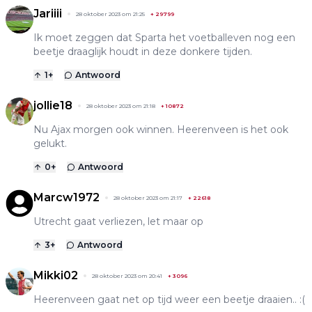
Jariiii
28 oktober 2023 om 21:25
+
29799
Ik moet zeggen dat Sparta het voetballeven nog een
beetje draaglijk houdt in deze donkere tijden.
1
+
Antwoord
jollie18
28 oktober 2023 om 21:18
+
10872
Nu Ajax morgen ook winnen. Heerenveen is het ook
gelukt.
0
+
Antwoord
Marcw1972
28 oktober 2023 om 21:17
+
22618
Utrecht gaat verliezen, let maar op
3
+
Antwoord
Mikki02
28 oktober 2023 om 20:41
+
3096
Heerenveen gaat net op tijd weer een beetje draaien.. :(