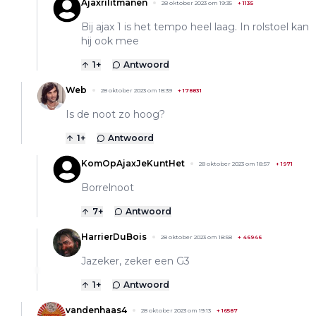
Ajaxrilitmanen
28 oktober 2023 om 19:35
+
1135
Bij ajax 1 is het tempo heel laag. In rolstoel kan
hij ook mee
1
+
Antwoord
Web
28 oktober 2023 om 18:39
+
178831
Is de noot zo hoog?
1
+
Antwoord
KomOpAjaxJeKuntHet
28 oktober 2023 om 18:57
+
1971
Borrelnoot
7
+
Antwoord
HarrierDuBois
28 oktober 2023 om 18:58
+
46946
Jazeker, zeker een G3
1
+
Antwoord
vandenhaas4
28 oktober 2023 om 19:13
+
16587