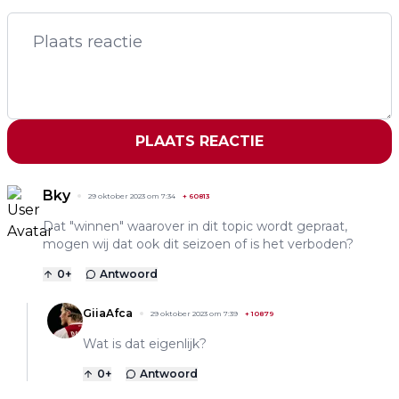
PLAATS REACTIE
Bky
29 oktober 2023 om 7:34
+
60813
Dat "winnen" waarover in dit topic wordt gepraat,
mogen wij dat ook dit seizoen of is het verboden?
0
+
Antwoord
GiiaAfca
29 oktober 2023 om 7:39
+
10879
Wat is dat eigenlijk?
0
+
Antwoord