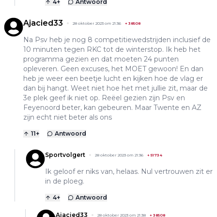
4
+
Antwoord
Ajacied33
28 oktober 2023 om 21:36
+
38508
Na Psv heb je nog 8 competitiewedstrijden inclusief de
10 minuten tegen RKC tot de winterstop. Ik heb het
programma gezien en dat moeten 24 punten
opleveren. Geen excuses, het MOET gewoon! En dan
heb je weer een beetje lucht en kijken hoe de vlag er
dan bij hangt. Weet niet hoe het met jullie zit, maar de
3e plek geef ik niet op. Reëel gezien zijn Psv en
Feyenoord beter, kan gebeuren. Maar Twente en AZ
zijn echt niet beter als ons
11
+
Antwoord
Sportvolgert
28 oktober 2023 om 21:36
+
51734
Ik geloof er niks van, helaas. Nul vertrouwen zit er
in de ploeg.
4
+
Antwoord
Ajacied33
28 oktober 2023 om 21:38
+
38508