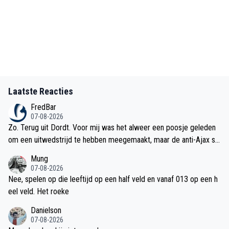
Laatste Reacties
FredBar
07-08-2026
Zo. Terug uit Dordt. Voor mij was het alweer een poosje geleden
om een uitwedstrijd te hebben meegemaakt, maar de anti-Ajax st
emming floreert nog. Hieronder is al voldoende omschreven. Daar
Mung
heb ik weinig aan toe te voegen.
07-08-2026
Nee, spelen op die leeftijd op een half veld en vanaf 013 op een h
eel veld. Het roeke
Danielson
07-08-2026