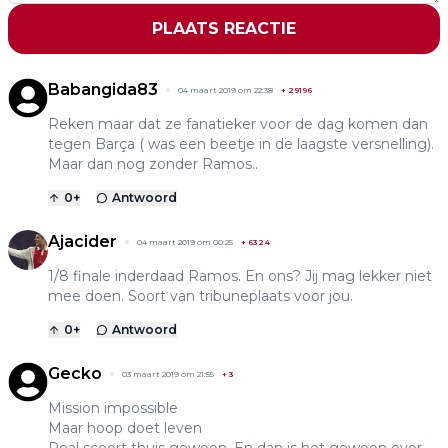
PLAATS REACTIE
Babangida83
04 maart 2019 om 22:38
+
29196
Reken maar dat ze fanatieker voor de dag komen dan
tegen Barça ( was een beetje in de laagste versnelling).
Maar dan nog zonder Ramos..
0
+
Antwoord
Ajacider
04 maart 2019 om 00:25
+
6324
1/8 finale inderdaad Ramos. En ons? Jij mag lekker niet
mee doen. Soort van tribuneplaats voor jou.
0
+
Antwoord
Gecko
03 maart 2019 om 21:55
+
3
Mission impossible
Maar hoop doet leven