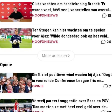
Clubs vochten om handtekening Brandt: 'Er
waren veel, héél veel, voorstellen van overal
15
ter wereld'
HOOFDNIEUWS
Ter Stegen kan niet wachten om te spelen
voor Ajax: 'Wilde donderdag ook op het veld
26
staan'
HOOFDNIEUWS
Meer artikelen
Opinie
Kieft ziet positieve wind waaien bij Ajax: 'Oogt
in voorronde Conference League fris en
7
energiek'
OPINIE
Verweij pareert suggestie over Baas en PSV:
'Dan moeten ze met heel veel geld over de