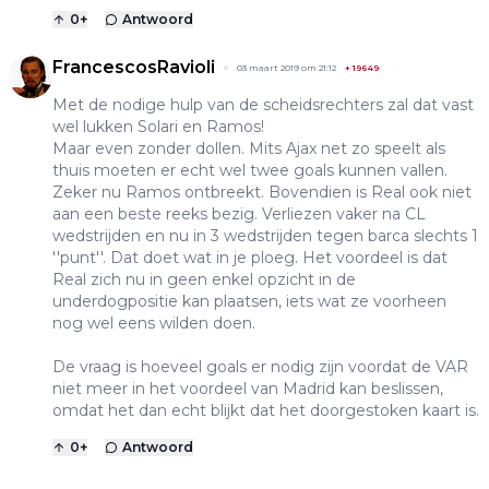
0
+
Antwoord
FrancescosRavioli
03 maart 2019 om 21:12
+
19649
Met de nodige hulp van de scheidsrechters zal dat vast
wel lukken Solari en Ramos!
Maar even zonder dollen. Mits Ajax net zo speelt als
thuis moeten er echt wel twee goals kunnen vallen.
Zeker nu Ramos ontbreekt. Bovendien is Real ook niet
aan een beste reeks bezig. Verliezen vaker na CL
wedstrijden en nu in 3 wedstrijden tegen barca slechts 1
''punt''. Dat doet wat in je ploeg. Het voordeel is dat
Real zich nu in geen enkel opzicht in de
underdogpositie kan plaatsen, iets wat ze voorheen
nog wel eens wilden doen.
De vraag is hoeveel goals er nodig zijn voordat de VAR
niet meer in het voordeel van Madrid kan beslissen,
omdat het dan echt blijkt dat het doorgestoken kaart is.
0
+
Antwoord