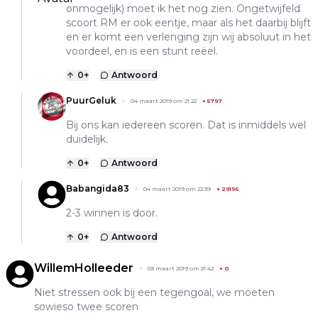
onmogelijk) moet ik het nog zien. Ongetwijfeld
scoort RM er ook eentje, maar als het daarbij blijft
en er komt een verlenging zijn wij absoluut in het
voordeel, en is een stunt reëel.
0
+
Antwoord
PuurGeluk
04 maart 2019 om 21:22
+
5797
Bij ons kan iedereen scoren. Dat is inmiddels wel
duidelijk.
0
+
Antwoord
Babangida83
04 maart 2019 om 22:39
+
29196
2-3 winnen is door.
0
+
Antwoord
WillemHolleeder
03 maart 2019 om 21:42
+
0
Niet stressen ook bij een tegengoal, we moeten
sowieso twee scoren