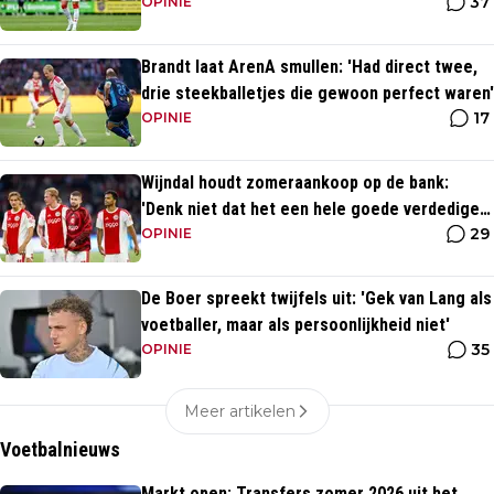
37
brug komen'
OPINIE
Brandt laat ArenA smullen: 'Had direct twee,
drie steekballetjes die gewoon perfect waren'
17
OPINIE
Wijndal houdt zomeraankoop op de bank:
'Denk niet dat het een hele goede verdediger
29
is'
OPINIE
De Boer spreekt twijfels uit: 'Gek van Lang als
voetballer, maar als persoonlijkheid niet'
35
OPINIE
Meer artikelen
Voetbalnieuws
Markt open: Transfers zomer 2026 uit het