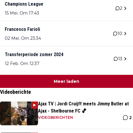
Champions League
2
15 Mei. Om 17:43
Francesco Farioli
10
02 Mei. Om 23:34
Transferperiode zomer 2024
13
12 Feb. Om 12:37
Meer laden
Videoberichte
Ajax TV | Jordi Cruijff meets Jimmy Butler at
Ajax - Shelbourne FC 🏀
2
VIDEOBERICHTEN