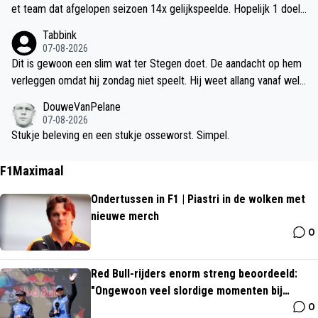
et team dat afgelopen seizoen 14x gelijkspeelde. Hopelijk 1 doelp
untje meer zondag.
Tabbink
07-08-2026
Dit is gewoon een slim wat ter Stegen doet. De aandacht op hem
verleggen omdat hij zondag niet speelt. Hij weet allang vanaf welk
moment hij onder de lat staat.
DouweVanPelane
07-08-2026
Stukje beleving en een stukje osseworst. Simpel.
F1Maximaal
Ondertussen in F1 | Piastri in de wolken met
nieuwe merch
0
Red Bull-rijders enorm streng beoordeeld:
"Ongewoon veel slordige momenten bij
0
Verstappen"