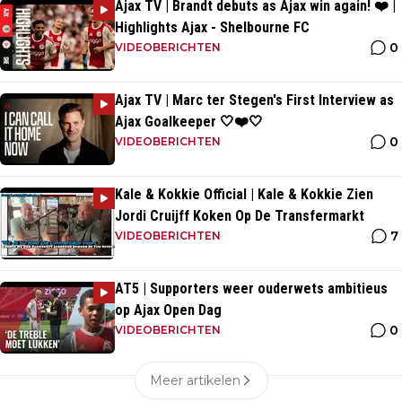
Ajax TV | Brandt debuts as Ajax win again! ❤️ |
Highlights Ajax - Shelbourne FC
0
VIDEOBERICHTEN
Ajax TV | Marc ter Stegen's First Interview as
Ajax Goalkeeper 🤍❤️🤍
0
VIDEOBERICHTEN
Kale & Kokkie Official | Kale & Kokkie Zien
Jordi Cruijff Koken Op De Transfermarkt
7
VIDEOBERICHTEN
AT5 | Supporters weer ouderwets ambitieus
op Ajax Open Dag
0
VIDEOBERICHTEN
Meer artikelen