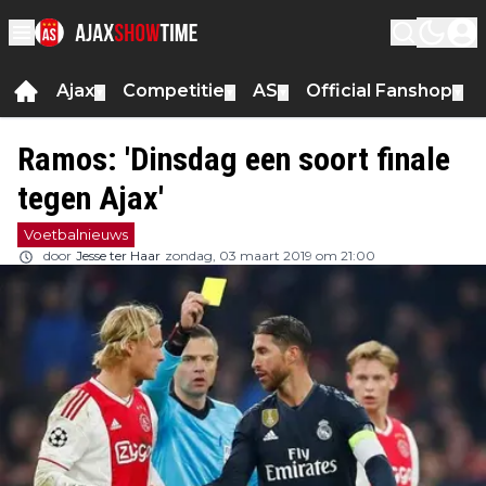
Ajax
Competitie
AS
Official Fanshop
▼
▼
▼
▼
Ramos: 'Dinsdag een soort finale
tegen Ajax'
Voetbalnieuws
door
Jesse ter Haar
zondag, 03 maart 2019 om 21:00