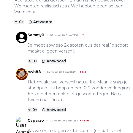
Real scoort thuis gewoon. En dan is het gewoon over
We moeten realistisch zijn. We hebben geen spitsen
Vsn niveau
0
+
Antwoord
SammyR
03 maart 2019 om 23:18
+
2
Je moet sowieso 2x scoren dus dat real 1x scoort
maakt al geen verschil.
0
+
Antwoord
rsvh88
04 maart 2019 om 00:27
+
5846
Het maakt wel verschil natuurlijk. Maar ik snap je
standpunt. Ik hoop op een 0-2 zonder verlenging.
En ze hebben ook niet gescoord tegen Barça
tweemaal. Dusja
0
+
Antwoord
Caparzo
04 maart 2019 om 12:10
+
4340
Als we er in slagen 2x te scoren (en dat is niet