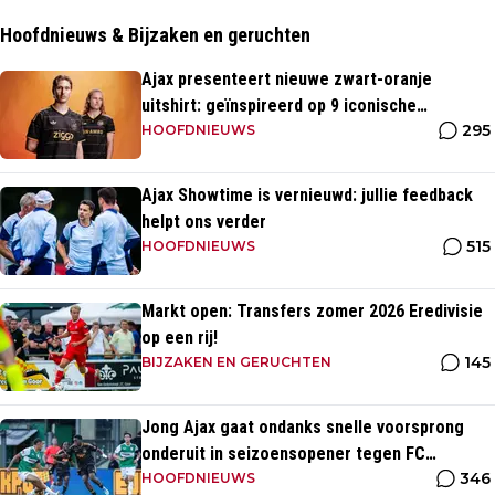
Hoofdnieuws & Bijzaken en geruchten
Ajax presenteert nieuwe zwart-oranje
uitshirt: geïnspireerd op 9 iconische
295
momenten uit clubhistorie
HOOFDNIEUWS
Ajax Showtime is vernieuwd: jullie feedback
helpt ons verder
515
HOOFDNIEUWS
Markt open: Transfers zomer 2026 Eredivisie
op een rij!
145
BIJZAKEN EN GERUCHTEN
Jong Ajax gaat ondanks snelle voorsprong
onderuit in seizoensopener tegen FC
346
Dordrecht
HOOFDNIEUWS