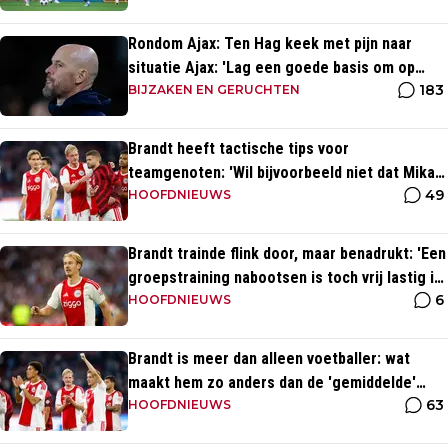
Rondom Ajax: Ten Hag keek met pijn naar
situatie Ajax: 'Lag een goede basis om op
183
voort te borduren'
BIJZAKEN EN GERUCHTEN
Brandt heeft tactische tips voor
teamgenoten: 'Wil bijvoorbeeld niet dat Mika
49
te veel naar binnen komt'
HOOFDNIEUWS
Brandt trainde flink door, maar benadrukt: 'Een
groepstraining nabootsen is toch vrij lastig in
6
je eentje'
HOOFDNIEUWS
Brandt is meer dan alleen voetballer: wat
maakt hem zo anders dan de 'gemiddelde'
63
voetballer?
HOOFDNIEUWS