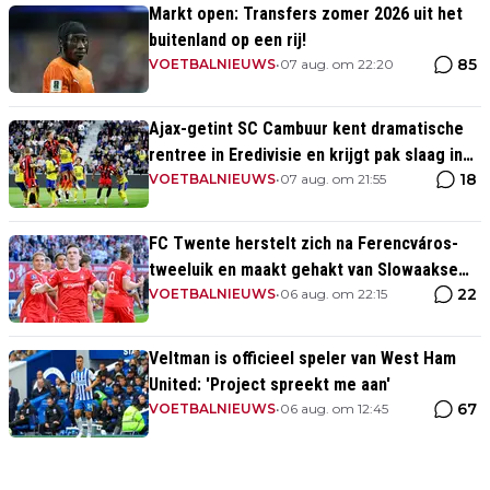
Markt open: Transfers zomer 2026 uit het
buitenland op een rij!
85
VOETBALNIEUWS
•
07 aug. om 22:20
Ajax-getint SC Cambuur kent dramatische
rentree in Eredivisie en krijgt pak slaag in
18
eigen huis
VOETBALNIEUWS
•
07 aug. om 21:55
FC Twente herstelt zich na Ferencváros-
tweeluik en maakt gehakt van Slowaakse
22
opponent
VOETBALNIEUWS
•
06 aug. om 22:15
Veltman is officieel speler van West Ham
United: 'Project spreekt me aan'
67
VOETBALNIEUWS
•
06 aug. om 12:45