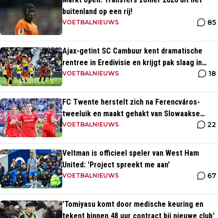
buitenland op een rij!
85
VOETBALNIEUWS
Ajax-getint SC Cambuur kent dramatische
rentree in Eredivisie en krijgt pak slaag in
18
eigen huis
VOETBALNIEUWS
FC Twente herstelt zich na Ferencváros-
tweeluik en maakt gehakt van Slowaakse
22
opponent
VOETBALNIEUWS
Veltman is officieel speler van West Ham
United: 'Project spreekt me aan'
67
VOETBALNIEUWS
'Tomiyasu komt door medische keuring en
tekent binnen 48 uur contract bij nieuwe club'