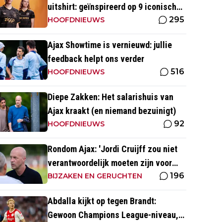
uitshirt: geïnspireerd op 9 iconische
295
momenten uit clubhistorie
HOOFDNIEUWS
Ajax Showtime is vernieuwd: jullie
feedback helpt ons verder
516
HOOFDNIEUWS
Diepe Zakken: Het salarishuis van
Ajax kraakt (en niemand bezuinigt)
92
HOOFDNIEUWS
Rondom Ajax: 'Jordi Cruijff zou niet
verantwoordelijk moeten zijn voor
196
Ajax Vrouwen'
BIJZAKEN EN GERUCHTEN
Abdalla kijkt op tegen Brandt:
Gewoon Champions League-niveau,