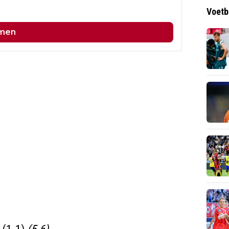
Voetb
men