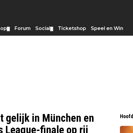
hop
Forum
Social
Ticketshop
Speel en Win
▼
▼
t gelijk in München en
Hoofd
 League-finale op rij