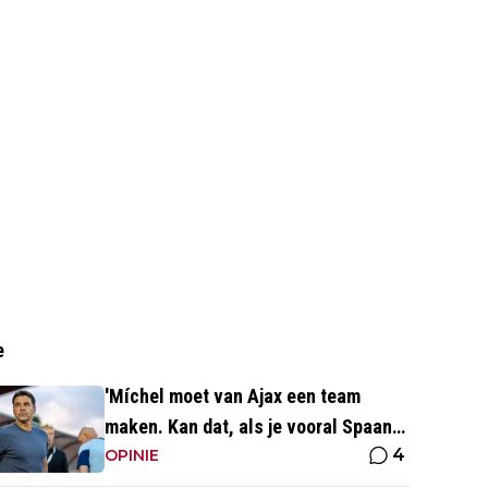
e
'Míchel moet van Ajax een team
maken. Kan dat, als je vooral Spaans
4
spreekt?'
OPINIE