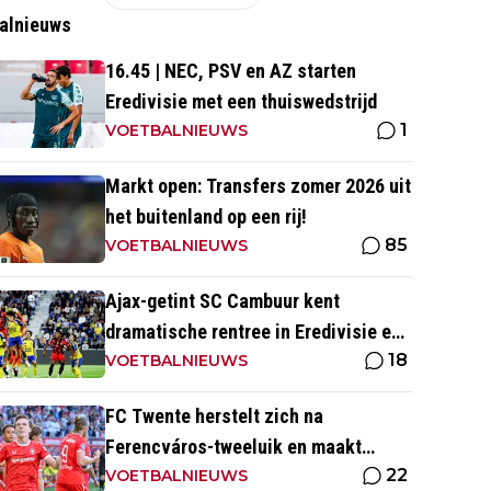
alnieuws
16.45 | NEC, PSV en AZ starten
Eredivisie met een thuiswedstrijd
1
VOETBALNIEUWS
Markt open: Transfers zomer 2026 uit
het buitenland op een rij!
85
VOETBALNIEUWS
Ajax-getint SC Cambuur kent
dramatische rentree in Eredivisie en
18
krijgt pak slaag in eigen huis
VOETBALNIEUWS
FC Twente herstelt zich na
Ferencváros-tweeluik en maakt
22
gehakt van Slowaakse opponent
VOETBALNIEUWS