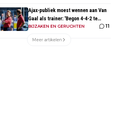
Ajax-publiek moest wennen aan Van
Gaal als trainer: 'Begon 4-4-2 te
11
spelen, vloeken in de kerk'
BIJZAKEN EN GERUCHTEN
Meer artikelen