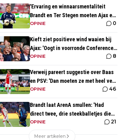
'Ervaring en winnaarsmentaliteit
Brandt en Ter Stegen moeten Ajax er
0
weer bovenop helpen'
OPINIE
Kieft ziet positieve wind waaien bij
Ajax: 'Oogt in voorronde Conference
8
League fris en energiek'
OPINIE
Verweij pareert suggestie over Baas
en PSV: 'Dan moeten ze met heel veel
46
geld over de brug komen'
OPINIE
Brandt laat ArenA smullen: 'Had
direct twee, drie steekballetjes die
21
gewoon perfect waren'
OPINIE
Meer artikelen