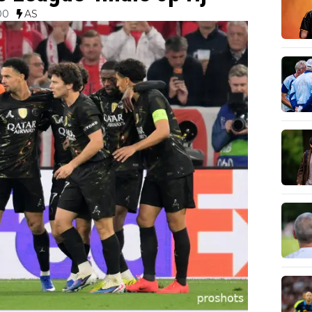
00
AS