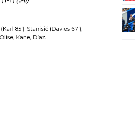
 (1-1)
(5-6)
arl 85'), Stanisić (Davies 67');
Olise, Kane, Díaz.