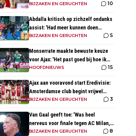
10
dat ga je in wedstrijden ook zien'
BIJZAKEN EN GERUCHTEN
Abdalla kritisch op zichzelf ondanks
assist: 'Had meer kunnen doen
5
dichtbij de goal'
BIJZAKEN EN GERUCHTEN
Monserrate maakte bewuste keuze
voor Ajax: 'Het past goed bij hoe ik
15
naar voetbal kijk’
HOOFDNIEUWS
Ajax aan vooravond start Eredivisie:
Amsterdamse club begint vrijwel
3
altijd met zege
BIJZAKEN EN GERUCHTEN
Van Gaal geeft toe: 'Was heel
nerveus voor finale tegen AC Milan,
8
wist dat ze zich zouden aanpassen'
BIJZAKEN EN GERUCHTEN