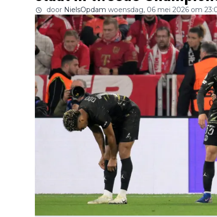
door
NielsOpdam
woensdag, 06 mei 2026 om 23: