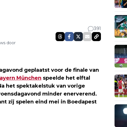
391
uws door
gavond geplaatst voor de finale van
ayern München
speelde het elftal
Na het spektakelstuk van vorige
 woensdagavond minder enerverend.
ant zij spelen eind mei in Boedapest