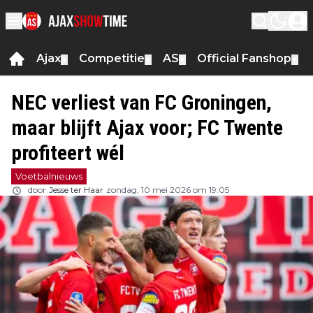
Ajax
Competitie
AS
Official Fanshop
▼
▼
▼
▼
NEC verliest van FC Groningen,
maar blijft Ajax voor; FC Twente
profiteert wél
Voetbalnieuws
door
Jesse ter Haar
zondag, 10 mei 2026 om 19:05