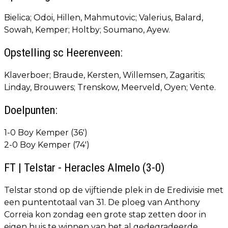
Bielica; Odoi, Hillen, Mahmutovic; Valerius, Balard,
Sowah, Kemper; Holtby; Soumano, Ayew.
Opstelling sc Heerenveen:
Klaverboer; Braude, Kersten, Willemsen, Zagaritis;
Linday, Brouwers; Trenskow, Meerveld, Oyen; Vente.
Doelpunten:
1-0 Boy Kemper (36')
2-0 Boy Kemper (74')
FT | Telstar - Heracles Almelo (3-0)
Telstar stond op de vijftiende plek in de Eredivisie met
een puntentotaal van 31. De ploeg van Anthony
Correia kon zondag een grote stap zetten door in
eigen huis te winnen van het al gedegradeerde