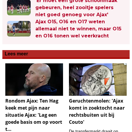
'Er moet een grote schoonmaak
gebeuren, heel zooitje spelers
niet goed genoeg voor Ajax'
Ajax O15, O16 en O17 weten
allemaal niet te winnen, maar O15
en O16 tonen wel veerkracht