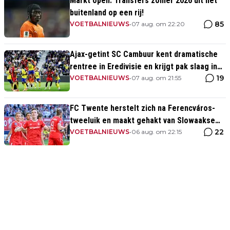
Markt open: Transfers zomer 2026 uit het
buitenland op een rij!
85
VOETBALNIEUWS
•
07 aug. om 22:20
Ajax-getint SC Cambuur kent dramatische
rentree in Eredivisie en krijgt pak slaag in
19
eigen huis
VOETBALNIEUWS
•
07 aug. om 21:55
FC Twente herstelt zich na Ferencváros-
tweeluik en maakt gehakt van Slowaakse
22
opponent
VOETBALNIEUWS
•
06 aug. om 22:15