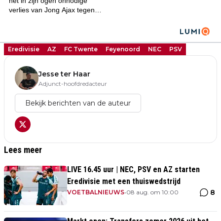
Eredivisie
AZ
FC Twente
Feyenoord
NEC
PSV
Jesse ter Haar
Adjunct-hoofdredacteur
Bekijk berichten van de auteur
Lees meer
LIVE 16.45 uur | NEC, PSV en AZ starten
Eredivisie met een thuiswedstrijd
8
VOETBALNIEUWS
•
08 aug. om 10:00