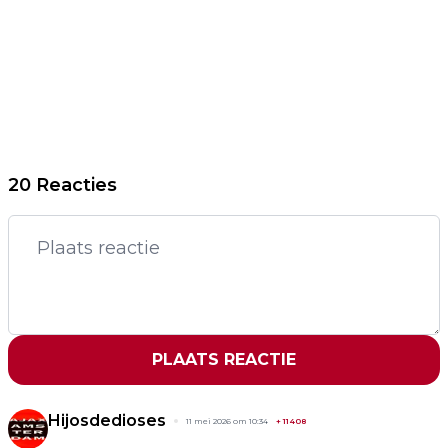
20 Reacties
PLAATS REACTIE
Hijosdedioses
11 mei 2026 om 10:34
+
11408