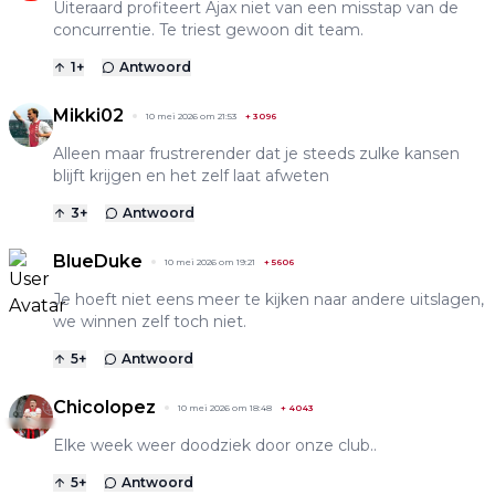
Uiteraard profiteert Ajax niet van een misstap van de
concurrentie. Te triest gewoon dit team.
1
+
Antwoord
Mikki02
10 mei 2026 om 21:53
+
3096
Alleen maar frustrerender dat je steeds zulke kansen
blijft krijgen en het zelf laat afweten
3
+
Antwoord
BlueDuke
10 mei 2026 om 19:21
+
5606
Je hoeft niet eens meer te kijken naar andere uitslagen,
we winnen zelf toch niet.
5
+
Antwoord
Chicolopez
10 mei 2026 om 18:48
+
4043
Elke week weer doodziek door onze club..
5
+
Antwoord