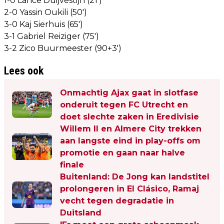
1-0 Lance Duijvestijn (21')
2-0 Yassin Oukili (50')
3-0 Kaj Sierhuis (65')
3-1 Gabriel Reiziger (75')
3-2 Zico Buurmeester (90+3')
Lees ook
Onmachtig Ajax gaat in slotfase
onderuit tegen FC Utrecht en
doet slechte zaken in Eredivisie
Willem II en Almere City trekken
aan langste eind in play-offs om
promotie en gaan naar halve
finale
Buitenland: De Jong kan landstitel
prolongeren in El Clásico, Ramaj
vecht tegen degradatie in
Duitsland