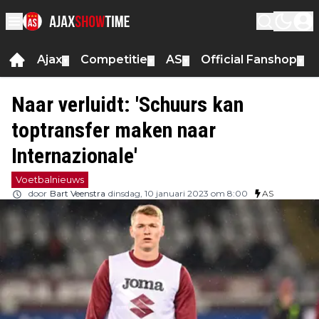
Ajax
Competitie
AS
Official Fanshop
▼
▼
▼
▼
Naar verluidt: 'Schuurs kan
toptransfer maken naar
Internazionale'
Voetbalnieuws
door
Bart Veenstra
dinsdag, 10 januari 2023 om 8:00
AS