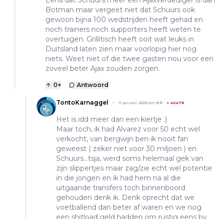
Eens dat Schuurs meer een Ajaxverdediger is dan
Botman maar vergeet niet dat Schuurs ook
gewoon bijna 100 wedstrijden heeft gehad en
noch trainers noch supporters heeft weten te
overtuigen. Grillitisch heeft ooit wat leuks in
Duitsland laten zien maar voorlopig hier nog
niets. Weet niet of die twee gasten nou voor een
zoveel beter Ajax zouden zorgen.
0
+
Antwoord
TontoKarnaggel
11 januari 2023 om 9:31
+
46478
Het is idd meer dan een kiertje ;)
Maar toch, ik had Alvarez voor 50 echt wel
verkocht, van bergwijn ben ik nooit fan
geweest ( zeker niet voor 30 miljoen ) en
Schuurs...tsja, werd soms helemaal gek van
zijn slippertjes maar zag/zie echt wel potentie
in die jongen en ik had hem na al die
uitgaande transfers toch binnenboord
gehouden denk ik. Denk oprecht dat we
voetballend dan beter af waren en we nog
een shitload geld hadden om rustig eens bv