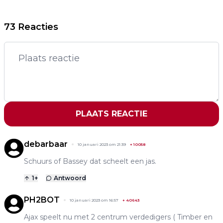
73 Reacties
PLAATS REACTIE
debarbaar
10 januari 2023 om 21:39
+
10058
Schuurs of Bassey dat scheelt een jas.
1
+
Antwoord
PH2BOT
10 januari 2023 om 16:57
+
40643
Ajax speelt nu met 2 centrum verdedigers ( Timber en