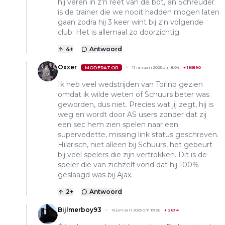
hij veren in z'n reet van de bot, en Schreuder
is de trainer die we nooit hadden mogen laten
gaan zodra hij 3 keer wint bij z'n volgende
club. Het is allemaal zo doorzichtig.
4
+
Antwoord
Oxxer
MODERATOR
11 januari 2023 om 8:04
+
189590
Ik heb veel wedstrijden van Torino gezien
omdat ik wilde weten of Schuurs beter was
geworden, dus niet. Precies wat jij zegt, hij is
weg en wordt door AS users zonder dat zij
een sec hem zien spelen naar een
supervedette, missing link status geschreven.
Hilarisch, niet alleen bij Schuurs, het gebeurt
bij veel spelers die zijn vertrokken. Dit is de
speler die van zichzelf vond dat hij 100%
geslaagd was bij Ajax.
2
+
Antwoord
Bijlmerboy93
13 januari 2023 om 19:26
+
2634