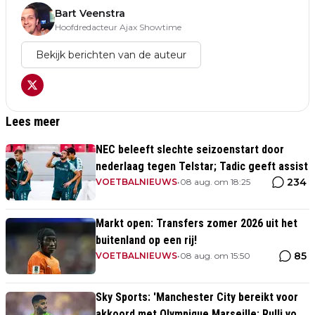
Bart Veenstra
Hoofdredacteur Ajax Showtime
Bekijk berichten van de auteur
Lees meer
NEC beleeft slechte seizoenstart door
nederlaag tegen Telstar; Tadic geeft assist
234
VOETBALNIEUWS
•
08 aug. om 18:25
Markt open: Transfers zomer 2026 uit het
buitenland op een rij!
85
VOETBALNIEUWS
•
08 aug. om 15:50
Sky Sports: 'Manchester City bereikt voor
akkoord met Olympique Marseille; Rulli voor