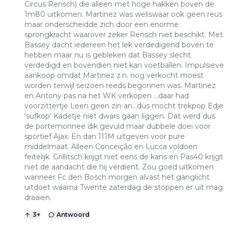
Circus Rensch) die alleen met hoge hakken boven de
1m80 uitkomen. Martinez was weliswaar ook geen reus
maar onderscheidde zich door een enorme
sprongkracht waarover zeker Rensch niet beschikt. Met
Bassey dacht iedereen het lek verdedigend boven te
hebben maar nu is gebleken dat Bassey slecht
verdedigd en bovendien niet kan voetballen. Impulsieve
aankoop omdat Martinez z.n. nog verkocht moest
worden terwijl seizoen reeds begonnen was. Martinez
en Antony pas na het WK verkopen ...daar had
voorzittertje Leen geen zin an...dus mocht trekpop Edje
'sufkop' Kadetje niet dwars gaan liggen. Dat werd dus
de portemonnee dik gevuld maar dubbele doei voor
sportief Ajax. En dan 111M uitgeven voor pure
middelmaat. Alleen Conceição en Lucca voldoen
feitelijk. Grillitsch krijgt niet eens de kans en Pas40 krijgt
niet de aandacht die hij verdient. Zou goed uitkomen
wanneer Fc den Bosch morgen alvast het ganglicht
uitdoet waarna Twente zaterdag de stoppen er uit mag
draaien.
3
+
Antwoord