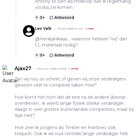
Antony te zien als miskoop wat ik regelmatig
voorbij zie komen.
0
+
Antwoord
Leo Valk
24 april 2023 om 2:54
+
1484
@Henkjanklaas... waarvoor hebben "wij" dan
CL-materiaal nodig?
0
+
Antwoord
Ajax27
10 januari 2023 om 13:32
+
21753
Zijn wij nou zo scheel, of geven wij onze verdedigers
gewoon veel te complexe taken mee?
Hoe komt het toch dat de ene na de andere (beetje
overdreven.. ik weet) lange fysiek sterke verdediger
slaagt in veel grotere buitenlandse competities, maar bij
Ajax niet?
Hoe zeer ik jongens als Timber en Martinez ook
toejuich. Ook ik als oud centrale lange verdediger heb