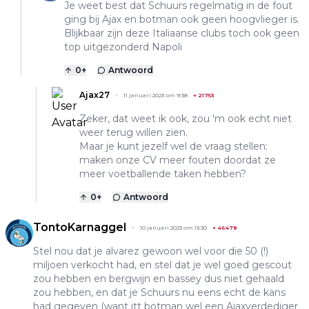
Je weet best dat Schuurs regelmatig in de fout
ging bij Ajax en botman ook geen hoogvlieger is.
Blijkbaar zijn deze Italiaanse clubs toch ook geen
top uitgezonderd Napoli
0
+
Antwoord
Ajax27
11 januari 2023 om 9:38
+
21753
Zeker, dat weet ik ook, zou 'm ook echt niet
weer terug willen zien.
Maar je kunt jezelf wel de vraag stellen:
maken onze CV meer fouten doordat ze
meer voetballende taken hebben?
0
+
Antwoord
TontoKarnaggel
10 januari 2023 om 13:30
+
46478
Stel nou dat je alvarez gewoon wel voor die 50 (!)
miljoen verkocht had, en stel dat je wel goed gescout
zou hebben en bergwijn en bassey dus niet gehaald
zou hebben, en dat je Schuurs nu eens echt de kans
had gegeven (want itt botman wel een Ajaxverdediger