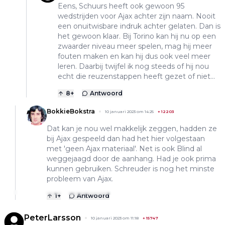
Eens, Schuurs heeft ook gewoon 95
wedstrijden voor Ajax achter zijn naam. Nooit
een onuitwisbare indruk achter gelaten. Dan is
het gewoon klaar. Bij Torino kan hij nu op een
zwaarder niveau meer spelen, mag hij meer
fouten maken en kan hij dus ook veel meer
leren. Daarbij twijfel ik nog steeds of hij nou
echt die reuzenstappen heeft gezet of niet...
8
+
Antwoord
BokkieBokstra
10 januari 2023 om 14:25
+
12203
Dat kan je nou wel makkelijk zeggen, hadden ze
bij Ajax gespeeld dan had het hier volgestaan
met 'geen Ajax materiaal'. Net is ook Blind al
weggejaagd door de aanhang. Had je ook prima
kunnen gebruiken. Schreuder is nog het minste
probleem van Ajax.
1
+
Antwoord
PeterLarsson
10 januari 2023 om 11:18
+
15747