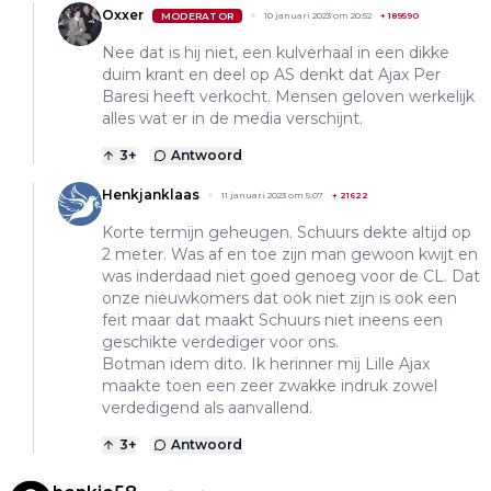
Oxxer
MODERATOR
10 januari 2023 om 20:52
+
189590
Nee dat is hij niet, een kulverhaal in een dikke
duim krant en deel op AS denkt dat Ajax Per
Baresi heeft verkocht. Mensen geloven werkelijk
alles wat er in de media verschijnt.
3
+
Antwoord
Henkjanklaas
11 januari 2023 om 5:07
+
21622
Korte termijn geheugen. Schuurs dekte altijd op
2 meter. Was af en toe zijn man gewoon kwijt en
was inderdaad niet goed genoeg voor de CL. Dat
onze nieuwkomers dat ook niet zijn is ook een
feit maar dat maakt Schuurs niet ineens een
geschikte verdediger voor ons.
Botman idem dito. Ik herinner mij Lille Ajax
maakte toen een zeer zwakke indruk zowel
verdedigend als aanvallend.
3
+
Antwoord