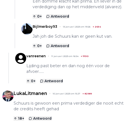
Één domme kracht kan prima. En liever in de
verdediging dan op het middenveld (alvarez).
0
+
Antwoord
Bijlmerboy93
13 januari 2023 om 19:26
+
2634
Jah joh die Schuurs kan er geen kut van.
0
+
Antwoord
vanreenen
11 januari 2023 om 16:54
+
11130
Lijding past beter en dan nog één voor de
afvoer......
0
+
Antwoord
LukaLitmanen
10 januari 2023 om 15:27
+
82989
Schuurs is gewoon een prima verdediger die nooit echt
de credits heeft gehad
18
+
Antwoord