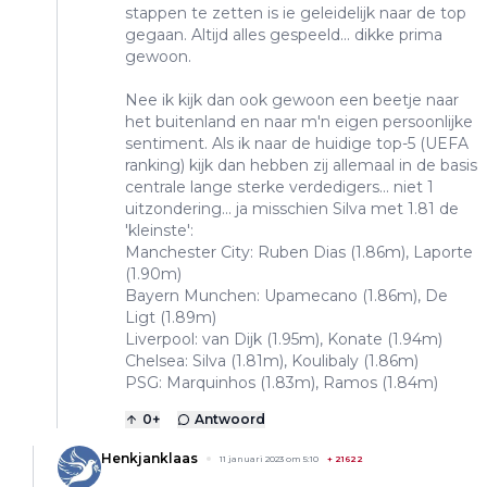
stappen te zetten is ie geleidelijk naar de top
gegaan. Altijd alles gespeeld... dikke prima
gewoon.
Nee ik kijk dan ook gewoon een beetje naar
het buitenland en naar m'n eigen persoonlijke
sentiment. Als ik naar de huidige top-5 (UEFA
ranking) kijk dan hebben zij allemaal in de basis
centrale lange sterke verdedigers... niet 1
uitzondering... ja misschien Silva met 1.81 de
'kleinste':
Manchester City: Ruben Dias (1.86m), Laporte
(1.90m)
Bayern Munchen: Upamecano (1.86m), De
Ligt (1.89m)
Liverpool: van Dijk (1.95m), Konate (1.94m)
Chelsea: Silva (1.81m), Koulibaly (1.86m)
PSG: Marquinhos (1.83m), Ramos (1.84m)
0
+
Antwoord
Henkjanklaas
11 januari 2023 om 5:10
+
21622