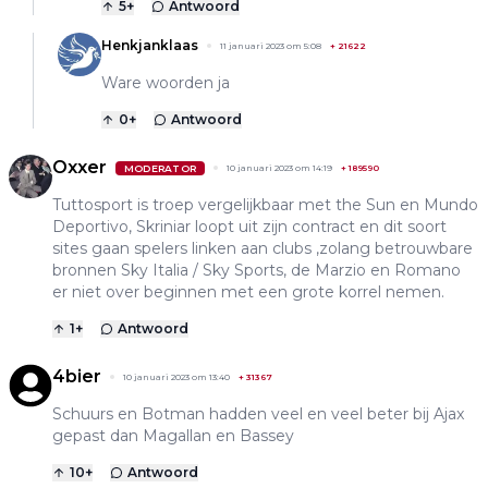
5
+
Antwoord
Henkjanklaas
11 januari 2023 om 5:08
+
21622
Ware woorden ja
0
+
Antwoord
Oxxer
MODERATOR
10 januari 2023 om 14:19
+
189590
Tuttosport is troep vergelijkbaar met the Sun en Mundo
Deportivo, Skriniar loopt uit zijn contract en dit soort
sites gaan spelers linken aan clubs ,zolang betrouwbare
bronnen Sky Italia / Sky Sports, de Marzio en Romano
er niet over beginnen met een grote korrel nemen.
1
+
Antwoord
4bier
10 januari 2023 om 13:40
+
31367
Schuurs en Botman hadden veel en veel beter bij Ajax
gepast dan Magallan en Bassey
10
+
Antwoord