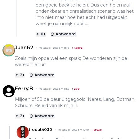
een goeie back te halen. Dus een helemaal
ondenkbaar en onrealistisch scenario was het
imo niet maar hoe het echt had uitgepakt
weet je natuurlijk nooit....
0
+
Antwoord
Juan62
10 januari 2023 om 13:19
+
46872
Zoals mijn opoe wel een sprak; De wonderen zijn de
wereld niet uit
2
+
Antwoord
Ferry.B
10 januari 2023 om 11:58
+
270
Miljoen of 50 de deur uitgegooid. Neres, Lang, Botman,
Schuurs. Beleid van lik mijn l.l.
2
+
Antwoord
trodat4030
10 januari 2023 om 12:40
+
99238