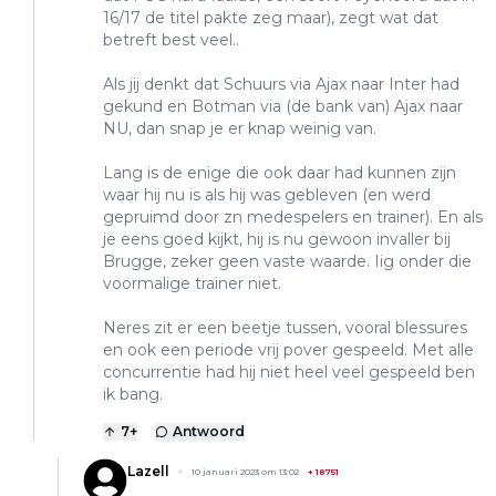
16/17 de titel pakte zeg maar), zegt wat dat
betreft best veel..
Als jij denkt dat Schuurs via Ajax naar Inter had
gekund en Botman via (de bank van) Ajax naar
NU, dan snap je er knap weinig van.
Lang is de enige die ook daar had kunnen zijn
waar hij nu is als hij was gebleven (en werd
gepruimd door zn medespelers en trainer). En als
je eens goed kijkt, hij is nu gewoon invaller bij
Brugge, zeker geen vaste waarde. Iig onder die
voormalige trainer niet.
Neres zit er een beetje tussen, vooral blessures
en ook een periode vrij pover gespeeld. Met alle
concurrentie had hij niet heel veel gespeeld ben
ik bang.
7
+
Antwoord
Lazell
10 januari 2023 om 13:02
+
18751