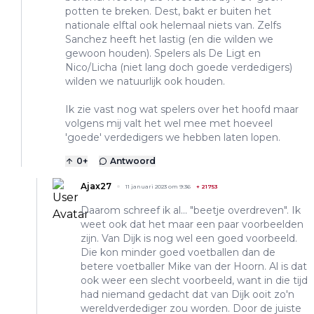
potten te breken. Dest, bakt er buiten het
nationale elftal ook helemaal niets van. Zelfs
Sanchez heeft het lastig (en die wilden we
gewoon houden). Spelers als De Ligt en
Nico/Licha (niet lang doch goede verdedigers)
wilden we natuurlijk ook houden.
Ik zie vast nog wat spelers over het hoofd maar
volgens mij valt het wel mee met hoeveel
'goede' verdedigers we hebben laten lopen.
0
+
Antwoord
Ajax27
11 januari 2023 om 9:36
+
21753
Daarom schreef ik al... "beetje overdreven". Ik
weet ook dat het maar een paar voorbeelden
zijn. Van Dijk is nog wel een goed voorbeeld.
Die kon minder goed voetballen dan de
betere voetballer Mike van der Hoorn. Al is dat
ook weer een slecht voorbeeld, want in die tijd
had niemand gedacht dat van Dijk ooit zo'n
wereldverdediger zou worden. Door de juiste