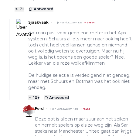
7
+
Antwoord
Sjaakvaak
11 januari 2023 om 1:22
+
27564
Botman past voor geen ene meter in het Ajax
systeem. Schuurs al iets meer maar ook hij heeft
toch echt heel veel kansen gehad en niemand
ooit volledig weten te overtuigen. Maar nu hij
weg is, is het opeens een goede speler? Nee.
Lekker van die roze wolk afklimmen.
De huidige selectie is verdedigend niet genoeg,
maar met Schuurs en Botman was het ook niet
genoeg.
10
+
Antwoord
Ferd
11 januari 2023 om 4:59
+
45253
Deze bot is alleen maar zuur aan het zeiken
en hemelt spelers op als ze weg zijn. Als Sar
straks naar Manchester United gaat dan krijgt