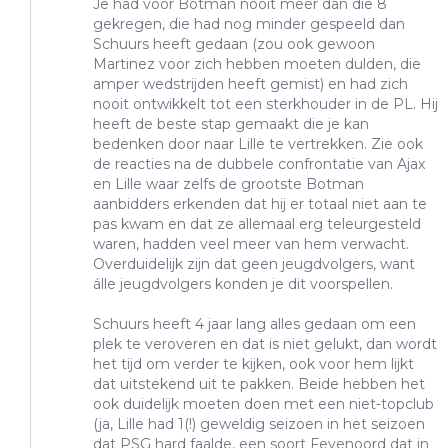
Je had voor Botman nooit meer dan die 8
gekregen, die had nog minder gespeeld dan
Schuurs heeft gedaan (zou ook gewoon
Martinez voor zich hebben moeten dulden, die
amper wedstrijden heeft gemist) en had zich
nooit ontwikkelt tot een sterkhouder in de PL. Hij
heeft de beste stap gemaakt die je kan
bedenken door naar Lille te vertrekken. Zie ook
de reacties na de dubbele confrontatie van Ajax
en Lille waar zelfs de grootste Botman
aanbidders erkenden dat hij er totaal niet aan te
pas kwam en dat ze allemaal erg teleurgesteld
waren, hadden veel meer van hem verwacht.
Overduidelijk zijn dat geen jeugdvolgers, want
álle jeugdvolgers konden je dit voorspellen.
Schuurs heeft 4 jaar lang alles gedaan om een
plek te veroveren en dat is niet gelukt, dan wordt
het tijd om verder te kijken, ook voor hem lijkt
dat uitstekend uit te pakken. Beide hebben het
ook duidelijk moeten doen met een niet-topclub
(ja, Lille had 1(!) geweldig seizoen in het seizoen
dat PSG hard faalde, een soort Feyenoord dat in