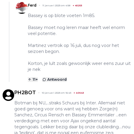
Ferd
11 januari 2023 om 4:58
+
45253
Bassey is op blote voeten 1m85.
Bassey moet nog leren maar heeft wel enorm
veel potentie.
Martinez vertrok op 16 juli, dus nog voor het
seizoen begon.
Korton, je lult zoals gewoonlijk weer eens zuur uit
je nek
11
+
Antwoord
PH2BOT
10 januari 2023 om 16:43
+
40643
Botman bij NU,...straks Schuurs bij Inter. Allemaal niet
goed genoeg voor ons want wij hebben Zorge(n)
Sanchez, Circus Rensch en Bassey Emmentaler ...een
verdediging met een voor Ajax ongekend aantal
tegengoals. Lekker bezig daar bij onze clubleiding....nou
ja..'leiding'...dat is me nogal een eufemisme zeg.