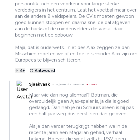
persoonlijk toch een voorkeur voor lange sterke
verdedigers in het centrum. Laat het voetbal maar over
aan de andere 8 veldspelers. De CV's moeten gewoon
goed kunnen stoppen en daarna snel de bal afgeven
aan de backs of de middenvelders die vanuit daar
beginnen met de opbouw.
Maja, dat is ouderwets... niet des Ajax zeggen ze dan.
Misschien moeten we af en toe iets minder Ajax zijn om
Europees te blijven schitteren.
4
+
Antwoord
Sjaakvaak
11 januari 2023 om 1:31
+
27564
Maar wie dan nog allemaal? Botman, die
overduidelijk geen Ajax-speler is, ja die is goed
geslaagd. Dan heb je nu Schuurs alleen is hij pas
een half jaar weg dus eerst zien dan geloven.
Als je dan verder terugkrijgt hebben we in de
recente jaren een Magallan gehad, verhaal
bekend. Hoever, die weet zelfs bij PSV geen