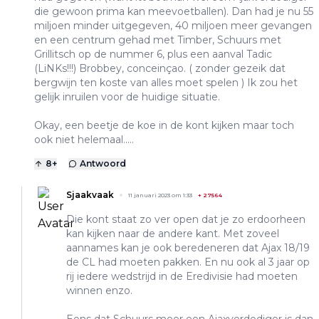
die gewoon prima kan meevoetballen). Dan had je nu 55
miljoen minder uitgegeven, 40 miljoen meer gevangen
en een centrum gehad met Timber, Schuurs met
Grillitsch op de nummer 6, plus een aanval Tadic
(LiNKs!!!) Brobbey, conceinçao. ( zonder gezeik dat
bergwijn ten koste van alles moet spelen ) Ik zou het
gelijk inruilen voor de huidige situatie.
Okay, een beetje de koe in de kont kijken maar toch
ook niet helemaal.....
8
+
Antwoord
Sjaakvaak
11 januari 2023 om 1:33
+
27564
Die kont staat zo ver open dat je zo erdoorheen
kan kijken naar de andere kant. Met zoveel
aannames kan je ook beredeneren dat Ajax 18/19
de CL had moeten pakken. En nu ook al 3 jaar op
rij iedere wedstrijd in de Eredivisie had moeten
winnen enzo.