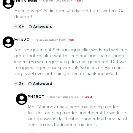
henkie58
10 januari 2023 om 15:27
+
2266
Heerlijk weer! Al die mensen die het beter weten!! Ga
doorrrrrr!
0
+
Antwoord
Erik20
10 januari 2023 om 14:39
+
9051
Niet vergeten dat Schuurs bijna elke wedstrijd wel een
grote fout maakte wat tot een doelpunt had kunnen
leiden. (En wat regelmatig dus ook gebeurde) Dat we
terugverlangen naar spelers als Schuurs en Botman
zegt veel over het huidige slechte aankoopbeleid.
2
+
Antwoord
PH2BOT
10 januari 2023 om 16:44
+
40643
Met Martinez naast hem maakte hij minder
fouten....en ging minder onbeheerst te werk. Je
ziet trouwens dat Timber zonder Martinez naast
hem nu ook beduidend minder is.