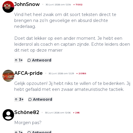
JohnSnow
30 juni 2026 om 12:34
+
7002
Vind het heel zwak om dit soort teksten direct te
brengen na zo’n gevoelige en absurd slechte
nederlaag.
Doet dat lekker op een ander moment. Je hebt een
leidersrol als coach en captain zijnde. Echte leiders doen
dit niet op deze manier
1
+
Antwoord
AFCA-pride
30 juni 2026 om 12:29
+
20956
Gelijk opzouten! Jij hebt niks te willen of te bedenken. Jij
hebt gefaald met een zwaar amateuristische tactiek.
3
+
Antwoord
Schöne82
30 juni 2026 om 12:06
+
285
Morgen pas?
1
+
Antwoord