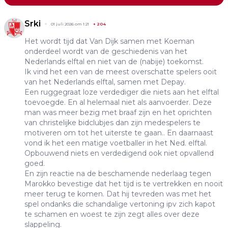
Srki
01 juli 2026 om 1:21
+
204
Het wordt tijd dat Van Dijk samen met Koeman
onderdeel wordt van de geschiedenis van het
Nederlands elftal en niet van de (nabije) toekomst.
Ik vind het een van de meest overschatte spelers ooit
van het Nederlands elftal, samen met Depay.
Een ruggegraat loze verdediger die niets aan het elftal
toevoegde. En al helemaal niet als aanvoerder. Deze
man was meer bezig met braaf zijn en het oprichten
van christelijke bidclubjes dan zijn medespelers te
motiveren om tot het uiterste te gaan.. En daarnaast
vond ik het een matige voetballer in het Ned. elftal.
Opbouwend niets en verdedigend ook niet opvallend
goed.
En zijn reactie na de beschamende nederlaag tegen
Marokko bevestige dat het tijd is te vertrekken en nooit
meer terug te komen. Dat hij tevreden was met het
spel ondanks die schandalige vertoning ipv zich kapot
te schamen en woest te zijn zegt alles over deze
slappeling.