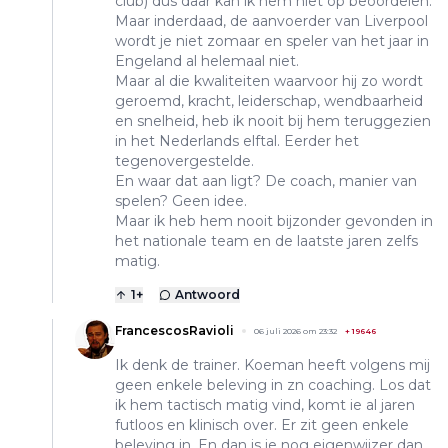
club) dus daar kan ik hem niet op beoordelen.
Maar inderdaad, de aanvoerder van Liverpool
wordt je niet zomaar en speler van het jaar in
Engeland al helemaal niet.
Maar al die kwaliteiten waarvoor hij zo wordt
geroemd, kracht, leiderschap, wendbaarheid
en snelheid, heb ik nooit bij hem teruggezien
in het Nederlands elftal. Eerder het
tegenovergestelde.
En waar dat aan ligt? De coach, manier van
spelen? Geen idee.
Maar ik heb hem nooit bijzonder gevonden in
het nationale team en de laatste jaren zelfs
matig.
1
+
Antwoord
FrancescosRavioli
06 juli 2026 om 23:32
+
19646
Ik denk de trainer. Koeman heeft volgens mij
geen enkele beleving in zn coaching. Los dat
ik hem tactisch matig vind, komt ie al jaren
futloos en klinisch over. Er zit geen enkele
beleving in. En dan is ie nog eigenwijzer dan