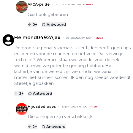
AFCA-pride
30 juni 2026 om 12:30
+
20956
Gaat ook gebeuren
0
+
Antwoord
Helmond0492Ajax
30 juni 2026 om 10:57
+
2273
De grootste penaltyspecialist aller tijden heeft geen tips
en ideeën voor de mannen op het veld. Dat verzin je
toch niet? Wederom staan we voor lul voor de hele
wereld terwijl we potentie genoeg hebben. Het
lachertje van de wereld zijn we omdat we vanaf 11
meter niet kunnen scoren. Ik ben nog steeds woedend!
Stelletje galbakken!
3
+
Antwoord
Hijosdedioses
30 juni 2026 om 11:06
+
11401
Die aanlopen zijn verschrikkelijk
2
+
Antwoord