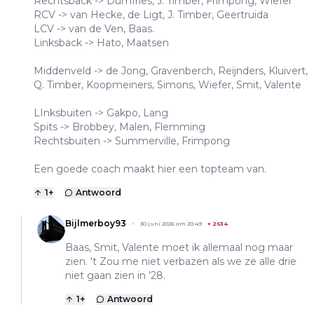
Rechtsback -> Dumfries, J. Timber, Frimpong, Wiefer
RCV -> van Hecke, de Ligt, J. Timber, Geertruida
LCV -> van de Ven, Baas.
Linksback -> Hato, Maatsen
Middenveld -> de Jong, Gravenberch, Reijnders, Kluivert,
Q. Timber, Koopmeiners, Simons, Wiefer, Smit, Valente
LInksbuiten -> Gakpo, Lang
Spits -> Brobbey, Malen, Flemming
Rechtsbuiten -> Summerville, Frimpong
Een goede coach maakt hier een topteam van.
1
+
Antwoord
Bijlmerboy93
30 juni 2026 om 20:49
+
2634
Baas, Smit, Valente moet ik allemaal nog maar
zien. 't Zou me niet verbazen als we ze alle drie
niet gaan zien in '28.
1
+
Antwoord