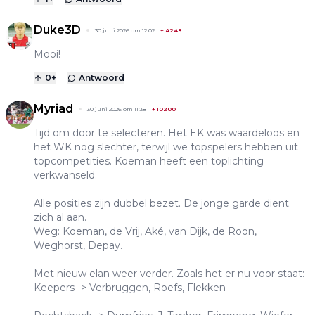
Duke3D
30 juni 2026 om 12:02
+
4248
Mooi!
0
+
Antwoord
Myriad
30 juni 2026 om 11:38
+
10200
Tijd om door te selecteren. Het EK was waardeloos en
het WK nog slechter, terwijl we topspelers hebben uit
topcompetities. Koeman heeft een toplichting
verkwanseld.
Alle posities zijn dubbel bezet. De jonge garde dient
zich al aan.
Weg: Koeman, de Vrij, Aké, van Dijk, de Roon,
Weghorst, Depay.
Met nieuw elan weer verder. Zoals het er nu voor staat:
Keepers -> Verbruggen, Roefs, Flekken