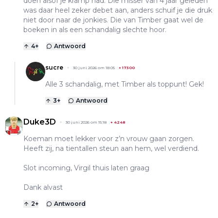
doen alsof je kramp had. Die misser van 4 jaar geleden
was daar heel zeker debet aan, anders schuif je die druk
niet door naar de jonkies. Die van Timber gaat wel de
boeken in als een schandalig slechte hoor.
4
+
Antwoord
sucre
30 juni 2026 om 18:05
+
17300
Alle 3 schandalig, met Timber als toppunt! Gek!
3
+
Antwoord
Duke3D
30 juni 2026 om 15:18
+
4248
Koeman moet lekker voor z’n vrouw gaan zorgen.
Heeft zij, na tientallen steun aan hem, wel verdiend.
Slot incoming, Virgil thuis laten graag
Dank alvast
2
+
Antwoord