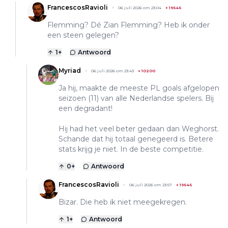
FrancescosRavioli
06 juli 2026 om 23:04
+
19646
Flemming? Dé Zian Flemming? Heb ik onder
een steen gelegen?
1
+
Antwoord
Myriad
06 juli 2026 om 23:43
+
10200
Ja hij, maakte de meeste PL goals afgelopen
seizoen (11) van alle Nederlandse spelers. Bij
een degradant!
Hij had het veel beter gedaan dan Weghorst.
Schande dat hij totaal genegeerd is. Betere
stats krijg je niet. In de beste competitie.
0
+
Antwoord
FrancescosRavioli
06 juli 2026 om 23:57
+
19646
Bizar. Die heb ik niet meegekregen.
1
+
Antwoord