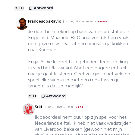
0
+
Antwoord
FrancescosRavioli
06 juli 2026 om 23:00
+
19646
Je doet hem tekort op basis van zn prestaties in
Engeland. Maar idd. Bij Oranje vond ik hem vaak
een grijze muis. Dat zit hem vooral in ja knikken
naar Koeman.
En ja. Al die lui met hun gebeden. Ieder zn ding.
Ik vind het flauwekul. Alsof een hogere entiteit
naar je gaat luisteren. Geef vol gas in het veld en
speel elke wedstrijd met een mes tussen je
tanden. Is dat zo moeilijk?
1
+
Antwoord
Srki
06 juli 2026 om 23:22
+
204
Ik beoordeel hem puur op zijn spel voor het
Nederlands elftal. Ik heb niet vaak wedstrijden
van Liverpool bekeken (gewoon niet mijn