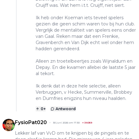
Cruijff was. Wat hem i.t.t. Cruijff, niet siert.
Ik heb onder Koeman iets teveel spelers
gezien die geen schim waren tov bij hun club.
Vergrlijk de mentaliteit van spelers eens onder
van Gaal. Reken maar dat een Frenkie,
Gravenberch en Van Dijk echt wel onder hem
hadden gerendeerd.
Alleen zn troetelbeertjes zoals Wijnaldum en
Depay. En die kwamen allebei de laatste 5 jaar
al tekort.
Ik denk dat in deze hele selectie, alleen
Verbruggen, v Hecke, Summerville, Brobbey
en Dumfries enigzins hun niveau haalden.
0
+
Antwoord
FysioPat020
30 juni 2026 om 17:30
+
36059
Lekker laf van VvD om te knijpen bij de pingels en te