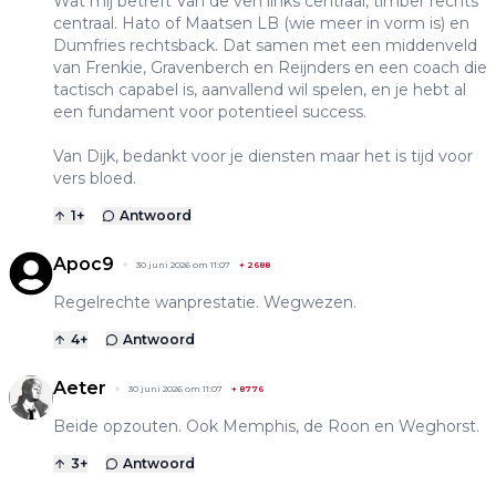
Wat mij betreft Van de ven links centraal, timber rechts
centraal. Hato of Maatsen LB (wie meer in vorm is) en
Dumfries rechtsback. Dat samen met een middenveld
van Frenkie, Gravenberch en Reijnders en een coach die
tactisch capabel is, aanvallend wil spelen, en je hebt al
een fundament voor potentieel success.
Van Dijk, bedankt voor je diensten maar het is tijd voor
vers bloed.
1
+
Antwoord
Apoc9
30 juni 2026 om 11:07
+
2688
Regelrechte wanprestatie. Wegwezen.
4
+
Antwoord
Aeter
30 juni 2026 om 11:07
+
8776
Beide opzouten. Ook Memphis, de Roon en Weghorst.
3
+
Antwoord