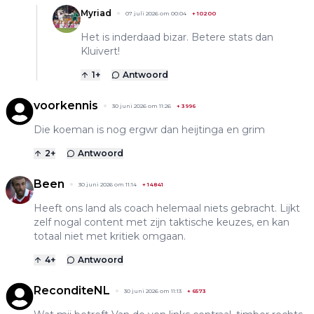
Myriad
07 juli 2026 om 00:04
+
10200
Het is inderdaad bizar. Betere stats dan
Kluivert!
1
+
Antwoord
voorkennis
30 juni 2026 om 11:26
+
3996
Die koeman is nog ergwr dan heijtinga en grim
2
+
Antwoord
Been
30 juni 2026 om 11:14
+
14841
Heeft ons land als coach helemaal niets gebracht. Lijkt
zelf nogal content met zijn taktische keuzes, en kan
totaal niet met kritiek omgaan.
4
+
Antwoord
ReconditeNL
30 juni 2026 om 11:13
+
6573