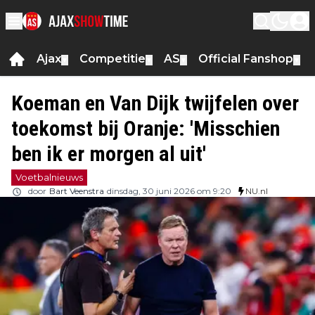
Ajax
Competitie
AS
Official Fanshop
▼
▼
▼
▼
Koeman en Van Dijk twijfelen over
toekomst bij Oranje: 'Misschien
ben ik er morgen al uit'
Voetbalnieuws
door
Bart Veenstra
dinsdag, 30 juni 2026 om 9:20
NU.nl