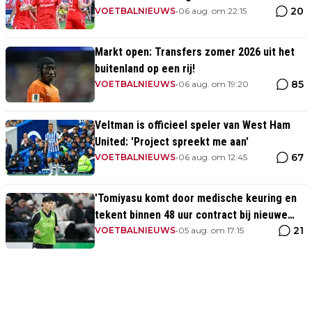
20
opponent
VOETBALNIEUWS
•
06 aug. om 22:15
Markt open: Transfers zomer 2026 uit het
buitenland op een rij!
85
VOETBALNIEUWS
•
06 aug. om 19:20
Veltman is officieel speler van West Ham
United: 'Project spreekt me aan'
67
VOETBALNIEUWS
•
06 aug. om 12:45
'Tomiyasu komt door medische keuring en
tekent binnen 48 uur contract bij nieuwe
21
club'
VOETBALNIEUWS
•
05 aug. om 17:15