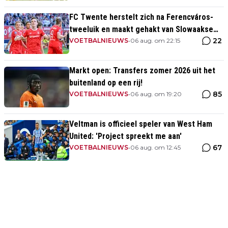
FC Twente herstelt zich na Ferencváros-
tweeluik en maakt gehakt van Slowaakse
22
opponent
VOETBALNIEUWS
•
06 aug. om 22:15
Markt open: Transfers zomer 2026 uit het
buitenland op een rij!
85
VOETBALNIEUWS
•
06 aug. om 19:20
Veltman is officieel speler van West Ham
United: 'Project spreekt me aan'
67
VOETBALNIEUWS
•
06 aug. om 12:45