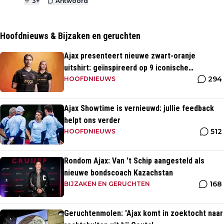
3
+
Antwoord
Hoofdnieuws & Bijzaken en geruchten
Ajax presenteert nieuwe zwart-oranje
uitshirt: geïnspireerd op 9 iconische
294
momenten uit clubhistorie
HOOFDNIEUWS
Ajax Showtime is vernieuwd: jullie feedback
helpt ons verder
512
HOOFDNIEUWS
Rondom Ajax: Van 't Schip aangesteld als
nieuwe bondscoach Kazachstan
168
BIJZAKEN EN GERUCHTEN
Geruchtenmolen: 'Ajax komt in zoektocht naar