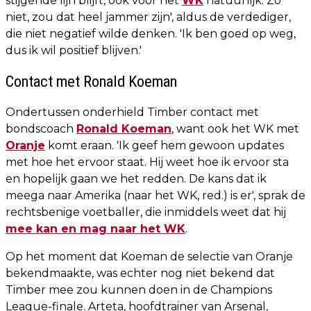
stijgende lijn blijft, ook voor het
WK
natuurlijk. Zo
niet, zou dat heel jammer zijn', aldus de verdediger,
die niet negatief wilde denken. 'Ik ben goed op weg,
dus ik wil positief blijven.'
Contact met Ronald Koeman
Ondertussen onderhield Timber contact met
bondscoach
Ronald Koeman
, want ook het WK met
Oranje
komt eraan. 'Ik geef hem gewoon updates
met hoe het ervoor staat. Hij weet hoe ik ervoor sta
en hopelijk gaan we het redden. De kans dat ik
meega naar Amerika (naar het WK, red.) is er', sprak de
rechtsbenige voetballer, die inmiddels weet dat hij
mee kan en mag naar het WK
.
Op het moment dat Koeman de selectie van Oranje
bekendmaakte, was echter nog niet bekend dat
Timber mee zou kunnen doen in de Champions
League-finale. Arteta, hoofdtrainer van Arsenal,