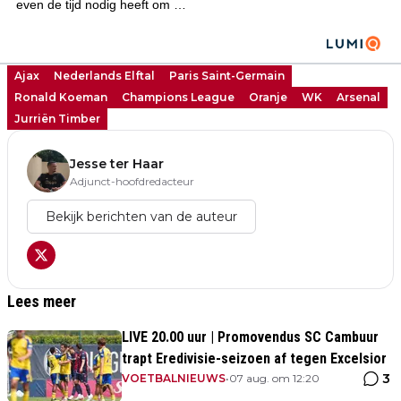
Ajax
Nederlands Elftal
Paris Saint-Germain
Ronald Koeman
Champions League
Oranje
WK
Arsenal
Jurriën Timber
Jesse ter Haar
Adjunct-hoofdredacteur
Bekijk berichten van de auteur
Lees meer
LIVE 20.00 uur | Promovendus SC Cambuur
trapt Eredivisie-seizoen af tegen Excelsior
3
VOETBALNIEUWS
•
07 aug. om 12:20