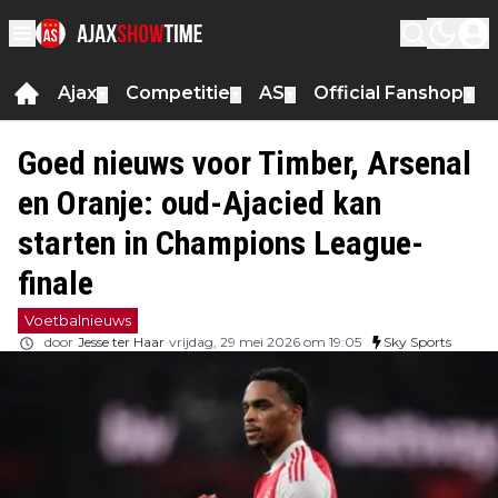
Ajax
Competitie
AS
Official Fanshop
▼
▼
▼
▼
Goed nieuws voor Timber, Arsenal
en Oranje: oud-Ajacied kan
starten in Champions League-
finale
Voetbalnieuws
door
Jesse ter Haar
vrijdag, 29 mei 2026 om 19:05
Sky Sports