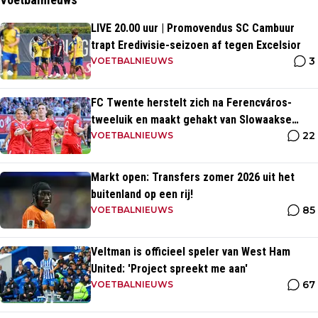
LIVE 20.00 uur | Promovendus SC Cambuur
trapt Eredivisie-seizoen af tegen Excelsior
3
VOETBALNIEUWS
FC Twente herstelt zich na Ferencváros-
tweeluik en maakt gehakt van Slowaakse
22
opponent
VOETBALNIEUWS
Markt open: Transfers zomer 2026 uit het
buitenland op een rij!
85
VOETBALNIEUWS
Veltman is officieel speler van West Ham
United: 'Project spreekt me aan'
67
VOETBALNIEUWS