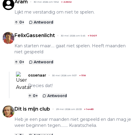
Aram
30 mei 2026 om 13:52
+
22502
Lijkt me verstandig om niet te spelen.
0
+
Antwoord
FelixGassenlicht
30 mei 2026 om 5:45
+
11007
Kan starten maar…. gaat niet spelen. Heeft maanden
niet gespeeld
0
+
Antwoord
ossenaar
30 mei 2026 om 9:37
+
1118
Precies dat!
0
+
Antwoord
Dit is mijn club
29 mei 2026 om 20:33
+
14483
Heb je een paar maanden niet gespeeld en dan mag je
weer beginnen tegen…….. Kvaratschelia.