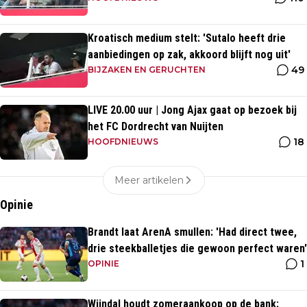
Kroatisch medium stelt: 'Sutalo heeft drie
aanbiedingen op zak, akkoord blijft nog uit'
49
BIJZAKEN EN GERUCHTEN
LIVE 20.00 uur | Jong Ajax gaat op bezoek bij
het FC Dordrecht van Nuijten
18
HOOFDNIEUWS
Meer artikelen
Opinie
Brandt laat ArenA smullen: 'Had direct twee,
drie steekballetjes die gewoon perfect waren'
1
OPINIE
Wijndal houdt zomeraankoop op de bank: