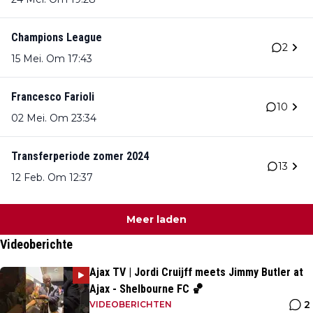
Champions League
2
15 Mei. Om 17:43
Francesco Farioli
10
02 Mei. Om 23:34
Transferperiode zomer 2024
13
12 Feb. Om 12:37
Meer laden
Videoberichte
Ajax TV | Jordi Cruijff meets Jimmy Butler at
Ajax - Shelbourne FC 🏀
2
VIDEOBERICHTEN