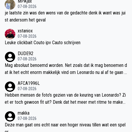
MPAjax
e wedstrijd speelde. Ten slotte mag benoemd worden dat het logi
07-08-2026
sch is om Ter Stegen niet zo maar meteen op te stellen.
je laatste zin was den wens van de gedachte denk ik want was jui
st andersom het geval
xstaniox
07-08-2026
Leuke clickbait Couto ipv Cauto schrijven
DUDE92
07-08-2026
Mag absoluut benoemd worden. Net zoals dat ik mag benoemen d
at ik het echt enorm makkelijk vind om Leonardo nu al af te gaan z
eiken. Ik zie toch echt een verschil tussen "Pff die had er in gemo
AFCA1996L
eten" en "hebben we het bonnetje van die Leo nog? Wat een misk
07-08-2026
oop". Dat overdreven negativisme en focus op de slechte dingen i
Hebben mensen de foto's gezien van de keuring van Leonardo? Zi
s in mijn ogen triest. En dat mag ik best benoemen. Trouwens: ga
et er toch gewoon fit uit? Denk dat het meer met ritme te maken
vooral los op Wijndal. Die heeft wel genoeg tijd gehad.
heeft. Maar dik? Nee absoluut niet
makka
07-08-2026
Deze man gaat ons echt naar een hoger niveau tillen wat een spel
er