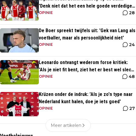
'Denk niet dat het een hele goede verdediger
28
is'
OPINIE
De Boer spreekt twijfels uit: 'Gek van Lang als
voetballer, maar als persoonlijkheid niet'
24
OPINIE
Leonardo ontvangt wederom forse kritiek:
'Als je niet fit bent, ziet het er best wel slecht
48
uit'
OPINIE
Krüzen onder de indruk: 'Als je zo'n type naar
Nederland kunt halen, doe je iets goed'
27
OPINIE
Meer artikelen
Voetbalnieuws