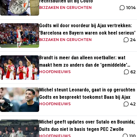
rechtsbuiten uit bij Couto'
1014
BIJZAKEN EN GERUCHTEN
Godts wil door voordeur bij Ajax vertrekken:
'Barcelona en Bayern waren ook heel serieus'
24
BIJZAKEN EN GERUCHTEN
Brandt is meer dan alleen voetballer: wat
maakt hem zo anders dan de 'gemiddelde'
62
voetballer?
HOOFDNIEUWS
Míchel steunt Leonardo, gaat in op geruchten
Godts en bespreekt toekomst Baas bij Ajax
42
HOOFDNIEUWS
Míchel geeft updates over Sutalo en Bounida;
Duits duo niet in basis tegen PEC Zwolle
110
HOOFDNIEUWS