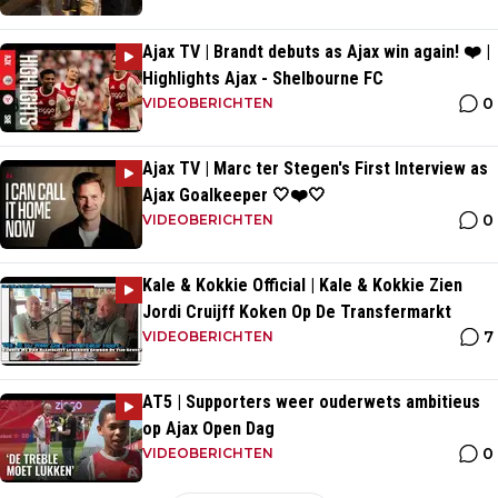
Ajax TV | Brandt debuts as Ajax win again! ❤️ |
Highlights Ajax - Shelbourne FC
0
VIDEOBERICHTEN
Ajax TV | Marc ter Stegen's First Interview as
Ajax Goalkeeper 🤍❤️🤍
0
VIDEOBERICHTEN
Kale & Kokkie Official | Kale & Kokkie Zien
Jordi Cruijff Koken Op De Transfermarkt
7
VIDEOBERICHTEN
AT5 | Supporters weer ouderwets ambitieus
op Ajax Open Dag
0
VIDEOBERICHTEN