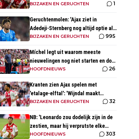
1
BIJZAKEN EN GERUCHTEN
Geruchtenmolen: 'Ajax ziet in
Adedeji-Sternberg nog altijd optie als
995
Godts vertrekt'
BIJZAKEN EN GERUCHTEN
Míchel legt uit waarom meeste
nieuwelingen nog niet starten en doet
26
beroep op Godts
HOOFDNIEUWS
Kranten zien Ajax spelen met
'etalage-elftal': 'Wijndal maakt
32
laatste weken een prima indruk'
BIJZAKEN EN GERUCHTEN
NB: 'Leonardo zou dodelijk zijn in de
zestien, maar hij verprutste elke
303
kans'
HOOFDNIEUWS