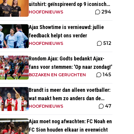
uitshirt: geïnspireerd op 9 iconische
294
momenten uit clubhistorie
HOOFDNIEUWS
Ajax Showtime is vernieuwd: jullie
feedback helpt ons verder
512
HOOFDNIEUWS
Rondom Ajax: Godts bedankt Ajax-
fans voor stemmen: 'Op naar zondag!'
145
BIJZAKEN EN GERUCHTEN
Brandt is meer dan alleen voetballer:
wat maakt hem zo anders dan de
47
'gemiddelde' voetballer?
HOOFDNIEUWS
Ajax moet nog afwachten: FC Noah en
FC Sion houden elkaar in evenwicht