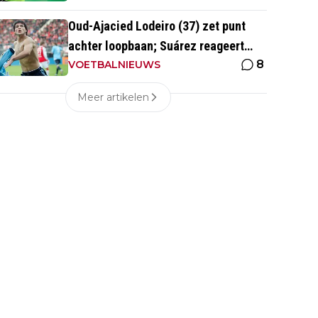
Oud-Ajacied Lodeiro (37) zet punt
achter loopbaan; Suárez reageert
8
emotioneel
VOETBALNIEUWS
Meer artikelen