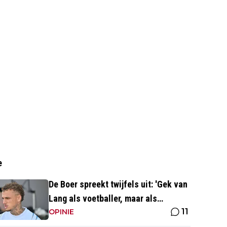
e
De Boer spreekt twijfels uit: 'Gek van
Lang als voetballer, maar als
11
persoonlijkheid niet'
OPINIE