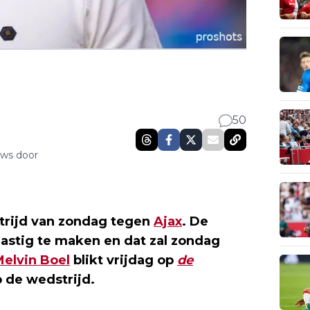
50
uws door
strijd van zondag tegen
Ajax
. De
lastig te maken en dat zal zondag
Melvin Boel
blikt vrijdag op
de
 de wedstrijd.