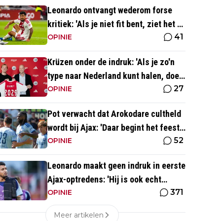
Leonardo ontvangt wederom forse
kritiek: 'Als je niet fit bent, ziet het er
41
best wel slecht uit'
OPINIE
Krüzen onder de indruk: 'Als je zo'n
type naar Nederland kunt halen, doe
27
je iets goed'
OPINIE
Pot verwacht dat Arokodare cultheld
wordt bij Ajax: 'Daar begint het feest
52
eigenlijk al'
OPINIE
Leonardo maakt geen indruk in eerste
Ajax-optredens: 'Hij is ook echt
371
langzaam'
OPINIE
Meer artikelen