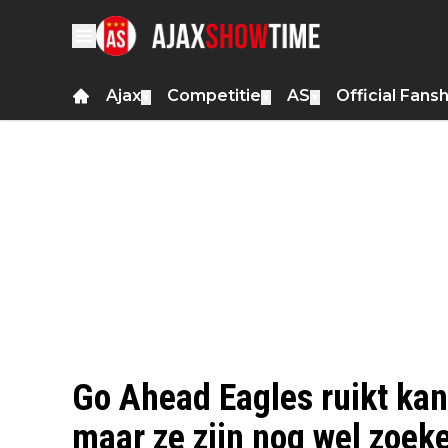
Ajax
Competitie
AS
Official Fans
▼
▼
▼
Go Ahead Eagles ruikt kan
maar ze zijn nog wel zoek