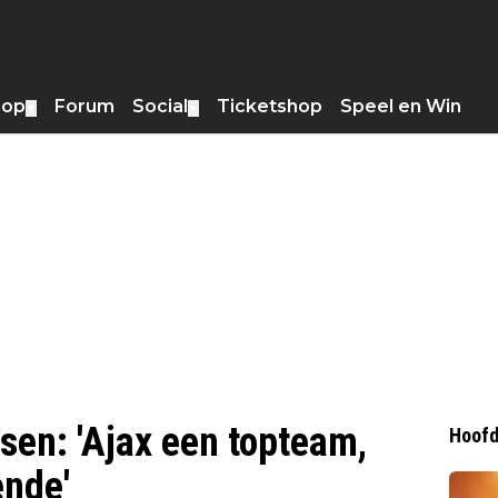
hop
Forum
Social
Ticketshop
Speel en Win
▼
▼
sen: 'Ajax een topteam,
Hoofd
ende'