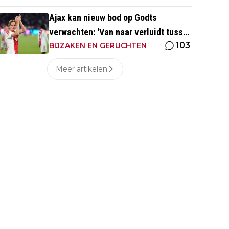
Ajax kan nieuw bod op Godts
verwachten: 'Van naar verluidt tussen
103
de 50 en 55 miljoen euro'
BIJZAKEN EN GERUCHTEN
Meer artikelen