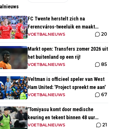
alnieuws
FC Twente herstelt zich na
Ferencváros-tweeluik en maakt
20
gehakt van Slowaakse opponent
VOETBALNIEUWS
Markt open: Transfers zomer 2026 uit
het buitenland op een rij!
85
VOETBALNIEUWS
Veltman is officieel speler van West
Ham United: 'Project spreekt me aan'
67
VOETBALNIEUWS
'Tomiyasu komt door medische
keuring en tekent binnen 48 uur
21
contract bij nieuwe club'
VOETBALNIEUWS