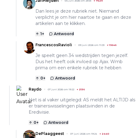
JariHeijden
04 juni 2026 om 23:53
+
7429
Dan lees je deze rubriek niet. Niemand
verplicht je om hier naartoe te gaan en deze
artikelen aan te klikken.
1
+
Antwoord
FrancescosRavioli
09 juni 2026 om 11:03
+
19646
Je speelt geen 34 wedstrijden tegen jezelf.
Dus het heeft ook invloed op Ajax. Wmb
prima om een enkele rubriek te hebben
0
+
Antwoord
Raydo
07 juni 2026 om 19:22
+
2136
Het is al vaker uitgelegd: AS meldt het ALTIJD als
er trainerswisselingen plaatsvinden in de
Eredivisie.
0
+
Antwoord
DePlaaggeest
07 juni 2026 om 19:24
+
2440