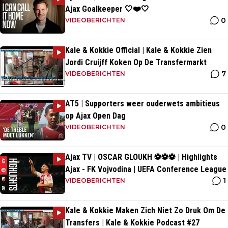
Ajax Goalkeeper 🤍❤️🤍
0
VIDEOBERICHTEN
Kale & Kokkie Official | Kale & Kokkie Zien
Jordi Cruijff Koken Op De Transfermarkt
7
VIDEOBERICHTEN
AT5 | Supporters weer ouderwets ambitieus
op Ajax Open Dag
0
VIDEOBERICHTEN
Ajax TV | OSCAR GLOUKH ⚽️⚽️⚽️ | Highlights
Ajax - FK Vojvodina | UEFA Conference League
1
VIDEOBERICHTEN
Kale & Kokkie Maken Zich Niet Zo Druk Om De
Transfers | Kale & Kokkie Podcast #27