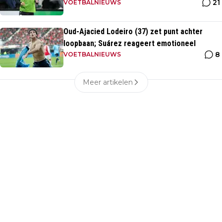
21
VOETBALNIEUWS
Oud-Ajacied Lodeiro (37) zet punt achter
loopbaan; Suárez reageert emotioneel
8
VOETBALNIEUWS
Meer artikelen