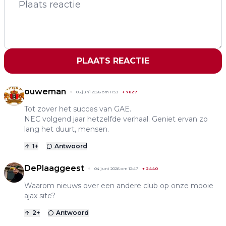
PLAATS REACTIE
ouweman
05 juni 2026 om 11:53
+
7827
Tot zover het succes van GAE.
NEC volgend jaar hetzelfde verhaal. Geniet ervan zo
lang het duurt, mensen.
1
+
Antwoord
DePlaaggeest
04 juni 2026 om 12:47
+
2440
Waarom nieuws over een andere club op onze mooie
ajax site?
2
+
Antwoord