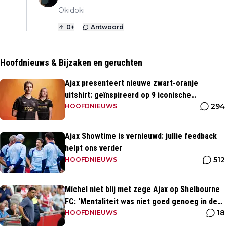
Okidoki
0
+
Antwoord
Hoofdnieuws & Bijzaken en geruchten
Ajax presenteert nieuwe zwart-oranje
uitshirt: geïnspireerd op 9 iconische
294
momenten uit clubhistorie
HOOFDNIEUWS
Ajax Showtime is vernieuwd: jullie feedback
helpt ons verder
512
HOOFDNIEUWS
Míchel niet blij met zege Ajax op Shelbourne
FC: 'Mentaliteit was niet goed genoeg in de
18
slotfase'
HOOFDNIEUWS