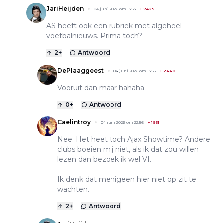
JariHeijden
04 juni 2026 om 13:53
+
7429
AS heeft ook een rubriek met algeheel
voetbalnieuws. Prima toch?
2
+
Antwoord
DePlaaggeest
04 juni 2026 om 13:55
+
2440
Vooruit dan maar hahaha
0
+
Antwoord
Caelintroy
04 juni 2026 om 22:56
+
1961
Nee. Het heet toch Ajax Showtime? Andere
clubs boeien mij niet, als ik dat zou willen
lezen dan bezoek ik wel VI.
Ik denk dat menigeen hier niet op zit te
wachten.
2
+
Antwoord