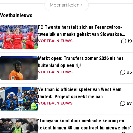
Meer artikelen
Voetbalnieuws
FC Twente herstelt zich na Ferencváros-
tweeluik en maakt gehakt van Slowaakse
19
opponent
VOETBALNIEUWS
Markt open: Transfers zomer 2026 uit het
buitenland op een rij!
85
VOETBALNIEUWS
Veltman is officieel speler van West Ham
United: 'Project spreekt me aan'
67
VOETBALNIEUWS
'Tomiyasu komt door medische keuring en
tekent binnen 48 uur contract bij nieuwe club'