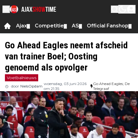
Ajax
Competitie
AS
Official Fanshop
▼
▼
▼
▼
Go Ahead Eagles neemt afscheid
van trainer Boel; Oosting
genoemd als opvolger
Voetbalnieuws
woensdag, 03 juni 2026
Go Ahead Eagles; De
door
NielsOpdam
om 21:35
Telegraaf