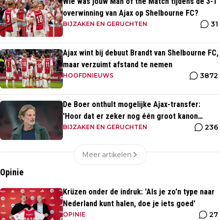
Wie was jouw Man of the Match tijdens de 3-1
overwinning van Ajax op Shelbourne FC?
31
BIJZAKEN EN GERUCHTEN
Ajax wint bij debuut Brandt van Shelbourne FC,
maar verzuimt afstand te nemen
3872
HOOFDNIEUWS
De Boer onthult mogelijke Ajax-transfer:
'Hoor dat er zeker nog één groot kanon
236
aankomt'
BIJZAKEN EN GERUCHTEN
Meer artikelen
Opinie
Krüzen onder de indruk: 'Als je zo'n type naar
Nederland kunt halen, doe je iets goed'
27
OPINIE