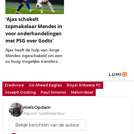
Eredivisie
Go Ahead Eagles
Royal Antwerp FC
Joseph Oosting
Paul Simonis
Melvin Boel
NielsOpdam
Adjunct-hoofdredacteur
Bekijk berichten van de auteur