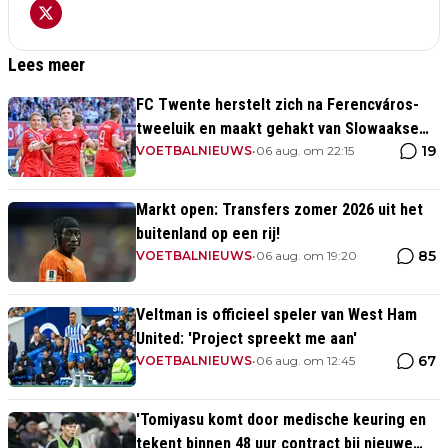
Lees meer
FC Twente herstelt zich na Ferencváros-
tweeluik en maakt gehakt van Slowaakse
19
opponent
VOETBALNIEUWS
•
06 aug. om 22:15
Markt open: Transfers zomer 2026 uit het
buitenland op een rij!
85
VOETBALNIEUWS
•
06 aug. om 19:20
Veltman is officieel speler van West Ham
United: 'Project spreekt me aan'
67
VOETBALNIEUWS
•
06 aug. om 12:45
'Tomiyasu komt door medische keuring en
tekent binnen 48 uur contract bij nieuwe