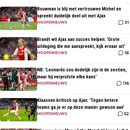
Bouwman is blij met vertrouwen Míchel en
spreekt duidelijk doel uit met Ajax
31
HOOFDNIEUWS
Brandt wil Ajax aan succes helpen: 'Grote
uitdaging die me aanspreekt, kijk ernaar uit'
16
HOOFDNIEUWS
NB: 'Leonardo zou dodelijk zijn in de zestien,
maar hij verprutste elke kans'
116
HOOFDNIEUWS
Klaassen kritisch op Ajax: 'Tegen betere
teams ga je er op deze manier gewoon aan'
52
HOOFDNIEUWS