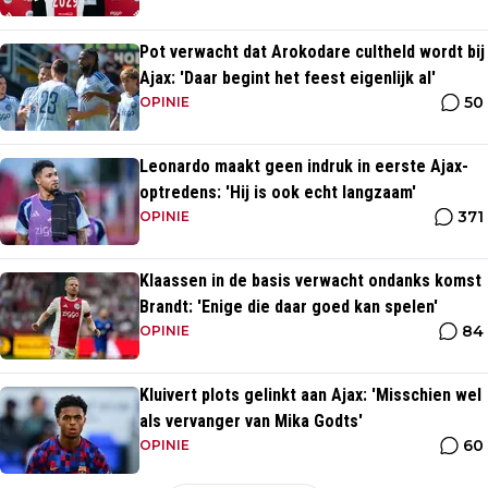
Pot verwacht dat Arokodare cultheld wordt bij
Ajax: 'Daar begint het feest eigenlijk al'
50
OPINIE
Leonardo maakt geen indruk in eerste Ajax-
optredens: 'Hij is ook echt langzaam'
371
OPINIE
Klaassen in de basis verwacht ondanks komst
Brandt: 'Enige die daar goed kan spelen'
84
OPINIE
Kluivert plots gelinkt aan Ajax: 'Misschien wel
als vervanger van Mika Godts'
60
OPINIE