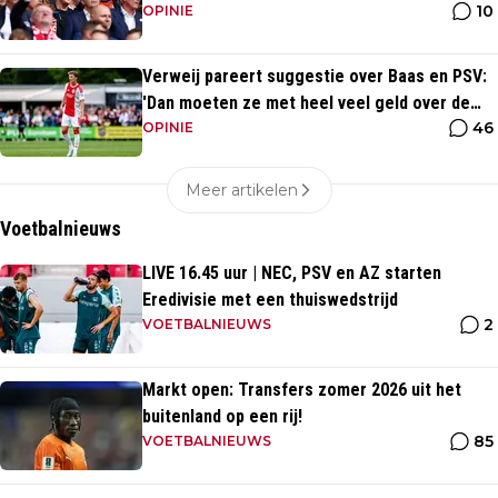
10
energiek'
OPINIE
Verweij pareert suggestie over Baas en PSV:
'Dan moeten ze met heel veel geld over de
46
brug komen'
OPINIE
Meer artikelen
Voetbalnieuws
LIVE 16.45 uur | NEC, PSV en AZ starten
Eredivisie met een thuiswedstrijd
2
VOETBALNIEUWS
Markt open: Transfers zomer 2026 uit het
buitenland op een rij!
85
VOETBALNIEUWS