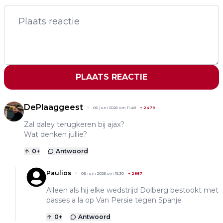
PLAATS REACTIE
DePlaaggeest
06 juni 2026 om 11:48
+
2479
Zal daley terugkeren bij ajax?
Wat denken jullie?
0
+
Antwoord
Paulios
06 juni 2026 om 15:30
+
2887
Alleen als hij elke wedstrijd Dolberg bestookt met
passes a la op Van Persie tegen Spanje
0
+
Antwoord