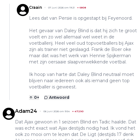
Craain
07 juni 2026 om 19:21
+
6808
Lees dat van Persie is opgestapt bij Feyenoord.
Het gevaar van Daley Blind is dat hij zich te groot
voelt en zo wel allemaal wel weet in de
voetballerij. Heel veel oud topvoetballers bij Ajax
zijn als trainer niet geslaagd. Frank de Boer oke
maar dat was het werk van Hennie Spijkerman
met zijn oersaaie slaapverwekkende voetbal.
Ik hoop van harte dat Daley Blind neutraal moet
blijven naar iedereen ook als iemand geen top
voetballer is geweest.
0
+
Antwoord
Adam24
06 juni 2026 om 9:54
+
47290
Dat Ajax gewoon in 1 seizoen Blind en Tadic haalde. Dat
was echt exact wat Ajax destijds nodig had. Ik vond het
ook zo mooi om te lezen dat De Ligt (destijds 17 denk