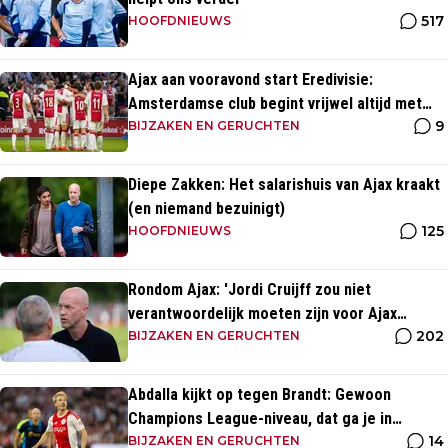
517
HOOFDNIEUWS
Ajax aan vooravond start Eredivisie:
Amsterdamse club begint vrijwel altijd met
9
zege
BIJZAKEN EN GERUCHTEN
Diepe Zakken: Het salarishuis van Ajax kraakt
(en niemand bezuinigt)
125
HOOFDNIEUWS
Rondom Ajax: 'Jordi Cruijff zou niet
verantwoordelijk moeten zijn voor Ajax
202
Vrouwen'
BIJZAKEN EN GERUCHTEN
Abdalla kijkt op tegen Brandt: Gewoon
Champions League-niveau, dat ga je in
14
wedstrijden ook zien'
BIJZAKEN EN GERUCHTEN