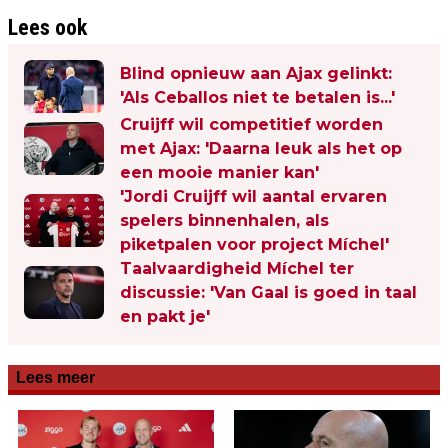
Lees ook
Blind opnieuw aan Ajax gelinkt:
'Als Ceballos niet te betalen is...'
Cruijff wil competitief worden
met Ajax: 'Daarna leuk als het op
een mooie manier kan'
'Jordi Cruijff wil aantal ervaren
spelers binnenhalen, als
piketpalen voor project Míchel'
Taalvaardigheid Míchel ter
discussie: 'Van Gaal is goed in taal
en pakt je'