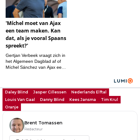
Daley Blind
Jasper Cillessen
Nederlands Elftal
Louis Van Gaal
Danny Blind
Kees Jansma
Tim Krul
Oranje
Brent Tomassen
Redacteur