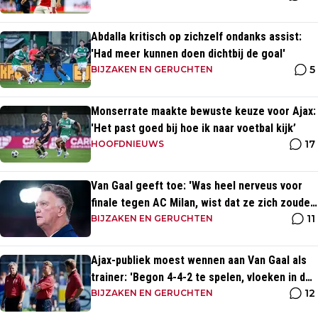
Abdalla kritisch op zichzelf ondanks assist:
'Had meer kunnen doen dichtbij de goal'
5
BIJZAKEN EN GERUCHTEN
Monserrate maakte bewuste keuze voor Ajax:
'Het past goed bij hoe ik naar voetbal kijk’
17
HOOFDNIEUWS
Van Gaal geeft toe: 'Was heel nerveus voor
finale tegen AC Milan, wist dat ze zich zouden
11
aanpassen'
BIJZAKEN EN GERUCHTEN
Ajax-publiek moest wennen aan Van Gaal als
trainer: 'Begon 4-4-2 te spelen, vloeken in de
12
kerk'
BIJZAKEN EN GERUCHTEN