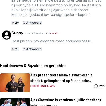
ik) is meegenomen in die beslissing en zelf aangaf dat
hij een type als Blind naast zich nodig had. Fantastisch
duo. Hopelijk wordt er bij Ajax weer in dat soort
koppeltjes gedacht ipv "aardige speler = kopen".
2
+
Antwoord
Sunny
06 juni 2026 om 9:48
+
11249
Destijds een geweldenaar maar inmiddels passé.
2
+
Antwoord
Hoofdnieuws & Bijzaken en geruchten
Ajax presenteert nieuwe zwart-oranje
uitshirt: geïnspireerd op 9 iconische
295
momenten uit clubhistorie
HOOFDNIEUWS
Ajax Showtime is vernieuwd: jullie feedback
helpt ons verder