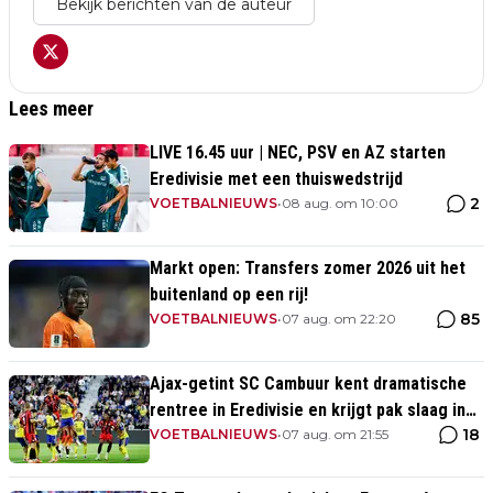
Bekijk berichten van de auteur
Lees meer
LIVE 16.45 uur | NEC, PSV en AZ starten
Eredivisie met een thuiswedstrijd
2
VOETBALNIEUWS
•
08 aug. om 10:00
Markt open: Transfers zomer 2026 uit het
buitenland op een rij!
85
VOETBALNIEUWS
•
07 aug. om 22:20
Ajax-getint SC Cambuur kent dramatische
rentree in Eredivisie en krijgt pak slaag in
18
eigen huis
VOETBALNIEUWS
•
07 aug. om 21:55