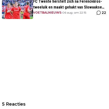
FC Twente herstelt zich na Ferencváros-
tweeluik en maakt gehakt van Slowaakse
22
opponent
VOETBALNIEUWS
•
06 aug. om 22:15
5 Reacties