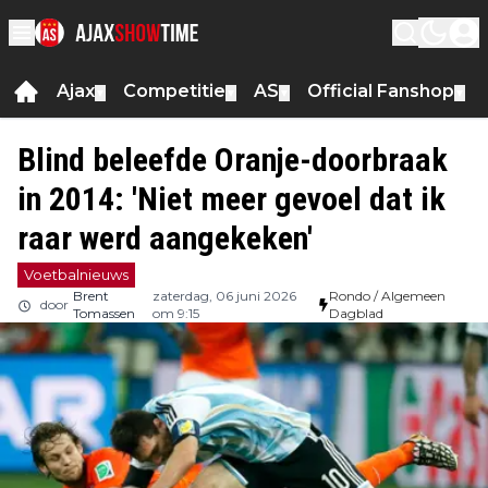
Ajax
Competitie
AS
Official Fanshop
▼
▼
▼
▼
Blind beleefde Oranje-doorbraak
in 2014: 'Niet meer gevoel dat ik
raar werd aangekeken'
Voetbalnieuws
Brent
zaterdag, 06 juni 2026
Rondo / Algemeen
door
Tomassen
om 9:15
Dagblad