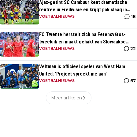
Ajax-getint SC Cambuur kent dramatische
rentree in Eredivisie en krijgt pak slaag in
18
eigen huis
VOETBALNIEUWS
FC Twente herstelt zich na Ferencváros-
tweeluik en maakt gehakt van Slowaakse
22
opponent
VOETBALNIEUWS
Veltman is officieel speler van West Ham
United: 'Project spreekt me aan'
67
VOETBALNIEUWS
Meer artikelen