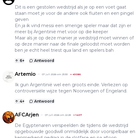
Dit is een gestolen wedstrijd als je op een voet gaat
staan moet je voor de andere ook fluiten en een pingel
geven
En ja ik vind messi een smerige speler maar dat zijn er
meer bij Argentinië met voor op die keeper
Maar als je op deze manier je wedstrijd moet winnen of
op deze manier naar de finale geloodst moet worden
ben je echt heel triest qua land en spelers bah
6
+
Antwoord
Artemio
07 juli 2026 om 23:30
+
43086
Ik gun Argentinië wel een groots einde. Verliezen op
controversiële wijze tegen Noorwegen of Engeland.
4
+
Antwoord
AFCArjen
07 juli 2026 om 22:28
+
1407
De Egyptenaren verspeelden de tijdens de wedstrijd
opgebouwde goodwill onmiddelijk door voorspelbaar en
kenmerkend gedrag in de slotfase en na afloop.