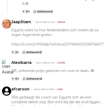
🖕🏽
0
+
Antwoord
JaapStam
08 juli 2026 om 3:44
+
151248
Egypte weet nu hoe Nederlanders zich voelen als ze
tegen Argentinië spelen.
https://x.com/LMDiddy14/status/2074640021248766017
2
+
Antwoord
AlexIbarra
08 juli 2026 om 2:31
+
20725
Pff, verkeerde potje gekozen om over te slaan.. 🙈
0
+
Antwoord
afcaroon
08 juli 2026 om 00:07
+
1697
Wat gedraagt die coach van Egypte zich als een
complete debiel zeg. Ben echt blij dat die eruit liggen.