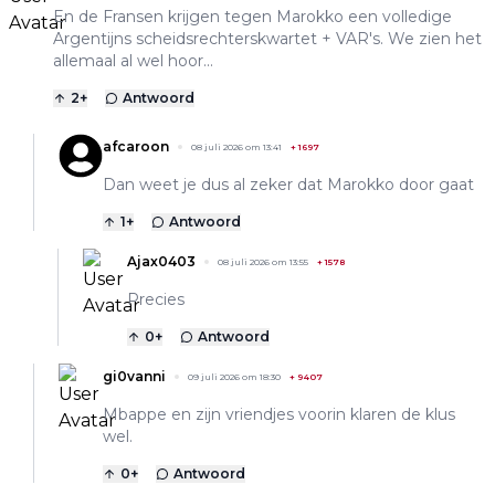
En de Fransen krijgen tegen Marokko een volledige
Argentijns scheidsrechterskwartet + VAR's. We zien het
allemaal al wel hoor...
2
+
Antwoord
afcaroon
08 juli 2026 om 13:41
+
1697
Dan weet je dus al zeker dat Marokko door gaat
1
+
Antwoord
Ajax0403
08 juli 2026 om 13:55
+
1578
Precies
0
+
Antwoord
gi0vanni
09 juli 2026 om 18:30
+
9407
Mbappe en zijn vriendjes voorin klaren de klus
wel.
0
+
Antwoord