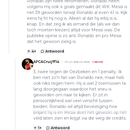
Ronaldo zijn twee fenomenen. Ronaldo heeft
volgens mij ook 4 goals gemaakt dit WK. Messi is
net 39 geworden terwijl Ronaldo al even 41 is. Kijk
eens hij fit hij nog is. Alleen al dat hij erbij is is
knap. En dat zeg ik als iemand die (als we dan
toch moeten kiezen) altijd voor Messi was. De
publieke opinie is zo anti Ronaldo en pro Messi
dat het gewoon zielig is.
4
+
Antwoord
AFCACruijff14
07 juli 2026 om 23:09
+
183208
3, twee tegen de Oezbeken en 1 penalty. Ik
ben niet zo'n fan van Ronaldo nee, maar heb
ook niks tegen hem. Hij is wel 2 toernooien te
lang doorgegaan waardoor het sneu is
geworden om naar te kijken. Er zit in
persoonlijkheid wel veel verschil tussen
beiden. Ronaldo wil altijd bevestiging hoe
briljant hij is en Messi doet het gewoon op het
veld laten zien en krijgt via die weg de credits.
1
+
Antwoord