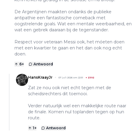
De Argentijnen maakten ondanks de publieke
antipathie een fantastische comeback met
oogstrelende goals. Wat een mentale weerbaarheid, en
wat een gebrek daaraan bij de tegenstander.
Respect voor veteraan Messi ook, het móeten doen
met een kwartier te gaan en het dan ook nog echt
doen.
6
+
Antwoord
HansKraayJr
07 juli 2026 om 22:51
+
2392
Zat ze nou ook niet echt tegen met de
scheidsrechters dit toernooi.
Verder natuurlijk wel een makkelijke route naar
de finale. Komen nul toplanden tegen op hun
route.
1
+
Antwoord