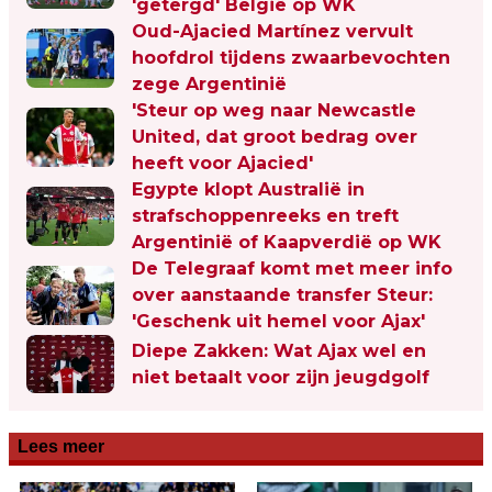
'getergd' België op WK
Oud-Ajacied Martínez vervult
hoofdrol tijdens zwaarbevochten
zege Argentinië
'Steur op weg naar Newcastle
United, dat groot bedrag over
heeft voor Ajacied'
Egypte klopt Australië in
strafschoppenreeks en treft
Argentinië of Kaapverdië op WK
De Telegraaf komt met meer info
over aanstaande transfer Steur:
'Geschenk uit hemel voor Ajax'
Diepe Zakken: Wat Ajax wel en
niet betaalt voor zijn jeugdgolf