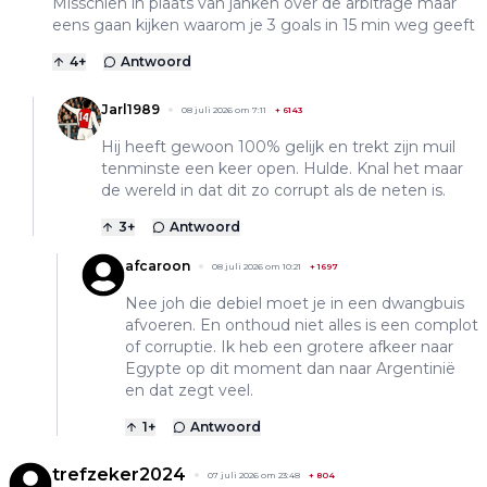
Misschien in plaats van janken over de arbitrage maar
eens gaan kijken waarom je 3 goals in 15 min weg geeft
4
+
Antwoord
Jarl1989
08 juli 2026 om 7:11
+
6143
Hij heeft gewoon 100% gelijk en trekt zijn muil
tenminste een keer open. Hulde. Knal het maar
de wereld in dat dit zo corrupt als de neten is.
3
+
Antwoord
afcaroon
08 juli 2026 om 10:21
+
1697
Nee joh die debiel moet je in een dwangbuis
afvoeren. En onthoud niet alles is een complot
of corruptie. Ik heb een grotere afkeer naar
Egypte op dit moment dan naar Argentinië
en dat zegt veel.
1
+
Antwoord
trefzeker2024
07 juli 2026 om 23:48
+
804