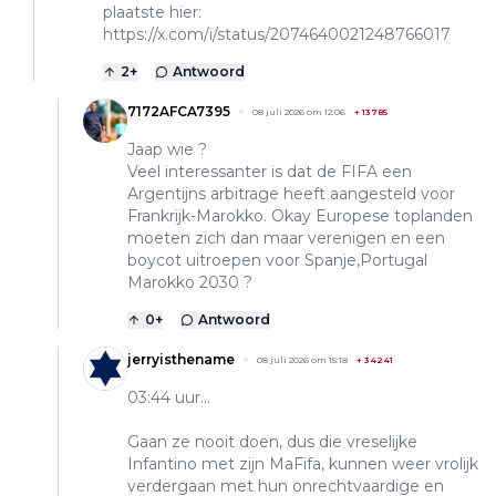
plaatste hier:
https://x.com/i/status/2074640021248766017
2
+
Antwoord
7172AFCA7395
08 juli 2026 om 12:06
+
13785
Jaap wie ?
Veel interessanter is dat de FIFA een
Argentijns arbitrage heeft aangesteld voor
Frankrijk-Marokko. Okay Europese toplanden
moeten zich dan maar verenigen en een
boycot uitroepen voor Spanje,Portugal
Marokko 2030 ?
0
+
Antwoord
jerryisthename
08 juli 2026 om 15:18
+
34241
03:44 uur...
Gaan ze nooit doen, dus die vreselijke
Infantino met zijn MaFifa, kunnen weer vrolijk
verdergaan met hun onrechtvaardige en