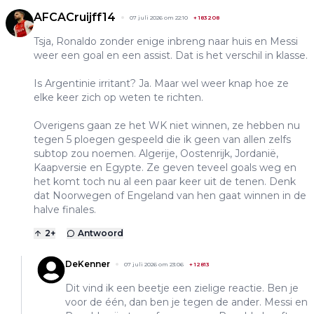
AFCACruijff14
07 juli 2026 om 22:10
+
183208
Tsja, Ronaldo zonder enige inbreng naar huis en Messi
weer een goal en een assist. Dat is het verschil in klasse.
Is Argentinie irritant? Ja. Maar wel weer knap hoe ze
elke keer zich op weten te richten.
Overigens gaan ze het WK niet winnen, ze hebben nu
tegen 5 ploegen gespeeld die ik geen van allen zelfs
subtop zou noemen. Algerije, Oostenrijk, Jordanië,
Kaapversie en Egypte. Ze geven teveel goals weg en
het komt toch nu al een paar keer uit de tenen. Denk
dat Noorwegen of Engeland van hen gaat winnen in de
halve finales.
2
+
Antwoord
DeKenner
07 juli 2026 om 23:06
+
12813
Dit vind ik een beetje een zielige reactie. Ben je
voor de één, dan ben je tegen de ander. Messi en