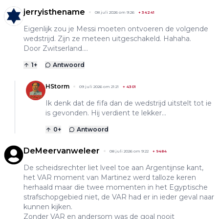
jerryisthename
08 juli 2026 om 9:26
+
34241
Eigenlijk zou je Messi moeten ontvoeren de volgende
wedstrijd. Zijn ze meteen uitgeschakeld. Hahaha.
Door Zwitserland....
1
+
Antwoord
HStorm
09 juli 2026 om 21:21
+
4301
Ik denk dat de fifa dan de wedstrijd uitstelt tot ie
is gevonden. Hij verdient te lekker...
0
+
Antwoord
DeMeervanweleer
08 juli 2026 om 9:22
+
9484
De scheidsrechter liet lveel toe aan Argentijnse kant,
het VAR moment van Martinez werd talloze keren
herhaald maar die twee momenten in het Egyptische
strafschopgebied niet, de VAR had er in ieder geval naar
kunnen kijken.
Zonder VAR en andersom was de goal nooit