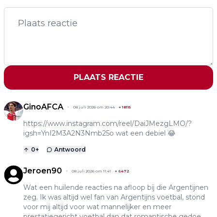
PLAATS REACTIE
GinoAFCA
08 juli 2026 om 20:44
+
18115
https://www.instagram.com/reel/DaiJMezgLMO/?
igsh=YnI2M3A2N3Nmb25o
wat een debiel 😂
0
+
Antwoord
Jeroen90
08 juli 2026 om 11:41
+
6472
Wat een huilende reacties na afloop bij die Argentijnen
zeg. Ik was altijd wel fan van Argentijns voetbal, stond
voor mij altijd voor wat mannelijker en meer
prestatiegericht voetbal dan dat romantische gedoe