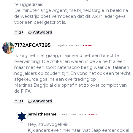
teruggedraaid.
De minutenlange Argentijnse blijheidsorgie in beeld na
de wedstrijd doet vermoeden dat dit wk in ieder geval
voor een deel gescript is.
2
+
Antwoord
7172AFCA7395
08 juli 2026 om 8:41
+
13785
Ik zeg het niet graag, maar vond het een terechte
overwinning. Die Afrikanen waren in de 2e helft alleen
maar met een soort catenaccio bezig waar de Italianen
nog jaloers op zouden zijn. En vond het ook een terecht
afgekeurde goal na een overtreding op
Martinez.Begrijp al die ophef niet zo over complot van
de FIFA.
3
+
Antwoord
jerryisthename
08 juli 2026 om 9:18
+
34241
Hey, struisvogel! 😂
Kijk anders even hier naar, wat Jaap eerder ook al