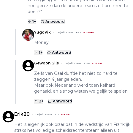
nodigen ze dan de andere teams uit om mee te
doen?"
1
+
Antwoord
YugoVik
08 juli 2026 om 8:49
+
44989
Money
1
+
Antwoord
Gewoon Gijs
08 juli 2026 om 10:58
+
23495
Zelfs van Gaal durfde het niet zo hard te
zeggen 4 jaar geleden.
Maar ook Nederland werd toen keihard
genaaid, en alsnog wisten we gelijk te spelen.
2
+
Antwoord
Erik20
08 juli 2026 om 5:12
+
9045
Het is eigenlijk ook bizar dat in de wedstrijd van Frankrijk
straks het volledige scheidsrechtersteam alleen uit