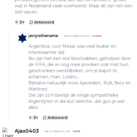
wat in Nederland vaak overheerst. Maar dit zijn net een
stel wijven.
0
+
Antwoord
jerryisthename
08 juli 2026 om 15:12
+
34241
Argentina, voor Messi, was veel leuker en
interessanter idd
Nu zijn het een stel klootzakken, geholpen door
de FIFA, die er nog mee pronken ook met hun
geschonken wereldbeker...om je kapot te
schamen, man. Losers...
Behalve natuurlijk onze Ajacieden,: Rulli, Nico en
Martinez.
Die zijn zo'n beetje de enige sympathieke
Argentijnen in die kut selectie...die gun je wel
alles.
3
+
Antwoord
Ajax0403
08 juli 2026 om 11:23
+
1578