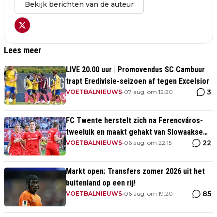
Bekijk berichten van de auteur
Lees meer
LIVE 20.00 uur | Promovendus SC Cambuur
trapt Eredivisie-seizoen af tegen Excelsior
3
VOETBALNIEUWS
•
07 aug. om 12:20
FC Twente herstelt zich na Ferencváros-
tweeluik en maakt gehakt van Slowaakse
22
opponent
VOETBALNIEUWS
•
06 aug. om 22:15
Markt open: Transfers zomer 2026 uit het
buitenland op een rij!
85
VOETBALNIEUWS
•
06 aug. om 19:20