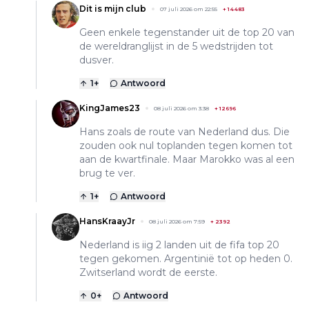
Dit is mijn club
07 juli 2026 om 22:55
+
14483
Geen enkele tegenstander uit de top 20 van
de wereldranglijst in de 5 wedstrijden tot
dusver.
1
+
Antwoord
KingJames23
08 juli 2026 om 3:38
+
12696
Hans zoals de route van Nederland dus. Die
zouden ook nul toplanden tegen komen tot
aan de kwartfinale. Maar Marokko was al een
brug te ver.
1
+
Antwoord
HansKraayJr
08 juli 2026 om 7:59
+
2392
Nederland is iig 2 landen uit de fifa top 20
tegen gekomen. Argentinië tot op heden 0.
Zwitserland wordt de eerste.
0
+
Antwoord