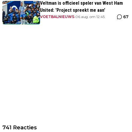
Veltman is officieel speler van West Ham
United: 'Project spreekt me aan'
67
VOETBALNIEUWS
•
06 aug. om 12:45
741 Reacties