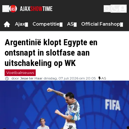
Ajax
Competitie
AS
Official Fanshop
▼
▼
▼
▼
Argentinië klopt Egypte en
ontsnapt in slotfase aan
uitschakeling op WK
Voetbalnieuws
door
Jesse ter Haar
dinsdag, 07 juli 2026 om 20:05
AS