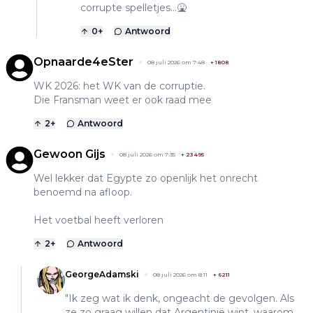
corrupte spelletjes...🤮
0
+
Antwoord
Opnaarde4eSter
08 juli 2026 om 7:48
+
1808
WK 2026: het WK van de corruptie.
Die Fransman weet er ook raad mee
2
+
Antwoord
Gewoon Gijs
08 juli 2026 om 7:35
+
23495
Wel lekker dat Egypte zo openlijk het onrecht
benoemd na afloop.
Het voetbal heeft verloren
2
+
Antwoord
GeorgeAdamski
08 juli 2026 om 8:11
+
6211
"Ik zeg wat ik denk, ongeacht de gevolgen. Als
ze zo graag willen dat Argentinië wint, waarom