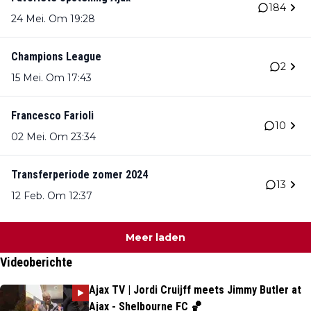
184
24 Mei. Om 19:28
Champions League
2
15 Mei. Om 17:43
Francesco Farioli
10
02 Mei. Om 23:34
Transferperiode zomer 2024
13
12 Feb. Om 12:37
Meer laden
Videoberichte
Ajax TV | Jordi Cruijff meets Jimmy Butler at
Ajax - Shelbourne FC 🏀