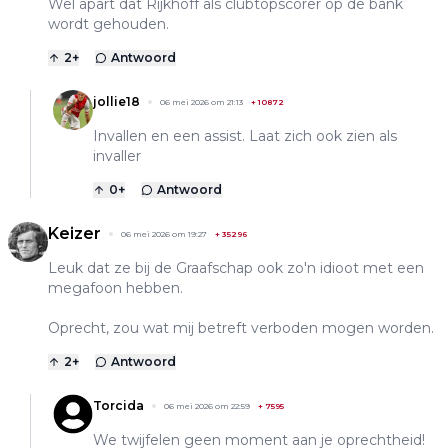
Wel apart dat Rijkhoff als clubtopscorer op de bank
wordt gehouden.
2
+
Antwoord
jollie18
06 mei 2026 om 21:13
+
10872
Invallen en een assist. Laat zich ook zien als
invaller
0
+
Antwoord
Keizer
06 mei 2026 om 19:27
+
35296
Leuk dat ze bij de Graafschap ook zo'n idioot met een
megafoon hebben.
Oprecht, zou wat mij betreft verboden mogen worden.
2
+
Antwoord
Torcida
06 mei 2026 om 22:59
+
7595
We twijfelen geen moment aan je oprechtheid!