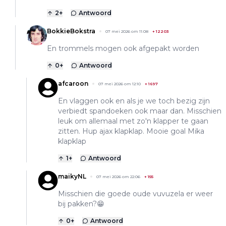
2
+
Antwoord
BokkieBokstra
07 mei 2026 om 11:08
+
12203
En trommels mogen ook afgepakt worden
0
+
Antwoord
afcaroon
07 mei 2026 om 12:10
+
1697
En vlaggen ook en als je we toch bezig zijn
verbiedt spandoeken ook maar dan. Misschien
leuk om allemaal met zo'n klapper te gaan
zitten. Hup ajax klapklap. Mooie goal Mika
klapklap
1
+
Antwoord
maikyNL
07 mei 2026 om 22:06
+
155
Misschien die goede oude vuvuzela er weer
bij pakken?😁
0
+
Antwoord