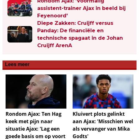
Rondom Ajax: 'Voormalig
assistent-trainer Ajax in beeld bij
Feyenoord'
Diepe Zakken: Cruijff versus
Panday: De financiële en
technische spagaat in de Johan
Cruijff ArenA