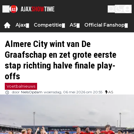
Ajax
Competitie
AS
Official Fanshop
▼
▼
▼
▼
Almere City wint van De
Graafschap en zet grote eerste
stap richting halve finale play-
offs
Voetbalnieuws
door
NielsOpdam
woensdag, 06 mei 2026 om 20:55
AS