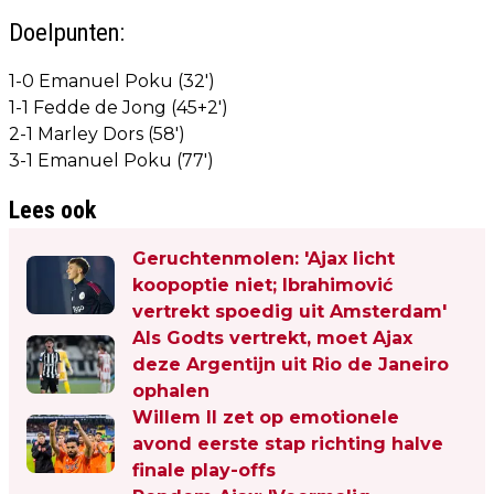
Doelpunten:
1-0 Emanuel Poku (32')
1-1 Fedde de Jong (45+2')
2-1 Marley Dors (58')
3-1 Emanuel Poku (77')
Lees ook
Geruchtenmolen: 'Ajax licht
koopoptie niet; Ibrahimović
vertrekt spoedig uit Amsterdam'
Als Godts vertrekt, moet Ajax
deze Argentijn uit Rio de Janeiro
ophalen
Willem II zet op emotionele
avond eerste stap richting halve
finale play-offs