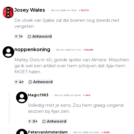
Josey Wales
06 mei 2026 om 19:01
+
13272
De vloek van Sjakie zal die boeren nog steeds niet
vergeten.
1
+
Antwoord
noppenkoning
06 mei 2026 om 11:12
+
50405
Marley Dors nr 40, goede speler van Almere. Misschien
ga ik wel een artikel over hem schrijven dat Ajax hem
MOET halen.
4
+
Antwoord
Magic1963
06 mei 2026 om 20:40
+
949
Volledig met je eens. Zou hem graag volgend
seizoen bij Ajax zien.
0
+
Antwoord
PetervanAmsterdam
06 mei 2026 om 21:53
+
2389