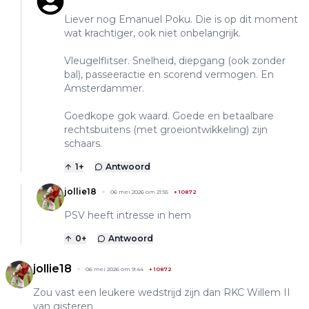
Liever nog Emanuel Poku. Die is op dit moment
wat krachtiger, ook niet onbelangrijk.
Vleugelflitser. Snelheid, diepgang (ook zonder
bal), passeeractie en scorend vermogen. En
Amsterdammer.
Goedkope gok waard. Goede en betaalbare
rechtsbuitens (met groeiontwikkeling) zijn
schaars.
1
+
Antwoord
jollie18
06 mei 2026 om 21:55
+
10872
PSV heeft intresse in hem
0
+
Antwoord
jollie18
06 mei 2026 om 9:44
+
10872
Zou vast een leukere wedstrijd zijn dan RKC Willem II
van gisteren