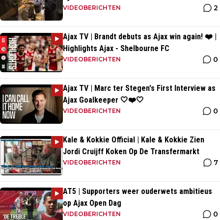
2
VIDEOBERICHTEN
Ajax TV | Brandt debuts as Ajax win again! ❤️ |
Highlights Ajax - Shelbourne FC
0
VIDEOBERICHTEN
Ajax TV | Marc ter Stegen's First Interview as
Ajax Goalkeeper 🤍❤️🤍
0
VIDEOBERICHTEN
Kale & Kokkie Official | Kale & Kokkie Zien
Jordi Cruijff Koken Op De Transfermarkt
7
VIDEOBERICHTEN
AT5 | Supporters weer ouderwets ambitieus
op Ajax Open Dag
0
VIDEOBERICHTEN