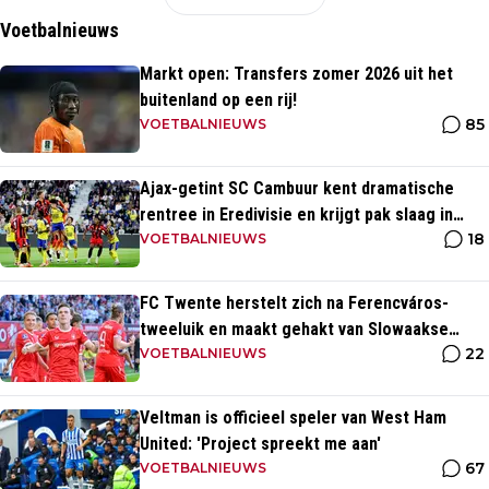
Voetbalnieuws
Markt open: Transfers zomer 2026 uit het
buitenland op een rij!
85
VOETBALNIEUWS
Ajax-getint SC Cambuur kent dramatische
rentree in Eredivisie en krijgt pak slaag in
18
eigen huis
VOETBALNIEUWS
FC Twente herstelt zich na Ferencváros-
tweeluik en maakt gehakt van Slowaakse
22
opponent
VOETBALNIEUWS
Veltman is officieel speler van West Ham
United: 'Project spreekt me aan'
67
VOETBALNIEUWS