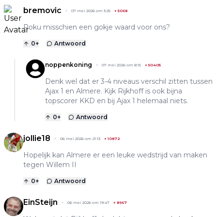
bremovic
07 mei 2026 om 3:25
+
5068
Poku misschien een gokje waard voor ons?
0
+
Antwoord
noppenkoning
07 mei 2026 om 8:15
+
50405
Denk wel dat er 3-4 niveaus verschil zitten tussen
Ajax 1 en Almere. Kijk Rijkhoff is ook bijna
topscorer KKD en bij Ajax 1 helemaal niets.
0
+
Antwoord
jollie18
06 mei 2026 om 21:13
+
10872
Hopelijk kan Almere er een leuke wedstrijd van maken
tegen Willem II
0
+
Antwoord
EinSteijn
06 mei 2026 om 19:47
+
8967