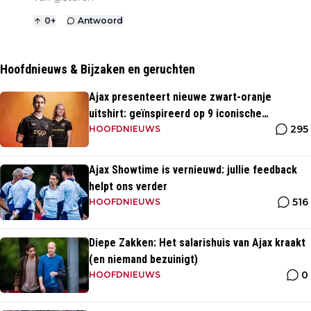
0
+
Antwoord
Hoofdnieuws & Bijzaken en geruchten
Ajax presenteert nieuwe zwart-oranje
uitshirt: geïnspireerd op 9 iconische
295
momenten uit clubhistorie
HOOFDNIEUWS
Ajax Showtime is vernieuwd: jullie feedback
helpt ons verder
516
HOOFDNIEUWS
Diepe Zakken: Het salarishuis van Ajax kraakt
(en niemand bezuinigt)
0
HOOFDNIEUWS