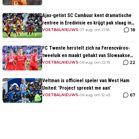
Ajax-getint SC Cambuur kent dramatische
rentree in Eredivisie en krijgt pak slaag in
18
eigen huis
VOETBALNIEUWS
•
07 aug. om 21:55
FC Twente herstelt zich na Ferencváros-
tweeluik en maakt gehakt van Slowaakse
22
opponent
VOETBALNIEUWS
•
06 aug. om 22:15
Veltman is officieel speler van West Ham
United: 'Project spreekt me aan'
67
VOETBALNIEUWS
•
06 aug. om 12:45