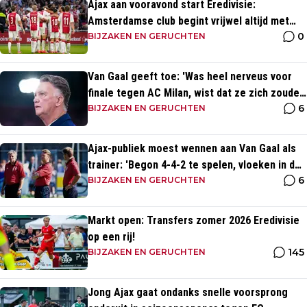
Ajax aan vooravond start Eredivisie:
Amsterdamse club begint vrijwel altijd met
0
zege
BIJZAKEN EN GERUCHTEN
Van Gaal geeft toe: 'Was heel nerveus voor
finale tegen AC Milan, wist dat ze zich zouden
6
aanpassen'
BIJZAKEN EN GERUCHTEN
Ajax-publiek moest wennen aan Van Gaal als
trainer: 'Begon 4-4-2 te spelen, vloeken in de
6
kerk'
BIJZAKEN EN GERUCHTEN
Markt open: Transfers zomer 2026 Eredivisie
op een rij!
145
BIJZAKEN EN GERUCHTEN
Jong Ajax gaat ondanks snelle voorsprong