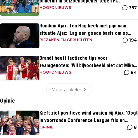
onderuit in seizoensopener tegen FC
357
Dordrecht
HOOFDNIEUWS
Rondom Ajax: Ten Hag keek met pijn naar
situatie Ajax: 'Lag een goede basis om op
194
voort te borduren'
BIJZAKEN EN GERUCHTEN
Brandt heeft tactische tips voor
teamgenoten: 'Wil bijvoorbeeld niet dat Mika
84
te veel naar binnen komt'
HOOFDNIEUWS
Meer artikelen
Opinie
Kieft ziet positieve wind waaien bij Ajax: 'Oogt
in voorronde Conference League fris en
8
energiek'
OPINIE