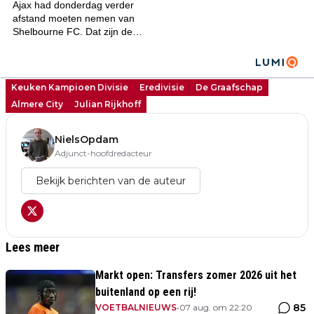
Keuken Kampioen Divisie
Eredivisie
De Graafschap
Almere City
Julian Rijkhoff
NielsOpdam
Adjunct-hoofdredacteur
Bekijk berichten van de auteur
Lees meer
Markt open: Transfers zomer 2026 uit het
buitenland op een rij!
85
VOETBALNIEUWS
•
07 aug. om 22:20