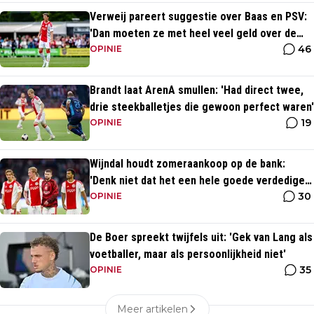
Verweij pareert suggestie over Baas en PSV:
'Dan moeten ze met heel veel geld over de
46
brug komen'
OPINIE
Brandt laat ArenA smullen: 'Had direct twee,
drie steekballetjes die gewoon perfect waren'
19
OPINIE
Wijndal houdt zomeraankoop op de bank:
'Denk niet dat het een hele goede verdediger
30
is'
OPINIE
De Boer spreekt twijfels uit: 'Gek van Lang als
voetballer, maar als persoonlijkheid niet'
35
OPINIE
Meer artikelen