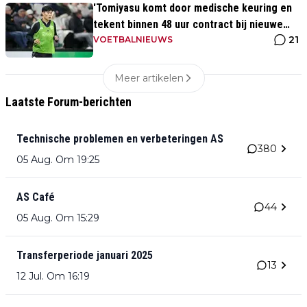
'Tomiyasu komt door medische keuring en
tekent binnen 48 uur contract bij nieuwe
21
club'
VOETBALNIEUWS
Meer artikelen
Laatste Forum-berichten
Technische problemen en verbeteringen AS
380
05 Aug. Om 19:25
AS Café
44
05 Aug. Om 15:29
Transferperiode januari 2025
13
12 Jul. Om 16:19