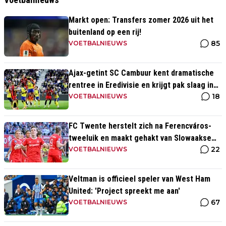
Markt open: Transfers zomer 2026 uit het
buitenland op een rij!
85
VOETBALNIEUWS
Ajax-getint SC Cambuur kent dramatische
rentree in Eredivisie en krijgt pak slaag in
18
eigen huis
VOETBALNIEUWS
FC Twente herstelt zich na Ferencváros-
tweeluik en maakt gehakt van Slowaakse
22
opponent
VOETBALNIEUWS
Veltman is officieel speler van West Ham
United: 'Project spreekt me aan'
67
VOETBALNIEUWS