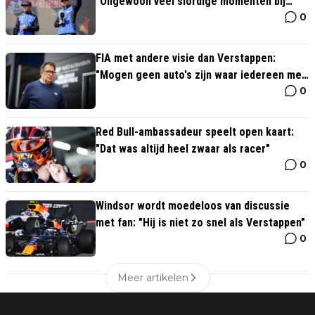
"Ongewoon veel slordige momenten bij
0
Verstappen"
FIA met andere visie dan Verstappen:
"Mogen geen auto's zijn waar iedereen mee
0
kan rijden"
Red Bull-ambassadeur speelt open kaart:
"Dat was altijd heel zwaar als racer"
0
Windsor wordt moedeloos van discussie
met fan: "Hij is niet zo snel als Verstappen"
0
Meer artikelen