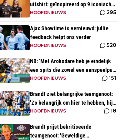
uitshirt: geïnspireerd op 9 iconische
295
momenten uit clubhistorie
HOOFDNIEUWS
Ajax Showtime is vernieuwd: jullie
feedback helpt ons verder
520
HOOFDNIEUWS
NB: 'Met Arokodare heb je eindelijk
een spits die zowel een aanspeelpunt
151
is als diepte heeft'
HOOFDNIEUWS
Brandt ziet belangrijke teamgenoot:
'Zo belangrijk om hier te hebben, hij
18
heeft je rug'
HOOFDNIEUWS
Brandt prijst bekritiseerde
teamgenoot: 'Geweldige