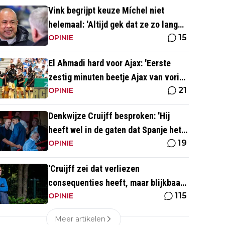
Vink begrijpt keuze Míchel niet
helemaal: 'Altijd gek dat ze zo lang
15
wachten'
OPINIE
El Ahmadi hard voor Ajax: 'Eerste
zestig minuten beetje Ajax van vorig
21
seizoen'
OPINIE
Denkwijze Cruijff besproken: 'Hij
heeft wel in de gaten dat Spanje het
19
hoogste is in het voetbal'
OPINIE
'Cruijff zei dat verliezen
consequenties heeft, maar blijkbaar
115
niet voor de trainer van Ajax 1'
OPINIE
Meer artikelen