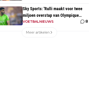
Sky Sports: 'Rulli maakt voor twee
miljoen overstap van Olympique
8
Marseille naar Manchester City'
VOETBALNIEUWS
Meer artikelen