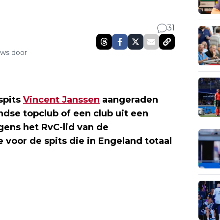
31
uws door
spits
Vincent Janssen
aangeraden
dse topclub of een club uit een
gens het RvC-lid van de
 voor de spits die in Engeland totaal