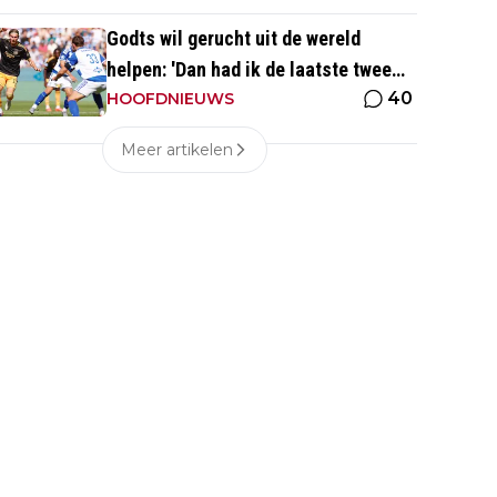
Godts wil gerucht uit de wereld
helpen: 'Dan had ik de laatste twee
40
wedstrijden ook niet gespeeld'
HOOFDNIEUWS
Meer artikelen