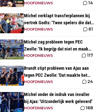
14
diepteloopacties en timing'
HOOFDNIEUWS
Míchel verklapt transferplannen bij
vertrek Godts: 'Twee spelers die dat
61
hebben'
HOOFDNIEUWS
Míchel zag probleem tegen PEC
Zwolle: 'Ik begrijp dat niet en maak
117
mij daar zorgen om'
HOOFDNIEUWS
Brandt stipt probleem van Ajax aan
tegen PEC Zwolle: 'Dat maakte het
24
voor ons lastiger'
HOOFDNIEUWS
Míchel onder de indruk van invaller
bij Ajax: 'Uitzonderlijk werk geleverd'
168
HOOFDNIEUWS