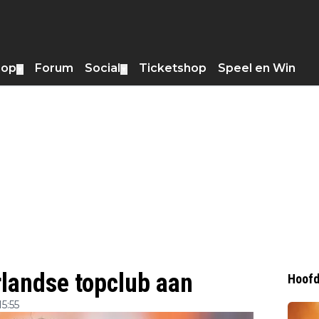
hop
Forum
Social
Ticketshop
Speel en Win
▼
▼
rlandse topclub aan
Hoofd
5:55