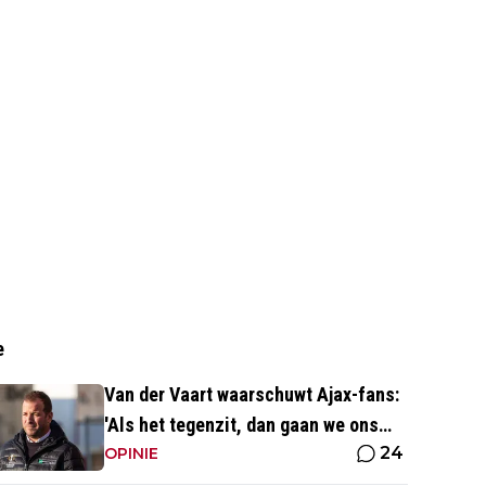
e
Van der Vaart waarschuwt Ajax-fans:
'Als het tegenzit, dan gaan we ons
24
aan hem ergeren'
OPINIE