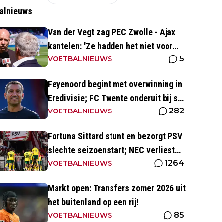
alnieuws
Van der Vegt zag PEC Zwolle - Ajax
kantelen: 'Ze hadden het niet voor
5
elkaar en wij wel'
VOETBALNIEUWS
Feyenoord begint met overwinning in
Eredivisie; FC Twente onderuit bij sc
282
Heerenveen
VOETBALNIEUWS
Fortuna Sittard stunt en bezorgt PSV
slechte seizoenstart; NEC verliest
1264
ondanks assist Tadic
VOETBALNIEUWS
Markt open: Transfers zomer 2026 uit
het buitenland op een rij!
85
VOETBALNIEUWS