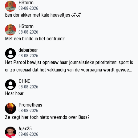
HStorm
08-08-2026
Een dor akker met kale heuveltjes 🤣🤣
HStorm
08-08-2026
Met een blinde in het centrum?
debarbaar
08-08-2026
Het Parool bewijst opnieuw haar journalistieke prioriteiten: sport is
er zo cruciaal dat het vakkundig van de voorpagina wordt geweer
d. Dat er vervolgens drie (aspirant-)journalisten nodig zijn voor één
DHNC
artikel, getuigt van een indrukwekkende bezetting. Het is alleen ja
08-08-2026
mmer dat niemand de moeite heeft genomen om een financiële e
Hear hear
xpert mee te laten kijken.Als een profvoetballer in diezelfde krant
Prometheus
een diepgravende analyse over cultuur of psychologie zou publice
08-08-2026
ren, zou de intellectuele wereld te klein zijn. Maar wanneer het trio
Ze zegt hier toch niets vreemds over Baas?
Jop van Kempen, Daan Sutorius en Bas Soetenhorst collectief stru
Ajax25
ikelt over een simpele bedrijfsbalans, kijkt niemand op. Met twee
08-08-2026
(pogingen tot) rechtenstudies en een achtergrond in de psycholog