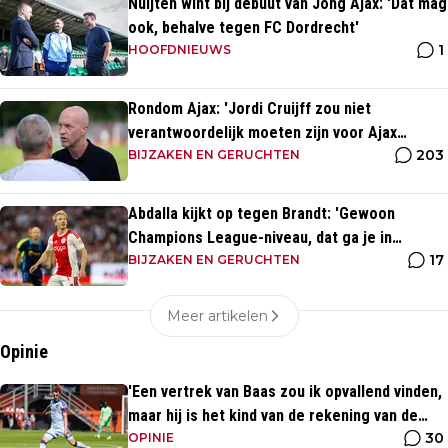
Nuijten wint bij debuut van Jong Ajax: 'Dat mag
ook, behalve tegen FC Dordrecht'
1
HOOFDNIEUWS
Rondom Ajax: 'Jordi Cruijff zou niet
verantwoordelijk moeten zijn voor Ajax
203
Vrouwen'
BIJZAKEN EN GERUCHTEN
Abdalla kijkt op tegen Brandt: 'Gewoon
Champions League-niveau, dat ga je in
17
wedstrijden ook zien'
BIJZAKEN EN GERUCHTEN
Meer artikelen
Opinie
'Een vertrek van Baas zou ik opvallend vinden,
maar hij is het kind van de rekening van de
30
komst van Blind'
OPINIE