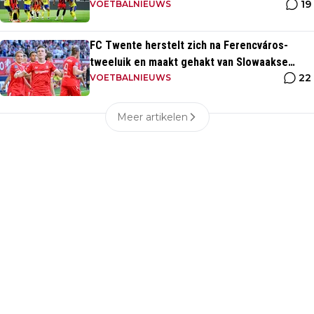
19
eigen huis
VOETBALNIEUWS
FC Twente herstelt zich na Ferencváros-
tweeluik en maakt gehakt van Slowaakse
22
opponent
VOETBALNIEUWS
Meer artikelen