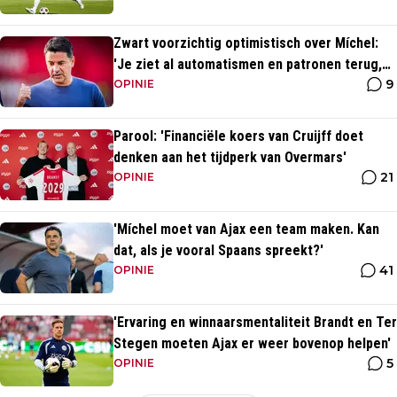
Zwart voorzichtig optimistisch over Míchel:
'Je ziet al automatismen en patronen terug,
9
maar...'
OPINIE
Parool: 'Financiële koers van Cruijff doet
denken aan het tijdperk van Overmars'
21
OPINIE
'Míchel moet van Ajax een team maken. Kan
dat, als je vooral Spaans spreekt?'
41
OPINIE
'Ervaring en winnaarsmentaliteit Brandt en Ter
Stegen moeten Ajax er weer bovenop helpen'
5
OPINIE