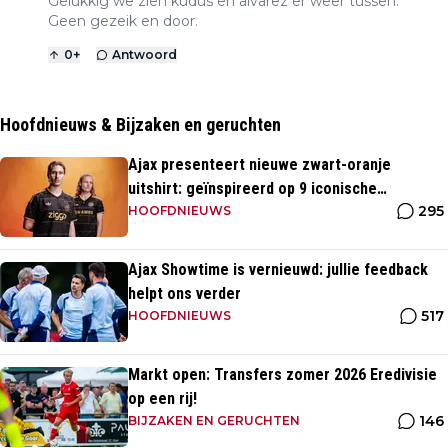
Gelukkig we zien kudus en alvarez er weer tussen.
Geen gezeik en door.
0
+
Antwoord
Hoofdnieuws & Bijzaken en geruchten
Ajax presenteert nieuwe zwart-oranje
uitshirt: geïnspireerd op 9 iconische
295
momenten uit clubhistorie
HOOFDNIEUWS
Ajax Showtime is vernieuwd: jullie feedback
helpt ons verder
517
HOOFDNIEUWS
Markt open: Transfers zomer 2026 Eredivisie
op een rij!
146
BIJZAKEN EN GERUCHTEN