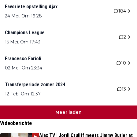
Favoriete opstelling Ajax
184
24 Mei. Om 19:28
Champions League
2
15 Mei. Om 17:43
Francesco Farioli
10
02 Mei. Om 23:34
Transferperiode zomer 2024
13
12 Feb. Om 12:37
Meer laden
Videoberichte
Ajax TV | Jordi Cruijff meets Jimmy Butler at