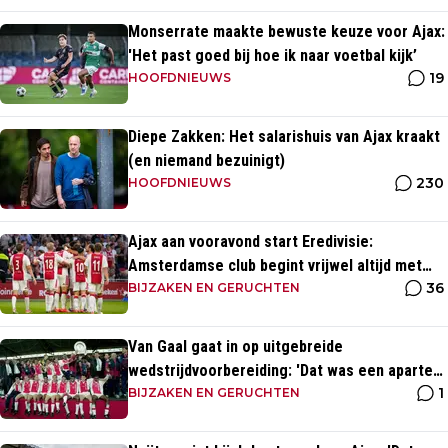
Monserrate maakte bewuste keuze voor Ajax:
'Het past goed bij hoe ik naar voetbal kijk’
19
HOOFDNIEUWS
Diepe Zakken: Het salarishuis van Ajax kraakt
(en niemand bezuinigt)
230
HOOFDNIEUWS
Ajax aan vooravond start Eredivisie:
Amsterdamse club begint vrijwel altijd met
36
zege
BIJZAKEN EN GERUCHTEN
Van Gaal gaat in op uitgebreide
wedstrijdvoorbereiding: 'Dat was een aparte
1
discipline, een ritme'
BIJZAKEN EN GERUCHTEN