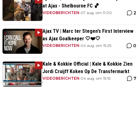
at Ajax - Shelbourne FC 🏀
2
VIDEOBERICHTEN
•
07 aug. om 11:00
Ajax TV | Marc ter Stegen's First Interview
as Ajax Goalkeeper 🤍❤️🤍
0
VIDEOBERICHTEN
•
04 aug. om 15:25
Kale & Kokkie Official | Kale & Kokkie Zien
Jordi Cruijff Koken Op De Transfermarkt
7
VIDEOBERICHTEN
•
04 aug. om 15:15