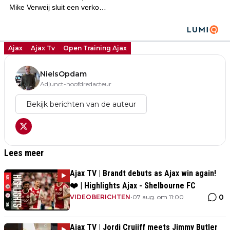
Ajax
Ajax Tv
Open Training Ajax
NielsOpdam
Adjunct-hoofdredacteur
Bekijk berichten van de auteur
Lees meer
Ajax TV | Brandt debuts as Ajax win again!
❤️ | Highlights Ajax - Shelbourne FC
0
VIDEOBERICHTEN
•
07 aug. om 11:00
Ajax TV | Jordi Cruijff meets Jimmy Butler