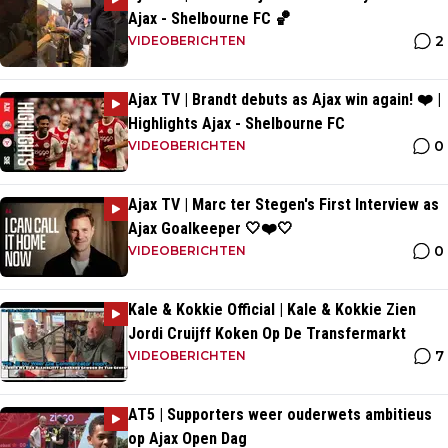
Ajax - Shelbourne FC 🏀
2
VIDEOBERICHTEN
Ajax TV | Brandt debuts as Ajax win again! ❤️ |
Highlights Ajax - Shelbourne FC
0
VIDEOBERICHTEN
Ajax TV | Marc ter Stegen's First Interview as
Ajax Goalkeeper 🤍❤️🤍
0
VIDEOBERICHTEN
Kale & Kokkie Official | Kale & Kokkie Zien
Jordi Cruijff Koken Op De Transfermarkt
7
VIDEOBERICHTEN
AT5 | Supporters weer ouderwets ambitieus
op Ajax Open Dag