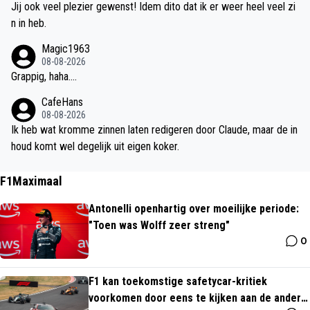
Jij ook veel plezier gewenst! Idem dito dat ik er weer heel veel zi
ie is de financieel-economische expertise op de redactie immers
n in heb.
compleet.Het resultaat is helaas exemplarisch voor de hedendaag
se pers: een vermakelijke slag in de lucht. Wellicht is een spoedcu
Magic1963
rsus of een interview met CFO Shashi Baboeram Panday een optie
08-08-2026
Grappig, haha....
om de basiskennis wat op te vijzelen. Maar ach, zolang de toon ric
hting het stadhuis van Halsema welwillend blijft, is diepgaande vak
CafeHans
kennis blijkbaar een optionele luxe.
08-08-2026
Ik heb wat kromme zinnen laten redigeren door Claude, maar de in
houd komt wel degelijk uit eigen koker.
F1Maximaal
Antonelli openhartig over moeilijke periode:
"Toen was Wolff zeer streng"
0
F1 kan toekomstige safetycar-kritiek
voorkomen door eens te kijken aan de andere