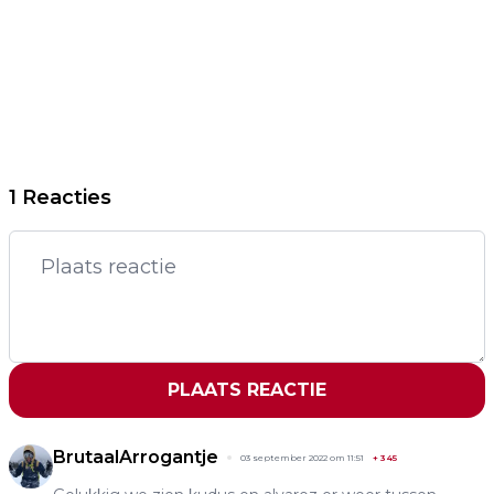
1 Reacties
PLAATS REACTIE
BrutaalArrogantje
03 september 2022 om 11:51
+
345