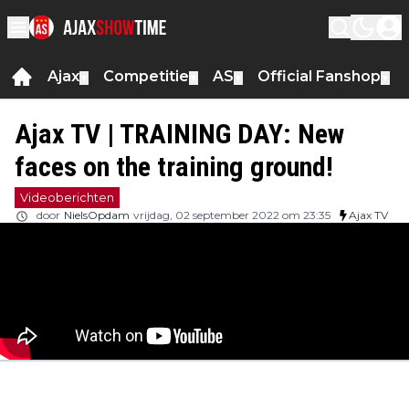
Ajax
Competitie
AS
Official Fanshop
▼
▼
▼
▼
Ajax TV | TRAINING DAY: New
faces on the training ground!
Videoberichten
door
NielsOpdam
vrijdag, 02 september 2022 om 23:35
Ajax TV