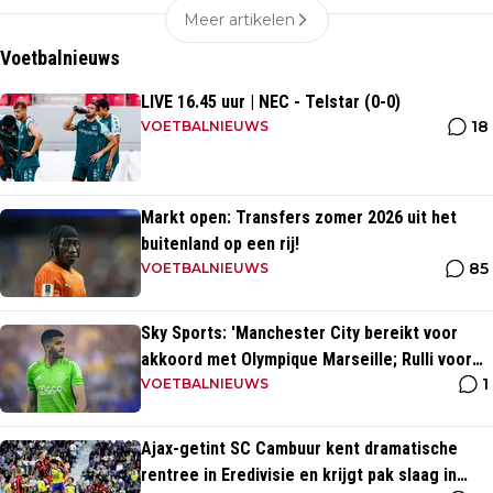
Meer artikelen
Voetbalnieuws
LIVE 16.45 uur | NEC - Telstar (0-0)
18
VOETBALNIEUWS
Markt open: Transfers zomer 2026 uit het
buitenland op een rij!
85
VOETBALNIEUWS
Sky Sports: 'Manchester City bereikt voor
akkoord met Olympique Marseille; Rulli voor
1
twee miljoen naar Engeland'
VOETBALNIEUWS
Ajax-getint SC Cambuur kent dramatische
rentree in Eredivisie en krijgt pak slaag in