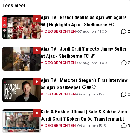
Lees meer
Ajax TV | Brandt debuts as Ajax win again!
❤️ | Highlights Ajax - Shelbourne FC
0
VIDEOBERICHTEN
•
07 aug. om 11:00
Ajax TV | Jordi Cruijff meets Jimmy Butler
at Ajax - Shelbourne FC 🏀
2
VIDEOBERICHTEN
•
07 aug. om 11:00
Ajax TV | Marc ter Stegen's First Interview
as Ajax Goalkeeper 🤍❤️🤍
0
VIDEOBERICHTEN
•
04 aug. om 15:25
Kale & Kokkie Official | Kale & Kokkie Zien
Jordi Cruijff Koken Op De Transfermarkt
7
VIDEOBERICHTEN
•
04 aug. om 15:15