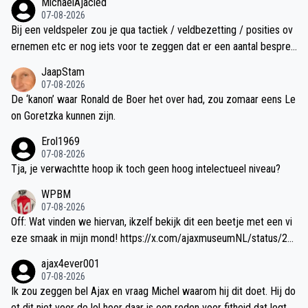
MichaelAjacied
07-08-2026
Bij een veldspeler zou je qua tactiek / veldbezetting / posities ov
ernemen etc er nog iets voor te zeggen dat er een aantal besprek
ingen en trainingen aan vooraf gaan, maar een keeper moet toch g
JaapStam
ewoon direct kunnen spelen - wat is dat voor iets geks?
07-08-2026
De ‘kanon’ waar Ronald de Boer het over had, zou zomaar eens Le
on Goretzka kunnen zijn.
Erol1969
07-08-2026
Tja, je verwachtte hoop ik toch geen hoog intelectueel niveau?
WPBM
07-08-2026
Off: Wat vinden we hiervan, ikzelf bekijk dit een beetje met een vi
eze smaak in mijn mond! https://x.com/ajaxmuseumNL/status/20
85386114756448353
ajax4ever001
07-08-2026
Ik zou zeggen bel Ajax en vraag Michel waarom hij dit doet. Hij do
et dit niet voor de lol hoor daar is een reden voor fitheid dat legt hi