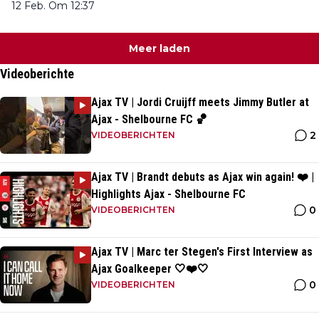
12 Feb. Om 12:37
Meer laden
Videoberichte
Ajax TV | Jordi Cruijff meets Jimmy Butler at
Ajax - Shelbourne FC 🏀
2
VIDEOBERICHTEN
Ajax TV | Brandt debuts as Ajax win again! ❤️ |
Highlights Ajax - Shelbourne FC
0
VIDEOBERICHTEN
Ajax TV | Marc ter Stegen's First Interview as
Ajax Goalkeeper 🤍❤️🤍
0
VIDEOBERICHTEN