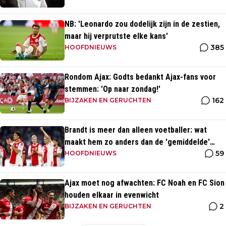
NB: 'Leonardo zou dodelijk zijn in de zestien,
maar hij verprutste elke kans'
385
HOOFDNIEUWS
Rondom Ajax: Godts bedankt Ajax-fans voor
stemmen: 'Op naar zondag!'
162
BIJZAKEN EN GERUCHTEN
Brandt is meer dan alleen voetballer: wat
maakt hem zo anders dan de 'gemiddelde'
59
voetballer?
HOOFDNIEUWS
Ajax moet nog afwachten: FC Noah en FC Sion
houden elkaar in evenwicht
2
BIJZAKEN EN GERUCHTEN