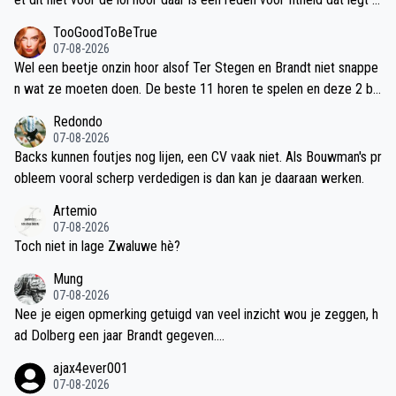
j zelf al uit.
TooGoodToBeTrue
07-08-2026
Wel een beetje onzin hoor alsof Ter Stegen en Brandt niet snappe
n wat ze moeten doen. De beste 11 horen te spelen en deze 2 be
horen bij de beste 11. Spelers sparen of die het Ajax spel nog mo
Redondo
eten leren heeft ons in het verleden al genoeg punten gekost.
07-08-2026
Backs kunnen foutjes nog lijen, een CV vaak niet. Als Bouwman's pr
obleem vooral scherp verdedigen is dan kan je daaraan werken.
Artemio
07-08-2026
Toch niet in lage Zwaluwe hè?
Mung
07-08-2026
Nee je eigen opmerking getuigd van veel inzicht wou je zeggen, h
ad Dolberg een jaar Brandt gegeven....
ajax4ever001
07-08-2026