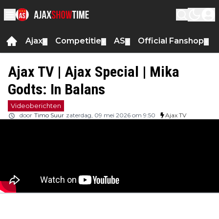
Ajax
Competitie
AS
Official Fanshop
▼
▼
▼
▼
Ajax TV | Ajax Special | Mika
Godts: In Balans
Videoberichten
door
Timo Suur
zaterdag, 09 mei 2026 om 9:50
Ajax TV