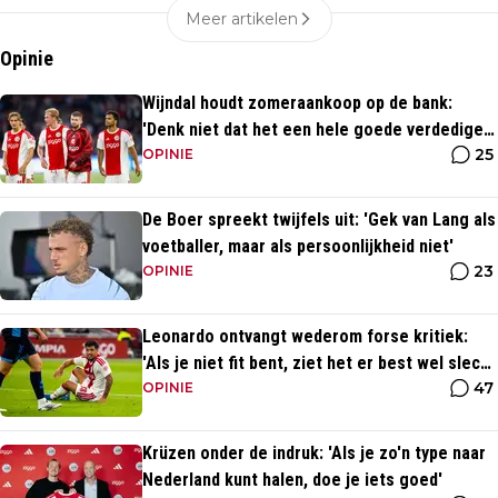
Meer artikelen
Opinie
Wijndal houdt zomeraankoop op de bank:
'Denk niet dat het een hele goede verdediger
25
is'
OPINIE
De Boer spreekt twijfels uit: 'Gek van Lang als
voetballer, maar als persoonlijkheid niet'
23
OPINIE
Leonardo ontvangt wederom forse kritiek:
'Als je niet fit bent, ziet het er best wel slecht
47
uit'
OPINIE
Krüzen onder de indruk: 'Als je zo'n type naar
Nederland kunt halen, doe je iets goed'