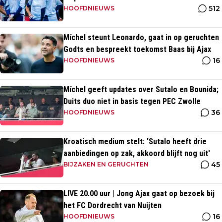
512
HOOFDNIEUWS
Míchel steunt Leonardo, gaat in op geruchten
Godts en bespreekt toekomst Baas bij Ajax
16
HOOFDNIEUWS
Míchel geeft updates over Sutalo en Bounida;
Duits duo niet in basis tegen PEC Zwolle
36
HOOFDNIEUWS
Kroatisch medium stelt: 'Sutalo heeft drie
aanbiedingen op zak, akkoord blijft nog uit'
45
BIJZAKEN EN GERUCHTEN
LIVE 20.00 uur | Jong Ajax gaat op bezoek bij
het FC Dordrecht van Nuijten
16
HOOFDNIEUWS