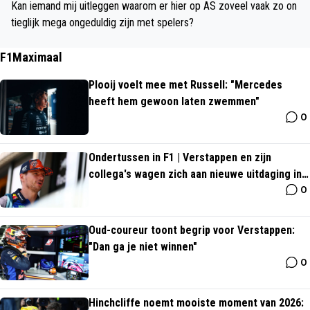
Kan iemand mij uitleggen waarom er hier op AS zoveel vaak zo on
tieglijk mega ongeduldig zijn met spelers?
F1Maximaal
Plooij voelt mee met Russell: "Mercedes
heeft hem gewoon laten zwemmen"
0
Ondertussen in F1 | Verstappen en zijn
collega's wagen zich aan nieuwe uitdaging in
0
Grill The Grid
Oud-coureur toont begrip voor Verstappen:
"Dan ga je niet winnen"
0
Hinchcliffe noemt mooiste moment van 2026: