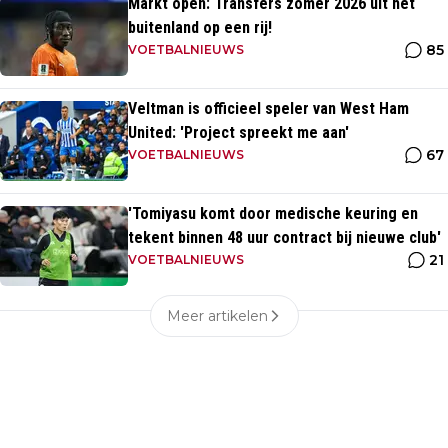
Markt open: Transfers zomer 2026 uit het
buitenland op een rij!
85
VOETBALNIEUWS
Veltman is officieel speler van West Ham
United: 'Project spreekt me aan'
67
VOETBALNIEUWS
'Tomiyasu komt door medische keuring en
tekent binnen 48 uur contract bij nieuwe club'
21
VOETBALNIEUWS
Meer artikelen