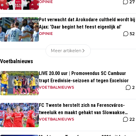
27
OPINIE
Pot verwacht dat Arokodare cultheld wordt bij
Ajax: 'Daar begint het feest eigenlijk al'
52
OPINIE
Meer artikelen
Voetbalnieuws
LIVE 20.00 uur | Promovendus SC Cambuur
trapt Eredivisie-seizoen af tegen Excelsior
2
VOETBALNIEUWS
FC Twente herstelt zich na Ferencváros-
tweeluik en maakt gehakt van Slowaakse
22
opponent
VOETBALNIEUWS