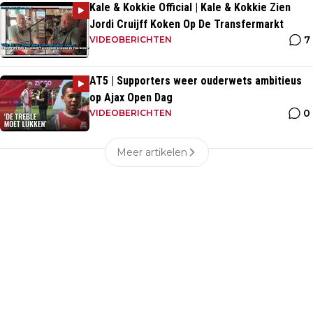
Kale & Kokkie Official | Kale & Kokkie Zien
Jordi Cruijff Koken Op De Transfermarkt
7
VIDEOBERICHTEN
AT5 | Supporters weer ouderwets ambitieus
op Ajax Open Dag
0
VIDEOBERICHTEN
Meer artikelen