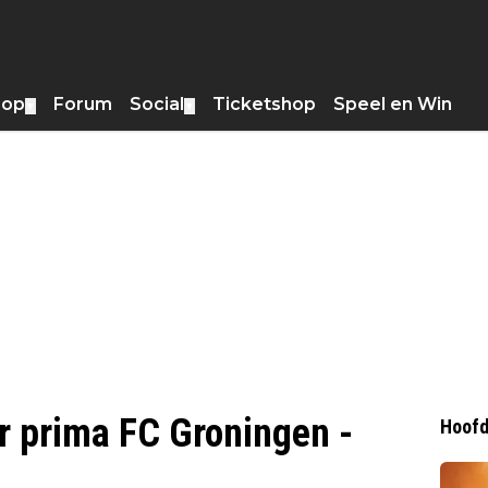
hop
Forum
Social
Ticketshop
Speel en Win
▼
▼
er prima FC Groningen -
Hoofd