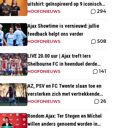
uitshirt: geïnspireerd op 9 iconische
294
momenten uit clubhistorie
HOOFDNIEUWS
Ajax Showtime is vernieuwd: jullie
feedback helpt ons verder
508
HOOFDNIEUWS
LIVE 20.00 uur | Ajax treft Iers
Shelbourne FC in heenduel derde
141
voorronde Conference League
HOOFDNIEUWS
AZ, PSV en FC Twente slaan toe en
versterken zich met vertrekkende
26
Ajax-talenten
HOOFDNIEUWS
Rondom Ajax: Ter Stegen en Míchel
willen anders genoemd worden in