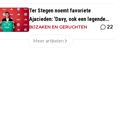
Ter Stegen noemt favoriete
Ajacieden: 'Davy, ook een legende
22
van de club'
BIJZAKEN EN GERUCHTEN
Meer artikelen