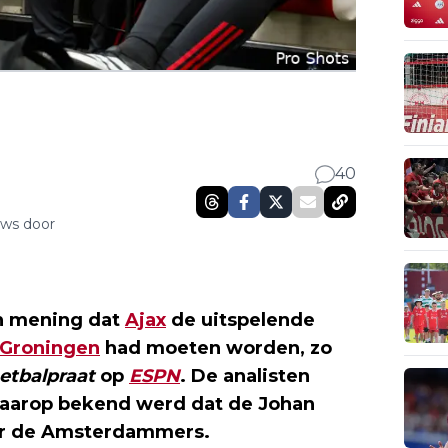
40
uws door
n mening dat
Ajax
de uitspelende
 Groningen
had moeten worden, zo
etbalpraat
op
ESPN
. De analisten
waarop bekend werd dat de Johan
oor de Amsterdammers.