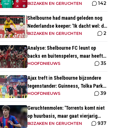
142
media
BIJZAKEN EN GERUCHTEN
Shelbourne had maand geleden nog
Nederlandse keeper: 'Ik dacht wel: dit
2
is wel héél Iers'
BIJZAKEN EN GERUCHTEN
Analyse: Shelbourne FC leunt op
backs en buitenspelers, maar heeft
35
restverdediging totaal niet op orde
HOOFDNIEUWS
Ajax treft in Shelbourne bijzondere
tegenstander: Guinness, Tolka Park
39
en bijzonder lage marktwaarde
HOOFDNIEUWS
Geruchtenmolen: 'Torrents komt niet
op huurbasis, maar gaat vierjarig
937
contract tekenen bij Ajax'
BIJZAKEN EN GERUCHTEN