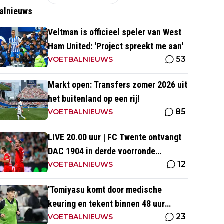
alnieuws
Veltman is officieel speler van West
Ham United: 'Project spreekt me aan'
53
VOETBALNIEUWS
Markt open: Transfers zomer 2026 uit
het buitenland op een rij!
85
VOETBALNIEUWS
LIVE 20.00 uur | FC Twente ontvangt
DAC 1904 in derde voorronde
12
Conference League
VOETBALNIEUWS
'Tomiyasu komt door medische
keuring en tekent binnen 48 uur
23
contract bij nieuwe club'
VOETBALNIEUWS