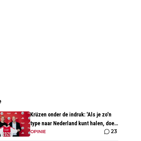
e
Krüzen onder de indruk: 'Als je zo'n
type naar Nederland kunt halen, doe
23
je iets goed'
OPINIE