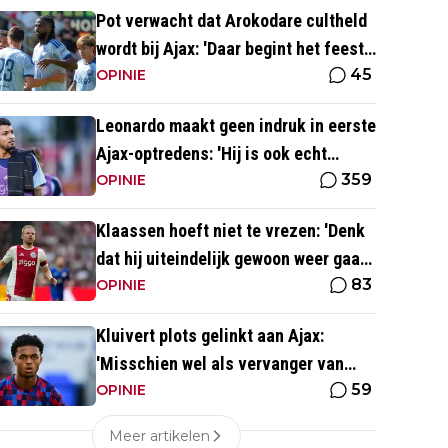
Pot verwacht dat Arokodare cultheld
wordt bij Ajax: 'Daar begint het feest
45
eigenlijk al'
OPINIE
Leonardo maakt geen indruk in eerste
Ajax-optredens: 'Hij is ook echt
359
langzaam'
OPINIE
Klaassen hoeft niet te vrezen: 'Denk
dat hij uiteindelijk gewoon weer gaat
83
spelen'
OPINIE
Kluivert plots gelinkt aan Ajax:
'Misschien wel als vervanger van
59
Mika Godts'
OPINIE
Meer artikelen