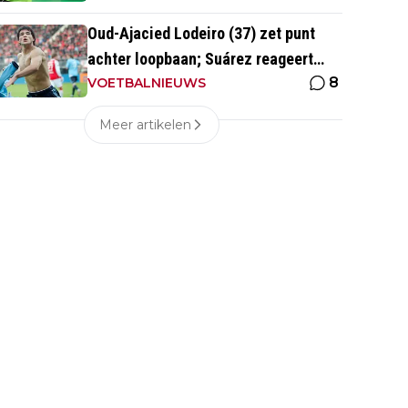
Oud-Ajacied Lodeiro (37) zet punt
achter loopbaan; Suárez reageert
8
emotioneel
VOETBALNIEUWS
Meer artikelen