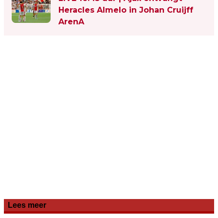
Heracles Almelo in Johan Cruijff
ArenA