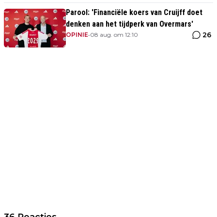
Parool: 'Financiële koers van Cruijff doet
denken aan het tijdperk van Overmars'
26
OPINIE
•
08 aug. om 12:10
36 Reacties