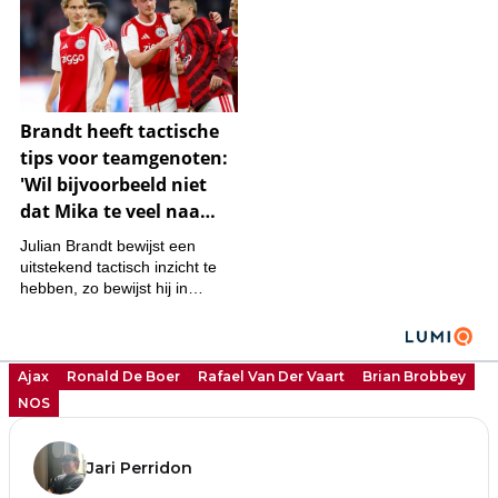
Ajax
Ronald De Boer
Rafael Van Der Vaart
Brian Brobbey
NOS
Jari Perridon