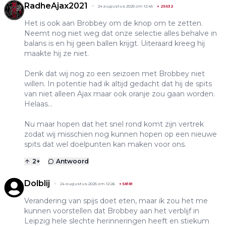
RadheAjax2021
24 augustus 2025 om 12:45
+
25632
Het is ook aan Brobbey om de knop om te zetten.
Neemt nog niet weg dat onze selectie alles behalve in
balans is en hij geen ballen krijgt. Uiteraard kreeg hij
maakte hij ze niet.
Denk dat wij nog zo een seizoen met Brobbey niet
willen. In potentie had ik altijd gedacht dat hij de spits
van niet alleen Ajax maar ook oranje zou gaan worden.
Helaas…
Nu maar hopen dat het snel rond komt zijn vertrek
zodat wij misschien nog kunnen hopen op een nieuwe
spits dat wel doelpunten kan maken voor ons.
2
+
Antwoord
Dolblij
24 augustus 2025 om 12:26
+
58181
Verandering van spijs doet eten, maar ik zou het me
kunnen voorstellen dat Brobbey aan het verblijf in
Leipzig hele slechte herinneringen heeft en stiekum