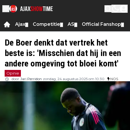
Ajax
Competitie
AS
Official Fanshop
▼
▼
▼
▼
De Boer denkt dat vertrek het
beste is: 'Misschien dat hij in een
andere omgeving tot bloei komt'
Opinie
door
Jari Perridon
zondag, 24 augustus 2025 om 10:30
NOS