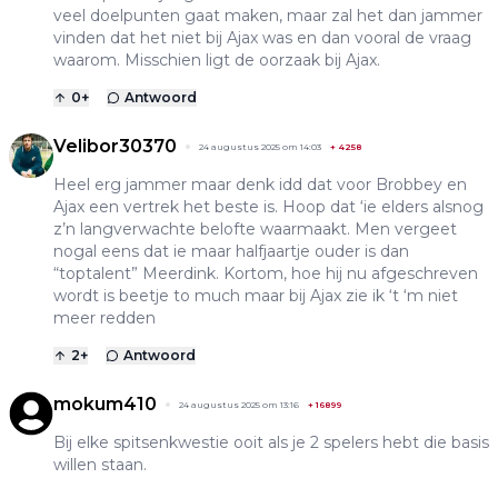
veel doelpunten gaat maken, maar zal het dan jammer
vinden dat het niet bij Ajax was en dan vooral de vraag
waarom. Misschien ligt de oorzaak bij Ajax.
0
+
Antwoord
Velibor30370
24 augustus 2025 om 14:03
+
4258
Heel erg jammer maar denk idd dat voor Brobbey en
Ajax een vertrek het beste is. Hoop dat ‘ie elders alsnog
z’n langverwachte belofte waarmaakt. Men vergeet
nogal eens dat ie maar halfjaartje ouder is dan
“toptalent” Meerdink. Kortom, hoe hij nu afgeschreven
wordt is beetje to much maar bij Ajax zie ik ‘t ‘m niet
meer redden
2
+
Antwoord
mokum410
24 augustus 2025 om 13:16
+
16899
Bij elke spitsenkwestie ooit als je 2 spelers hebt die basis
willen staan.