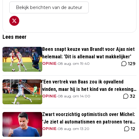
Bekijk berichten van de auteur
Lees meer
Been snapt keuze van Brandt voor Ajax niet
helemaal: 'Dit is allemaal wat makkelijker'
129
OPINIE
•
08 aug. om 19:40
'Een vertrek van Baas zou ik opvallend
vinden, maar hij is het kind van de rekening
32
van de komst van Blind'
OPINIE
•
08 aug. om 14:00
Zwart voorzichtig optimistisch over Míchel:
'Je ziet al automatismen en patronen terug,
12
maar...'
OPINIE
•
08 aug. om 13:20