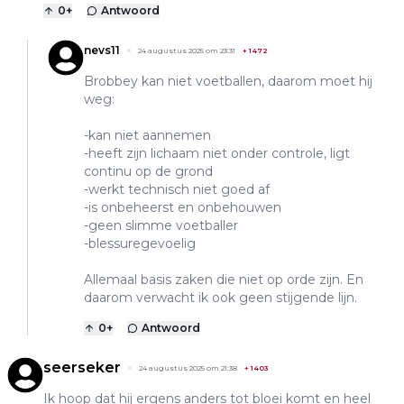
0
+
Antwoord
nevs11
24 augustus 2025 om 23:31
+
1472
Brobbey kan niet voetballen, daarom moet hij
weg:
-kan niet aannemen
-heeft zijn lichaam niet onder controle, ligt
continu op de grond
-werkt technisch niet goed af
-is onbeheerst en onbehouwen
-geen slimme voetballer
-blessuregevoelig
Allemaal basis zaken die niet op orde zijn. En
daarom verwacht ik ook geen stijgende lijn.
0
+
Antwoord
seerseker
24 augustus 2025 om 21:38
+
1403
Ik hoop dat hij ergens anders tot bloei komt en heel