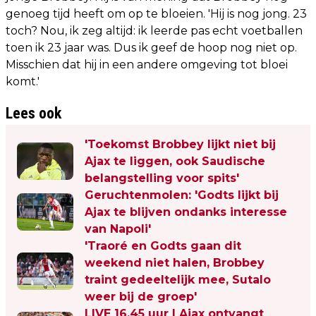
genoeg tijd heeft om op te bloeien. 'Hij is nog jong. 23
toch? Nou, ik zeg altijd: ik leerde pas echt voetballen
toen ik 23 jaar was. Dus ik geef de hoop nog niet op.
Misschien dat hij in een andere omgeving tot bloei
komt.'
Lees ook
'Toekomst Brobbey lijkt niet bij
Ajax te liggen, ook Saudische
belangstelling voor spits'
Geruchtenmolen: 'Godts lijkt bij
Ajax te blijven ondanks interesse
van Napoli'
'Traoré en Godts gaan dit
weekend niet halen, Brobbey
traint gedeeltelijk mee, Sutalo
weer bij de groep'
LIVE 16.45 uur | Ajax ontvangt