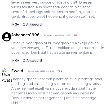
liever in een vertrouwde omgeving blijft. Driessen,
wiens teksten ik in hoofdzaak door de plee spoel,
schreef dit onlangs ook. Misschien heeft hij daar dan
gelijk. Brobbey weet het wellicht gewoon zelf niet.
3
+
Antwoord
Johannes1996
24 augustus 2025 om 12:07
+
992
Óf er vol voor gaan óf nu weggaan en ajax tijd geven
voor een vervanger. Zitten mokken doe je maar mooi in
dubai, ofzo. Denk dat het laatste aannemelijker is.
0
+
Antwoord
Ewald
24 augustus 2025 om 12:05
+
7914
Brobbey speelt voor een prachtige club, prachtige stad,
prachtig stadion, prachtig shirt en een prachtig salaris….
Als je hier niet jezelf van motiveren, dan gaat het je
nergens lukken en is het een gebrek aan instelling.
Bewijs iedereen het tegendeel, juist in dit prachtige
shirt.