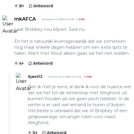
8
+
Antwoord
mkAFCA
24 augustus 2025 om 11:55
+
2695
Laat Brobbey nou blijven. Juist nu.
En het is natuurlijk levensgevaarlijk dat we zometeen
nog maar enkele dagen hebben om een extra spits te
halen. Want met Wout alleen gaan we het niet redden.
4
+
Antwoord
Ajax412
24 augustus 2025 om 12:44
+
1788
Ben ik met je eens, al denk ik voor de nuance wel
dat we het tot de winterstop met Weghorst uit
kunnen houden als we geen pech hebben. In de
winter is er vast wel iemand te huren of kopen.
Het beste is uiteraard dat we óf Brobbey óf een
gelijkwaardige vervanger halen voor naast
Weghorst.
0
+
Antwoord