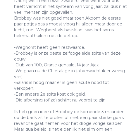
Dat hij wel in een bizar zware rol veel werk voor ons
heeft verricht in het systeem van vorig jaar, zal dus niet
veel mensen zijn opgevallen.
Brobbey was niet goed maar toen Akpom de eerste
paar potjes basis moest vloog hij alleen maar door de
lucht, met Weghorst als basisklant was het soms
helemaal huilen met de pet op.
-Weghorst heeft geen restwaarde.
-Brobbey is onze beste zelfopgeleide spits van deze
eeuw.
-Club van 100, Oranje gehaald, 14 jaar Ajax.
-We gaan nu de CL etalage in (al verwacht ik er weinig
van).
-Salaris is hoog maar er is geen acute nood tot
verkopen.
-Een andere 2e spits kost ook geld.
-Die afpersing (of zo) schijnt nu voorbij te zijn.
Ik heb geen idee of Brobbey de komende 3 maanden
op de bank zit te pruilen of met een paar sterke goals
revanche gaat nemen voor het droge vorige seizoen.
Maar qua beleid is het eigenlijk niet slim om een