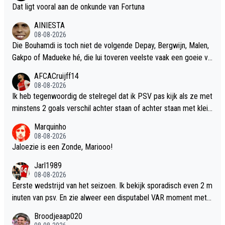
Dat ligt vooral aan de onkunde van Fortuna
eelt binnen de selectie en is het doei en bedankt.
AINIESTA
08-08-2026
Die Bouhamdi is toch niet de volgende Depay, Bergwijn, Malen,
Gakpo of Madueke hé, die lui toveren veelste vaak een goeie vl
eugelspeler uit de mouw.
AFCACruijff14
08-08-2026
Ik heb tegenwoordig de stelregel dat ik PSV pas kijk als ze met
minstens 2 goals verschil achter staan of achter staan met klein
verschil in de absolute slotfase zodat winst wel uit het zicht is.
Marquinho
Beter voor mijn humeur. Vanavond winnen ze ook gewoon nog
08-08-2026
wel.
Jaloezie is een Zonde, Mariooo!
Jarl1989
08-08-2026
Eerste wedstrijd van het seizoen. Ik bekijk sporadisch even 2 m
inuten van psv. En zie alweer een disputabel VAR moment met d
e goal. Wat een afschuwelijke hekel heb ik aan dit pleuris psv. E
Broodjeaap020
cht wat een fucking graf club is het.