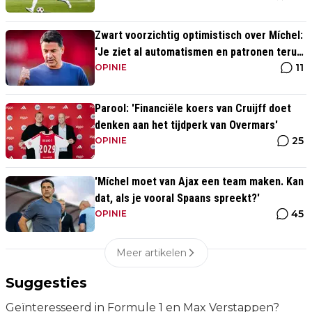
Zwart voorzichtig optimistisch over Míchel:
'Je ziet al automatismen en patronen terug,
11
maar...'
OPINIE
Parool: 'Financiële koers van Cruijff doet
denken aan het tijdperk van Overmars'
25
OPINIE
'Míchel moet van Ajax een team maken. Kan
dat, als je vooral Spaans spreekt?'
45
OPINIE
Meer artikelen
Suggesties
Geïnteresseerd in Formule 1 en Max Verstappen?