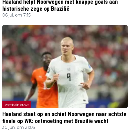
Haaland helpt Noorwegen met knappe goals aan
historische zege op Brazilië
06 jul. om 7:15
Voetbalnieuws
Haaland staat op en schiet Noorwegen naar achtste
finale op WK: ontmoeting met Brazilië wacht
30 jun. om 21:05