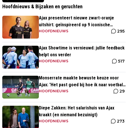
Hoofdnieuws & Bijzaken en geruchten
Ajax presenteert nieuwe zwart-oranje
uitshirt: geïnspireerd op 9 iconische
295
momenten uit clubhistorie
HOOFDNIEUWS
Ajax Showtime is vernieuwd: jullie feedback
helpt ons verder
517
HOOFDNIEUWS
Monserrate maakte bewuste keuze voor
Ajax: 'Het past goed bij hoe ik naar voetbal
29
kijk’
HOOFDNIEUWS
Diepe Zakken: Het salarishuis van Ajax
kraakt (en niemand bezuinigt)
273
HOOFDNIEUWS