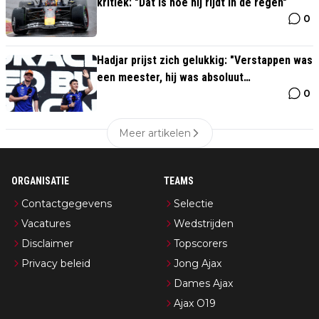
kritiek: "Dat is hoe hij rijdt in de regen"
0
Hadjar prijst zich gelukkig: "Verstappen was
een meester, hij was absoluut
0
onverslaanbaar"
Meer artikelen
ORGANISATIE
TEAMS
Contactgegevens
Selectie
Vacatures
Wedstrijden
Disclaimer
Topscorers
Privacy beleid
Jong Ajax
Dames Ajax
Ajax O19