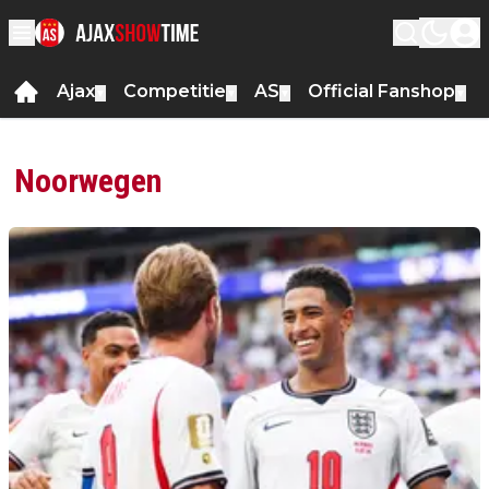
Ajax
Competitie
AS
Official Fanshop
▼
▼
▼
▼
Noorwegen