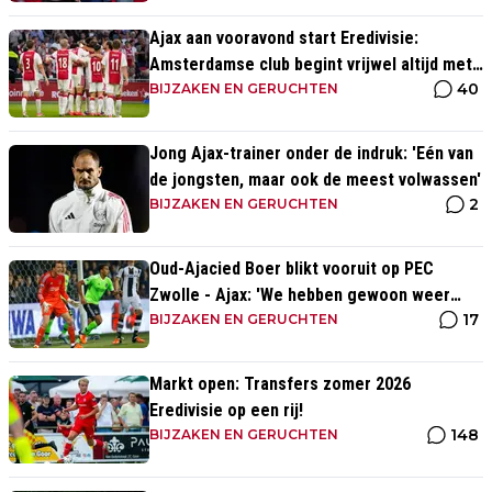
Ajax aan vooravond start Eredivisie:
Amsterdamse club begint vrijwel altijd met
40
zege
BIJZAKEN EN GERUCHTEN
Jong Ajax-trainer onder de indruk: 'Eén van
de jongsten, maar ook de meest volwassen'
2
BIJZAKEN EN GERUCHTEN
Oud-Ajacied Boer blikt vooruit op PEC
Zwolle - Ajax: 'We hebben gewoon weer
17
kans tegen Ajax'
BIJZAKEN EN GERUCHTEN
Markt open: Transfers zomer 2026
Eredivisie op een rij!
148
BIJZAKEN EN GERUCHTEN