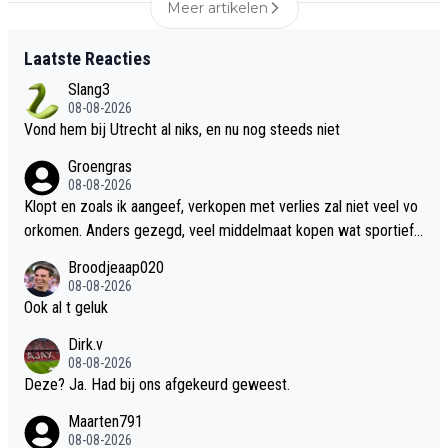
Meer artikelen
Laatste Reacties
Slang3
08-08-2026
Vond hem bij Utrecht al niks, en nu nog steeds niet
Groengras
08-08-2026
Klopt en zoals ik aangeef, verkopen met verlies zal niet veel vo
orkomen. Anders gezegd, veel middelmaat kopen wat sportief
niets oplevert en vervolgens qua transfers ook niet is ook niet g
Broodjeaap020
ezond. Kwaliteit op het veld moet je primaire focus zijn, waarbij
08-08-2026
enkele spelers huren niet per definitie slecht is. Huur geeft je m
Ook al t geluk
eer flexibiliteit en minder risico bij een ‘flop’. Stel dat Leandro h
Dirk.v
et beste heeft laten zien.. dan heb je een paar miljoen afschrijvi
08-08-2026
ng + regulier salaris voor je kiezen en ben je er sportief niets m
Deze? Ja. Had bij ons afgekeurd geweest.
ee opgeschoten. Vervolgens moet je er weer vanaf zien te kom
Maarten791
en. Als Ter Stegen veel geblesseerd is, dan ben je salaris kwijt,
08-08-2026
heb je hopelijk nog wel genoten van een rolmodel die ervaring d