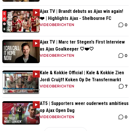
Ajax TV | Brandt debuts as Ajax win again!
❤️ | Highlights Ajax - Shelbourne FC
0
VIDEOBERICHTEN
Ajax TV | Marc ter Stegen's First Interview
as Ajax Goalkeeper 🤍❤️🤍
0
VIDEOBERICHTEN
Kale & Kokkie Official | Kale & Kokkie Zien
Jordi Cruijff Koken Op De Transfermarkt
7
VIDEOBERICHTEN
AT5 | Supporters weer ouderwets ambitieus
op Ajax Open Dag
0
VIDEOBERICHTEN