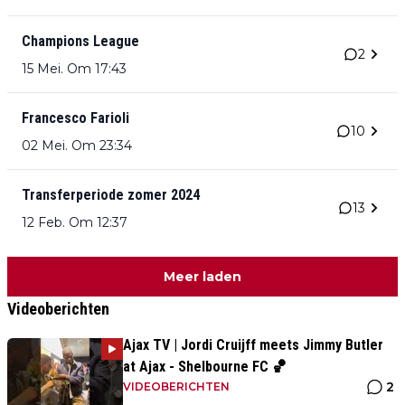
Champions League
2
15 Mei. Om 17:43
Francesco Farioli
10
02 Mei. Om 23:34
Transferperiode zomer 2024
13
12 Feb. Om 12:37
Meer laden
Videoberichten
Ajax TV | Jordi Cruijff meets Jimmy Butler
at Ajax - Shelbourne FC 🏀
2
VIDEOBERICHTEN