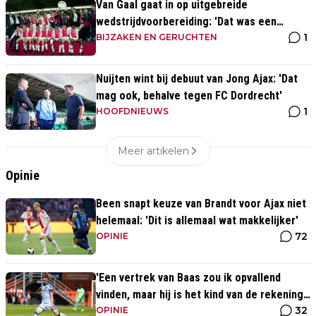
Van Gaal gaat in op uitgebreide
wedstrijdvoorbereiding: 'Dat was een
1
aparte discipline, een ritme'
BIJZAKEN EN GERUCHTEN
Nuijten wint bij debuut van Jong Ajax: 'Dat
mag ook, behalve tegen FC Dordrecht'
1
HOOFDNIEUWS
Meer artikelen
Opinie
Been snapt keuze van Brandt voor Ajax niet
helemaal: 'Dit is allemaal wat makkelijker'
72
OPINIE
'Een vertrek van Baas zou ik opvallend
vinden, maar hij is het kind van de rekening
32
van de komst van Blind'
OPINIE