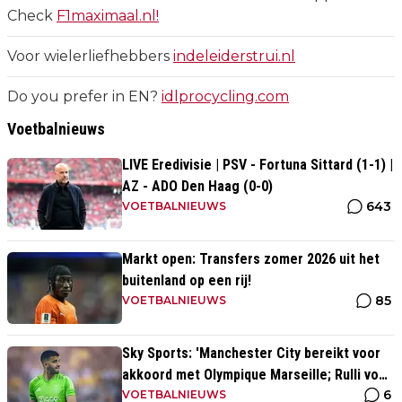
Check
F1maximaal.nl!
Voor wielerliefhebbers
indeleiderstrui.nl
Do you prefer in EN?
idlprocycling.com
Voetbalnieuws
LIVE Eredivisie | PSV - Fortuna Sittard (1-1) |
AZ - ADO Den Haag (0-0)
643
VOETBALNIEUWS
Markt open: Transfers zomer 2026 uit het
buitenland op een rij!
85
VOETBALNIEUWS
Sky Sports: 'Manchester City bereikt voor
akkoord met Olympique Marseille; Rulli voor
6
twee miljoen naar Engeland'
VOETBALNIEUWS