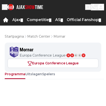
Ajax
Competitie
AS
Official Fanshop
▼
▼
▼
▼
Startpagina
Match Center
Mornar
Mornar
Europa Conference League
V
V
G
G
V
Europa Conference League
Programma
Uitslagen
Spelers