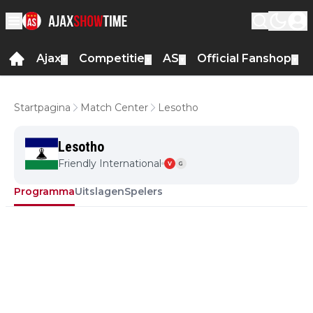
Ajax
Competitie
AS
Official Fanshop
▼
▼
▼
▼
Startpagina
Match Center
Lesotho
Lesotho
Friendly International
V
G
Programma
Uitslagen
Spelers