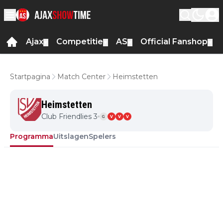
Ajax
Competitie
AS
Official Fanshop
▼
▼
▼
▼
Startpagina
Match Center
Heimstetten
Heimstetten
Club Friendlies 3
G
V
V
V
Programma
Uitslagen
Spelers