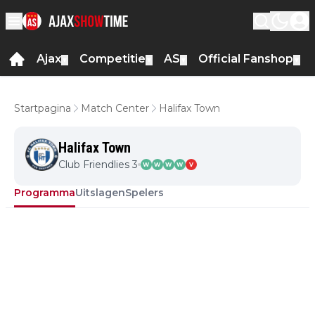
Ajax
Competitie
AS
Official Fanshop
▼
▼
▼
▼
Startpagina
Match Center
Halifax Town
Halifax Town
Club Friendlies 3
W
W
W
W
V
Programma
Uitslagen
Spelers