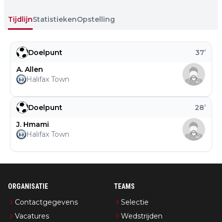
Tijdlijn
Statistieken
Opstelling
Doelpunt
37
’
A. Allen
Halifax Town
Doelpunt
28
’
J. Hmami
Halifax Town
ORGANISATIE
TEAMS
Contactgegevens
Selectie
Vacatures
Wedstrijden