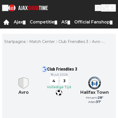
Ajax
Competitie
AS
Official Fanshop
▼
▼
▼
▼
Startpagina
Match Center
Club Friendlies 3
Avro -
Halifax
Town
Club Friendlies 3
18 juli 2026
4
3
Volledige Tijd
Avro
Halifax Town
Hmami
28
'
Allen
37
'