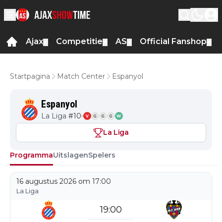
Ajax
Competitie
AS
Official Fanshop
▼
▼
▼
▼
Startpagina
Match Center
Espanyol
Espanyol
La Liga
#
10
V
G
G
G
W
La Liga
Programma
Uitslagen
Spelers
16 augustus 2026 om 17:00
La Liga
19:00