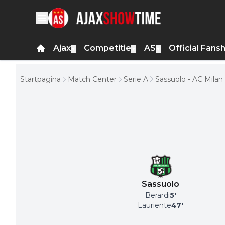
Ajax
Competitie
AS
Official Fans
▼
▼
▼
Startpagina
Match Center
Serie A
Sassuolo - AC Milan
Sassuolo
Berardi
5
'
Lauriente
47
'