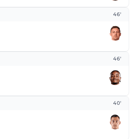
46
’
46
’
40
’