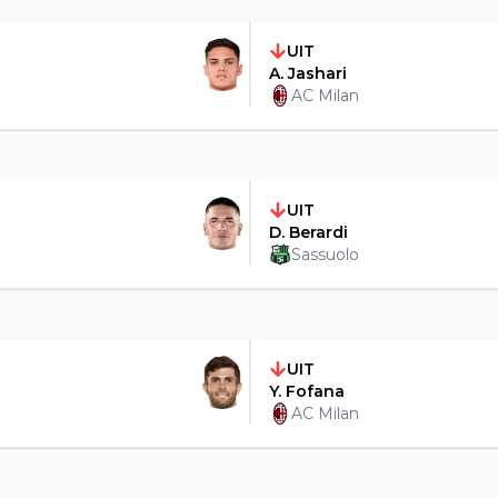
UIT
A. Jashari
AC Milan
UIT
D. Berardi
Sassuolo
UIT
Y. Fofana
AC Milan