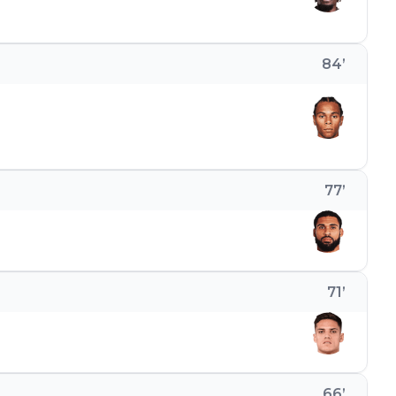
84
’
77
’
71
’
66
’