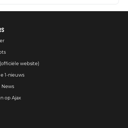
RS
er
ots
 (officiële website)
e 1-nieuws
g News
 op Ajax