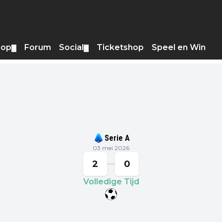
hop
Forum
Social
Ticketshop
Speel en Win
▼
▼
Serie A
03 mei 2026
2
0
Volledige Tijd