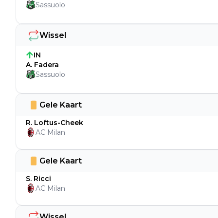
Sassuolo
Wissel
IN
A. Fadera
Sassuolo
Gele Kaart
R. Loftus-Cheek
AC Milan
Gele Kaart
S. Ricci
AC Milan
Wissel