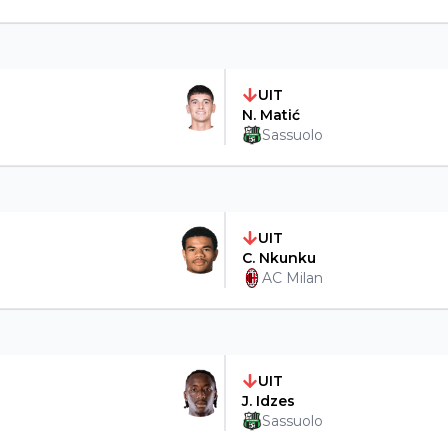
UIT
N. Matić
Sassuolo
UIT
C. Nkunku
AC Milan
UIT
J. Idzes
Sassuolo