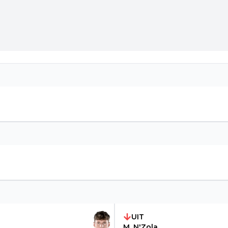
UIT
M. N'Zola