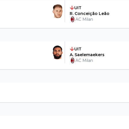
UIT
R. Conceição Leão
AC Milan
UIT
A. Saelemaekers
AC Milan