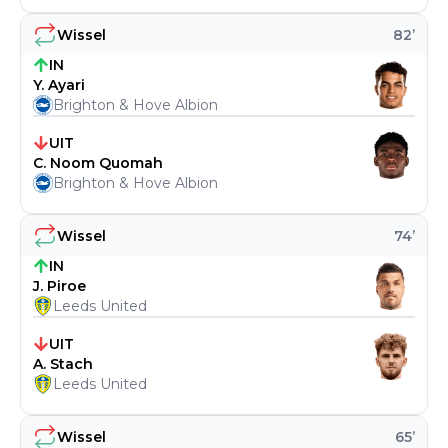
Wissel
82
’
IN
Y. Ayari
Brighton & Hove Albion
UIT
C. Noom Quomah
Brighton & Hove Albion
Wissel
74
’
IN
J. Piroe
Leeds United
UIT
A. Stach
Leeds United
Wissel
65
’