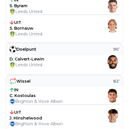
IN
S. Byram
Leeds United
UIT
S. Bornauw
Leeds United
Doelpunt
90
’
D. Calvert-Lewin
Leeds United
Wissel
82
’
IN
C. Kostoulas
Brighton & Hove Albion
UIT
J. Hinshelwood
Brighton & Hove Albion