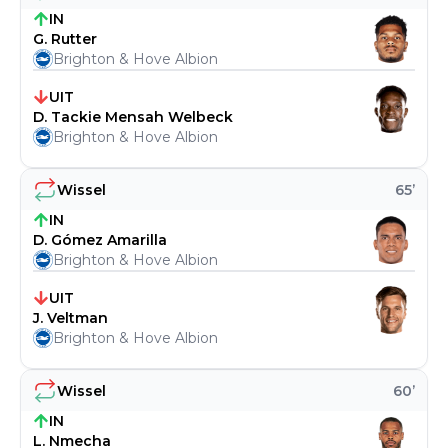
IN
G. Rutter
Brighton & Hove Albion
UIT
D. Tackie Mensah Welbeck
Brighton & Hove Albion
Wissel
65
’
IN
D. Gómez Amarilla
Brighton & Hove Albion
UIT
J. Veltman
Brighton & Hove Albion
Wissel
60
’
IN
L. Nmecha