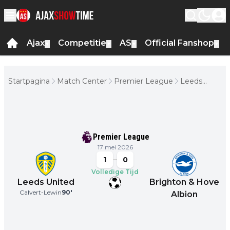
Ajax
Competitie
AS
Official Fanshop
▼
▼
▼
▼
Startpagina
Match Center
Premier League
Leeds
United -
Brighton &
Hove
Albion
Premier League
17 mei 2026
1
0
Volledige Tijd
Leeds United
Brighton & Hove
Calvert-Lewin
90
'
Albion