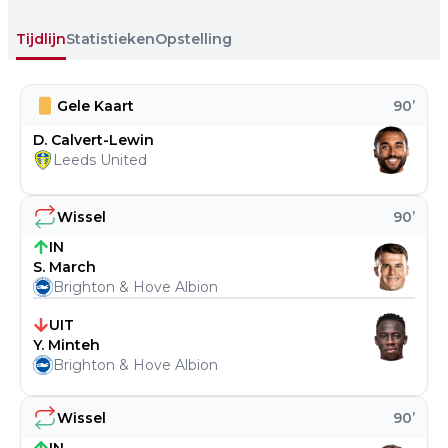
Tijdlijn
Statistieken
Opstelling
Gele Kaart
90
’
D. Calvert-Lewin
Leeds United
Wissel
90
’
IN
S. March
Brighton & Hove Albion
UIT
Y. Minteh
Brighton & Hove Albion
Wissel
90
’