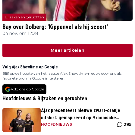
Bijzaken en geruchten
Bay over Dolberg: 'Kippenvel als hij scoort'
04 nov. om 12:28
Meer artikelen
Volg Ajax Showtime op Google
Blijf op de hoogte van het laatste Ajax Showtime-nieuws door ons als
favoriete bron in Google in te stellen.
Volg ons op Google
Hoofdnieuws & Bijzaken en geruchten
Ajax presenteert nieuwe zwart-oranje
uitshirt: geïnspireerd op 9 iconische
295
momenten uit clubhistorie
HOOFDNIEUWS