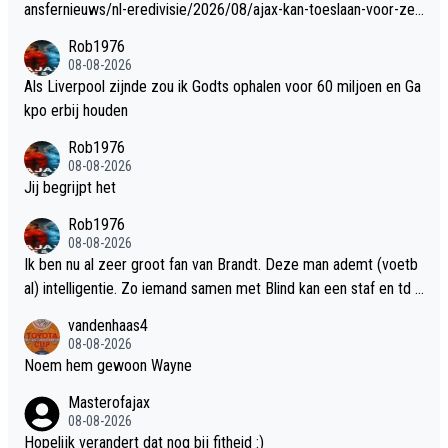
ansfernieuws/nl-eredivisie/2026/08/ajax-kan-toeslaan-voor-zes
-bij-transfer-rodri-naar-fc-barcelona
Rob1976
08-08-2026
Als Liverpool zijnde zou ik Godts ophalen voor 60 miljoen en Ga
kpo erbij houden
Rob1976
08-08-2026
Jij begrijpt het
Rob1976
08-08-2026
Ik ben nu al zeer groot fan van Brandt. Deze man ademt (voetb
al) intelligentie. Zo iemand samen met Blind kan een staf en td e
norm waardevolle informatie geven over verdere ontwikkelpunt
vandenhaas4
en qua spelers en nieuw te halen spelers. Daarnaast in het veld
08-08-2026
een spil in het web wat we jaren hebben gemist, eindelijk weer
Noem hem gewoon Wayne
een soort nieuwe Litmanen.
Masterofajax
08-08-2026
Hopelijk verandert dat nog bij fitheid :)