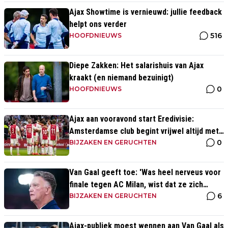
Ajax Showtime is vernieuwd: jullie feedback
helpt ons verder
516
HOOFDNIEUWS
Diepe Zakken: Het salarishuis van Ajax
kraakt (en niemand bezuinigt)
0
HOOFDNIEUWS
Ajax aan vooravond start Eredivisie:
Amsterdamse club begint vrijwel altijd met
0
zege
BIJZAKEN EN GERUCHTEN
Van Gaal geeft toe: 'Was heel nerveus voor
finale tegen AC Milan, wist dat ze zich
6
zouden aanpassen'
BIJZAKEN EN GERUCHTEN
Ajax-publiek moest wennen aan Van Gaal als