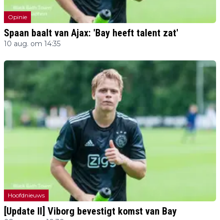
Opinie
Spaan baalt van Ajax: 'Bay heeft talent zat'
10 aug. om 14:35
Hoofdnieuws
[Update II] Viborg bevestigt komst van Bay