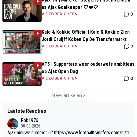
as Ajax Goalkeeper 🤍❤️🤍
0
VIDEOBERICHTEN
Kale & Kokkie Official | Kale & Kokkie Zien
Jordi Cruijff Koken Op De Transfermarkt
7
VIDEOBERICHTEN
AT5 | Supporters weer ouderwets ambitieus
op Ajax Open Dag
0
VIDEOBERICHTEN
Meer artikelen
Laatste Reacties
Rob1976
08-08-2026
Ajax nieuwe nummer 6? https://www.footballtransfers.com/nl/tr