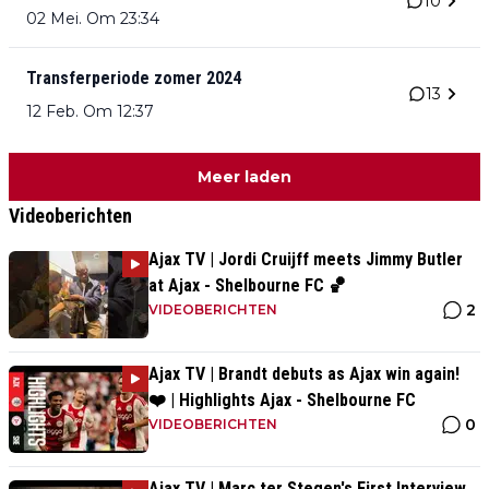
10
02 Mei. Om 23:34
Transferperiode zomer 2024
13
12 Feb. Om 12:37
Meer laden
Videoberichten
Ajax TV | Jordi Cruijff meets Jimmy Butler
at Ajax - Shelbourne FC 🏀
2
VIDEOBERICHTEN
Ajax TV | Brandt debuts as Ajax win again!
❤️ | Highlights Ajax - Shelbourne FC
0
VIDEOBERICHTEN
Ajax TV | Marc ter Stegen's First Interview