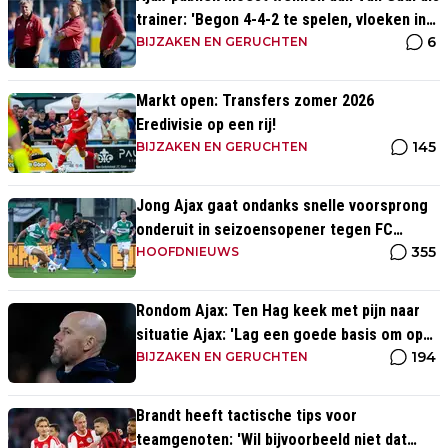
trainer: 'Begon 4-4-2 te spelen, vloeken in
6
de kerk'
BIJZAKEN EN GERUCHTEN
Markt open: Transfers zomer 2026
Eredivisie op een rij!
145
BIJZAKEN EN GERUCHTEN
Jong Ajax gaat ondanks snelle voorsprong
onderuit in seizoensopener tegen FC
355
Dordrecht
HOOFDNIEUWS
Rondom Ajax: Ten Hag keek met pijn naar
situatie Ajax: 'Lag een goede basis om op
194
voort te borduren'
BIJZAKEN EN GERUCHTEN
Brandt heeft tactische tips voor
teamgenoten: 'Wil bijvoorbeeld niet dat