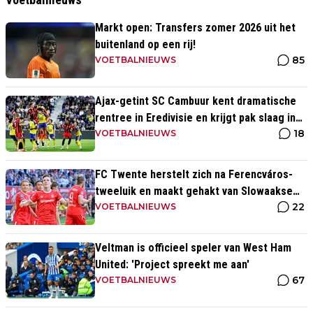
Markt open: Transfers zomer 2026 uit het
buitenland op een rij!
85
VOETBALNIEUWS
Ajax-getint SC Cambuur kent dramatische
rentree in Eredivisie en krijgt pak slaag in
18
eigen huis
VOETBALNIEUWS
FC Twente herstelt zich na Ferencváros-
tweeluik en maakt gehakt van Slowaakse
22
opponent
VOETBALNIEUWS
Veltman is officieel speler van West Ham
United: 'Project spreekt me aan'
67
VOETBALNIEUWS