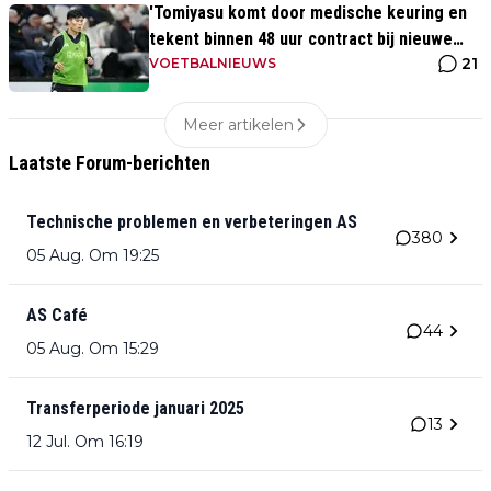
'Tomiyasu komt door medische keuring en
tekent binnen 48 uur contract bij nieuwe
21
club'
VOETBALNIEUWS
Meer artikelen
Laatste Forum-berichten
Technische problemen en verbeteringen AS
380
05 Aug. Om 19:25
AS Café
44
05 Aug. Om 15:29
Transferperiode januari 2025
13
12 Jul. Om 16:19