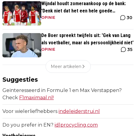
Wijndal houdt zomeraankoop op de bank:
'Denk niet dat het een hele goede
30
verdediger is'
OPINIE
De Boer spreekt twijfels uit: 'Gek van Lang
als voetballer, maar als persoonlijkheid niet'
35
OPINIE
Meer artikelen
Suggesties
Geïnteresseerd in Formule 1 en Max Verstappen?
Check
F1maximaal.nl!
Voor wielerliefhebbers
indeleiderstrui.nl
Do you prefer in EN?
idlprocycling.com
Voetbalnieuws