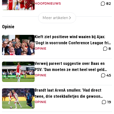
82
Mika te veel naar binnen komt'
HOOFDNIEUWS
Meer artikelen
Opinie
Kieft ziet positieve wind waaien bij Ajax:
'Oogt in voorronde Conference League fris
8
en energiek'
OPINIE
Verweij pareert suggestie over Baas en
PSV: 'Dan moeten ze met heel veel geld
45
over de brug komen'
OPINIE
Brandt laat ArenA smullen: 'Had direct
twee, drie steekballetjes die gewoon
19
perfect waren'
OPINIE