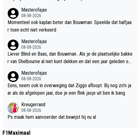
Masterofajax
08-08-2026
Momenteel ook kaplan beter dan Bouwman. Speelde dat halfjaa
r toen echt niet verkeerd
Masterofajax
08-08-2026
Liever Blind en Baas, dan Bouwman.. Als je de plaatselijke bakke
r van Shelbourne al niet kunt dekken en dat een jaar geleden oo
k al steeds man liep lopen dan kom je simpelweg nog tekort vo
Masterofajax
or 1. Qua luchtdekkerij Wijndal vibes, alleen bij Bouwman nog ho
08-08-2026
op dat hij gaat leren.
Eens, neem ook in overweging dat Ziggo afloopt. Bij nog zo'n ja
ar als de afgelopen jaar, doe je een flink jasje uit ben ik bang.
Kreugerrand
08-08-2026
Ps maak hem aanvoerder dat bewijst hij nu al
F1Maximaal