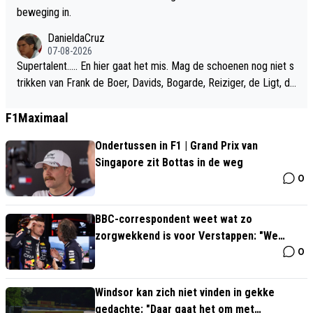
beweging in.
DanieldaCruz
07-08-2026
Supertalent….. En hier gaat het mis. Mag de schoenen nog niet s
trikken van Frank de Boer, Davids, Bogarde, Reiziger, de Ligt, de
Jong of een Hato.
F1Maximaal
Ondertussen in F1 | Grand Prix van
Singapore zit Bottas in de weg
0
BBC-correspondent weet wat zo
zorgwekkend is voor Verstappen: "We
0
hebben het over Max"
Windsor kan zich niet vinden in gekke
gedachte: "Daar gaat het om met