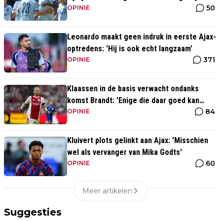
50
OPINIE
Leonardo maakt geen indruk in eerste Ajax-
optredens: 'Hij is ook echt langzaam'
371
OPINIE
Klaassen in de basis verwacht ondanks
komst Brandt: 'Enige die daar goed kan
84
spelen'
OPINIE
Kluivert plots gelinkt aan Ajax: 'Misschien
wel als vervanger van Mika Godts'
60
OPINIE
Meer artikelen
Suggesties