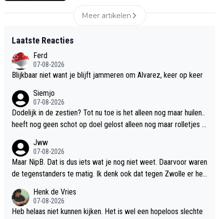
Meer artikelen
Laatste Reacties
Ferd
07-08-2026
Blijkbaar niet want je blijft jammeren om Alvarez, keer op keer
Siemjo
07-08-2026
Dodelijk in de zestien? Tot nu toe is het alleen nog maar huilen..
heeft nog geen schot op doel gelost alleen nog maar rolletjes di
e ver naast gingen. Presterrt nog minder dan Dolberg
Jww
07-08-2026
Maar NipB. Dat is dus iets wat je nog niet weet. Daarvoor waren
de tegenstanders te matig. Ik denk ook dat tegen Zwolle er hee
l andere spelers in zullen staan. En dat het nog traag gaat is ook
Henk de Vries
logisch. Het moet nog verder worden geautomatiseerd. Denk d
07-08-2026
at als je over 2 maanden het opnieuw bekijkt dat het spel al vee
Heb helaas niet kunnen kijken. Het is wel een hopeloos slechte