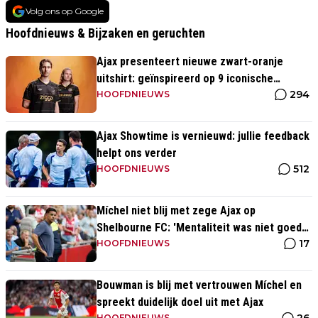
Volg ons op Google
Hoofdnieuws & Bijzaken en geruchten
Ajax presenteert nieuwe zwart-oranje
uitshirt: geïnspireerd op 9 iconische
294
momenten uit clubhistorie
HOOFDNIEUWS
Ajax Showtime is vernieuwd: jullie feedback
helpt ons verder
512
HOOFDNIEUWS
Míchel niet blij met zege Ajax op
Shelbourne FC: 'Mentaliteit was niet goed
17
genoeg in de slotfase'
HOOFDNIEUWS
Bouwman is blij met vertrouwen Míchel en
spreekt duidelijk doel uit met Ajax
HOOFDNIEUWS