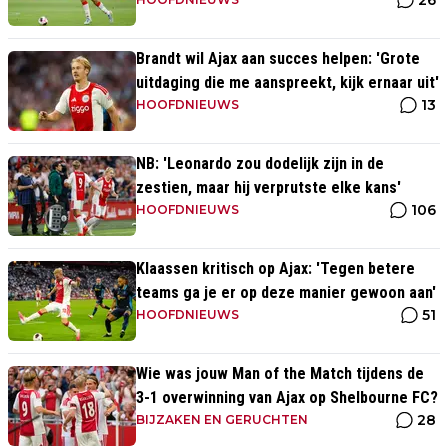
26
Brandt wil Ajax aan succes helpen: 'Grote
uitdaging die me aanspreekt, kijk ernaar uit'
13
HOOFDNIEUWS
NB: 'Leonardo zou dodelijk zijn in de
zestien, maar hij verprutste elke kans'
106
HOOFDNIEUWS
Klaassen kritisch op Ajax: 'Tegen betere
teams ga je er op deze manier gewoon aan'
51
HOOFDNIEUWS
Wie was jouw Man of the Match tijdens de
3-1 overwinning van Ajax op Shelbourne FC?
28
BIJZAKEN EN GERUCHTEN