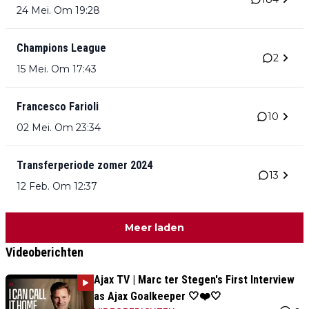
24 Mei. Om 19:28
Champions League
2
15 Mei. Om 17:43
Francesco Farioli
10
02 Mei. Om 23:34
Transferperiode zomer 2024
13
12 Feb. Om 12:37
Meer laden
Videoberichten
Ajax TV | Marc ter Stegen's First Interview
as Ajax Goalkeeper 🤍❤️🤍