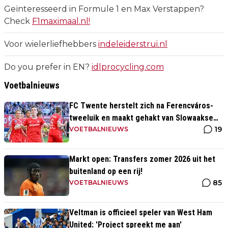
Geïnteresseerd in Formule 1 en Max Verstappen?
Check
F1maximaal.nl!
Voor wielerliefhebbers
indeleiderstrui.nl
Do you prefer in EN?
idlprocycling.com
Voetbalnieuws
FC Twente herstelt zich na Ferencváros-
tweeluik en maakt gehakt van Slowaakse
19
opponent
VOETBALNIEUWS
Markt open: Transfers zomer 2026 uit het
buitenland op een rij!
85
VOETBALNIEUWS
Veltman is officieel speler van West Ham
United: 'Project spreekt me aan'