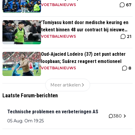
67
VOETBALNIEUWS
'Tomiyasu komt door medische keuring en
tekent binnen 48 uur contract bij nieuwe
21
club'
VOETBALNIEUWS
Oud-Ajacied Lodeiro (37) zet punt achter
loopbaan; Suárez reageert emotioneel
8
VOETBALNIEUWS
Meer artikelen
Laatste Forum-berichten
Technische problemen en verbeteringen AS
380
05 Aug. Om 19:25