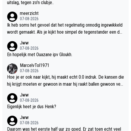
l sneller zal gaan. Alleen moet je in de tussentijd geen punten lat
uitslag, tegen zo'n clubje..
en liggen.
meerzicht
07-08-2026
Ik heb soms het gevoel dat het regelmatig onnodig ingewikkeld
wordt gemaakt. Als je kijkt hoe simpel de tegenstander een do
elpunt maakt, dan lijkt het bij Ajax er soms ol of er hogere wisku
Jww
nde aan te pas moet komen om een doelpunt te maken
07-08-2026
En hopelijk met Ouazane ipv Gloukh.
MarcelvTol1971
07-08-2026
Hoe je er ook naar kijkt, hij maakt echt 0.0 indruk. De kansen die
hij krijgt moeten er gewoon in maar hij raakt ballen gewoon verk
eerd. En als daar dan 20 miljoen voor betaald is.
Jww
07-08-2026
Eigenlijk heet je dus Henk?
Jww
07-08-2026
Daarom was het eerste half uur zo goed. Er zat toen echt veel