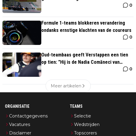
0
Verstappen"
Formule 1-teams blokkeren verandering
ondanks ernstige klachten van de coureurs
0
Oud-teambaas geeft Verstappen een tien
op tien: "Hij is de Nadia Comăneci van
0
Formule 1"
Meer artikelen
ORGANISATIE
TEAMS
Contactgegevens
Selectie
Vacatures
Wedstrijden
Disclaimer
Topscorers