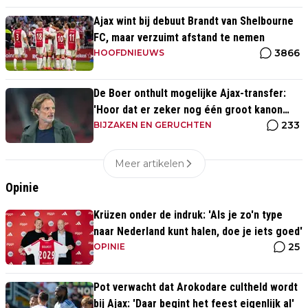
Ajax wint bij debuut Brandt van Shelbourne
FC, maar verzuimt afstand te nemen
3866
HOOFDNIEUWS
De Boer onthult mogelijke Ajax-transfer:
'Hoor dat er zeker nog één groot kanon
233
aankomt'
BIJZAKEN EN GERUCHTEN
Meer artikelen
Opinie
Krüzen onder de indruk: 'Als je zo'n type
naar Nederland kunt halen, doe je iets goed'
25
OPINIE
Pot verwacht dat Arokodare cultheld wordt
bij Ajax: 'Daar begint het feest eigenlijk al'