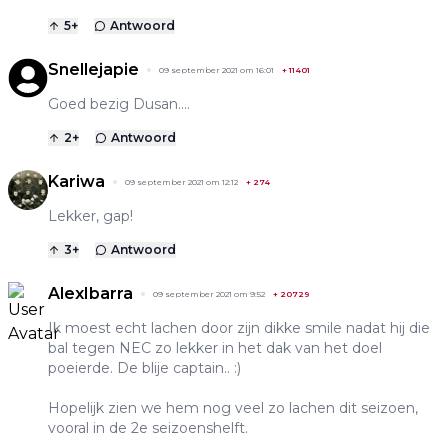
5
+
Antwoord
Snellejapie
09 september 2021 om 16:01
+
11401
Goed bezig Dusan....
2
+
Antwoord
Kariwa
09 september 2021 om 12:12
+
274
Lekker, gap!
3
+
Antwoord
AlexIbarra
09 september 2021 om 9:52
+
20729
Ik moest echt lachen door zijn dikke smile nadat hij die
bal tegen NEC zo lekker in het dak van het doel
poeierde. De blije captain.. :)
Hopelijk zien we hem nog veel zo lachen dit seizoen,
vooral in de 2e seizoenshelft.