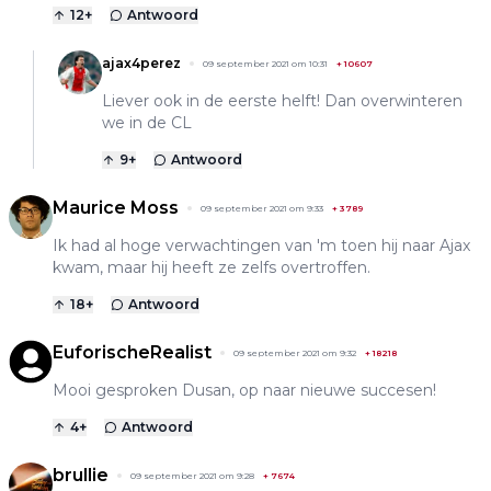
12
+
Antwoord
ajax4perez
09 september 2021 om 10:31
+
10607
Liever ook in de eerste helft! Dan overwinteren
we in de CL
9
+
Antwoord
Maurice Moss
09 september 2021 om 9:33
+
3789
Ik had al hoge verwachtingen van 'm toen hij naar Ajax
kwam, maar hij heeft ze zelfs overtroffen.
18
+
Antwoord
EuforischeRealist
09 september 2021 om 9:32
+
18218
Mooi gesproken Dusan, op naar nieuwe succesen!
4
+
Antwoord
brullie
09 september 2021 om 9:28
+
7674