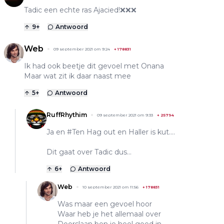
Tadic een echte ras Ajacied!❌❌❌
9
+
Antwoord
Web
09 september 2021 om 9:24
+
178831
Ik had ook beetje dit gevoel met Onana
Maar wat zit ik daar naast mee
5
+
Antwoord
RuffRhythim
09 september 2021 om 9:33
+
25794
Ja en #Ten Hag out en Haller is kut....
Dit gaat over Tadic dus...
6
+
Antwoord
Web
10 september 2021 om 11:56
+
178831
Was maar een gevoel hoor
Waar heb je het allemaal over