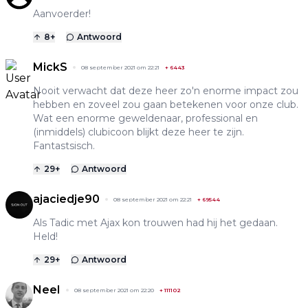
Aanvoerder!
8
+
Antwoord
MickS
08 september 2021 om 22:21
+
6443
Nooit verwacht dat deze heer zo'n enorme impact zou
hebben en zoveel zou gaan betekenen voor onze club.
Wat een enorme geweldenaar, professional en
(inmiddels) clubicoon blijkt deze heer te zijn.
Fantastsisch.
29
+
Antwoord
ajaciedje90
08 september 2021 om 22:21
+
69544
Als Tadic met Ajax kon trouwen had hij het gedaan.
Held!
29
+
Antwoord
NeeI
08 september 2021 om 22:20
+
111102