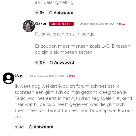
aan belangstelling.
5
+
Antwoord
Oxxer
MODERATOR
09 september 2021 om 18:21
+
189531
Fuck Valentijn en zijn krantje.
Er zouden meer mensen zoals LvG, Driessen
op zijn plek moeten zetten.
0
+
Antwoord
Pas
09 september 2021 om 9:08
+
1746
Ik weet nog wel dat ik op dit forum schreef dat ik
spontaan een glimlach op mijn gezicht kreeg toen ik
Tadic voor het eerst in het Ajax shirt zag spelen. Kijkend
naar wat hij de club heeft gegeven was die glimlach
toen meer dan terecht en een voorbode op wat komen
zou.
4
+
Antwoord