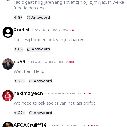
Tadic gaat nog jarenlang actief zijn bij 'zijn' Ajax, in welke
functie dan ook.
9
+
Antwoord
Roel.M
08 september 2021 om 22:14
+
0
Tadic wij houden ook van jou haha♥️
0
+
Antwoord
ck69
08 september 2021 om 22:13
+
15989
Wat. Een. Held.
23
+
Antwoord
hakimziyech
08 september 2021 om 22:07
+
18246
We need to pak speler van het jaar trofee!
22
+
Antwoord
AFCACruijff14
08 september 2021 om 22:04
+
183223