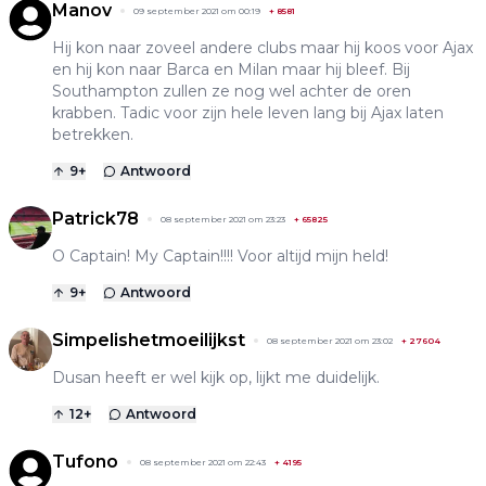
Manov
09 september 2021 om 00:19
+
8581
Hij kon naar zoveel andere clubs maar hij koos voor Ajax
en hij kon naar Barca en Milan maar hij bleef. Bij
Southampton zullen ze nog wel achter de oren
krabben. Tadic voor zijn hele leven lang bij Ajax laten
betrekken.
9
+
Antwoord
Patrick78
08 september 2021 om 23:23
+
65825
O Captain! My Captain!!!! Voor altijd mijn held!
9
+
Antwoord
Simpelishetmoeilijkst
08 september 2021 om 23:02
+
27604
Dusan heeft er wel kijk op, lijkt me duidelijk.
12
+
Antwoord
Tufono
08 september 2021 om 22:43
+
4195