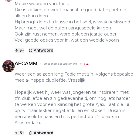
Mooie woorden van Tadic
Die is zo kien en weet maar al te goed dat hij het niet
alleen kan doen
Hij brengt de extra klasse in het spel, is vaak beslissend .
Maar moet wel de ballen aangespeeld krijgen
Ook zijn rust nemen, word ook een jaartje ouder
Veel goede opties voor in, wat een weelde voorin
3
+
Antwoord
AFCAMM
09 september 2021 om 9:11
+
11742
Weer een seizoen lang Tadic met z’n -volgens bepaalde
media- neppe clubliefde. Vreselijk.
Hopelijk weet hij weer wat jongeren te inspireren met
z’n clubliefde en z’n gedrevenheid, om nóg iets harder
te werken voor een kans bij het grote Ajax. Laat die lui
op tv maar lekker negatief lullen en stoken. Dusan is
een absolute baas en hij is perfect op z’n plaats in
Amsterdam.
6
+
Antwoord