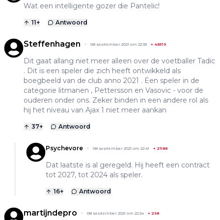
Wat een intelligente gozer die Pantelic!
11
+
Antwoord
Steffenhagen
08 september 2021 om 22:33
+
48319
Dit gaat allang niet meer alleen over de voetballer Tadic
. Dit is een speler die zich heeft ontwikkeld als
boegbeeld van de club anno 2021 . Een speler in de
categorie litmanen , Pettersson en Vasovic - voor de
ouderen onder ons. Zeker binden in een andere rol als
hij het niveau van Ajax 1 niet meer aankan
37
+
Antwoord
Psychevore
08 september 2021 om 22:41
+
21188
Dat laatste is al geregeld. Hij heeft een contract
tot 2027, tot 2024 als speler.
16
+
Antwoord
martijndepro
08 september 2021 om 22:24
+
268