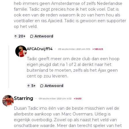
heb immers geen Amsterdamse of zelfs Nederlandse
familie. Tadic zegt precies hoe ik het ook voel. Dat is
ook een van de reden waarom ik zo van hem hou als
voetballer en ras Ajacied. Tadic is gewoon een supporter
op het veld.
20
+
Antwoord
AFCACruijff14
09 september 2021 om 9:15
+
183223
Tadic geeft meer om deze club dan een hoop
eigen jeugd dat na 1 of 2 al denkt naar het
buitenland te moeten, zelfs als het Ajax geen
cent op zou leveren.
5
+
Antwoord
Starring
09 september 2021 om 4:02
+
5433
Dusan Tadic imo één van de beste misschien wel de
allerbeste aankoop van Marc Overmars. Uitleg is
eigenlijk overbodig. Zowel op als naast het veld van
onschatbare waarde. Meer dan terecht speler van het