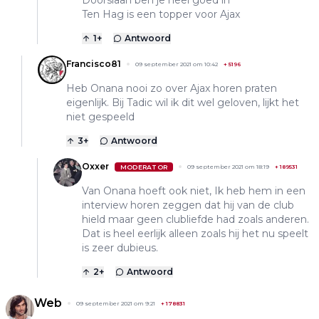
Doorslaan ben je heel goed in
Ten Hag is een topper voor Ajax
1
+
Antwoord
Francisco81
09 september 2021 om 10:42
+
5196
Heb Onana nooi zo over Ajax horen praten
eigenlijk. Bij Tadic wil ik dit wel geloven, lijkt het
niet gespeeld
3
+
Antwoord
Oxxer
MODERATOR
09 september 2021 om 18:19
+
189531
Van Onana hoeft ook niet, Ik heb hem in een
interview horen zeggen dat hij van de club
hield maar geen clubliefde had zoals anderen.
Dat is heel eerlijk alleen zoals hij het nu speelt
is zeer dubieus.
2
+
Antwoord
Web
09 september 2021 om 9:21
+
178831