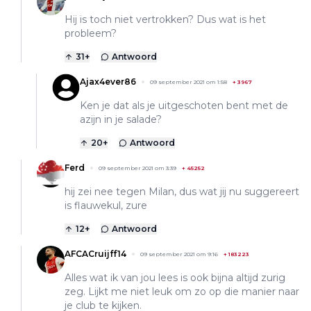
Hij is toch niet vertrokken? Dus wat is het
probleem?
31
+
Antwoord
Ajax4ever86
09 september 2021 om 1:58
+
3967
Ken je dat als je uitgeschoten bent met de
azijn in je salade?
20
+
Antwoord
Ferd
09 september 2021 om 3:39
+
45252
hij zei nee tegen Milan, dus wat jij nu suggereert
is flauwekul, zure
12
+
Antwoord
AFCACruijff14
09 september 2021 om 9:16
+
183223
Alles wat ik van jou lees is ook bijna altijd zurig
zeg. Lijkt me niet leuk om zo op die manier naar
je club te kijken.