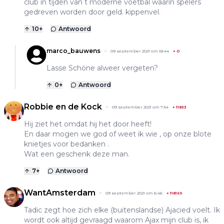
club in tijden van t moderne voetbal waarin spelers
gedreven worden door geld. kippenvel.
10
+
Antwoord
marco_bauwens
09 september 2021 om 18:44
+
0
Lasse Schöne alweer vergeten?
0
+
Antwoord
Robbie en de Kock
09 september 2021 om 7:54
+
11833
Hij ziet het omdat hij het door heeft!
En daar mogen we god of weet ik wie , op onze blote
knietjes voor bedanken .
Wat een geschenk deze man.
7
+
Antwoord
WantAmsterdam
09 september 2021 om 6:46
+
118169
Tadic zegt hoe zich elke (buitenslandse) Ajacied voelt. Ik
wordt ook altijd gevraagd waarom Ajax mijn club is, ik