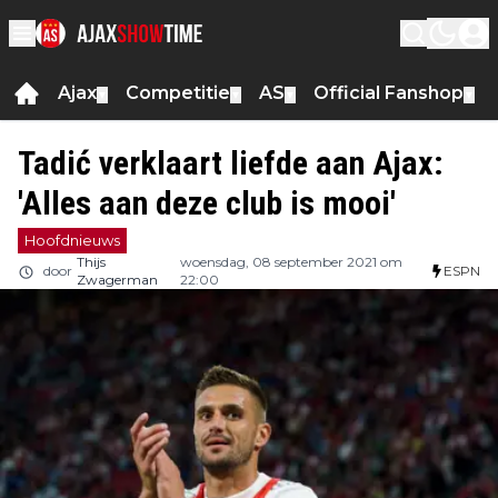
Ajax
Competitie
AS
Official Fanshop
▼
▼
▼
▼
Tadić verklaart liefde aan Ajax:
'Alles aan deze club is mooi'
Hoofdnieuws
Thijs
woensdag, 08 september 2021 om
door
ESPN
Zwagerman
22:00