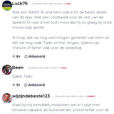
Luck76
09 september 2021 om 8:42
+
2963
Wat een BAAS! Ik vind hem ook echt de beste speler
van dit Ajax. Wat een voorbeeld voor de rest van de
spelers! En wat is het toch mooi dat hij zo graag bij onze
mooie club speelt.
Ik hoop dat we nog veel mogen genieten van hem en
dat we nog vaak 'Tadic on fire' zingen, tijdens zijn
'minute of fame' vlak voor de wedstrijd.
8
+
Antwoord
Been
09 september 2021 om 8:18
+
14841
Sjakie Tadic
9
+
Antwoord
wijzijndebeste123
09 september 2021 om 8:13
+
208523
staat bij mij inmiddels misschien wel in t rijtje met
litmanen rijkaard. als buitenlander zoveel liefde voor de