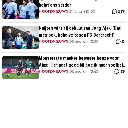
helpt ons verder
517
HOOFDNIEUWS
•
21 jul. om 10:00
Nuijten wint bij debuut van Jong Ajax: 'Dat
mag ook, behalve tegen FC Dordrecht'
0
HOOFDNIEUWS
•
08 aug. om 13:30
Monserrate maakte bewuste keuze voor
Ajax: 'Het past goed bij hoe ik naar voetbal
19
kijk’
HOOFDNIEUWS
•
08 aug. om 12:45