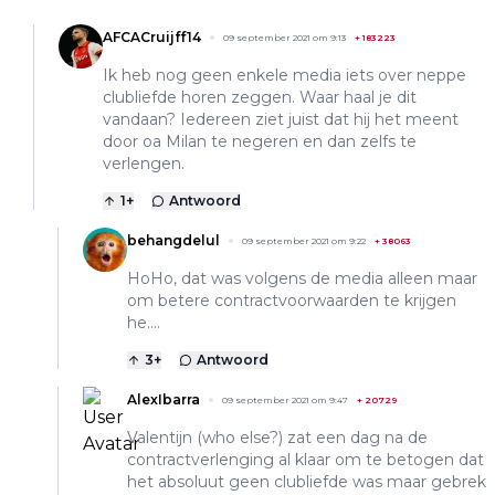
AFCACruijff14
09 september 2021 om 9:13
+
183223
Ik heb nog geen enkele media iets over neppe
clubliefde horen zeggen. Waar haal je dit
vandaan? Iedereen ziet juist dat hij het meent
door oa Milan te negeren en dan zelfs te
verlengen.
1
+
Antwoord
behangdelul
09 september 2021 om 9:22
+
38063
HoHo, dat was volgens de media alleen maar
om betere contractvoorwaarden te krijgen
he....
3
+
Antwoord
AlexIbarra
09 september 2021 om 9:47
+
20729
Valentijn (who else?) zat een dag na de
contractverlenging al klaar om te betogen dat
het absoluut geen clubliefde was maar gebrek