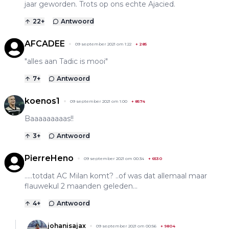
jaar geworden. Trots op ons echte Ajacied.
22
+
Antwoord
AFCADEE
09 september 2021 om 1:22
+
285
"alles aan Tadic is mooi"
7
+
Antwoord
koenos1
09 september 2021 om 1:00
+
8574
Baaaaaaaaas!!
3
+
Antwoord
PierreHeno
09 september 2021 om 00:34
+
6530
.....totdat AC Milan komt? ..of was dat allemaal maar
flauwekul 2 maanden geleden...
4
+
Antwoord
johanisajax
09 september 2021 om 00:56
+
9804