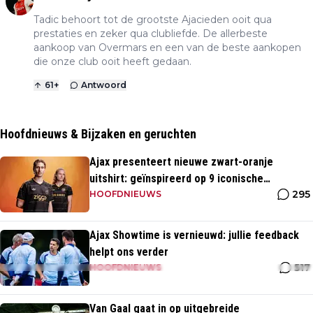
Tadic behoort tot de grootste Ajacieden ooit qua
prestaties en zeker qua clubliefde. De allerbeste
aankoop van Overmars en een van de beste aankopen
die onze club ooit heeft gedaan.
61
+
Antwoord
Hoofdnieuws & Bijzaken en geruchten
Ajax presenteert nieuwe zwart-oranje
uitshirt: geïnspireerd op 9 iconische
295
momenten uit clubhistorie
HOOFDNIEUWS
Ajax Showtime is vernieuwd: jullie feedback
helpt ons verder
517
HOOFDNIEUWS
Van Gaal gaat in op uitgebreide