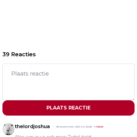
39 Reacties
PLAATS REACTIE
thelordjoshua
09 september 2021 om 20:58
+
10641