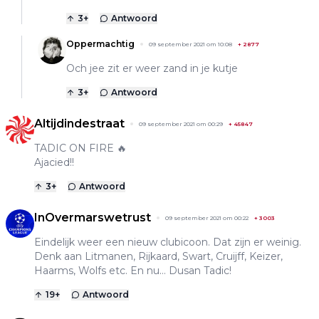
3
+
Antwoord
Oppermachtig
09 september 2021 om 10:08
+
2877
Och jee zit er weer zand in je kutje
3
+
Antwoord
Altijdindestraat
09 september 2021 om 00:29
+
45847
TADIC ON FIRE 🔥
Ajacied!!
3
+
Antwoord
InOvermarswetrust
09 september 2021 om 00:22
+
3003
Eindelijk weer een nieuw clubicoon. Dat zijn er weinig.
Denk aan Litmanen, Rijkaard, Swart, Cruijff, Keizer,
Haarms, Wolfs etc. En nu… Dusan Tadic!
19
+
Antwoord