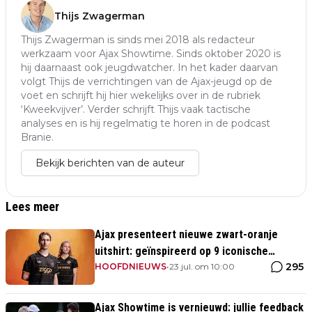
Thijs Zwagerman
Thijs Zwagerman is sinds mei 2018 als redacteur
werkzaam voor Ajax Showtime. Sinds oktober 2020 is
hij daarnaast ook jeugdwatcher. In het kader daarvan
volgt Thijs de verrichtingen van de Ajax-jeugd op de
voet en schrijft hij hier wekelijks over in de rubriek
‘Kweekvijver’. Verder schrijft Thijs vaak tactische
analyses en is hij regelmatig te horen in de podcast
Branie.
Bekijk berichten van de auteur
Lees meer
Ajax presenteert nieuwe zwart-oranje
uitshirt: geïnspireerd op 9 iconische
295
momenten uit clubhistorie
HOOFDNIEUWS
•
23 jul. om 10:00
Ajax Showtime is vernieuwd: jullie feedback