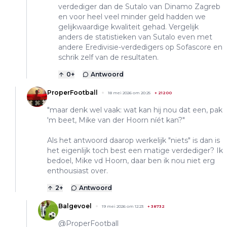
verdediger dan de Sutalo van Dinamo Zagreb
en voor heel veel minder geld hadden we
gelijkwaardige kwaliteit gehad. Vergelijk
anders de statistieken van Sutalo even met
andere Eredivisie-verdedigers op Sofascore en
schrik zelf van de resultaten.
0
+
Antwoord
ProperFootball
18 mei 2026 om 20:25
+
21200
"maar denk wel vaak: wat kan hij nou dat een, pak
'm beet, Mike van der Hoorn níét kan?"
Als het antwoord daarop werkelijk "niets" is dan is
het eigenlijk toch best een matige verdediger? Ik
bedoel, Mike vd Hoorn, daar ben ik nou niet erg
enthousiast over.
2
+
Antwoord
Balgevoel
19 mei 2026 om 12:23
+
38732
@ProperFootball