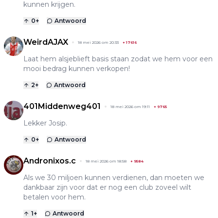
kunnen krijgen.
0
+
Antwoord
WeirdAJAX
18 mei 2026 om 20:33
+
17616
Laat hem alsjeblieft basis staan zodat we hem voor een
mooi bedrag kunnen verkopen!
2
+
Antwoord
401Middenweg401
18 mei 2026 om 19:11
+
9765
Lekker Josip.
0
+
Antwoord
Andronixos.c
18 mei 2026 om 18:58
+
9584
Als we 30 miljoen kunnen verdienen, dan moeten we
dankbaar zijn voor dat er nog een club zoveel wilt
betalen voor hem.
1
+
Antwoord