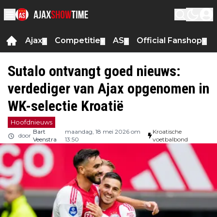
Ajax
Competitie
AS
Official Fanshop
▼
▼
▼
▼
Sutalo ontvangt goed nieuws:
verdediger van Ajax opgenomen in
WK-selectie Kroatië
Hoofdnieuws
Bart
maandag, 18 mei 2026 om
Kroatische
door
Veenstra
13:50
voetbalbond