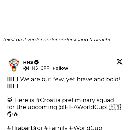
Tekst gaat verder onder onderstaand X-bericht.
HNS
@
HNS_CFF
·
Follow
🟥⬜️ We are but few, yet brave and bold! 
🟥⬜️

🥁 Here is 
#Croatia
 preliminary squad 
for the upcoming 
@FIFAWorldCup
! 🇭🇷
🌎🔥

#HrabarBroj
#Family
#WorldCup