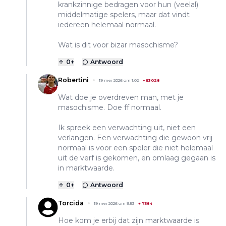
krankzinnige bedragen voor hun (veelal)
middelmatige spelers, maar dat vindt
iedereen helemaal normaal.
Wat is dit voor bizar masochisme?
0
+
Antwoord
Robertini
19 mei 2026 om 1:02
+
53028
Wat doe je overdreven man, met je
masochisme. Doe ff normaal.
Ik spreek een verwachting uit, niet een
verlangen. Een verwachting die gewoon vrij
normaal is voor een speler die niet helemaal
uit de verf is gekomen, en omlaag gegaan is
in marktwaarde.
0
+
Antwoord
Torcida
19 mei 2026 om 9:53
+
7584
Hoe kom je erbij dat zijn marktwaarde is