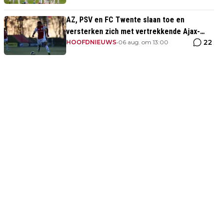
AZ, PSV en FC Twente slaan toe en
versterken zich met vertrekkende Ajax-
22
talenten
HOOFDNIEUWS
•
06 aug. om 13:00