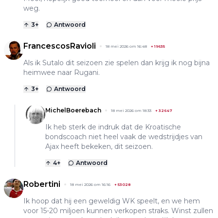
weg.
3
+
Antwoord
FrancescosRavioli
18 mei 2026 om 16:48
+
19635
Als ik Sutalo dit seizoen zie spelen dan krijg ik nog bijna
heimwee naar Rugani.
3
+
Antwoord
MichelBoerebach
18 mei 2026 om 18:33
+
32647
Ik heb sterk de indruk dat de Kroatische
bondscoach niet heel vaak de wedstrijdjes van
Ajax heeft bekeken, dit seizoen.
4
+
Antwoord
Robertini
18 mei 2026 om 16:16
+
53028
Ik hoop dat hij een geweldig WK speelt, en we hem
voor 15-20 miljoen kunnen verkopen straks. Winst zullen