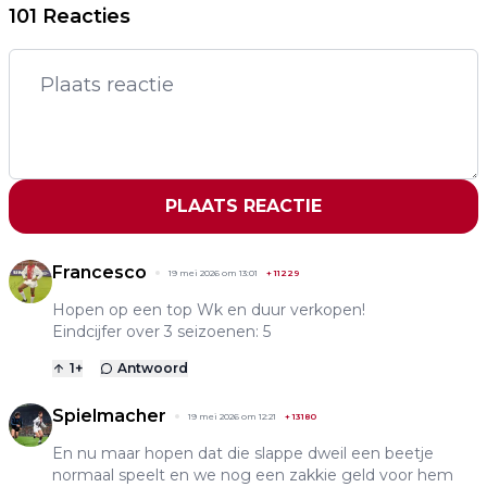
101 Reacties
PLAATS REACTIE
Francesco
19 mei 2026 om 13:01
+
11229
Hopen op een top Wk en duur verkopen!
Eindcijfer over 3 seizoenen: 5
1
+
Antwoord
Spielmacher
19 mei 2026 om 12:21
+
13180
En nu maar hopen dat die slappe dweil een beetje
normaal speelt en we nog een zakkie geld voor hem