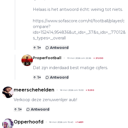
Helaas is het antwoord écht: weinig tot niets.
https://www.sofascore.com/nl/football/player/c
ompare?
ids=152414,954836&ut_ids=_,37&s_ids=_,77012&
s_types=_,overall
1
+
Antwoord
ProperFootball
19 mei 2026 om 22:26
+
21200
Dat zijn inderdaad best matige cijfers.
1
+
Antwoord
meerschehelden
18 mei 2026 om 15:53
+
3230
Verkoop deze zenuwenlijer aub!
1
+
Antwoord
Opperhoofd
18 mei 2026 om 15:40
+
14531