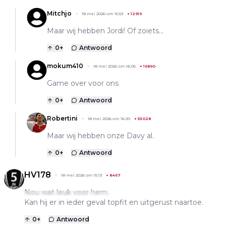
Mitchjo
18 mei 2026 om 15:53
+
12919
Maar wij hebben Jordi! Of zoiets...
0
+
Antwoord
mokum410
18 mei 2026 om 16:05
+
16890
Game over voor ons
0
+
Antwoord
Robertini
18 mei 2026 om 16:20
+
53028
Maar wij hebben onze Davy al.
0
+
Antwoord
HV178
18 mei 2026 om 15:13
+
8467
Nou wat leuk voor hem.
Kan hij er in ieder geval topfit en uitgerust naartoe.
0
+
Antwoord