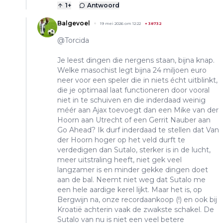
1
+
Antwoord
Balgevoel
19 mei 2026 om 12:22
+
38732
@Torcida
Je leest dingen die nergens staan, bijna knap.
Welke masochist legt bijna 24 miljoen euro
neer voor een speler die in niets écht uitblinkt,
die je optimaal laat functioneren door vooral
niet in te schuiven en die inderdaad weinig
méér aan Ajax toevoegt dan een Mike van der
Hoorn aan Utrecht of een Gerrit Nauber aan
Go Ahead? Ik durf inderdaad te stellen dat Van
der Hoorn hoger op het veld durft te
verdedigen dan Sutalo, sterker is in de lucht,
meer uitstraling heeft, niet gek veel
langzamer is en minder gekke dingen doet
aan de bal. Neemt niet weg dat Sutalo me
een hele aardige kerel lijkt. Maar het is, op
Bergwijn na, onze recordaankoop (!) en ook bij
Kroatië achterin vaak de zwakste schakel. De
Sutalo van nu is niet een veel betere