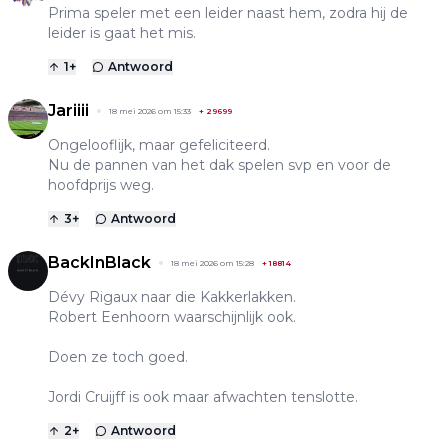
Prima speler met een leider naast hem, zodra hij de
leider is gaat het mis.
1
+
Antwoord
Jariiii
18 mei 2026 om 15:33
+
29699
Ongelooflijk, maar gefeliciteerd.
Nu de pannen van het dak spelen svp en voor de
hoofdprijs weg.
3
+
Antwoord
BackInBlack
18 mei 2026 om 15:28
+
18814
Dévy Rigaux naar die Kakkerlakken.
Robert Eenhoorn waarschijnlijk ook.
Doen ze toch goed.
Jordi Cruijff is ook maar afwachten tenslotte.
2
+
Antwoord