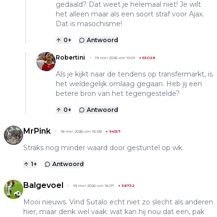
gedaald? Dat weet je helemaal niet! Je wilt
het alleen maar als een soort straf voor Ajax.
Dat is masochisme!
0
+
Antwoord
Robertini
19 mei 2026 om 10:01
+
53028
Als je kijkt naar de tendens op transfermarkt, is
het weldegelijk omlaag gegaan. Heb jij een
betere bron van het tegengestelde?
0
+
Antwoord
MrPink
18 mei 2026 om 16:08
+
94157
Straks nog minder waard door gestuntel op wk.
1
+
Antwoord
Balgevoel
18 mei 2026 om 16:07
+
38732
Mooi nieuws. Vind Sutalo echt niet zo slecht als anderen
hier, maar denk wel vaak: wat kan hij nou dat een, pak