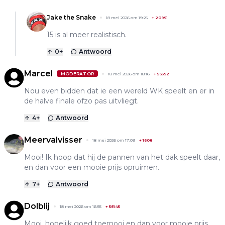
Jake the Snake
18 mei 2026 om 19:25
+
20991
15 is al meer realistisch.
0
+
Antwoord
Marcel
MODERATOR
18 mei 2026 om 18:16
+
56592
Nou even bidden dat ie een wereld WK speelt en er in
de halve finale ofzo pas uitvliegt.
4
+
Antwoord
Meervalvisser
18 mei 2026 om 17:09
+
1608
Mooi! Ik hoop dat hij de pannen van het dak speelt daar,
en dan voor een mooie prijs opruimen.
7
+
Antwoord
Dolblij
18 mei 2026 om 16:55
+
58145
Mooi, hopelijk goed toernooi en dan voor mooie prijs