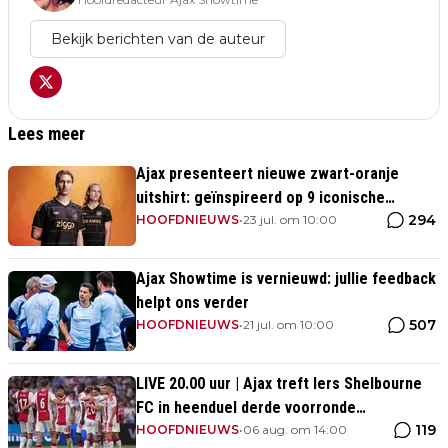
Bekijk berichten van de auteur
Lees meer
Ajax presenteert nieuwe zwart-oranje
uitshirt: geïnspireerd op 9 iconische
294
momenten uit clubhistorie
HOOFDNIEUWS
•
23 jul. om 10:00
Ajax Showtime is vernieuwd: jullie feedback
helpt ons verder
507
HOOFDNIEUWS
•
21 jul. om 10:00
LIVE 20.00 uur | Ajax treft Iers Shelbourne
FC in heenduel derde voorronde
119
Conference League
HOOFDNIEUWS
•
06 aug. om 14:00