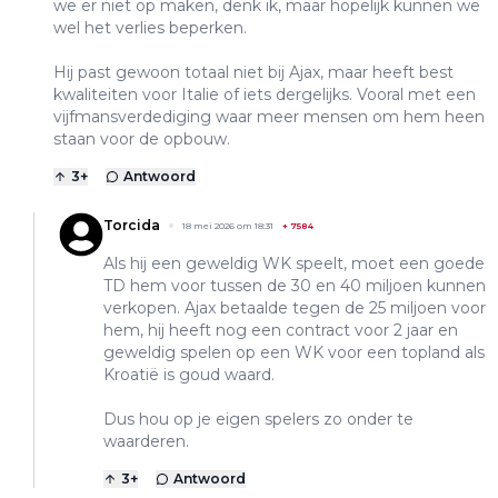
we er niet op maken, denk ik, maar hopelijk kunnen we
wel het verlies beperken.
Hij past gewoon totaal niet bij Ajax, maar heeft best
kwaliteiten voor Italie of iets dergelijks. Vooral met een
vijfmansverdediging waar meer mensen om hem heen
staan voor de opbouw.
3
+
Antwoord
Torcida
18 mei 2026 om 18:31
+
7584
Als hij een geweldig WK speelt, moet een goede
TD hem voor tussen de 30 en 40 miljoen kunnen
verkopen. Ajax betaalde tegen de 25 miljoen voor
hem, hij heeft nog een contract voor 2 jaar en
geweldig spelen op een WK voor een topland als
Kroatië is goud waard.
Dus hou op je eigen spelers zo onder te
waarderen.
3
+
Antwoord