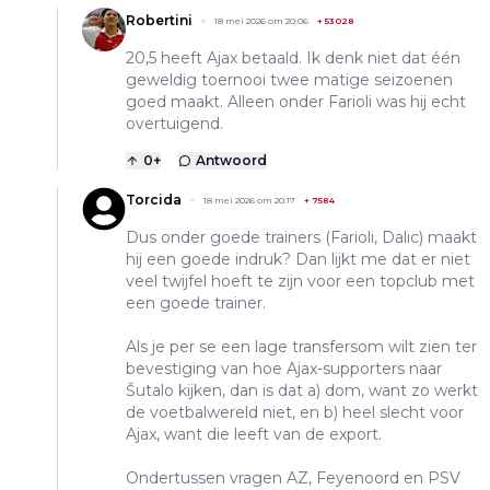
Robertini
18 mei 2026 om 20:06
+
53028
20,5 heeft Ajax betaald. Ik denk niet dat één
geweldig toernooi twee matige seizoenen
goed maakt. Alleen onder Farioli was hij echt
overtuigend.
0
+
Antwoord
Torcida
18 mei 2026 om 20:17
+
7584
Dus onder goede trainers (Farioli, Dalic) maakt
hij een goede indruk? Dan lijkt me dat er niet
veel twijfel hoeft te zijn voor een topclub met
een goede trainer.
Als je per se een lage transfersom wilt zien ter
bevestiging van hoe Ajax-supporters naar
Šutalo kijken, dan is dat a) dom, want zo werkt
de voetbalwereld niet, en b) heel slecht voor
Ajax, want die leeft van de export.
Ondertussen vragen AZ, Feyenoord en PSV