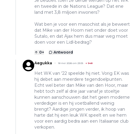
Je bedoelt toen ze derde werden op het WK
en tweede in de Nations League? Dat ene
land met 3,8 miljoen inwoners?
Wat ben je voor een masochist als je beweert
dat Mike van der Hoorn niet onder doet voor
Šutalo, en dat Ajax hem dus maar weg moet
doen voor een Lidl-bedrag?
0
+
Antwoord
Aegukka
18 mei 2026 om 23:05
+
948
Het WK van '22 speelde hij niet. Vorig EK was
hij debet aan meerdere tegendoelpunten.
Echt wel beter dan Mike van den Hoor, maar
hebt toch zelf al drie jaar vanaf je stoeltje
kunnen aanschouwen dat het geen moderne
verdediger is en hij voetballend weinig
brengt? Aardige jongen verder, ik hoop van
harte dat hij een leuk WK speelt en we hem
voor een aardig bedra aan een Italiaanse club
verkopen.