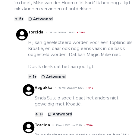
'm beet, Mike van der Hoorn níét kan? Ik heb nog altijd
niks kunnen verzinnen of ontdekken.
5
+
Antwoord
Torcida
18 mei 2026 om 18:32
+
7584
Hij kan geselecteerd worden voor een topland als
Kroatië, en daar ook nog eens vaak in de basis
opgesteld worden. Dat kan Magic Mike niet.
Dus ik denk dat het aan jou ligt.
1
+
Antwoord
Aegukka
18 mei 2026 om 19:24
+
948
Sinds Sutalo speelt gaat het anders niet
geweldig met Kroatië...
1
+
Antwoord
Torcida
18 mei 2026 om 20:20
+
7584