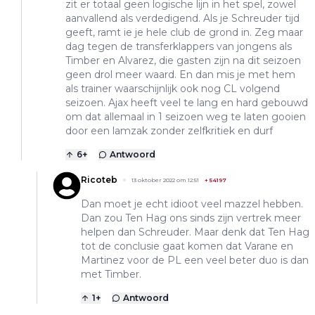
zit er totaal geen logische lijn in het spel, zowel
aanvallend als verdedigend. Als je Schreuder tijd
geeft, ramt ie je hele club de grond in. Zeg maar
dag tegen de transferklappers van jongens als
Timber en Alvarez, die gasten zijn na dit seizoen
geen drol meer waard. En dan mis je met hem
als trainer waarschijnlijk ook nog CL volgend
seizoen. Ajax heeft veel te lang en hard gebouwd
om dat allemaal in 1 seizoen weg te laten gooien
door een lamzak zonder zelfkritiek en durf
6
+
Antwoord
Ricoteb
13 oktober 2022 om 12:51
+
54197
Dan moet je echt idioot veel mazzel hebben.
Dan zou Ten Hag ons sinds zijn vertrek meer
helpen dan Schreuder. Maar denk dat Ten Hag
tot de conclusie gaat komen dat Varane en
Martinez voor de PL een veel beter duo is dan
met Timber.
1
+
Antwoord