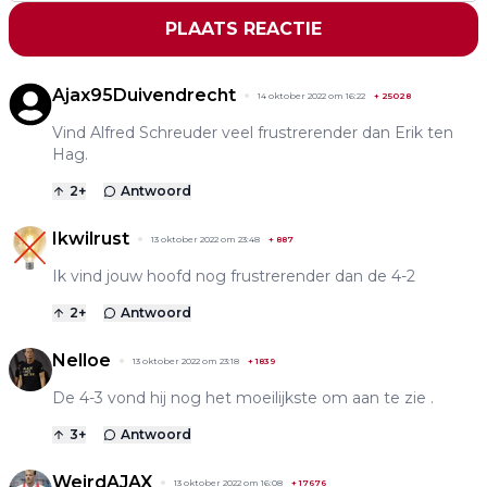
PLAATS REACTIE
Ajax95Duivendrecht
14 oktober 2022 om 16:22
+
25028
Vind Alfred Schreuder veel frustrerender dan Erik ten
Hag.
2
+
Antwoord
Ikwilrust
13 oktober 2022 om 23:48
+
887
Ik vind jouw hoofd nog frustrerender dan de 4-2
2
+
Antwoord
Nelloe
13 oktober 2022 om 23:18
+
1839
De 4-3 vond hij nog het moeilijkste om aan te zie .
3
+
Antwoord
WeirdAJAX
13 oktober 2022 om 16:08
+
17676