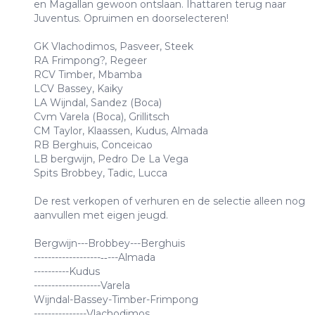
en Magallan gewoon ontslaan. Ihattaren terug naar
Juventus. Opruimen en doorselecteren!
GK Vlachodimos, Pasveer, Steek
RA Frimpong?, Regeer
RCV Timber, Mbamba
LCV Bassey, Kaiky
LA Wijndal, Sandez (Boca)
Cvm Varela (Boca), Grillitsch
CM Taylor, Klaassen, Kudus, Almada
RB Berghuis, Conceicao
LB bergwijn, Pedro De La Vega
Spits Brobbey, Tadic, Lucca
De rest verkopen of verhuren en de selectie alleen nog
aanvullen met eigen jeugd.
Bergwijn---Brobbey---Berghuis
-------------------‐‐---Almada
----------Kudus
-------------------Varela
Wijndal-Bassey-Timber-Frimpong
---------------Vlachodimos