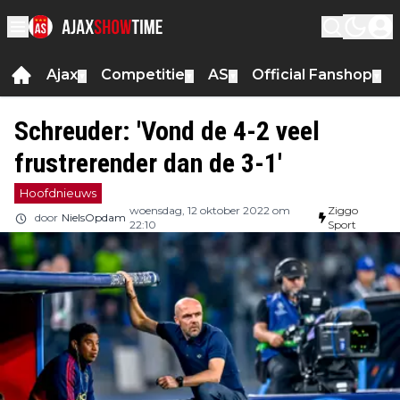
Ajax
Competitie
AS
Official Fanshop
▼
▼
▼
▼
Schreuder: 'Vond de 4-2 veel
frustrerender dan de 3-1'
Hoofdnieuws
woensdag, 12 oktober 2022 om
Ziggo
door
NielsOpdam
22:10
Sport