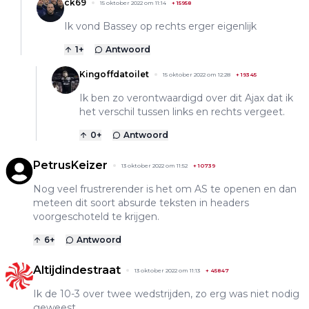
ck69
15 oktober 2022 om 11:14
+
15958
Ik vond Bassey op rechts erger eigenlijk
1
+
Antwoord
Kingoffdatoilet
15 oktober 2022 om 12:28
+
19345
Ik ben zo verontwaardigd over dit Ajax dat ik
het verschil tussen links en rechts vergeet.
0
+
Antwoord
PetrusKeizer
13 oktober 2022 om 11:52
+
10739
Nog veel frustrerender is het om AS te openen en dan
meteen dit soort absurde teksten in headers
voorgeschoteld te krijgen.
6
+
Antwoord
Altijdindestraat
13 oktober 2022 om 11:13
+
45847
Ik de 10-3 over twee wedstrijden, zo erg was niet nodig
geweest.