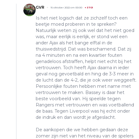
GVR
15 oktober 2022 om 00:00
+
3701
Is het niet logisch dat ze zichzelf toch een
beetje moed proberen in te spreken?
Natuurlijk weten zij ook wel dat het niet goed
was, maar eerlijk is eerlijk, er stond wel een
ander Ajax als het bange elftal in de
thuiswedstrijd. Dat was beschamend. Dat zij
na 4 minuten en na een kwartier fouten
genadeloos afstraffen, helpt niet echt bij het
vertrouwen. Toch heeft Ajax daarna in ieder
geval nog gevoetbald en hing de 3-3 meer in
de lucht dan de 4-2, die je ook weer weggeeft.
Persoonlijke fouten hebben met name met
vertrouwen te maken. Bassey is daar het
beste voorbeeld van. Hij speelde tegen
Rangers met vertrouwen en was voetballend
de baas. Tegen Liverpool was hij echt onder
de indruk en dan wordt je afgeslacht.
De aankopen die we hebben gedaan deze
zomer zijn niet van het niveau van de spelers