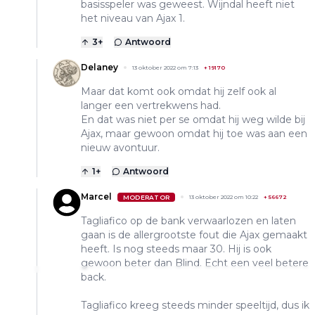
basisspeler was geweest. Wijndal heeft niet
het niveau van Ajax 1.
3
+
Antwoord
Delaney
13 oktober 2022 om 7:13
+
19170
Maar dat komt ook omdat hij zelf ook al
langer een vertrekwens had.
En dat was niet per se omdat hij weg wilde bij
Ajax, maar gewoon omdat hij toe was aan een
nieuw avontuur.
1
+
Antwoord
Marcel
MODERATOR
13 oktober 2022 om 10:22
+
56672
Tagliafico op de bank verwaarlozen en laten
gaan is de allergrootste fout die Ajax gemaakt
heeft. Is nog steeds maar 30. Hij is ook
gewoon beter dan Blind. Echt een veel betere
back.
Tagliafico kreeg steeds minder speeltijd, dus ik