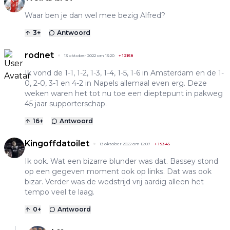
Waar ben je dan wel mee bezig Alfred?
3
+
Antwoord
rodnet
13 oktober 2022 om 13:20
+
12158
Ik vond de 1-1, 1-2, 1-3, 1-4, 1-5, 1-6 in Amsterdam en de 1-
0, 2-0, 3-1 en 4-2 in Napels allemaal even erg. Deze
weken waren het tot nu toe een dieptepunt in pakweg
45 jaar supporterschap.
16
+
Antwoord
Kingoffdatoilet
13 oktober 2022 om 12:07
+
19345
Ik ook. Wat een bizarre blunder was dat. Bassey stond
op een gegeven moment ook op links. Dat was ook
bizar. Verder was de wedstrijd vrij aardig alleen het
tempo veel te laag.
0
+
Antwoord