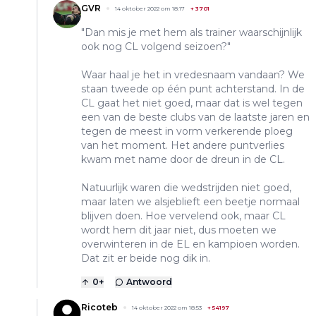
GVR
14 oktober 2022 om 18:17
+
3701
"Dan mis je met hem als trainer waarschijnlijk
ook nog CL volgend seizoen?"
Waar haal je het in vredesnaam vandaan? We
staan tweede op één punt achterstand. In de
CL gaat het niet goed, maar dat is wel tegen
een van de beste clubs van de laatste jaren en
tegen de meest in vorm verkerende ploeg
van het moment. Het andere puntverlies
kwam met name door de dreun in de CL.
Natuurlijk waren die wedstrijden niet goed,
maar laten we alsjeblieft een beetje normaal
blijven doen. Hoe vervelend ook, maar CL
wordt hem dit jaar niet, dus moeten we
overwinteren in de EL en kampioen worden.
Dat zit er beide nog dik in.
0
+
Antwoord
Ricoteb
14 oktober 2022 om 18:53
+
54197