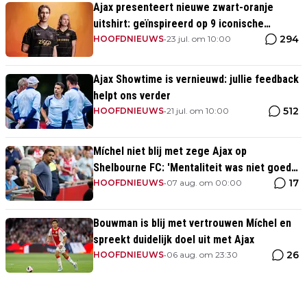
Ajax presenteert nieuwe zwart-oranje
uitshirt: geïnspireerd op 9 iconische
294
momenten uit clubhistorie
HOOFDNIEUWS
•
23 jul. om 10:00
Ajax Showtime is vernieuwd: jullie feedback
helpt ons verder
512
HOOFDNIEUWS
•
21 jul. om 10:00
Míchel niet blij met zege Ajax op
Shelbourne FC: 'Mentaliteit was niet goed
17
genoeg in de slotfase'
HOOFDNIEUWS
•
07 aug. om 00:00
Bouwman is blij met vertrouwen Míchel en
spreekt duidelijk doel uit met Ajax
26
HOOFDNIEUWS
•
06 aug. om 23:30