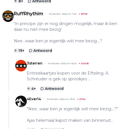
8
+
Antwoord
RuffRhythim
13 oktober 2022 om 7:32
+
25761
'In principe zijn er nog dingen mogelijk, maar ik ben
daar nu niet mee bezig'
Nee...waar ben je eigenlijk wèl mee bezig....?
19
+
Antwoord
3sterren
13 oktober 2022 om 16:23
+
20205
Entreekaartjes kopen voor de Efteling. A.
Schreuder is gek op sprookjes ...
4
+
Antwoord
4Ever14
13 oktober 2022 om 19:22
+
9794
"Nee...waar ben je eigenlijk wèl mee bezig....?"
Ajax helemaal kapot maken van binnenuit...