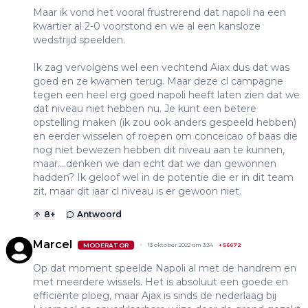
Maar ik vond het vooral frustrerend dat napoli na een
kwartier al 2-0 voorstond en we al een kansloze
wedstrijd speelden.
Ik zag vervolgens wel een vechtend Aiax dus dat was
goed en ze kwamen terug. Maar deze cl campagne
tegen een heel erg goed napoli heeft laten zien dat we
dat niveau niet hebben nu. Je kunt een betere
opstelling maken (ik zou ook anders gespeeld hebben)
en eerder wisselen of roepen om conceicao of baas die
nog niet bewezen hebben dit niveau aan te kunnen,
maar….denken we dan echt dat we dan gewonnen
hadden? Ik geloof wel in de potentie die er in dit team
zit, maar dit iaar cl niveau is er gewoon niet.
8
+
Antwoord
Marcel
MODERATOR
13 oktober 2022 om 3:34
+
56672
Op dat moment speelde Napoli al met de handrem en
met meerdere wissels. Het is absoluut een goede en
efficiënte ploeg, maar Ajax is sinds de nederlaag bij