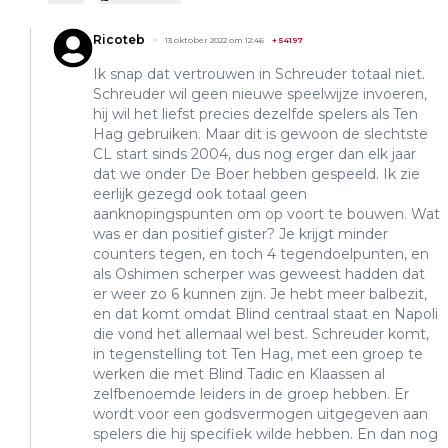
Ricoteb
13 oktober 2022 om 12:46
+
54197
Ik snap dat vertrouwen in Schreuder totaal niet.
Schreuder wil geen nieuwe speelwijze invoeren,
hij wil het liefst precies dezelfde spelers als Ten
Hag gebruiken. Maar dit is gewoon de slechtste
CL start sinds 2004, dus nog erger dan elk jaar
dat we onder De Boer hebben gespeeld. Ik zie
eerlijk gezegd ook totaal geen
aanknopingspunten om op voort te bouwen. Wat
was er dan positief gister? Je krijgt minder
counters tegen, en toch 4 tegendoelpunten, en
als Oshimen scherper was geweest hadden dat
er weer zo 6 kunnen zijn. Je hebt meer balbezit,
en dat komt omdat Blind centraal staat en Napoli
die vond het allemaal wel best. Schreuder komt,
in tegenstelling tot Ten Hag, met een groep te
werken die met Blind Tadic en Klaassen al
zelfbenoemde leiders in de groep hebben. Er
wordt voor een godsvermogen uitgegeven aan
spelers die hij specifiek wilde hebben. En dan nog