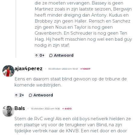
die ze moeten vervangen. Bassey is geen
Martinez zoals in zijn laatste seizoen, Bergwijn
heeft minder dreiging dan Antony. Kudus en
Brobbey zijn geen Haller. Rensch en Sanchez
zijn geen Nous en Taylor is nog geen
Gravenberch. En Schreuder is nog geen Ten
Hag. Hij heeft misschien nog wel een bad guy
nodig in zijn staf.
0
+
Antwoord
ajax4perez
13 oktober 2022 om 10:41
+
10607
Eens en daarom staat blind gewoon op de tribune de
komende wedstrijden.
2
+
Antwoord
Bals
13 oktober 2022 om 9:36
+
4430
Stem de RvC weg! Als een old boys netwerk hielden ze
een plaatsje vrij voor de terugkeer van Blind, na zijn
tijdelijke vertrek naar de KNVB. Een niet door en door