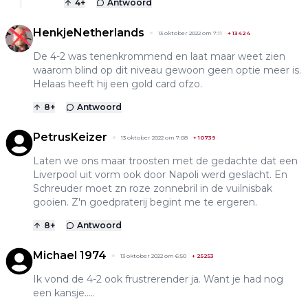
4
+
Antwoord
HenkjeNetherlands
13 oktober 2022 om 7:11
+
13424
De 4-2 was tenenkrommend en laat maar weet zien
waarom blind op dit niveau gewoon geen optie meer is.
Helaas heeft hij een gold card ofzo.
8
+
Antwoord
PetrusKeizer
13 oktober 2022 om 7:08
+
10739
Laten we ons maar troosten met de gedachte dat een
Liverpool uit vorm ook door Napoli werd geslacht. En
Schreuder moet zn roze zonnebril in de vuilnisbak
gooien. Z'n goedpraterij begint me te ergeren.
8
+
Antwoord
Michael 1974
13 oktober 2022 om 6:50
+
25253
Ik vond de 4-2 ook frustrerender ja. Want je had nog
een kansje…..