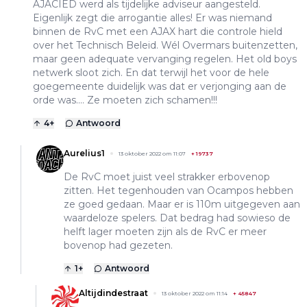
AJACIED werd als tijdelijke adviseur aangesteld.
Eigenlijk zegt die arrogantie alles! Er was niemand
binnen de RvC met een AJAX hart die controle hield
over het Technisch Beleid. Wél Overmars buitenzetten,
maar geen adequate vervanging regelen. Het old boys
netwerk sloot zich. En dat terwijl het voor de hele
goegemeente duidelijk was dat er verjonging aan de
orde was.... Ze moeten zich schamen!!!
4
+
Antwoord
Aurelius1
13 oktober 2022 om 11:07
+
19737
De RvC moet juist veel strakker erbovenop
zitten. Het tegenhouden van Ocampos hebben
ze goed gedaan. Maar er is 110m uitgegeven aan
waardeloze spelers. Dat bedrag had sowieso de
helft lager moeten zijn als de RvC er meer
bovenop had gezeten.
1
+
Antwoord
Altijdindestraat
13 oktober 2022 om 11:14
+
45847