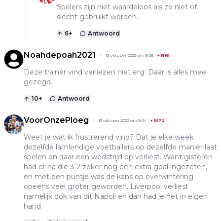
Spelers zijn niet waardeloos als ze niet of
slecht gebruikt worden.
6
+
Antwoord
Noahdepoah2021
13 oktober 2022 om 9:06
+
5193
Deze trainer vind verliezen niet erg. Daar is alles mee
gezegd.
10
+
Antwoord
VoorOnzePloeg
13 oktober 2022 om 9:04
+
5972
Weet je wat ik frustrerend vind? Dat je elke week
dezelfde lamlendige voetballers op dezelfde manier laat
spelen en daar een wedstrijd op verliest. Want gisteren
had er na die 3-2 zeker nog een extra goal ingezeten,
en met een puntje was de kans op overwintering
opeens veel groter geworden. Liverpool verliest
namelijk ook van dit Napoli en dan had je het in eigen
hand