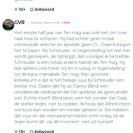
10
+
Antwoord
GVR
13 oktober 2022 om 11:03
+
3701
Het eerste half jaar van Ten Hag was ook niet om over
naar huis te schrijven. Hij had echter geen totaal
vernieuwde selectie en speelde geen CL. Daarna begon
het te lopen. Als Schreuder -in tegenstelling tot wat hier
wordt geroepen- de tijd krijgt, dan voorspel ik hetzelfde.
Schreuder is een totaal andere trainer als Ten Hag. Hij
laat spelers veel meer vrij en is rustig, in tegenstelling
tot de bijna maniakale Ten Hag. Mijn grootste
kritiekpunt is dat ik het heilige vuur bij Schreuder een
beetje mis. Daarin lijkt hij op Danny Blind, een
uitstekende veldtrainer die het spelletje als geen ander
ziet. Echter heeft Blind laten zien het zonder Van Gaal,
de sterke leider, niet te redden. Ik hoop dat Alfred intern
wel boos kan worden en minder gelaten is. We hebben
dat vuur en die winnaarsmentaliteit echt nodig, bij dit
team komt dit -op dit moment- niet uit hunzelf.
13
+
Antwoord