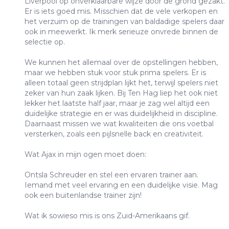
Liverpool op onverklaarbare wijze door de grond gezakt.
Er is iets goed mis. Misschien dat de vele verkopen en
het verzuim op de trainingen van baldadige spelers daar
ook in meewerkt. Ik merk serieuze onvrede binnen de
selectie op.
We kunnen het allemaal over de opstellingen hebben,
maar we hebben stuk voor stuk prima spelers. Er is
alleen totaal geen strijdplan lijkt het, terwijl spelers niet
zeker van hun zaak lijken. Bij Ten Hag liep het ook niet
lekker het laatste half jaar, maar je zag wel altijd een
duidelijke strategie en er was duidelijkheid in discipline.
Daarnaast missen we wat kwaliteiten die ons voetbal
versterken, zoals een pijlsnelle back en creativiteit.
Wat Ajax in mijn ogen moet doen:
Ontsla Schreuder en stel een ervaren trainer aan.
Iemand met veel ervaring en een duidelijke visie. Mag
ook een buitenlandse trainer zijn!
Wat ik sowieso mis is ons Zuid-Amerikaans gif.