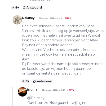
8
+
Antwoord
Delaney
13 oktober 2022 om 4:10
+
19170
Een extra linksback (naast Sández van Boca
Juniors) mis ik alleen nog op je wensenlijstje, want
ik ben nog niet helemaal overtuigd van Wijndal.
Ook zou ik Vlachodimos vervangen voor Altay
Bayındır of een andere keeper.
Want ik vind Vlachodimos een prima keeper,
maar hij moet ook kunnen meevoetballen bij
Ajax.
Bij Pasveer word dat namelijk ook steeds minder
de laatste tijd, en wij zien hoe hij daarmee
omgaat de laatste paar wedstrijden.
3
+
Antwoord
brullie
13 oktober 2022 om 7:07
+
7674
@Delaney
Dan laten ze Nico gaan terwijl hij nu