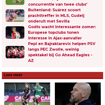
concurrentie van twee clubs'
Buitenland: Suárez scoort
prachttreffer in MLS, Gudelj
onderuit met Sevilla
Godts wacht interessante zomer:
Europese topclubs tonen
interesse in Ajax-aanvaller
Pepi en Bajraktarevic helpen PSV
langs PEC Zwolle, weinig
spektakel bij Go Ahead Eagles -
AZ