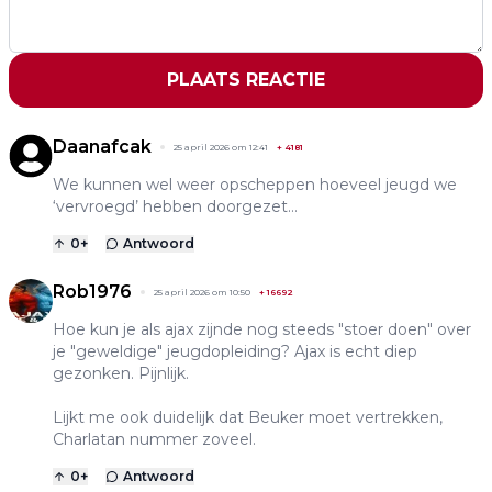
PLAATS REACTIE
Daanafcak
25 april 2026 om 12:41
+
4181
We kunnen wel weer opscheppen hoeveel jeugd we
‘vervroegd’ hebben doorgezet…
0
+
Antwoord
Rob1976
25 april 2026 om 10:50
+
16692
Hoe kun je als ajax zijnde nog steeds "stoer doen" over
je "geweldige" jeugdopleiding? Ajax is echt diep
gezonken. Pijnlijk.
Lijkt me ook duidelijk dat Beuker moet vertrekken,
Charlatan nummer zoveel.
0
+
Antwoord