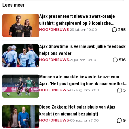
Lees meer
Ajax presenteert nieuwe zwart-oranje
uitshirt: geïnspireerd op 9 iconische
295
momenten uit clubhistorie
HOOFDNIEUWS
•
23 jul. om 10:00
Ajax Showtime is vernieuwd: jullie feedback
helpt ons verder
516
HOOFDNIEUWS
•
21 jul. om 10:00
Monserrate maakte bewuste keuze voor
Ajax: 'Het past goed bij hoe ik naar voetbal
5
kijk’
HOOFDNIEUWS
•
08 aug. om 8:00
Diepe Zakken: Het salarishuis van Ajax
kraakt (en niemand bezuinigt)
9
HOOFDNIEUWS
•
08 aug. om 7:00