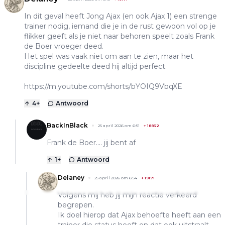
In dit geval heeft Jong Ajax (en ook Ajax 1) een strenge
trainer nodig, iemand die je in de rust gewoon vol op je
flikker geeft als je niet naar behoren speelt zoals Frank
de Boer vroeger deed.
Het spel was vaak niet om aan te zien, maar het
discipline gedeelte deed hij altijd perfect.
https://m.youtube.com/shorts/bYOIQ9VbqXE
4
+
Antwoord
BackInBlack
25 april 2026 om 6:51
+
18832
Frank de Boer.... jij bent af
1
+
Antwoord
Delaney
25 april 2026 om 6:54
+
19171
Volgens mij heb jij mijn reactie verkeerd
begrepen.
Ik doel hierop dat Ajax behoefte heeft aan een
trainer die status heeft en dat ook uitstraalt