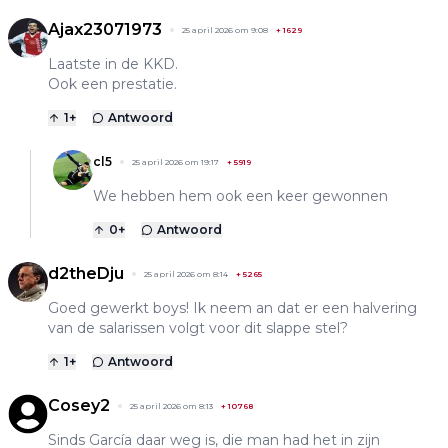
Ajax23071973
25 april 2026 om 9:08
+
1629
Laatste in de KKD.
Ook een prestatie.
1
+
Antwoord
cl5
25 april 2026 om 19:17
+
5919
We hebben hem ook een keer gewonnen
0
+
Antwoord
d2theDju
25 april 2026 om 8:14
+
5265
Goed gewerkt boys! Ik neem an dat er een halvering
van de salarissen volgt voor dit slappe stel?
1
+
Antwoord
Cosey2
25 april 2026 om 8:13
+
10768
Sinds García daar weg is, die man had het in zijn