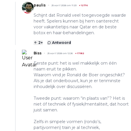
paulis
25 april 2026 om 11:20
+
12716
Schijnt dat Ronald veel toegevoegde waarde
heeft. Spelers kunnen bij hem oanterecht
voor vakantietips naar Qatar en de beste
botox en haar-behandelingen.
2
+
Antwoord
Biss
25 april 2026 om 12:26
+
17952
Eerste punt: het is wel makkelijk om één
naam eruit te pikken.
Waarom vind je Ronald de Boer ongeschikt?
Als je dat onderbouwt, kun je er tenminste
inhoudelijk over discussiëren.
Tweede punt: waarom “in plaats van”? Het is
niet óf techniek óf fysiek/mentaliteit, dat hoort
juist samen.
Zelfs in simpele vormen (rondo’s,
partijvormen) train je al techniek,