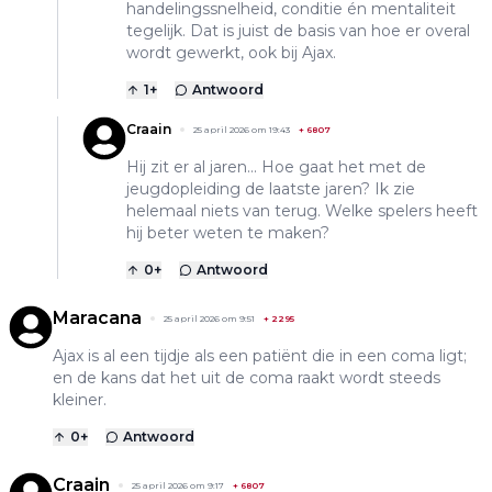
handelingssnelheid, conditie én mentaliteit
tegelijk. Dat is juist de basis van hoe er overal
wordt gewerkt, ook bij Ajax.
1
+
Antwoord
Craain
25 april 2026 om 19:43
+
6807
Hij zit er al jaren... Hoe gaat het met de
jeugdopleiding de laatste jaren? Ik zie
helemaal niets van terug. Welke spelers heeft
hij beter weten te maken?
0
+
Antwoord
Maracana
25 april 2026 om 9:51
+
2295
Ajax is al een tijdje als een patiënt die in een coma ligt;
en de kans dat het uit de coma raakt wordt steeds
kleiner.
0
+
Antwoord
Craain
25 april 2026 om 9:17
+
6807