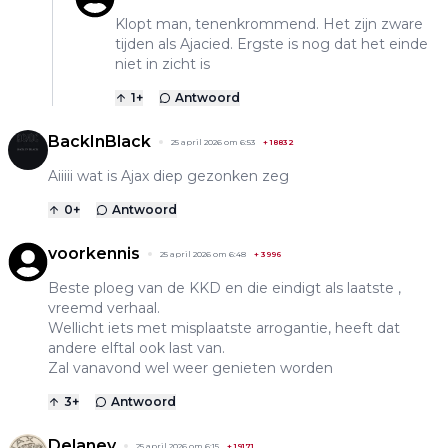
Klopt man, tenenkrommend. Het zijn zware
tijden als Ajacied. Ergste is nog dat het einde
niet in zicht is
1
+
Antwoord
BackInBlack
25 april 2026 om 6:53
+
18832
Aiiiii wat is Ajax diep gezonken zeg
0
+
Antwoord
voorkennis
25 april 2026 om 6:48
+
3996
Beste ploeg van de KKD en die eindigt als laatste ,
vreemd verhaal.
Wellicht iets met misplaatste arrogantie, heeft dat
andere elftal ook last van.
Zal vanavond wel weer genieten worden
3
+
Antwoord
Delaney
25 april 2026 om 6:15
+
19171