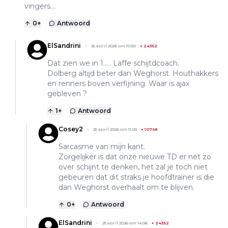
vingers….
0
+
Antwoord
ElSandrini
25 april 2026 om 10:50
+
24352
Dat zien we in 1..... Laffe schijtdcoach.
Dolberg altijd beter dan Weghorst. Houthakkers
en renners boven verfijning. Waar is ajax
gebleven ?
1
+
Antwoord
Cosey2
25 april 2026 om 11:03
+
10768
Sarcasme van mijn kant.
Zorgelijker is dat onze nieuwe TD er net zo
over schijnt te denken, het zal je toch niet
gebeuren dat dit straks je hoofdtrainer is die
dan Weghorst overhaalt om te blijven.
0
+
Antwoord
ElSandrini
25 april 2026 om 14:06
+
24352