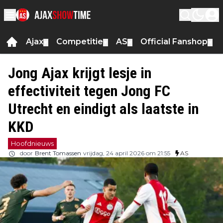
Ajax
Competitie
AS
Official Fanshop
▼
▼
▼
▼
Jong Ajax krijgt lesje in
effectiviteit tegen Jong FC
Utrecht en eindigt als laatste in
KKD
Hoofdnieuws
door
Brent Tomassen
vrijdag, 24 april 2026 om 21:55
AS