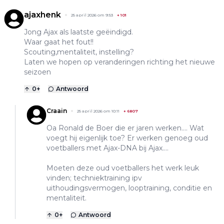
ajaxhenk
25 april 2026 om 9:53
+
101
Jong Ajax als laatste geëindigd.
Waar gaat het fout!!
Scouting,mentaliteit, instelling?
Laten we hopen op veranderingen richting het nieuwe
seizoen
0
+
Antwoord
Craain
25 april 2026 om 10:11
+
6807
Oa Ronald de Boer die er jaren werken.... Wat
voegt hij eigenlijk toe? Er werken genoeg oud
voetballers met Ajax-DNA bij Ajax....
Moeten deze oud voetballers het werk leuk
vinden; techniektraining ipv
uithoudingsvermogen, looptraining, conditie en
mentaliteit.
0
+
Antwoord