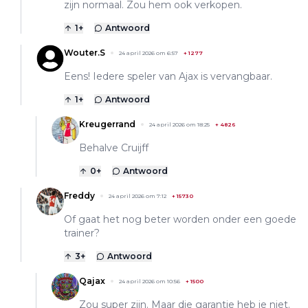
zijn normaal. Zou hem ook verkopen.
1
+
Antwoord
Wouter.S
24 april 2026 om 6:57
+
1277
Eens! Iedere speler van Ajax is vervangbaar.
1
+
Antwoord
Kreugerrand
24 april 2026 om 18:25
+
4826
Behalve Cruijff
0
+
Antwoord
Freddy
24 april 2026 om 7:12
+
15730
Of gaat het nog beter worden onder een goede
trainer?
3
+
Antwoord
Qajax
24 april 2026 om 10:56
+
1500
Zou super zijn. Maar die garantie heb je niet.