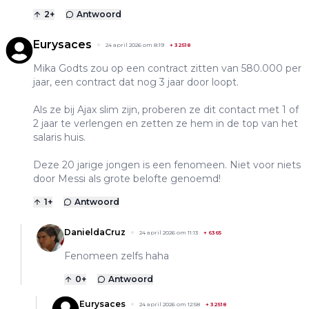
2
+
Antwoord
Eurysaces
24 april 2026 om 8:19
+
32518
Mika Godts zou op een contract zitten van 580.000 per
jaar, een contract dat nog 3 jaar door loopt.
Als ze bij Ajax slim zijn, proberen ze dit contact met 1 of
2 jaar te verlengen en zetten ze hem in de top van het
salaris huis.
Deze 20 jarige jongen is een fenomeen. Niet voor niets
door Messi als grote belofte genoemd!
1
+
Antwoord
DanieldaCruz
24 april 2026 om 11:13
+
6365
Fenomeen zelfs haha
0
+
Antwoord
Eurysaces
24 april 2026 om 12:58
+
32518