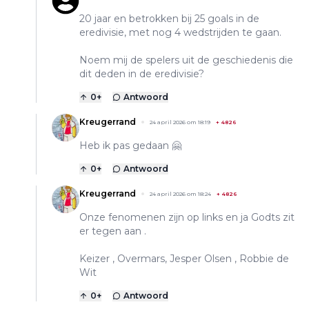
20 jaar en betrokken bij 25 goals in de
eredivisie, met nog 4 wedstrijden te gaan.
Noem mij de spelers uit de geschiedenis die
dit deden in de eredivisie?
0
+
Antwoord
Kreugerrand
24 april 2026 om 18:19
+
4826
Heb ik pas gedaan 🤗
0
+
Antwoord
Kreugerrand
24 april 2026 om 18:24
+
4826
Onze fenomenen zijn op links en ja Godts zit
er tegen aan .
Keizer , Overmars, Jesper Olsen , Robbie de
Wit
0
+
Antwoord