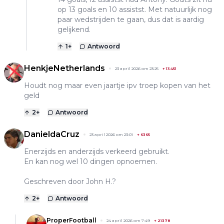
op 13 goals en 10 assistst. Met natuurlijk nog
paar wedstrijden te gaan, dus dat is aardig
gelijkend.
1
+
Antwoord
HenkjeNetherlands
23 april 2026 om 23:25
+
13451
Houdt nog maar even jaartje ipv troep kopen van het
geld
2
+
Antwoord
DanieldaCruz
23 april 2026 om 23:01
+
6365
Enerzijds en anderzijds verkeerd gebruikt.
En kan nog wel 10 dingen opnoemen.
Geschreven door John H.?
2
+
Antwoord
ProperFootball
24 april 2026 om 7:49
+
21378