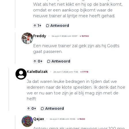
Wat als het niet klikt en hij op de bank komt,
omdat er een aankoop bijkomt waar de
nieuwe trainer al lijntje mee heeft gehad.
1
+
Antwoord
Freddy
24 april 2026 om 10:57
+
15730
Een nieuwe trainer zal gek zijn als hij Godts
gaat passeren.
0
+
Antwoord
KaleBalzak
24 april 2026 om 7:55
+
1778
Ja dat waren leuke bedragen in tijden dat we
iedereen naar de klote speelden. Ik denk dat hoe
we er nu aan toe zijn je al blij mag zijn met de
helft
0
+
Antwoord
Qajax
24 april 2026 om 10:55
+
1500
Antony ging als winger gewoon voor 100 mio