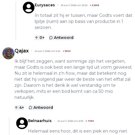
Eurysaces
25 april 2026 om 23:20
+
32518
In totaal zit hij er tussen, maar Godts voert dat
lijstje (ruim) aan op basis van productie in 1
seizoen.
0
+
Antwoord
Qajax
24 april 2026 om 5:45
+
1500
Ik blijf het zeggen, want sommige zijn het vergeten,
maar Godts is ook best een lange tijd uit vorm geweest.
Nu zit ie helemaal in z'n flow, maar dat betekent nog
niet dat hij volgend jaar weer de beste van het elftal zal
zijn. Daarom is het denk ik wel verstandig om te
verkopen, mits er een bod komt van ca 50 mio
natuurlijk.
4
+
Antwoord
Belnaarhuis
24 april 2026 om 6:53
+
7019
Helemaal eens hoor, dit is een piek en nog niet