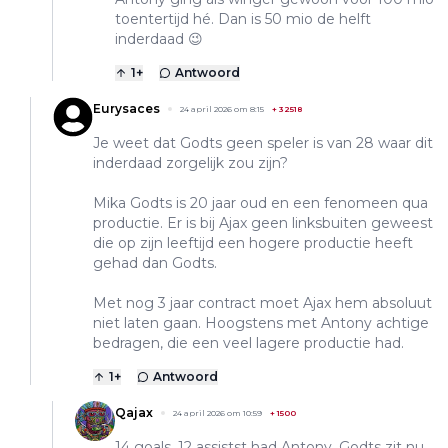
toentertijd hé. Dan is 50 mio de helft
inderdaad 😉
1
+
Antwoord
Eurysaces
24 april 2026 om 8:15
+
32518
Je weet dat Godts geen speler is van 28 waar dit
inderdaad zorgelijk zou zijn?
Mika Godts is 20 jaar oud en een fenomeen qua
productie. Er is bij Ajax geen linksbuiten geweest
die op zijn leeftijd een hogere productie heeft
gehad dan Godts.
Met nog 3 jaar contract moet Ajax hem absoluut
niet laten gaan. Hoogstens met Antony achtige
bedragen, die een veel lagere productie had.
1
+
Antwoord
Qajax
24 april 2026 om 10:59
+
1500
14 goals, 12 assistst had Antony. Godts zit nu