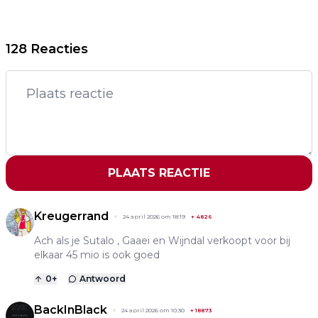
128 Reacties
PLAATS REACTIE
Kreugerrand
24 april 2026 om 18:19
+
4826
Ach als je Sutalo , Gaaei en Wijndal verkoopt voor bij
elkaar 45 mio is ook goed
0
+
Antwoord
BackInBlack
24 april 2026 om 10:30
+
18873