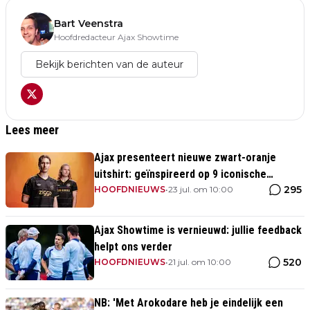
Bart Veenstra
Hoofdredacteur Ajax Showtime
Bekijk berichten van de auteur
Lees meer
Ajax presenteert nieuwe zwart-oranje
uitshirt: geïnspireerd op 9 iconische
295
momenten uit clubhistorie
HOOFDNIEUWS
•
23 jul. om 10:00
Ajax Showtime is vernieuwd: jullie feedback
helpt ons verder
520
HOOFDNIEUWS
•
21 jul. om 10:00
NB: 'Met Arokodare heb je eindelijk een