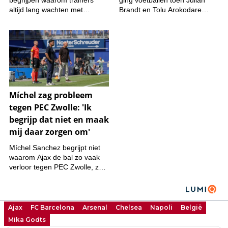
Ajax
FC Barcelona
Arsenal
Chelsea
Napoli
België
Mika Godts