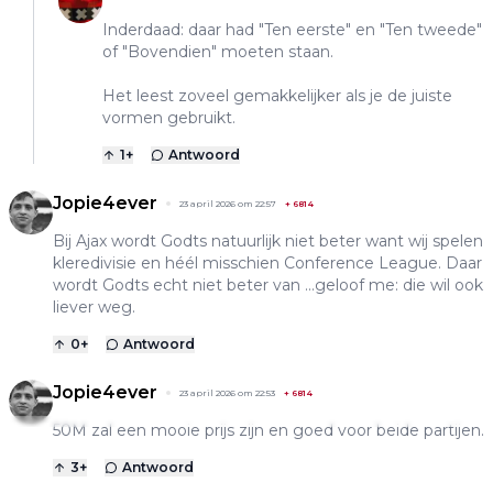
Inderdaad: daar had "Ten eerste" en "Ten tweede"
of "Bovendien" moeten staan.
Het leest zoveel gemakkelijker als je de juiste
vormen gebruikt.
1
+
Antwoord
Jopie4ever
23 april 2026 om 22:57
+
6814
Bij Ajax wordt Godts natuurlijk niet beter want wij spelen
kleredivisie en héél misschien Conference League. Daar
wordt Godts echt niet beter van ...geloof me: die wil ook
liever weg.
0
+
Antwoord
Jopie4ever
23 april 2026 om 22:53
+
6814
50M zal een mooie prijs zijn en goed voor beide partijen.
3
+
Antwoord