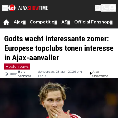
Ajax
Competitie
AS
Official Fanshop
▼
▼
▼
▼
Godts wacht interessante zomer:
Europese topclubs tonen interesse
in Ajax-aanvaller
Hoofdnieuws
Bart
donderdag, 23 april 2026 om
Ajax
door
Veenstra
19:30
Showtime