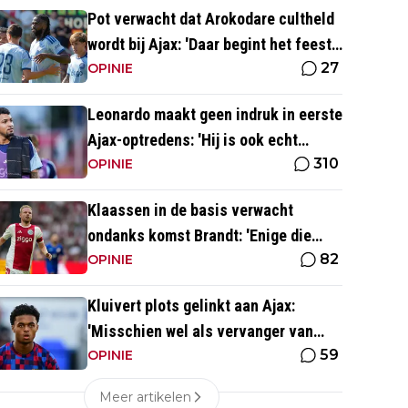
Pot verwacht dat Arokodare cultheld
wordt bij Ajax: 'Daar begint het feest
27
eigenlijk al'
OPINIE
Leonardo maakt geen indruk in eerste
Ajax-optredens: 'Hij is ook echt
310
langzaam'
OPINIE
Klaassen in de basis verwacht
ondanks komst Brandt: 'Enige die
82
daar goed kan spelen'
OPINIE
Kluivert plots gelinkt aan Ajax:
'Misschien wel als vervanger van
59
Mika Godts'
OPINIE
Meer artikelen