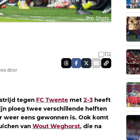
112
uws door
strijd tegen
FC Twente
met
2-3
heeft
n ploeg twee verschillende helften
 er weer eens gewonnen is. Ook komt
juichen van
Wout Weghorst
, die na