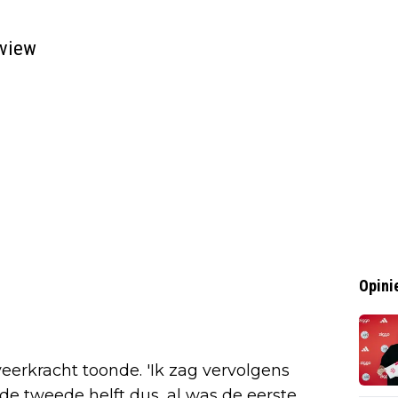
rview
Opini
veerkracht toonde. 'Ik zag vervolgens
de tweede helft dus, al was de eerste