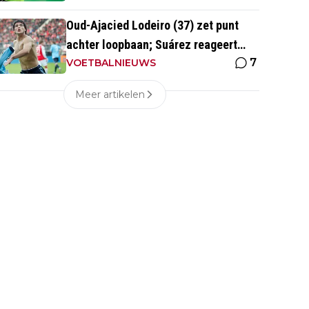
Oud-Ajacied Lodeiro (37) zet punt
achter loopbaan; Suárez reageert
7
emotioneel
VOETBALNIEUWS
Meer artikelen