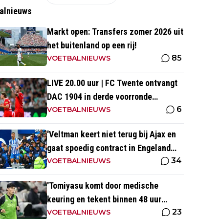
alnieuws
Markt open: Transfers zomer 2026 uit
het buitenland op een rij!
85
VOETBALNIEUWS
LIVE 20.00 uur | FC Twente ontvangt
DAC 1904 in derde voorronde
6
Conference League
VOETBALNIEUWS
'Veltman keert niet terug bij Ajax en
gaat spoedig contract in Engeland
34
ondertekenen'
VOETBALNIEUWS
'Tomiyasu komt door medische
keuring en tekent binnen 48 uur
23
contract bij nieuwe club'
VOETBALNIEUWS