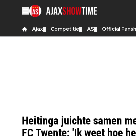
Ajax
Competitie
AS
Official Fans
▼
▼
▼
Heitinga juichte samen m
FC Twente: 'Ik weet hoe het