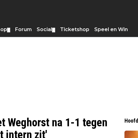
hop
Forum
Social
Ticketshop
Speel en Win
▼
▼
et Weghorst na 1-1 tegen
Hoofd
 intern zit'