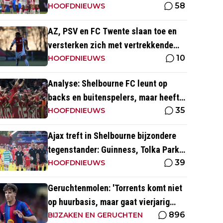
58
voorronde Conference League
HOOFDNIEUWS
AZ, PSV en FC Twente slaan toe en
versterken zich met vertrekkende
10
Ajax-talenten
HOOFDNIEUWS
Analyse: Shelbourne FC leunt op
backs en buitenspelers, maar heeft
35
restverdediging totaal niet op orde
HOOFDNIEUWS
Ajax treft in Shelbourne bijzondere
tegenstander: Guinness, Tolka Park
39
en bijzonder lage marktwaarde
HOOFDNIEUWS
Geruchtenmolen: 'Torrents komt niet
op huurbasis, maar gaat vierjarig
896
contract tekenen bij Ajax'
BIJZAKEN EN GERUCHTEN