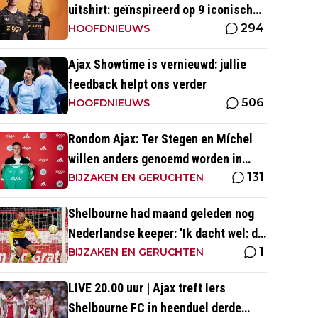
uitshirt: geïnspireerd op 9 iconische
294
momenten uit clubhistorie
HOOFDNIEUWS
Ajax Showtime is vernieuwd: jullie
feedback helpt ons verder
506
HOOFDNIEUWS
Rondom Ajax: Ter Stegen en Míchel
willen anders genoemd worden in
131
media
BIJZAKEN EN GERUCHTEN
Shelbourne had maand geleden nog
Nederlandse keeper: 'Ik dacht wel: dit
1
is wel héél Iers'
BIJZAKEN EN GERUCHTEN
LIVE 20.00 uur | Ajax treft Iers
Shelbourne FC in heenduel derde