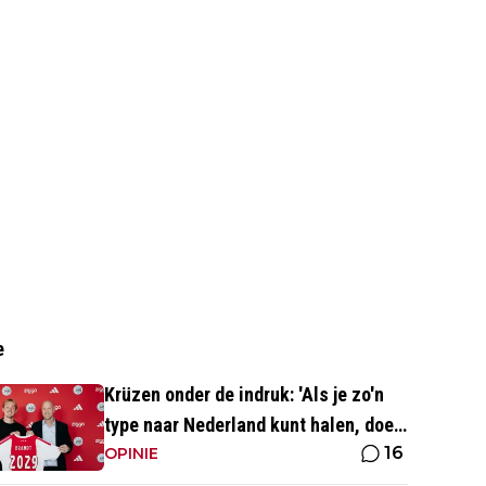
e
Krüzen onder de indruk: 'Als je zo'n
type naar Nederland kunt halen, doe
16
je iets goed'
OPINIE