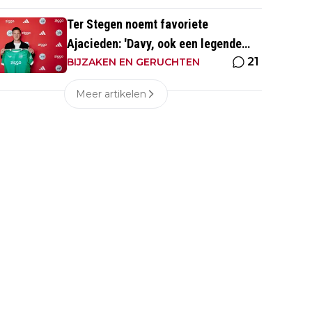
Ter Stegen noemt favoriete
Ajacieden: 'Davy, ook een legende
21
van de club'
BIJZAKEN EN GERUCHTEN
Meer artikelen