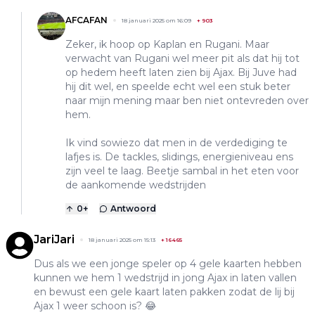
AFCAFAN
18 januari 2025 om 16:09
+
903
Zeker, ik hoop op Kaplan en Rugani. Maar
verwacht van Rugani wel meer pit als dat hij tot
op hedem heeft laten zien bij Ajax. Bij Juve had
hij dit wel, en speelde echt wel een stuk beter
naar mijn mening maar ben niet ontevreden over
hem.
Ik vind sowiezo dat men in de verdediging te
lafjes is. De tackles, slidings, energieniveau ens
zijn veel te laag. Beetje sambal in het eten voor
de aankomende wedstrijden
0
+
Antwoord
JariJari
18 januari 2025 om 15:13
+
16465
Dus als we een jonge speler op 4 gele kaarten hebben
kunnen we hem 1 wedstrijd in jong Ajax in laten vallen
en bewust een gele kaart laten pakken zodat de lij bij
Ajax 1 weer schoon is? 😂