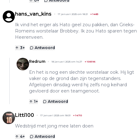
0
+
Antwoord
hans_van_kins
17 januari 2025 om 18:21
+
1483
Ik vind het erger als Hato geel zou pakken, dan Grieks-
Romeins worstelaar Brobbey. Ik zou Hato sparen tegen
Heerenveen.
3
+
Antwoord
Redrum
18 januari 2025 om 14:27
+
106196
En het is nog een slechte worstelaar ook. Hij ligt
vaker op de grond dan zijn tegenstanders.
Afgelopen dinsdag werd hij zelfs nog keihard
gevloerd door een teamgenoot.
1
+
Antwoord
Litti100
17 januari 2025 om 18:01
+
1470
Wedstrijd met jong mee laten doen
4
+
Antwoord