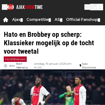
Ajax
Competitie
AS
Official Fanshop
▼
▼
▼
▼
Hato en Brobbey op scherp:
Klassieker mogelijk op de tocht
voor tweetal
Hoofdnieuws
Bart
zondag, 19 januari 2025 om
Ajax
door
Veenstra
14:00
Showtime