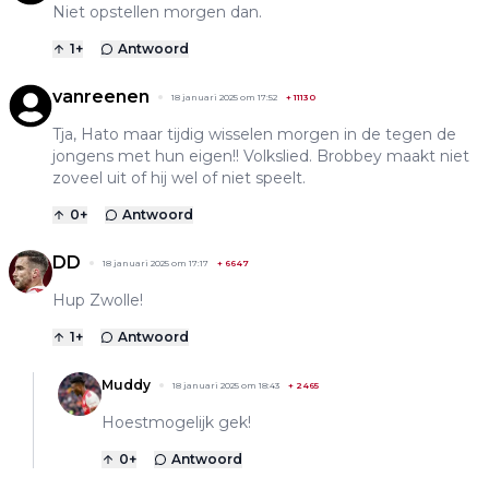
Niet opstellen morgen dan.
1
+
Antwoord
vanreenen
18 januari 2025 om 17:52
+
11130
Tja, Hato maar tijdig wisselen morgen in de tegen de
jongens met hun eigen!! Volkslied. Brobbey maakt niet
zoveel uit of hij wel of niet speelt.
0
+
Antwoord
DD
18 januari 2025 om 17:17
+
6647
Hup Zwolle!
1
+
Antwoord
Muddy
18 januari 2025 om 18:43
+
2465
Hoestmogelijk gek!
0
+
Antwoord