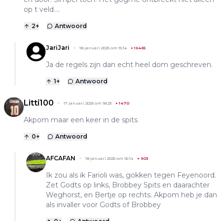
op t veld….
2
+
Antwoord
JariJari
18 januari 2025 om 15:14
+
16465
Ja de regels zijn dan echt heel dom geschreven.
1
+
Antwoord
Litti100
17 januari 2025 om 18:23
+
1470
Akpom maar een keer in de spits
0
+
Antwoord
AFCAFAN
18 januari 2025 om 16:14
+
903
Ik zou als ik Farioli was, gokken tegen Feyenoord.
Zet Godts op links, Brobbey Spits en daarachter
Weghorst, en Bertje op rechts. Akpom heb je dan
als invaller voor Godts of Brobbey