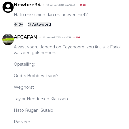
Newbee34
18 januari 2025 om 16:48
+
6942
Hato misschien dan maar even niet?
0
+
Antwoord
AFCAFAN
18 januari 2025 om 16:34
+
903
Alvast vooruitlopend op Feyenoord, zou ik als ik Farioli
was een gok nemen.
Opstelling:
Godts Brobbey Traoré
Weghorst
Taylor Henderson Klaassen
Hato Rugani Sutalo
Pasveer