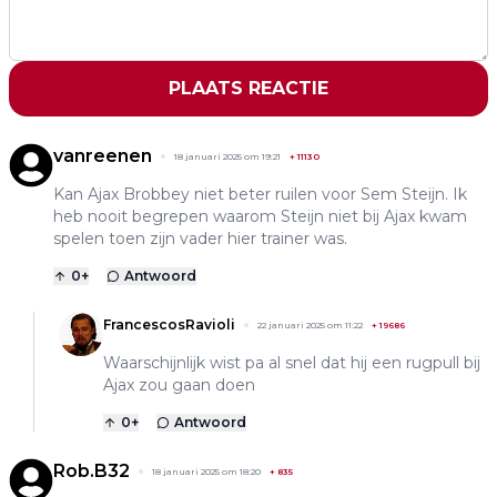
PLAATS REACTIE
vanreenen
18 januari 2025 om 19:21
+
11130
Kan Ajax Brobbey niet beter ruilen voor Sem Steijn. Ik
heb nooit begrepen waarom Steijn niet bij Ajax kwam
spelen toen zijn vader hier trainer was.
0
+
Antwoord
FrancescosRavioli
22 januari 2025 om 11:22
+
19686
Waarschijnlijk wist pa al snel dat hij een rugpull bij
Ajax zou gaan doen
0
+
Antwoord
Rob.B32
18 januari 2025 om 18:20
+
835