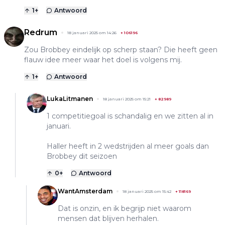
1
+
Antwoord
Redrum
18 januari 2025 om 14:26
+
106196
Zou Brobbey eindelijk op scherp staan? Die heeft geen
flauw idee meer waar het doel is volgens mij.
1
+
Antwoord
LukaLitmanen
18 januari 2025 om 15:21
+
82989
1 competitiegoal is schandalig en we zitten al in
januari.
Haller heeft in 2 wedstrijden al meer goals dan
Brobbey dit seizoen
0
+
Antwoord
WantAmsterdam
18 januari 2025 om 15:42
+
118169
Dat is onzin, en ik begrijp niet waarom
mensen dat blijven herhalen.