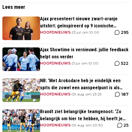
Lees meer
Ajax presenteert nieuwe zwart-oranje
uitshirt: geïnspireerd op 9 iconische
295
momenten uit clubhistorie
HOOFDNIEUWS
•
23 jul. om 10:00
Ajax Showtime is vernieuwd: jullie feedback
helpt ons verder
522
HOOFDNIEUWS
•
21 jul. om 10:00
NB: 'Met Arokodare heb je eindelijk een
spits die zowel een aanspeelpunt is als
187
diepte heeft'
HOOFDNIEUWS
•
09 aug. om 23:25
Brandt ziet belangrijke teamgenoot: 'Zo
belangrijk om hier te hebben, hij heeft je
25
rug'
HOOFDNIEUWS
•
09 aug. om 20:30