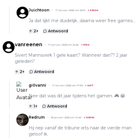
Juichtoon
17 januari 2025 om 18:10
+
39304
Ja dat lijkt me duidelijk...daarna weer free games...
2
+
Antwoord
vanreenen
17 januari 2025 om 16:26
+
11130
Sivert Mannsverk 1 gele kaart? Wanneer dan?? 2 jaar
geleden?
2
+
Antwoord
gi0vanni
17 januari 2025 om 17:59
+
9417
Nee dat was dit jaar tijdens het gamen. 🎮 😂
1
+
Antwoord
Redrum
18 januari 2025 om 14:40
+
106196
Hij riep vanaf de tribune iets naar de vierde man
geloof ik.