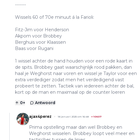
-------
Wissels 60 of 70e minuut á la Farioli:
Fitz-Jim voor Henderson
Akpom voor Brobbey
Berghuis voor Klaassen
Baas voor Rugani
1 wissel achter de hand houden voor een rode kaart in
de spits. Brobbey gaat waarschijnlijk rood pakken, dan
haal je Weghorst naar voren en wissel je Taylor voor een
extra verdediger zodat men het verdedigend vast
probeert te zetten. Tactiek van iedereen achter de bal,
kort op de man en maximaal op de counter loeren
0
+
Antwoord
ajax4perez
18 januari 2025 om 16:48
+
10607
Prima opstelling maar dan wel Brobbey en
Weghorst wisselen. Brobbey loopt veel meer en
tactischer tussen de linies