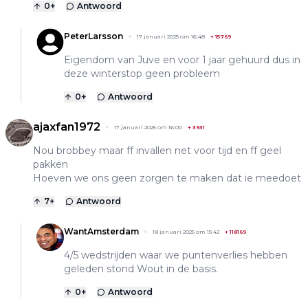
0
+
Antwoord
PeterLarsson
17 januari 2025 om 16:48
+
15769
Eigendom van Juve en voor 1 jaar gehuurd dus in
deze winterstop geen probleem
0
+
Antwoord
ajaxfan1972
17 januari 2025 om 16:00
+
3931
Nou brobbey maar ff invallen net voor tijd en ff geel
pakken
Hoeven we ons geen zorgen te maken dat ie meedoet
7
+
Antwoord
WantAmsterdam
18 januari 2025 om 15:42
+
118169
4/5 wedstrijden waar we puntenverlies hebben
geleden stond Wout in de basis.
0
+
Antwoord