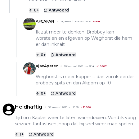
0
+
Antwoord
AFCAFAN
18 januari 2025 om 20:15
+
903
Ik zat meer te denken, Brobbey kan
worstelen en afgeven op Weghorst die hem
er dan inknalt
0
+
Antwoord
ajax4perez
18 januari 2025 om 21:14
+
10607
Weghorst is meer kopper … dan zou ik eerder
brobbey spits en dan Akpom op 10
0
+
Antwoord
Heldhaftig
18 januari 2025 om 15:56
+
13806
Tijd om Kaplan weer te laten warmdraaien. Vond ik vorig
seizoen fantastisch, hoop dat hij snel weer mag spelen.
1
+
Antwoord