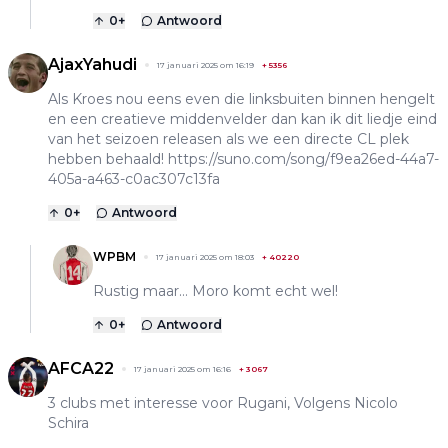
0
+
Antwoord
AjaxYahudi
17 januari 2025 om 16:19
+
5356
Als Kroes nou eens even die linksbuiten binnen hengelt
en een creatieve middenvelder dan kan ik dit liedje eind
van het seizoen releasen als we een directe CL plek
hebben behaald!
https://suno.com/song/f9ea26ed-44a7-
405a-a463-c0ac307c13fa
0
+
Antwoord
WPBM
17 januari 2025 om 18:03
+
40220
Rustig maar… Moro komt echt wel!
0
+
Antwoord
AFCA22
17 januari 2025 om 16:16
+
3067
3 clubs met interesse voor Rugani, Volgens Nicolo
Schira