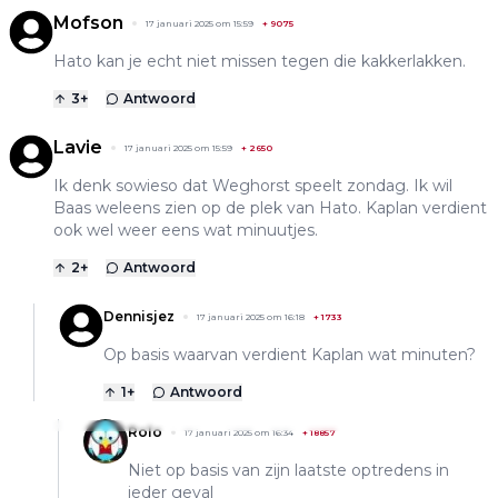
Mofson
17 januari 2025 om 15:59
+
9075
Hato kan je echt niet missen tegen die kakkerlakken.
3
+
Antwoord
Lavie
17 januari 2025 om 15:59
+
2650
Ik denk sowieso dat Weghorst speelt zondag. Ik wil
Baas weleens zien op de plek van Hato. Kaplan verdient
ook wel weer eens wat minuutjes.
2
+
Antwoord
Dennisjez
17 januari 2025 om 16:18
+
1733
Op basis waarvan verdient Kaplan wat minuten?
1
+
Antwoord
Rolo
17 januari 2025 om 16:34
+
18857
Niet op basis van zijn laatste optredens in
ieder geval