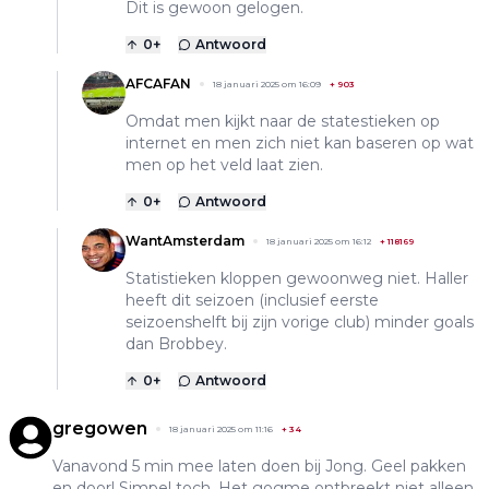
Dit is gewoon gelogen.
0
+
Antwoord
AFCAFAN
18 januari 2025 om 16:09
+
903
Omdat men kijkt naar de statestieken op
internet en men zich niet kan baseren op wat
men op het veld laat zien.
0
+
Antwoord
WantAmsterdam
18 januari 2025 om 16:12
+
118169
Statistieken kloppen gewoonweg niet. Haller
heeft dit seizoen (inclusief eerste
seizoenshelft bij zijn vorige club) minder goals
dan Brobbey.
0
+
Antwoord
gregowen
18 januari 2025 om 11:16
+
34
Vanavond 5 min mee laten doen bij Jong. Geel pakken
en door! Simpel toch. Het gogme ontbreekt niet alleen