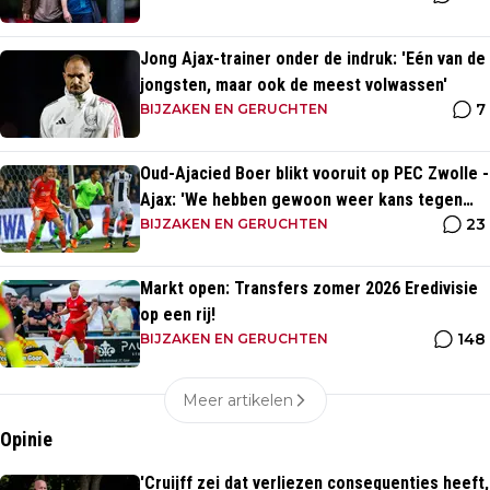
Jong Ajax-trainer onder de indruk: 'Eén van de
jongsten, maar ook de meest volwassen'
7
BIJZAKEN EN GERUCHTEN
Oud-Ajacied Boer blikt vooruit op PEC Zwolle -
Ajax: 'We hebben gewoon weer kans tegen
23
Ajax'
BIJZAKEN EN GERUCHTEN
Markt open: Transfers zomer 2026 Eredivisie
op een rij!
148
BIJZAKEN EN GERUCHTEN
Meer artikelen
Opinie
'Cruijff zei dat verliezen consequenties heeft,