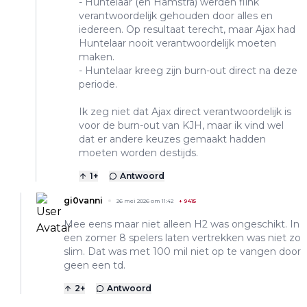
- Huntelaar (en Hamstra) werden flink
verantwoordelijk gehouden door alles en
iedereen. Op resultaat terecht, maar Ajax had
Huntelaar nooit verantwoordelijk moeten
maken.
- Huntelaar kreeg zijn burn-out direct na deze
periode.
Ik zeg niet dat Ajax direct verantwoordelijk is
voor de burn-out van KJH, maar ik vind wel
dat er andere keuzes gemaakt hadden
moeten worden destijds.
1
+
Antwoord
gi0vanni
26 mei 2026 om 11:42
+
9415
Mee eens maar niet alleen H2 was ongeschikt. In
een zomer 8 spelers laten vertrekken was niet zo
slim. Dat was met 100 mil niet op te vangen door
geen een td.
2
+
Antwoord