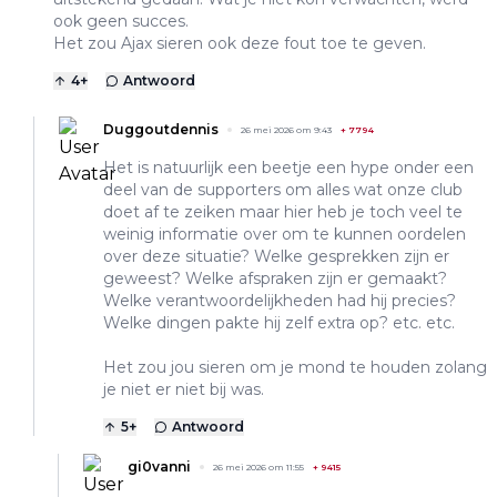
ook geen succes.
Het zou Ajax sieren ook deze fout toe te geven.
4
+
Antwoord
Duggoutdennis
26 mei 2026 om 9:43
+
7794
Het is natuurlijk een beetje een hype onder een
deel van de supporters om alles wat onze club
doet af te zeiken maar hier heb je toch veel te
weinig informatie over om te kunnen oordelen
over deze situatie? Welke gesprekken zijn er
geweest? Welke afspraken zijn er gemaakt?
Welke verantwoordelijkheden had hij precies?
Welke dingen pakte hij zelf extra op? etc. etc.
Het zou jou sieren om je mond te houden zolang
je niet er niet bij was.
5
+
Antwoord
gi0vanni
26 mei 2026 om 11:55
+
9415