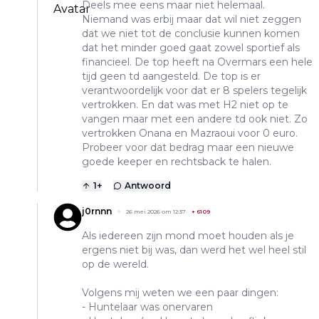
Deels mee eens maar niet helemaal.
Niemand was erbij maar dat wil niet zeggen
dat we niet tot de conclusie kunnen komen
dat het minder goed gaat zowel sportief als
financieel. De top heeft na Overmars een hele
tijd geen td aangesteld. De top is er
verantwoordelijk voor dat er 8 spelers tegelijk
vertrokken. En dat was met H2 niet op te
vangen maar met een andere td ook niet. Zo
vertrokken Onana en Mazraoui voor 0 euro.
Probeer voor dat bedrag maar een nieuwe
goede keeper en rechtsback te halen.
1
+
Antwoord
j0rnnn
26 mei 2026 om 12:37
+
6109
Als iedereen zijn mond moet houden als je
ergens niet bij was, dan werd het wel heel stil
op de wereld.
Volgens mij weten we een paar dingen:
- Huntelaar was onervaren