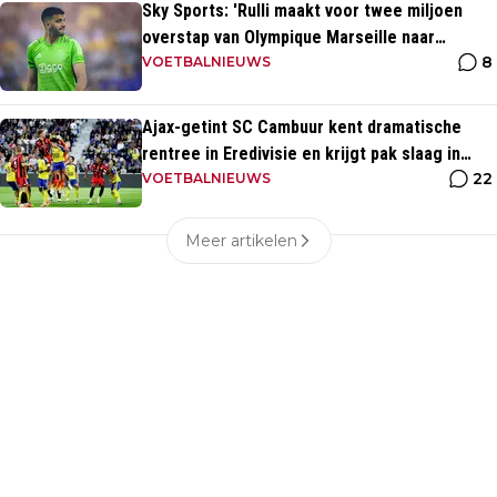
Sky Sports: 'Rulli maakt voor twee miljoen
overstap van Olympique Marseille naar
8
Manchester City'
VOETBALNIEUWS
Ajax-getint SC Cambuur kent dramatische
rentree in Eredivisie en krijgt pak slaag in
22
eigen huis
VOETBALNIEUWS
Meer artikelen