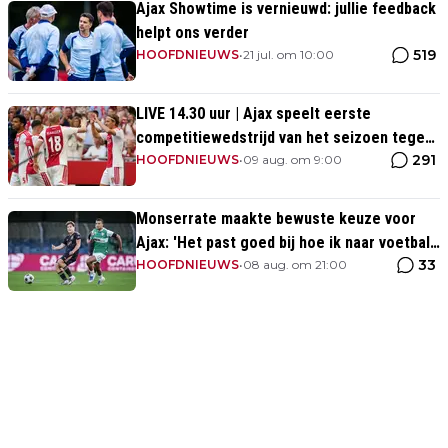
Ajax Showtime is vernieuwd: jullie feedback
helpt ons verder
519
HOOFDNIEUWS
•
21 jul. om 10:00
LIVE 14.30 uur | Ajax speelt eerste
competitiewedstrijd van het seizoen tegen
291
PEC Zwolle
HOOFDNIEUWS
•
09 aug. om 9:00
Monserrate maakte bewuste keuze voor
Ajax: 'Het past goed bij hoe ik naar voetbal
33
kijk’
HOOFDNIEUWS
•
08 aug. om 21:00