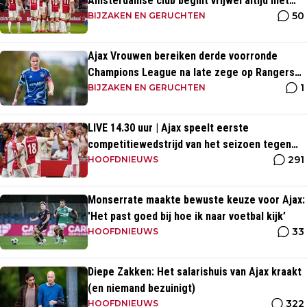
Amsterdamse club begint vrijwel altijd met
50
zege
BIJZAKEN EN GERUCHTEN
Ajax Vrouwen bereiken derde voorronde
Champions League na late zege op Rangers
1
FC
BIJZAKEN EN GERUCHTEN
LIVE 14.30 uur | Ajax speelt eerste
competitiewedstrijd van het seizoen tegen
291
PEC Zwolle
HOOFDNIEUWS
Monserrate maakte bewuste keuze voor Ajax:
'Het past goed bij hoe ik naar voetbal kijk’
33
HOOFDNIEUWS
Diepe Zakken: Het salarishuis van Ajax kraakt
(en niemand bezuinigt)
322
HOOFDNIEUWS