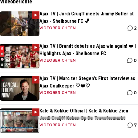
Videoberichte
Ajax TV | Jordi Cruijff meets Jimmy Butler at
Ajax - Shelbourne FC 🏀
2
VIDEOBERICHTEN
Ajax TV | Brandt debuts as Ajax win again! ❤️ |
Highlights Ajax - Shelbourne FC
0
VIDEOBERICHTEN
Ajax TV | Marc ter Stegen's First Interview as
Ajax Goalkeeper 🤍❤️🤍
0
VIDEOBERICHTEN
Kale & Kokkie Official | Kale & Kokkie Zien
Jordi Cruijff Koken Op De Transfermarkt
7
VIDEOBERICHTEN