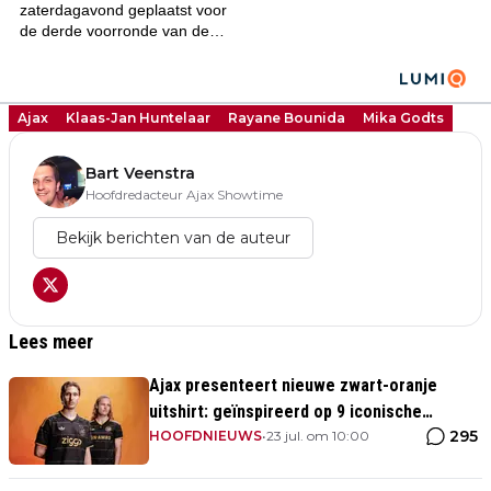
Ajax
Klaas-Jan Huntelaar
Rayane Bounida
Mika Godts
Bart Veenstra
Hoofdredacteur Ajax Showtime
Bekijk berichten van de auteur
Lees meer
Ajax presenteert nieuwe zwart-oranje
uitshirt: geïnspireerd op 9 iconische
295
momenten uit clubhistorie
HOOFDNIEUWS
•
23 jul. om 10:00