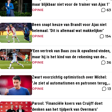
maar blijkbaar niet voor de trainer van Ajax 1'
63
OPINIE
Been snapt keuze van Brandt voor Ajax niet
helemaal: 'Dit is allemaal wat makkelijker'
154
OPINIE
'Een vertrek van Baas zou ik opvallend vinden,
maar hij is het kind van de rekening van de
36
komst van Blind'
OPINIE
Zwart voorzichtig optimistisch over Míchel:
'Je ziet al automatismen en patronen terug,
13
maar...'
OPINIE
Parool: 'Financiële koers van Cruijff doet
denken aan het tijdperk van Overmars'