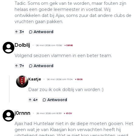
Tadic. Soms om gek van te worden, maar fouten zijn
helaas een goede leermeester in voetbal. Wij
ontwikkelen dat bij Ajax, soms zuur dat andere clubs de
vruchten gaan pakken.
3
+
Antwoord
Dolblij
26 mei 2026 om 10:56
+
58185
Volgend seizoen vlammen in een beter team.
7
+
Antwoord
Kaatje
26 mei 2026 om 11:04
+
5505
Daar zou ik ook dolblij van worden :)
4
+
Antwoord
j0rnnn
26 mei 2026 om 8:39
+
6109
Ajax had Huntelaar niet in de diepe moeten gooien. Het
geen wat je van Klaasjan kon verwachten heeft hij
uitstekend gedaan. Wat je niet kon verwachten, werd