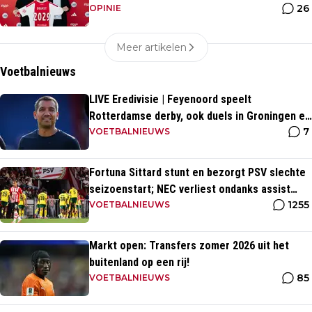
26
OPINIE
Meer artikelen
Voetbalnieuws
LIVE Eredivisie | Feyenoord speelt
Rotterdamse derby, ook duels in Groningen en
7
Heerenveen
VOETBALNIEUWS
Fortuna Sittard stunt en bezorgt PSV slechte
seizoenstart; NEC verliest ondanks assist
1255
Tadic
VOETBALNIEUWS
Markt open: Transfers zomer 2026 uit het
buitenland op een rij!
85
VOETBALNIEUWS