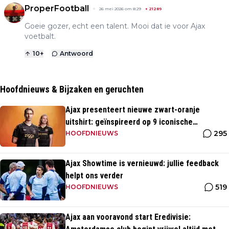
ProperFootball
26 mei 2026 om 8:29
+
21289
Goeie gozer, echt een talent. Mooi dat ie voor Ajax
voetbalt.
10
+
Antwoord
Hoofdnieuws & Bijzaken en geruchten
Ajax presenteert nieuwe zwart-oranje
uitshirt: geïnspireerd op 9 iconische
295
momenten uit clubhistorie
HOOFDNIEUWS
Ajax Showtime is vernieuwd: jullie feedback
helpt ons verder
519
HOOFDNIEUWS
Ajax aan vooravond start Eredivisie: