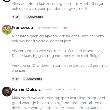
Alles was Huntelaar zei is uitgekomen? Heeft Klaasjan
ook deze crisis voorspelt die is uitgekomen?
0
+
Antwoord
Francesco
26 mei 2026 om 17:11
+
11255
Niet laten gaan als Ajax en ik denk dat Huntelaar hem
ook wel heeft verteld, eerst prijzen.
Als een grote speler vertrekken. Wie ben je anders bij
Real,Milaan. Hij gaat nog niet eens mee met België.
Verkoop er 10 anderen maar niet je ster van 20 jaar, met
o prijzen.
1
+
Antwoord
HarrierDuBois
26 mei 2026 om 12:59
+
46946
Mika heeft wel echt een topsport instelling, zorgt heel
goed voor zijn lichaam en blijft het proberen, alleen op
die manier word je beter, leermeesters Huntelaar en