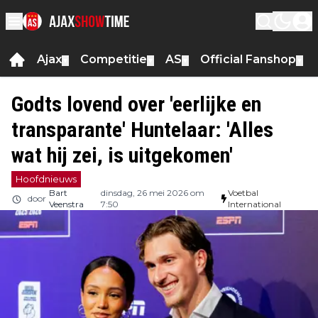
Ajax
Competitie
AS
Official Fanshop
▼
▼
▼
▼
Godts lovend over 'eerlijke en
transparante' Huntelaar: 'Alles
wat hij zei, is uitgekomen'
Hoofdnieuws
Bart
dinsdag, 26 mei 2026 om
Voetbal
door
Veenstra
7:50
International