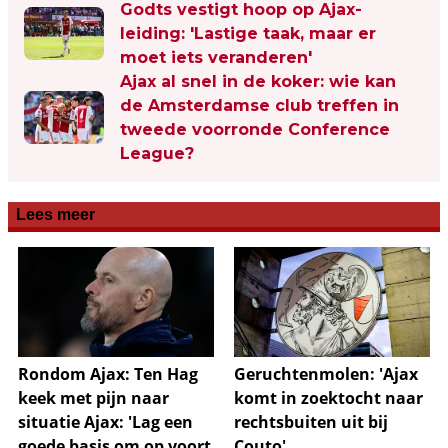
Godts vestigt hoop op Ajax-
leiding: 'Lastige taak, maar er
moet iets veranderen'
Ajax al snel in de koker: wie kan
de Amsterdamse club treffen in
tweede voorronde Conference
League?