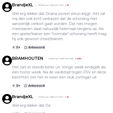
BrandjeXL
12 februari 2021 om 11:59
+
81
Wel erg lekker dat Onana zoveel steun krijgt. Het zal
mij dan ook echt verbazen dat de schorsing niet
aanzienlijk verkort gaat worden. Dat niet mogen
meetrainen slaat natuurlijk helemaal nergens op. Als
een speler/trainer een "normale" schorsing heeft mag
hij ook gewoon (mee)trainen.
0
+
Antwoord
BRAMHOUTEN
12 februari 2021 om 11:58
+
3813
Het ziet er steeds beter uit. Vorige week eindigde als
een horror week. Na de wedstrijd tegen PSV en deze
berichten ziet het er weer een stuk zonniger uit
0
+
Antwoord
BrandjeXL
12 februari 2021 om 11:57
+
81
Wel erg lekker dat Oa