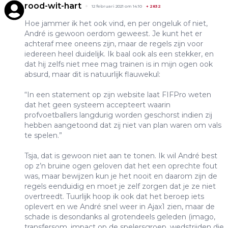
rood-wit-hart
12 februari 2021 om 14:10
+
2832
Hoe jammer ik het ook vind, en per ongeluk of niet,
André is gewoon oerdom geweest. Je kunt het er
achteraf mee oneens zijn, maar de regels zijn voor
iedereen heel duidelijk. Ik baal ook als een stekker, en
dat hij zelfs niet mee mag trainen is in mijn ogen ook
absurd, maar dit is natuurlijk flauwekul:
“In een statement op zijn website laat FIFPro weten
dat het geen systeem accepteert waarin
profvoetballers langdurig worden geschorst indien zij
hebben aangetoond dat zij niet van plan waren om vals
te spelen.”
Tsja, dat is gewoon niet aan te tonen. Ik wil André best
op z’n bruine ogen geloven dat het een oprechte fout
was, maar bewijzen kun je het nooit en daarom zijn de
regels eenduidig en moet je zelf zorgen dat je ze niet
overtreedt. Tuurlijk hoop ik ook dat het beroep iets
oplevert en we André snel weer in Ajax1 zien, maar de
schade is desondanks al grotendeels geleden (imago,
transfersom, impact op de spelersgroep, wedstrijden die