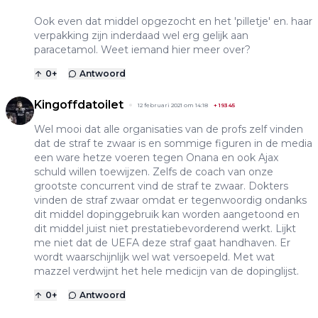
Ook even dat middel opgezocht en het 'pilletje' en. haar
verpakking zijn inderdaad wel erg gelijk aan
paracetamol. Weet iemand hier meer over?
0
+
Antwoord
Kingoffdatoilet
12 februari 2021 om 14:18
+
19345
Wel mooi dat alle organisaties van de profs zelf vinden
dat de straf te zwaar is en sommige figuren in de media
een ware hetze voeren tegen Onana en ook Ajax
schuld willen toewijzen. Zelfs de coach van onze
grootste concurrent vind de straf te zwaar. Dokters
vinden de straf zwaar omdat er tegenwoordig ondanks
dit middel dopinggebruik kan worden aangetoond en
dit middel juist niet prestatiebevorderend werkt. Lijkt
me niet dat de UEFA deze straf gaat handhaven. Er
wordt waarschijnlijk wel wat versoepeld. Met wat
mazzel verdwijnt het hele medicijn van de dopinglijst.
0
+
Antwoord