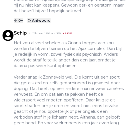
hij nu niet kan keepen). Gewoon oer- en oerstom, maar
dat beseft hij zelf hopelijk ook wel.
0
+
Antwoord
Schip
12 februari 2021 om 13:55
+
24355
Het zou al veel schelen als Onana toegestaan zou
worden te blijven trainen op het Ajax complex. Dan blijf
je redelijk in vorm, zowel fysiek als psychisch. Anders
wordt de straf feitelijk langer dan een jaar, omdat je
daarna pas weer kunt optrainen.
Verder snap ik Zonneveld wel. Die komt uit een sport
die geteisterd en zelfs gedomineerd is geweest door
doping. Dat heeft op een andere manier weer carrières
verwoest. En om dat aan te pakken heeft de
wielersport veel moeten opofferen. Daar krijg je dit
soort straffen om je oren en wordt niet eens terzake
geacht of je nou opzettelijk of per ongeluk een
verboden stof in je lichaam hebt. Althans, dan gelooft
geen hond. En voor wielrenners is een jaar even lang.