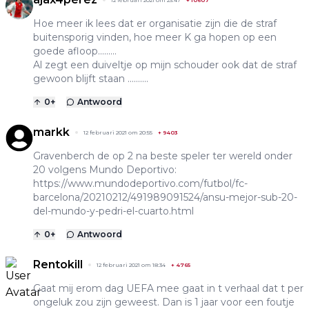
Hoe meer ik lees dat er organisatie zijn die de straf
buitensporig vinden, hoe meer K ga hopen op een
goede afloop.........
Al zegt een duiveltje op mijn schouder ook dat de straf
gewoon blijft staan ..........
0
+
Antwoord
markk
12 februari 2021 om 20:55
+
9403
Gravenberch de op 2 na beste speler ter wereld onder
20 volgens Mundo Deportivo:
https://www.mundodeportivo.com/futbol/fc-
barcelona/20210212/491989091524/ansu-mejor-sub-20-
del-mundo-y-pedri-el-cuarto.html
0
+
Antwoord
Rentokill
12 februari 2021 om 18:34
+
4765
Gaat mij erom dag UEFA mee gaat in t verhaal dat t per
ongeluk zou zijn geweest. Dan is 1 jaar voor een foutje