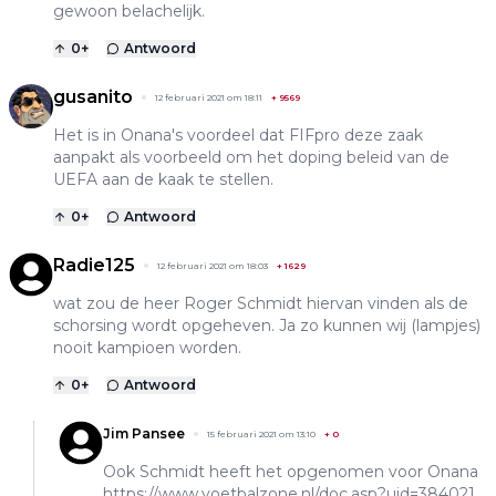
gewoon belachelijk.
0
+
Antwoord
gusanito
12 februari 2021 om 18:11
+
9569
Het is in Onana's voordeel dat FIFpro deze zaak
aanpakt als voorbeeld om het doping beleid van de
UEFA aan de kaak te stellen.
0
+
Antwoord
Radie125
12 februari 2021 om 18:03
+
1629
wat zou de heer Roger Schmidt hiervan vinden als de
schorsing wordt opgeheven. Ja zo kunnen wij (lampjes)
nooit kampioen worden.
0
+
Antwoord
Jim Pansee
15 februari 2021 om 13:10
+
0
Ook Schmidt heeft het opgenomen voor Onana
https://www.voetbalzone.nl/doc.asp?uid=384021