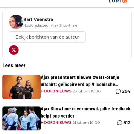
Bart Veenstra
Hoofdredacteur Ajax Showtime
Bekijk berichten van de auteur
Lees meer
Ajax presenteert nieuwe zwart-oranje
uitshirt: geïnspireerd op 9 iconische
294
momenten uit clubhistorie
HOOFDNIEUWS
•
23 jul. om 10:00
Ajax Showtime is vernieuwd: jullie feedback
helpt ons verder
512
HOOFDNIEUWS
•
21 jul. om 10:00