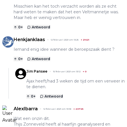
Misschien kan het toch verzacht worden als ze echt
hard weten te maken dat het een Veltmannetje was.
Maar heb er weinig vertrouwen in.
0
+
Antwoord
Henkjanklaas
12 februari 2021 om 13:25
+
21621
Iemand enig idee wanneer de beroepszaak dient ?
0
+
Antwoord
Jim Pansee
15 februari 2021 om 13:12
+
0
Ajax heeft/had 3 weken de tijd om een verweer in
te dienen.
0
+
Antwoord
AlexIbarra
12 februari 2021 om 13:18
+
20725
Wat een onzin dit.
Thijs Zonneveld heeft al haarfijn geanalyseerd en