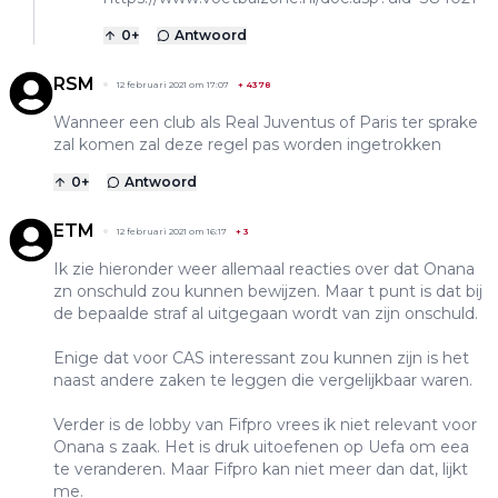
0
+
Antwoord
RSM
12 februari 2021 om 17:07
+
4378
Wanneer een club als Real Juventus of Paris ter sprake
zal komen zal deze regel pas worden ingetrokken
0
+
Antwoord
ETM
12 februari 2021 om 16:17
+
3
Ik zie hieronder weer allemaal reacties over dat Onana
zn onschuld zou kunnen bewijzen. Maar t punt is dat bij
de bepaalde straf al uitgegaan wordt van zijn onschuld.
Enige dat voor CAS interessant zou kunnen zijn is het
naast andere zaken te leggen die vergelijkbaar waren.
Verder is de lobby van Fifpro vrees ik niet relevant voor
Onana s zaak. Het is druk uitoefenen op Uefa om eea
te veranderen. Maar Fifpro kan niet meer dan dat, lijkt
me.