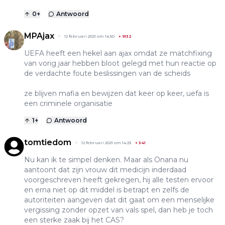
0
+
Antwoord
MPAjax
12 februari 2021 om 14:50
+
9132
UEFA heeft een hekel aan ajax omdat ze matchfixing
van vorig jaar hebben bloot gelegd met hun reactie op
de verdachte foute beslissingen van de scheids
ze blijven mafia en bewijzen dat keer op keer, uefa is
een criminele organisatie
1
+
Antwoord
tomtiedom
12 februari 2021 om 14:23
+
341
Nu kan ik te simpel denken. Maar als Onana nu
aantoont dat zijn vrouw dit medicijn inderdaad
voorgeschreven heeft gekregen, hij alle testen ervoor
en erna niet op dit middel is betrapt en zelfs de
autoriteiten aangeven dat dit gaat om een menselijke
vergissing zonder opzet van vals spel, dan heb je toch
een sterke zaak bij het CAS?