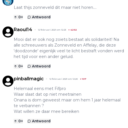
Laat thijs zonneveld dit maar niet horen....
0
+
Antwoord
Raoul14
12 februari 2021 om 12:23
+
4292
Mooi dat er ook nog zoiets bestaat als solidariteit! Na
alle schreeuwers als Zonneveld en Affelay, die deze
'doodzonde' eigenlijk veel te licht bestraft vonden werd
het tijd voor een ander geluid.
0
+
Antwoord
pinballmagic
12 februari 2021 om 12:20
+
107
Helemaal eens met Fifpro
Waar slaat dat op niet meetrainen
Onana is dom geweest maar om hem 1 jaar helemaal
te verbannen ?
Wat willen ze daar mee bereiken
0
+
Antwoord