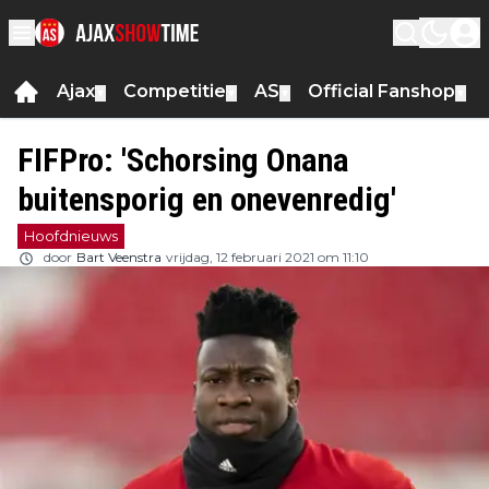
Ajax
Competitie
AS
Official Fanshop
▼
▼
▼
▼
FIFPro: 'Schorsing Onana
buitensporig en onevenredig'
Hoofdnieuws
door
Bart Veenstra
vrijdag, 12 februari 2021 om 11:10