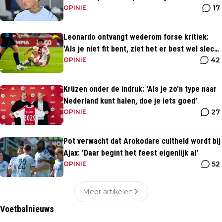
17
OPINIE
Leonardo ontvangt wederom forse kritiek:
'Als je niet fit bent, ziet het er best wel slecht
42
uit'
OPINIE
Krüzen onder de indruk: 'Als je zo'n type naar
Nederland kunt halen, doe je iets goed'
27
OPINIE
Pot verwacht dat Arokodare cultheld wordt bij
Ajax: 'Daar begint het feest eigenlijk al'
52
OPINIE
Meer artikelen
Voetbalnieuws