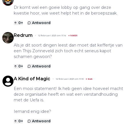
Dr komt wel een goeie lobby op gang over deze
kwestie hoor, wie weet helpt het in de beroepszaak.
0
+
Antwoord
Redrum
12 februari 2021 om 11:14
+
106131
Als je dit soort dingen leest dan moet dat keffertje van
een Thijs Zonneveld zich toch echt serieus kapot
schamen gewoon?
0
+
Antwoord
A Kind of Magic
12 februari 2021 om 11:13
+
646
Een mooi statement! Ik heb geen idee hoeveel macht
deze organisatie heeft en wat een verstandhouding
met de Uefa is.
Iemand enig idee?
0
+
Antwoord