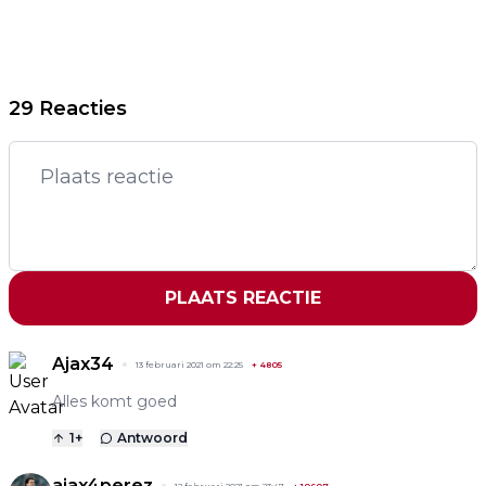
29 Reacties
PLAATS REACTIE
Ajax34
13 februari 2021 om 22:25
+
4805
Alles komt goed
1
+
Antwoord
ajax4perez
12 februari 2021 om 23:47
+
10607