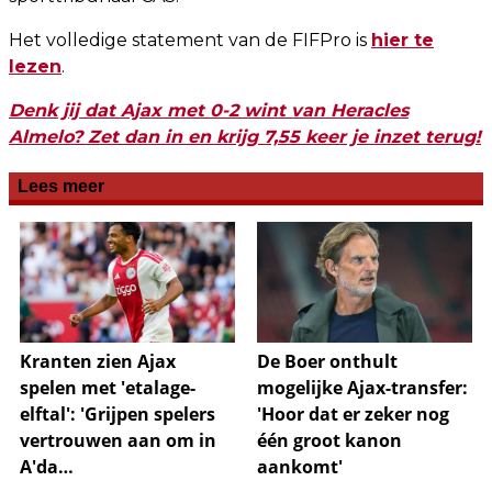
Het volledige statement van de FIFPro is
hier te
lezen
.
Denk jij dat Ajax met 0-2 wint van Heracles
Almelo? Zet dan in en krijg 7,55 keer je inzet terug!