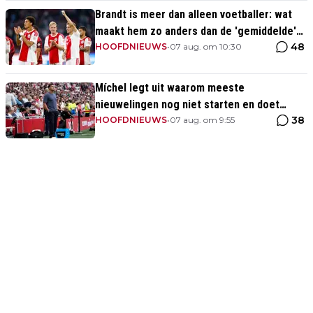
Brandt is meer dan alleen voetballer: wat
maakt hem zo anders dan de 'gemiddelde'
48
voetballer?
HOOFDNIEUWS
•
07 aug. om 10:30
Míchel legt uit waarom meeste
nieuwelingen nog niet starten en doet
38
beroep op Godts
HOOFDNIEUWS
•
07 aug. om 9:55