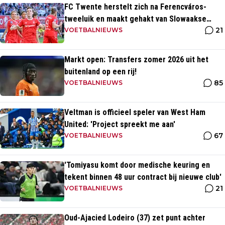
FC Twente herstelt zich na Ferencváros-
tweeluik en maakt gehakt van Slowaakse
21
opponent
VOETBALNIEUWS
Markt open: Transfers zomer 2026 uit het
buitenland op een rij!
85
VOETBALNIEUWS
Veltman is officieel speler van West Ham
United: 'Project spreekt me aan'
67
VOETBALNIEUWS
'Tomiyasu komt door medische keuring en
tekent binnen 48 uur contract bij nieuwe club'
21
VOETBALNIEUWS
Oud-Ajacied Lodeiro (37) zet punt achter