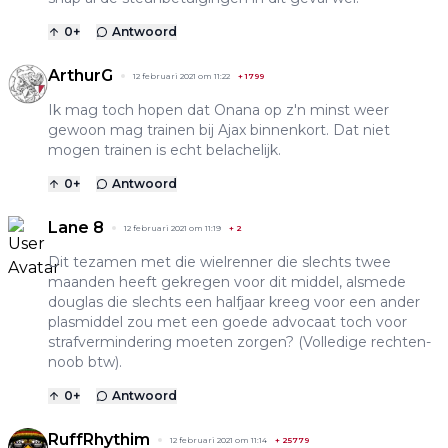
0
+
Antwoord
ArthurG
12 februari 2021 om 11:22
+
1799
Ik mag toch hopen dat Onana op z'n minst weer
gewoon mag trainen bij Ajax binnenkort. Dat niet
mogen trainen is echt belachelijk.
0
+
Antwoord
Lane 8
12 februari 2021 om 11:19
+
2
Dit tezamen met die wielrenner die slechts twee
maanden heeft gekregen voor dit middel, alsmede
douglas die slechts een halfjaar kreeg voor een ander
plasmiddel zou met een goede advocaat toch voor
strafvermindering moeten zorgen? (Volledige rechten-
noob btw).
0
+
Antwoord
RuffRhythim
12 februari 2021 om 11:14
+
25779