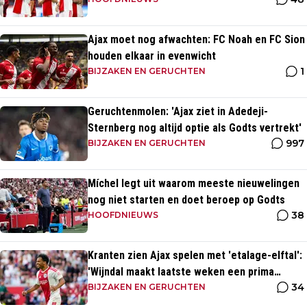
voetballer?
Ajax moet nog afwachten: FC Noah en FC Sion
houden elkaar in evenwicht
1
BIJZAKEN EN GERUCHTEN
Geruchtenmolen: 'Ajax ziet in Adedeji-
Sternberg nog altijd optie als Godts vertrekt'
997
BIJZAKEN EN GERUCHTEN
Míchel legt uit waarom meeste nieuwelingen
nog niet starten en doet beroep op Godts
38
HOOFDNIEUWS
Kranten zien Ajax spelen met 'etalage-elftal':
'Wijndal maakt laatste weken een prima
34
indruk'
BIJZAKEN EN GERUCHTEN