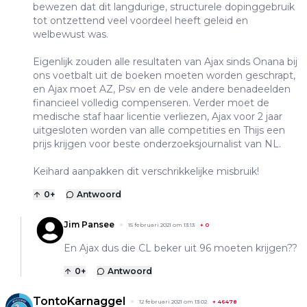
bewezen dat dit langdurige, structurele dopinggebruik
tot ontzettend veel voordeel heeft geleid en
welbewust was.
Eigenlijk zouden alle resultaten van Ajax sinds Onana bij
ons voetbalt uit de boeken moeten worden geschrapt,
en Ajax moet AZ, Psv en de vele andere benadeelden
financieel volledig compenseren. Verder moet de
medische staf haar licentie verliezen, Ajax voor 2 jaar
uitgesloten worden van alle competities en Thijs een
prijs krijgen voor beste onderzoeksjournalist van NL.
Keihard aanpakken dit verschrikkelijke misbruik!
0
+
Antwoord
Jim Pansee
15 februari 2021 om 13:13
+
0
En Ajax dus die CL beker uit 96 moeten krijgen??
0
+
Antwoord
TontoKarnaggel
12 februari 2021 om 13:02
+
46478