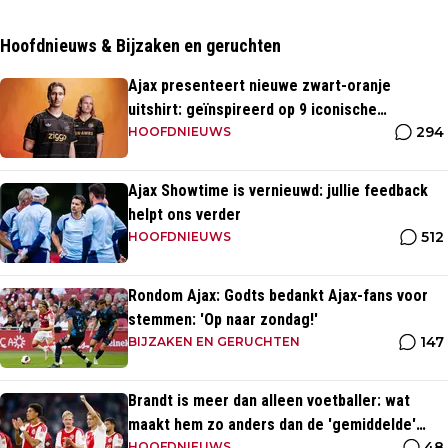
Hoofdnieuws & Bijzaken en geruchten
Ajax presenteert nieuwe zwart-oranje
uitshirt: geïnspireerd op 9 iconische
294
momenten uit clubhistorie
HOOFDNIEUWS
Ajax Showtime is vernieuwd: jullie feedback
helpt ons verder
512
HOOFDNIEUWS
Rondom Ajax: Godts bedankt Ajax-fans voor
stemmen: 'Op naar zondag!'
147
BIJZAKEN EN GERUCHTEN
Brandt is meer dan alleen voetballer: wat
maakt hem zo anders dan de 'gemiddelde'
48
HOOFDNIEUWS