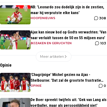
NB: 'Leonardo zou dodelijk zijn in de zestien,
maar hij verprutste elke kans'
308
HOOFDNIEUWS
Ajax kan nieuw bod op Godts verwachten: 'Van
naar verluidt tussen de 50 en 55 miljoen euro'
103
BIJZAKEN EN GERUCHTEN
Meer artikelen
Opinie
'Chagrijnige' Míchel gezien na Ajax -
Shelbourne: 'Dat zal de grootste frustratie
0
zijn'
OPINIE
De Boer spreekt twijfels uit: 'Gek van Lang als
voetballer, maar als persoonlijkheid niet'