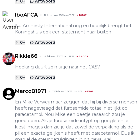
0
+
Antwoord
IboAFCA
12 februari 2021 om 11:32
+
16367
Nu Amnesty International nog en hopelijk brengt het
Koningshuis ook een statement naar buiten
0
+
Antwoord
Rikkie66
12 februari 2021 om 11:32
+
24009
Hoelang duurt zo'n uitje naar het CAS?
0
+
Antwoord
MarcoB1971
12 februari 2021 om 11:31
+
5343
En Mike Verweij maar zeggen dat hij bij diverse mensen
heeft nagevraagd dat furosemide totaal niet lijkt op
paracetamol. Nou Mike een beetje research zou je
goed doen. Als je furosemide intypt op google en je
kiest images dan zie je dat zowel de verpakking als de
pil een exacte gelijkenis heeft met paracetamol. Dus ik
snap al de steunbetuigingen in dit geval wel.