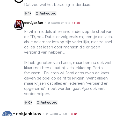
Dat zou wel het beste zijn inderdaad.
1
+
Antwoord
eenAjaxfan
21 mei 2026 om 16:45
+
24993
Er zit inmiddels al iemand anders op de stoel van
de TD, he... Dat is er volgenals mij eentje die zich,
als ie ook maar iets op zijn vader lijkt, niet zo snel
de les laat lezen door mensen die er geen
verstand van hebben...
Ik heb genoten van Farioli, maar ben nu ook wel
klaar met hem. Laat hij zich lekker op Porto
focussen... En laten wij Jordi eens even de kans
geven de boel op de rit te krijgen. Want alleen
maar krijzen dat alles en iedereen "verbrand en
opgeruimd" moet worden gaat Ajax ook niet
verder helpen.
0
+
Antwoord
Henkjanklaas
21 mei 2026 om 11:58
+
21621