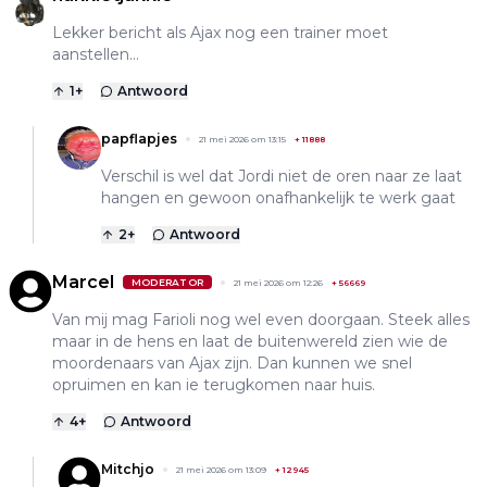
Lekker bericht als Ajax nog een trainer moet
aanstellen…
1
+
Antwoord
papflapjes
21 mei 2026 om 13:15
+
11888
Verschil is wel dat Jordi niet de oren naar ze laat
hangen en gewoon onafhankelijk te werk gaat
2
+
Antwoord
Marcel
MODERATOR
21 mei 2026 om 12:26
+
56669
Van mij mag Farioli nog wel even doorgaan. Steek alles
maar in de hens en laat de buitenwereld zien wie de
moordenaars van Ajax zijn. Dan kunnen we snel
opruimen en kan ie terugkomen naar huis.
4
+
Antwoord
Mitchjo
21 mei 2026 om 13:09
+
12945