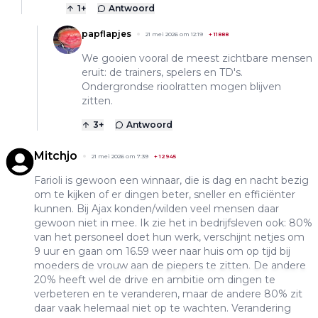
1
+
Antwoord
papflapjes
21 mei 2026 om 12:19
+
11888
We gooien vooral de meest zichtbare mensen
eruit: de trainers, spelers en TD's.
Ondergrondse rioolratten mogen blijven
zitten.
3
+
Antwoord
Mitchjo
21 mei 2026 om 7:39
+
12945
Farioli is gewoon een winnaar, die is dag en nacht bezig
om te kijken of er dingen beter, sneller en efficiënter
kunnen. Bij Ajax konden/wilden veel mensen daar
gewoon niet in mee. Ik zie het in bedrijfsleven ook: 80%
van het personeel doet hun werk, verschijnt netjes om
9 uur en gaan om 16.59 weer naar huis om op tijd bij
moeders de vrouw aan de piepers te zitten. De andere
20% heeft wel de drive en ambitie om dingen te
verbeteren en te veranderen, maar de andere 80% zit
daar vaak helemaal niet op te wachten. Verandering