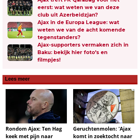
eerst: wat weten we van deze
club uit Azerbeidzjan?
Ajax in de Europa League: wat
weten we van de acht komende
tegenstanders?
Ajax-supporters vermaken zich in
Baku: bekijk hier foto's en
filmpjes!