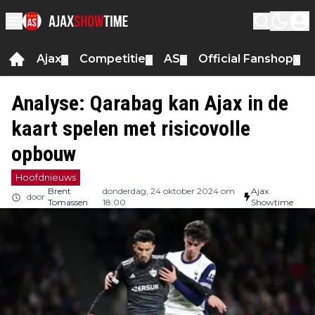
Ajax
Competitie
AS
Official Fanshop
▼
▼
▼
▼
Analyse: Qarabag kan Ajax in de
kaart spelen met risicovolle
opbouw
Hoofdnieuws
Brent
donderdag, 24 oktober 2024 om
Ajax
door
Tomassen
18:00
Showtime