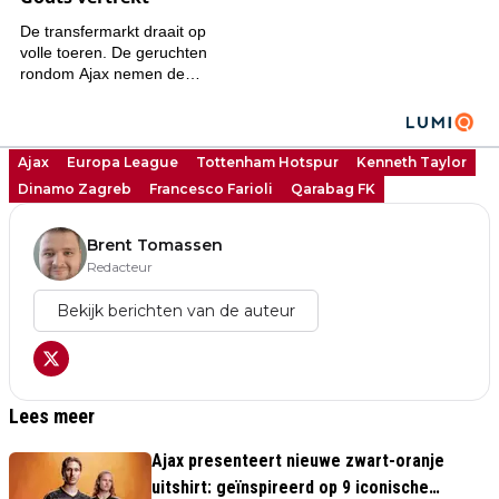
Ajax
Europa League
Tottenham Hotspur
Kenneth Taylor
Dinamo Zagreb
Francesco Farioli
Qarabag FK
Brent Tomassen
Redacteur
Bekijk berichten van de auteur
Lees meer
Ajax presenteert nieuwe zwart-oranje
uitshirt: geïnspireerd op 9 iconische