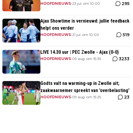
295
momenten uit clubhistorie
HOOFDNIEUWS
•
23 jul. om 10:00
Ajax Showtime is vernieuwd: jullie feedback
helpt ons verder
519
HOOFDNIEUWS
•
21 jul. om 10:00
LIVE 14.30 uur | PEC Zwolle - Ajax (0-0)
3233
HOOFDNIEUWS
•
09 aug. om 15:35
Godts valt na warming-up in Zwolle uit;
zaakwaarnemer spreekt van 'overbelasting'
23
HOOFDNIEUWS
•
09 aug. om 15:25