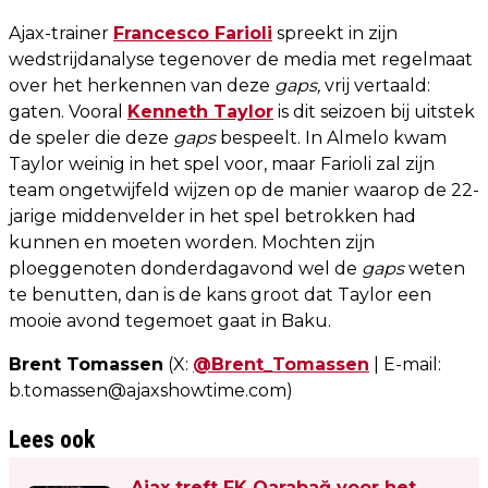
Ajax-trainer
Francesco Farioli
spreekt in zijn
wedstrijdanalyse tegenover de media met regelmaat
over het herkennen van deze
gaps,
vrij vertaald:
gaten. Vooral
Kenneth Taylor
is dit seizoen bij uitstek
de speler die deze
gaps
bespeelt. In Almelo kwam
Taylor weinig in het spel voor, maar Farioli zal zijn
team ongetwijfeld wijzen op de manier waarop de 22-
jarige middenvelder in het spel betrokken had
kunnen en moeten worden. Mochten zijn
ploeggenoten donderdagavond wel de
gaps
weten
te benutten, dan is de kans groot dat Taylor een
mooie avond tegemoet gaat in Baku.
Brent Tomassen
(X:
@Brent_Tomassen
| E-mail:
b.tomassen@ajaxshowtime.com
)
Lees ook
Ajax treft FK Qarabağ voor het