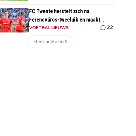
FC Twente herstelt zich na
Ferencváros-tweeluik en maakt
22
gehakt van Slowaakse opponent
VOETBALNIEUWS
Meer artikelen