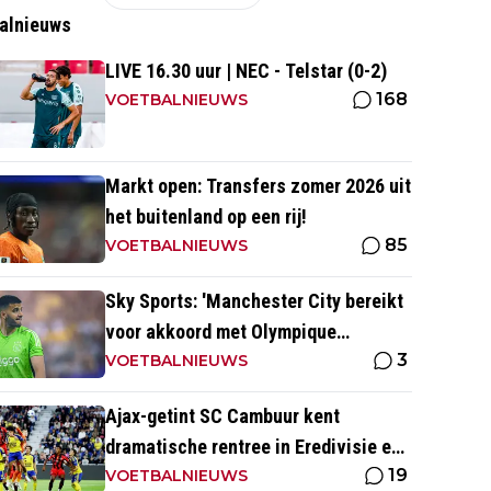
alnieuws
LIVE 16.30 uur | NEC - Telstar (0-2)
168
VOETBALNIEUWS
Markt open: Transfers zomer 2026 uit
het buitenland op een rij!
85
VOETBALNIEUWS
Sky Sports: 'Manchester City bereikt
voor akkoord met Olympique
3
Marseille; Rulli voor twee miljoen
VOETBALNIEUWS
naar Engeland'
Ajax-getint SC Cambuur kent
dramatische rentree in Eredivisie en
19
krijgt pak slaag in eigen huis
VOETBALNIEUWS