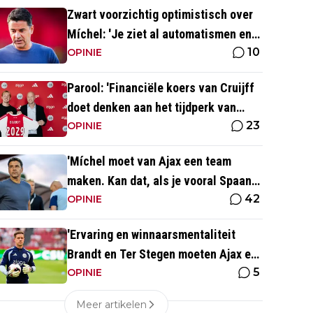
Zwart voorzichtig optimistisch over
Míchel: 'Je ziet al automatismen en
10
patronen terug, maar...'
OPINIE
Parool: 'Financiële koers van Cruijff
doet denken aan het tijdperk van
23
Overmars'
OPINIE
'Míchel moet van Ajax een team
maken. Kan dat, als je vooral Spaans
42
spreekt?'
OPINIE
'Ervaring en winnaarsmentaliteit
Brandt en Ter Stegen moeten Ajax er
5
weer bovenop helpen'
OPINIE
Meer artikelen