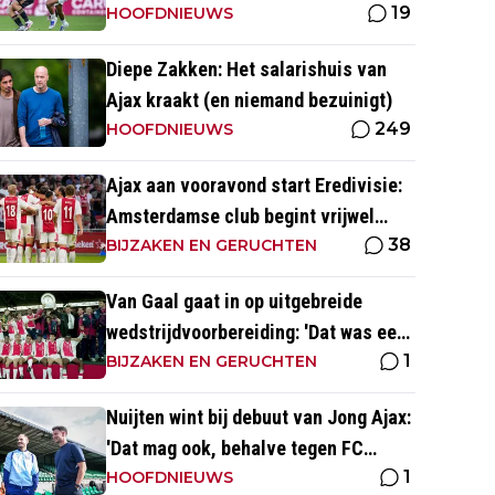
19
naar voetbal kijk’
HOOFDNIEUWS
Diepe Zakken: Het salarishuis van
Ajax kraakt (en niemand bezuinigt)
249
HOOFDNIEUWS
Ajax aan vooravond start Eredivisie:
Amsterdamse club begint vrijwel
38
altijd met zege
BIJZAKEN EN GERUCHTEN
Van Gaal gaat in op uitgebreide
wedstrijdvoorbereiding: 'Dat was een
1
aparte discipline, een ritme'
BIJZAKEN EN GERUCHTEN
Nuijten wint bij debuut van Jong Ajax:
'Dat mag ook, behalve tegen FC
1
Dordrecht'
HOOFDNIEUWS