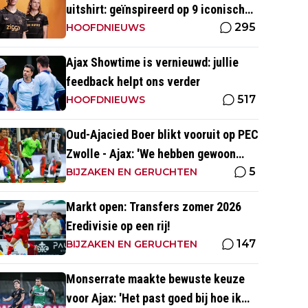
uitshirt: geïnspireerd op 9 iconische
295
momenten uit clubhistorie
HOOFDNIEUWS
Ajax Showtime is vernieuwd: jullie
feedback helpt ons verder
517
HOOFDNIEUWS
Oud-Ajacied Boer blikt vooruit op PEC
Zwolle - Ajax: 'We hebben gewoon
5
weer kans tegen Ajax'
BIJZAKEN EN GERUCHTEN
Markt open: Transfers zomer 2026
Eredivisie op een rij!
147
BIJZAKEN EN GERUCHTEN
Monserrate maakte bewuste keuze
voor Ajax: 'Het past goed bij hoe ik