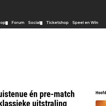
hop
Forum
Social
Ticketshop
Speel en Win
▼
▼
huistenue én pre-match
Hoofd
 klassieke uitstraling