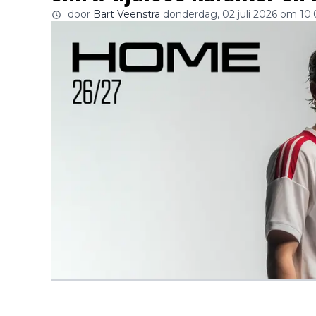
door
Bart Veenstra
donderdag, 02 juli 2026 om 10