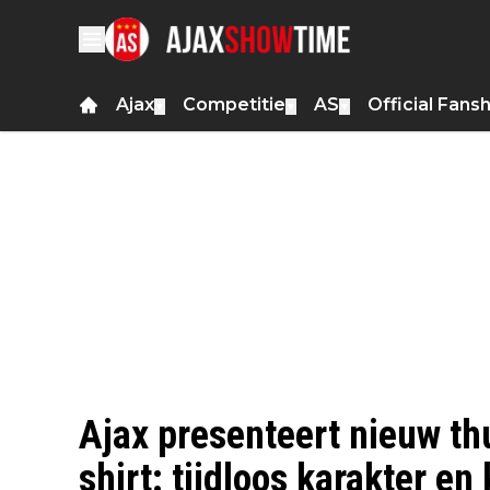
Ajax
Competitie
AS
Official Fans
▼
▼
▼
Ajax presenteert nieuw t
shirt: tijdloos karakter en