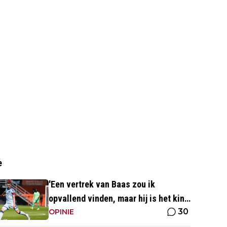
e
'Een vertrek van Baas zou ik
opvallend vinden, maar hij is het kind
30
van de rekening van de komst van
OPINIE
Blind'