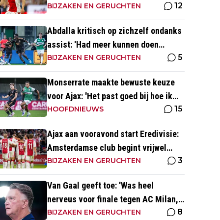
12
dat ga je in wedstrijden ook zien'
BIJZAKEN EN GERUCHTEN
Abdalla kritisch op zichzelf ondanks
assist: 'Had meer kunnen doen
5
dichtbij de goal'
BIJZAKEN EN GERUCHTEN
Monserrate maakte bewuste keuze
voor Ajax: 'Het past goed bij hoe ik
15
naar voetbal kijk’
HOOFDNIEUWS
Ajax aan vooravond start Eredivisie:
Amsterdamse club begint vrijwel
3
altijd met zege
BIJZAKEN EN GERUCHTEN
Van Gaal geeft toe: 'Was heel
nerveus voor finale tegen AC Milan,
8
wist dat ze zich zouden aanpassen'
BIJZAKEN EN GERUCHTEN