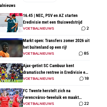
alnieuws
16.45 | NEC, PSV en AZ starten
Eredivisie met een thuiswedstrijd
2
VOETBALNIEUWS
Markt open: Transfers zomer 2026 uit
het buitenland op een rij!
85
VOETBALNIEUWS
Ajax-getint SC Cambuur kent
dramatische rentree in Eredivisie en
18
krijgt pak slaag in eigen huis
VOETBALNIEUWS
FC Twente herstelt zich na
Ferencváros-tweeluik en maakt
22
gehakt van Slowaakse opponent
VOETBALNIEUWS