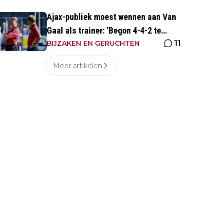
Ajax-publiek moest wennen aan Van
Gaal als trainer: 'Begon 4-4-2 te
11
spelen, vloeken in de kerk'
BIJZAKEN EN GERUCHTEN
Meer artikelen