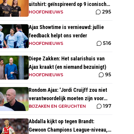
uitshirt: geïnspireerd op 9 iconische
295
momenten uit clubhistorie
HOOFDNIEUWS
Ajax Showtime is vernieuwd: jullie
feedback helpt ons verder
516
HOOFDNIEUWS
Diepe Zakken: Het salarishuis van
Ajax kraakt (en niemand bezuinigt)
95
HOOFDNIEUWS
Rondom Ajax: 'Jordi Cruijff zou niet
verantwoordelijk moeten zijn voor
197
Ajax Vrouwen'
BIJZAKEN EN GERUCHTEN
Abdalla kijkt op tegen Brandt:
Gewoon Champions League-niveau,