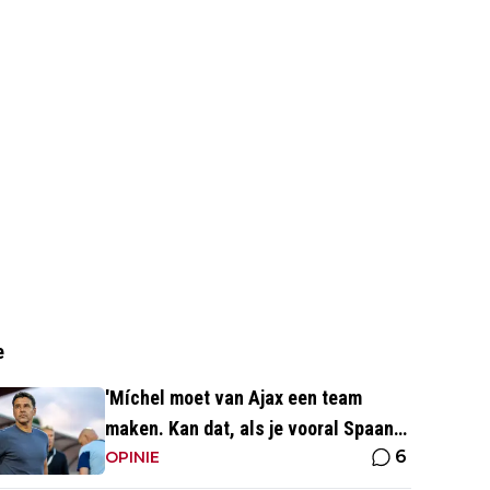
e
'Míchel moet van Ajax een team
maken. Kan dat, als je vooral Spaans
6
spreekt?'
OPINIE