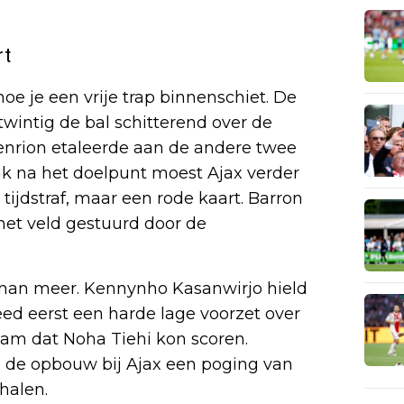
rt
hoe je een vrije trap binnenschiet. De
wintig de bal schitterend over de
Henrion etaleerde aan de andere twee
ak na het doelpunt moest Ajax verder
tijdstraf, maar een rode kaart. Barron
het veld gestuurd door de
man meer. Kennynho Kasanwirjo hield
eed eerst een harde lage voorzet over
wam dat Noha Tiehi kon scoren.
n de opbouw bij Ajax een poging van
halen.