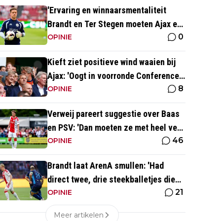
'Ervaring en winnaarsmentaliteit
Brandt en Ter Stegen moeten Ajax er
0
weer bovenop helpen'
OPINIE
Kieft ziet positieve wind waaien bij
Ajax: 'Oogt in voorronde Conference
8
League fris en energiek'
OPINIE
Verweij pareert suggestie over Baas
en PSV: 'Dan moeten ze met heel veel
46
geld over de brug komen'
OPINIE
Brandt laat ArenA smullen: 'Had
direct twee, drie steekballetjes die
21
gewoon perfect waren'
OPINIE
Meer artikelen