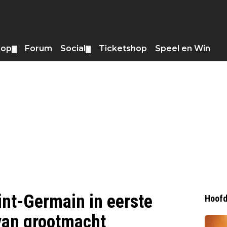
hop
Forum
Social
Ticketshop
Speel en Win
▼
▼
int-Germain in eerste
Hoofd
van grootmacht