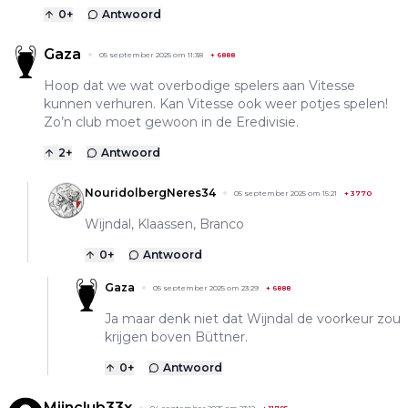
0
+
Antwoord
Gaza
05 september 2025 om 11:38
+
6888
Hoop dat we wat overbodige spelers aan Vitesse
kunnen verhuren. Kan Vitesse ook weer potjes spelen!
Zo’n club moet gewoon in de Eredivisie.
2
+
Antwoord
NouridolbergNeres34
05 september 2025 om 15:21
+
3770
Wijndal, Klaassen, Branco
0
+
Antwoord
Gaza
05 september 2025 om 23:29
+
6888
Ja maar denk niet dat Wijndal de voorkeur zou
krijgen boven Büttner.
0
+
Antwoord
Mijnclub33x
04 september 2025 om 23:12
+
11795