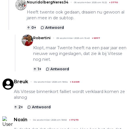
NouridolbergNeres34
05 september 2025 om 15:22
+
3770
Heeft twente ook gedaan, draaien nu gewoon al
jaren mee in de subtop.
0
+
Antwoord
Robertini
05 september 2025 om 15:43
+
53117
Klopt, maar Twente heeft na een paar jaar een
nieuwe weg ingeslagen, dat zie ik bij Vitesse
nog niet.
1
+
Antwoord
Breuk
04 september 2025 om 18:54
+
32001
Als Vitesse binnenkort failliet wordt verklaard komen ze
alsnog
2
+
Antwoord
Noxin
04 september 2025 om 18:50
+
17273