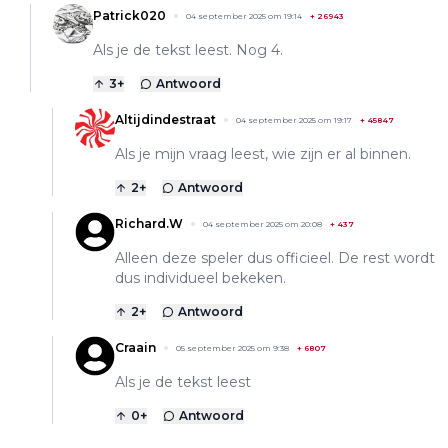
Patrick020
04 september 2025 om 19:14
+
26943
Als je de tekst leest. Nog 4.
3
+
Antwoord
Altijdindestraat
04 september 2025 om 19:17
+
45847
Als je mijn vraag leest, wie zijn er al binnen.
2
+
Antwoord
Richard.W
04 september 2025 om 20:08
+
437
Alleen deze speler dus officieel. De rest wordt
dus individueel bekeken.
2
+
Antwoord
Craain
05 september 2025 om 9:38
+
6807
Als je de tekst leest
0
+
Antwoord