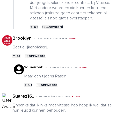
dus jeugdspelers zonder contract bij Vitesse.
Met andere woorden: die kunnen komend
seizoen (mits ze geen contract tekenen bij
vitesse) als nog gratis overstappen.
0
+
Antwoord
Brooklyn
04 september 2025 om 18:48
+
4917
Beetje lijkenpikkerij.
6
+
Antwoord
Squadron11
05 september 2025 om 1:56
+
2685
Maar dan tijdens Pasen
0
+
Antwoord
Suarez16_
04 september 2025 om 18:46
+
10441
Ondanks dat ik niks met vitesse heb hoop ik wel dat ze
hun jeugd kunnen behouden.