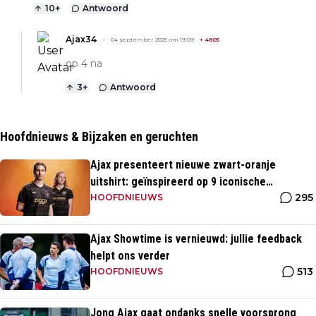
10
+
Antwoord
Ajax34
04 september 2025 om 19:09
+
4805
op 4 na
3
+
Antwoord
Hoofdnieuws & Bijzaken en geruchten
Ajax presenteert nieuwe zwart-oranje
uitshirt: geïnspireerd op 9 iconische
295
momenten uit clubhistorie
HOOFDNIEUWS
Ajax Showtime is vernieuwd: jullie feedback
helpt ons verder
513
HOOFDNIEUWS
Jong Ajax gaat ondanks snelle voorsprong