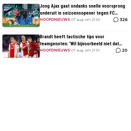
Jong Ajax gaat ondanks snelle voorsprong
onderuit in seizoensopener tegen FC
326
Dordrecht
HOOFDNIEUWS
•
07 aug. om 21:50
Brandt heeft tactische tips voor
teamgenoten: 'Wil bijvoorbeeld niet dat
20
Mika te veel naar binnen komt'
HOOFDNIEUWS
•
07 aug. om 21:10