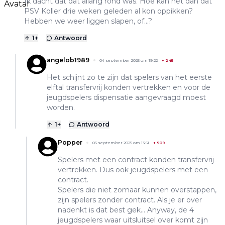
Ik dacht dat dat allang rond was. Hoe kan het dan dat
PSV Koller drie weken geleden al kon oppikken?
Hebben we weer liggen slapen, of...?
1
+
Antwoord
angelob1989
04 september 2025 om 19:22
+
245
Het schijnt zo te zijn dat spelers van het eerste
elftal transfervrij konden vertrekken en voor de
jeugdspelers dispensatie aangevraagd moest
worden.
1
+
Antwoord
Popper
05 september 2025 om 13:51
+
909
Spelers met een contract konden transfervrij
vertrekken. Dus ook jeugdspelers met een
contract.
Spelers die niet zomaar kunnen overstappen,
zijn spelers zonder contract. Als je er over
nadenkt is dat best gek... Anyway, de 4
jeugdspelers waar uitsluitsel over komt zijn