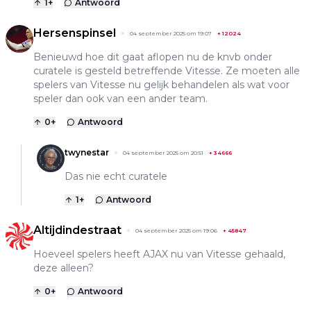
1
+
Antwoord
Hersenspinsel
04 september 2025 om 19:07
+
12024
Benieuwd hoe dit gaat aflopen nu de knvb onder
curatele is gesteld betreffende Vitesse. Ze moeten alle
spelers van Vitesse nu gelijk behandelen als wat voor
speler dan ook van een ander team.
0
+
Antwoord
twynestar
04 september 2025 om 20:51
+
34666
Das nie echt curatele
1
+
Antwoord
Altijdindestraat
04 september 2025 om 19:06
+
45847
Hoeveel spelers heeft AJAX nu van Vitesse gehaald,
deze alleen?
0
+
Antwoord