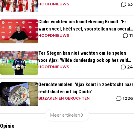
63
voetballer?
HOOFDNIEUWS
Clubs vochten om handtekening Brandt: 'Er
waren veel, héél veel, voorstellen van overal
11
ter wereld'
HOOFDNIEUWS
Ter Stegen kan niet wachten om te spelen
voor Ajax: 'Wilde donderdag ook op het veld
24
staan'
HOOFDNIEUWS
Geruchtenmolen: 'Ajax komt in zoektocht naar
rechtsbuiten uit bij Couto'
1026
BIJZAKEN EN GERUCHTEN
Meer artikelen
Opinie