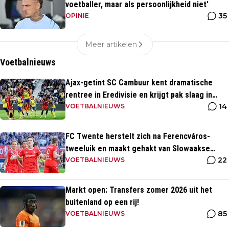
voetballer, maar als persoonlijkheid niet'
35
OPINIE
Meer artikelen
Voetbalnieuws
Ajax-getint SC Cambuur kent dramatische
rentree in Eredivisie en krijgt pak slaag in
14
eigen huis
VOETBALNIEUWS
FC Twente herstelt zich na Ferencváros-
tweeluik en maakt gehakt van Slowaakse
22
opponent
VOETBALNIEUWS
Markt open: Transfers zomer 2026 uit het
buitenland op een rij!
85
VOETBALNIEUWS