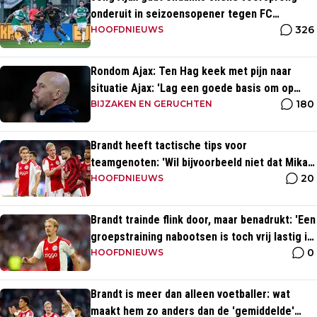
onderuit in seizoensopener tegen FC
326
Dordrecht
HOOFDNIEUWS
Rondom Ajax: Ten Hag keek met pijn naar
situatie Ajax: 'Lag een goede basis om op
180
voort te borduren'
BIJZAKEN EN GERUCHTEN
Brandt heeft tactische tips voor
teamgenoten: 'Wil bijvoorbeeld niet dat Mika
20
te veel naar binnen komt'
HOOFDNIEUWS
Brandt trainde flink door, maar benadrukt: 'Een
groepstraining nabootsen is toch vrij lastig in
0
je eentje'
HOOFDNIEUWS
Brandt is meer dan alleen voetballer: wat
maakt hem zo anders dan de 'gemiddelde'