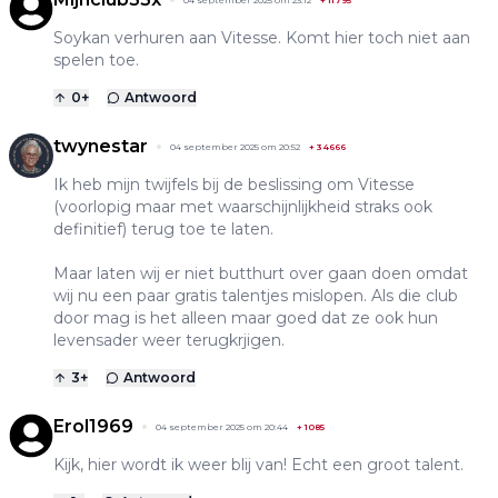
Soykan verhuren aan Vitesse. Komt hier toch niet aan
spelen toe.
0
+
Antwoord
twynestar
04 september 2025 om 20:52
+
34666
Ik heb mijn twijfels bij de beslissing om Vitesse
(voorlopig maar met waarschijnlijkheid straks ook
definitief) terug toe te laten.
Maar laten wij er niet butthurt over gaan doen omdat
wij nu een paar gratis talentjes mislopen. Als die club
door mag is het alleen maar goed dat ze ook hun
levensader weer terugkrjigen.
3
+
Antwoord
Erol1969
04 september 2025 om 20:44
+
1085
Kijk, hier wordt ik weer blij van! Echt een groot talent.