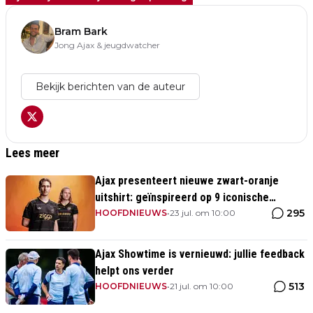
Bram Bark
Jong Ajax & jeugdwatcher
Bekijk berichten van de auteur
Lees meer
Ajax presenteert nieuwe zwart-oranje
uitshirt: geïnspireerd op 9 iconische
295
momenten uit clubhistorie
HOOFDNIEUWS
•
23 jul. om 10:00
Ajax Showtime is vernieuwd: jullie feedback
helpt ons verder
513
HOOFDNIEUWS
•
21 jul. om 10:00