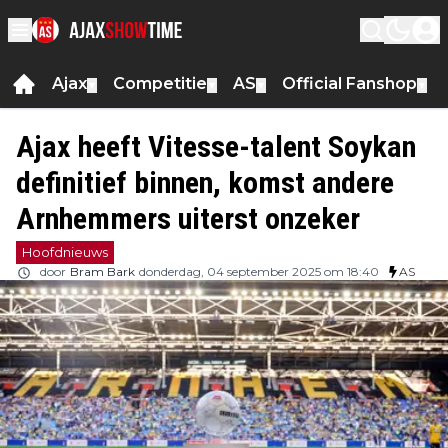
Ajax
Competitie
AS
Official Fanshop
▼
▼
▼
▼
Ajax heeft Vitesse-talent Soykan
definitief binnen, komst andere
Arnhemmers uiterst onzeker
Hoofdnieuws
door
Bram Bark
donderdag, 04 september 2025 om 18:40
AS