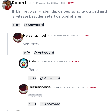
Robertini
04 september 2025 om 19:05
+
53117
Ik blijf het bizar vinden dat de beslissing terug gedraaid
is, vitesse besodemietert de boel al jaren.
8
+
Antwoord
Hersenspinsel
04 september 2025 om 19:08
+
12024
Wie niet?
1
+
Antwoord
Rolo
04 september 2025 om 19:17
+
18817
Barca...
7
+
Antwoord
Hersenspinsel
04 september 2025 om 19:23
+
12024
🤣🤣🤣🤣
0
+
Antwoord