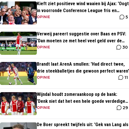
Kieft ziet positieve wind waaien bij Ajax: 'Oogt
in voorronde Conference League fris en
5
energiek'
OPINIE
Verweij pareert suggestie over Baas en PSV:
'Dan moeten ze met heel veel geld over de
30
brug komen'
OPINIE
Brandt laat ArenA smullen: 'Had direct twee,
drie steekballetjes die gewoon perfect waren'
11
OPINIE
Wijndal houdt zomeraankoop op de bank:
'Denk niet dat het een hele goede verdediger
29
is'
OPINIE
De Boer spreekt twijfels uit: 'Gek van Lang als