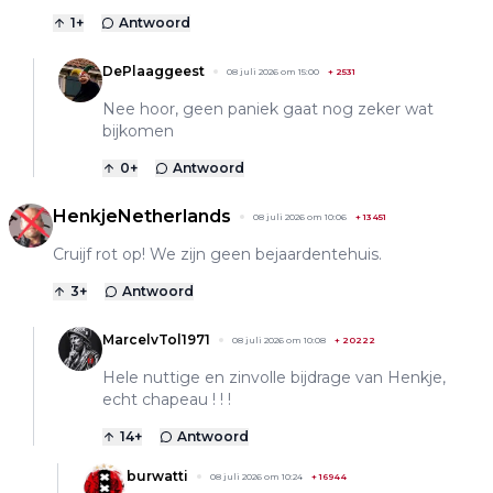
1
+
Antwoord
DePlaaggeest
08 juli 2026 om 15:00
+
2531
Nee hoor, geen paniek gaat nog zeker wat
bijkomen
0
+
Antwoord
HenkjeNetherlands
08 juli 2026 om 10:06
+
13451
Cruijf rot op! We zijn geen bejaardentehuis.
3
+
Antwoord
MarcelvTol1971
08 juli 2026 om 10:08
+
20222
Hele nuttige en zinvolle bijdrage van Henkje,
echt chapeau ! ! !
14
+
Antwoord
burwatti
08 juli 2026 om 10:24
+
16944