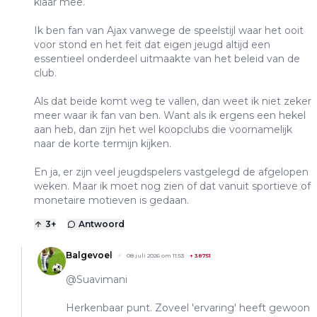
klaar mee.
Ik ben fan van Ajax vanwege de speelstijl waar het ooit
voor stond en het feit dat eigen jeugd altijd een
essentieel onderdeel uitmaakte van het beleid van de
club.
Als dat beide komt weg te vallen, dan weet ik niet zeker
meer waar ik fan van ben. Want als ik ergens een hekel
aan heb, dan zijn het wel koopclubs die voornamelijk
naar de korte termijn kijken.
En ja, er zijn veel jeugdspelers vastgelegd de afgelopen
weken. Maar ik moet nog zien of dat vanuit sportieve of
monetaire motieven is gedaan.
3
+
Antwoord
Balgevoel
08 juli 2026 om 11:53
+
38751
@Suavimani
Herkenbaar punt. Zoveel 'ervaring' heeft gewoon