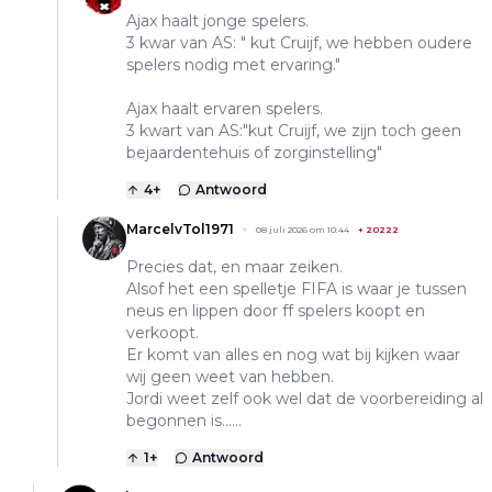
Ajax haalt jonge spelers.
3 kwar van AS: " kut Cruijf, we hebben oudere
spelers nodig met ervaring."
Ajax haalt ervaren spelers.
3 kwart van AS:"kut Cruijf, we zijn toch geen
bejaardentehuis of zorginstelling"
4
+
Antwoord
MarcelvTol1971
08 juli 2026 om 10:44
+
20222
Precies dat, en maar zeiken.
Alsof het een spelletje FIFA is waar je tussen
neus en lippen door ff spelers koopt en
verkoopt.
Er komt van alles en nog wat bij kijken waar
wij geen weet van hebben.
Jordi weet zelf ook wel dat de voorbereiding al
begonnen is......
1
+
Antwoord