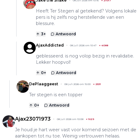
Jake the Snake
08 juli 2026 om 10:16
+
21017
Heeft Ter Stegen al getekend? Volgens lokale
pers is hij zelfs nog herstellende van een
blessure.
3
+
Antwoord
AjaxAddicted
08 juli 2026 om 10:47
+
4088
geblesseerd. is nog volop bezig in revalidatie.
Lekker hoopvol!
0
+
Antwoord
DePlaaggeest
08 juli 2026 om 15:00
+
2531
Ter stegen is een topper
0
+
Antwoord
Ajax23071973
08 juli 2026 om 10:08
+
1629
Je houd je hart weer vast voor komend seizoen met de
aankopen tot nu toe. Weinig vertrouwen helaas.