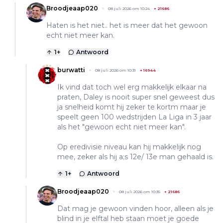
Broodjeaap020
08 juli 2026 om 10:24
+
21686
Haten is het niet.. het is meer dat het gewoon
echt niet meer kan.
1
+
Antwoord
burwatti
08 juli 2026 om 10:31
+
16944
Ik vind dat toch wel erg makkelijk elkaar na
praten, Daley is nooit super snel geweest dus
ja snelheid komt hij zeker te kortm maar je
speelt geen 100 wedstrijden La Liga in 3 jaar
als het "gewoon echt niet meer kan".
Op eredivisie niveau kan hij makkelijk nog
mee, zeker als hij a;s 12e/ 13e man gehaald is.
1
+
Antwoord
Broodjeaap020
08 juli 2026 om 10:35
+
21686
Dat mag je gewoon vinden hoor, alleen als je
blind in je elftal heb staan moet je goede