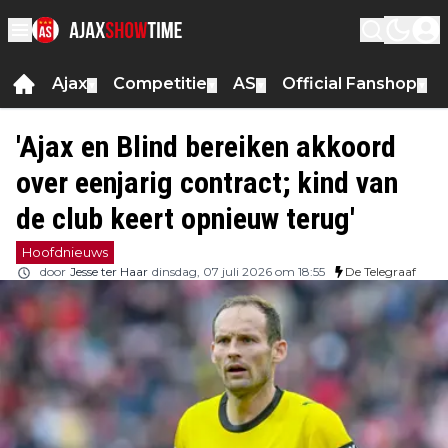
Ajax
Competitie
AS
Official Fanshop
▼
▼
▼
▼
'Ajax en Blind bereiken akkoord
over eenjarig contract; kind van
de club keert opnieuw terug'
Hoofdnieuws
door
Jesse ter Haar
dinsdag, 07 juli 2026 om 18:55
De Telegraaf