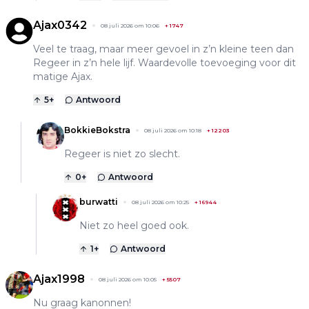
Ajax0342
08 juli 2026 om 10:06
+
1747
Veel te traag, maar meer gevoel in z’n kleine teen dan
Regeer in z’n hele lijf. Waardevolle toevoeging voor dit
matige Ajax.
5
+
Antwoord
BokkieBokstra
08 juli 2026 om 10:18
+
12203
Regeer is niet zo slecht.
0
+
Antwoord
burwatti
08 juli 2026 om 10:25
+
16944
Niet zo heel goed ook.
1
+
Antwoord
Ajax1998
08 juli 2026 om 10:05
+
5507
Nu graag kanonnen!