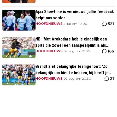
Ajax Showtime is vernieuwd: jullie feedback
helpt ons verder
521
HOOFDNIEUWS
•
21 jul. om 10:00
NB: 'Met Arokodare heb je eindelijk een
spits die zowel een aanspeelpunt is als
166
diepte heeft'
HOOFDNIEUWS
•
09 aug. om 23:25
Brandt ziet belangrijke teamgenoot: 'Zo
belangrijk om hier te hebben, hij heeft je
21
rug'
HOOFDNIEUWS
•
09 aug. om 20:30