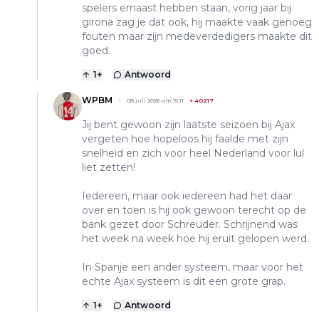
spelers ernaast hebben staan, vorig jaar bij
girona zag je dat ook, hij maakte vaak genoeg
fouten maar zijn medeverdedigers maakte dit
goed.
1
+
Antwoord
WPBM
08 juli 2026 om 15:11
+
40217
Jij bent gewoon zijn laatste seizoen bij Ajax
vergeten hoe hopeloos hij faalde met zijn
snelheid en zich voor heel Nederland voor lul
liet zetten!
Iedereen, maar ook iedereen had het daar
over en toen is hij ook gewoon terecht op de
bank gezet door Schreuder. Schrijnend was
het week na week hoe hij eruit gelopen werd.
In Spanje een ander systeem, maar voor het
echte Ajax systeem is dit een grote grap.
1
+
Antwoord