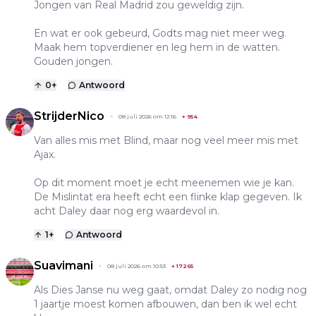
Jongen van Real Madrid zou geweldig zijn.
En wat er ook gebeurd, Godts mag niet meer weg.
Maak hem topverdiener en leg hem in de watten.
Gouden jongen.
0
+
Antwoord
StrijderNico
08 juli 2026 om 12:16
+
954
Van alles mis met Blind, maar nog veel meer mis met
Ajax.
Op dit moment moet je echt meenemen wie je kan.
De Mislintat era heeft echt een flinke klap gegeven. Ik
acht Daley daar nog erg waardevol in.
1
+
Antwoord
Suavimani
08 juli 2026 om 10:53
+
17265
Als Dies Janse nu weg gaat, omdat Daley zo nodig nog
1 jaartje moest komen afbouwen, dan ben ik wel echt