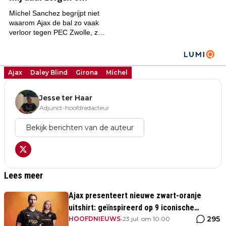
Ajax
Daley Blind
Girona
Míchel
Jesse ter Haar
Adjunct-hoofdredacteur
Bekijk berichten van de auteur
Lees meer
Ajax presenteert nieuwe zwart-oranje
uitshirt: geïnspireerd op 9 iconische
295
momenten uit clubhistorie
HOOFDNIEUWS
•
23 jul. om 10:00