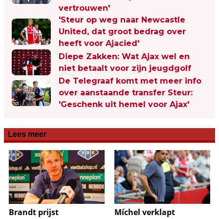
vertrouwen'
'Steur op weg naar Newcastle
United, dat groot bedrag over
heeft voor Ajacied'
Diepe Zakken: Wat Ajax wel en
niet betaalt voor zijn jeugdgolf
De Telegraaf komt met meer info
over aanstaande transfer Steur:
'Geschenk uit hemel voor Ajax'