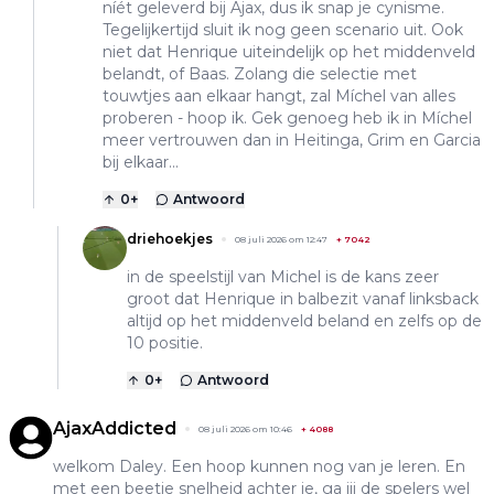
níét geleverd bij Ajax, dus ik snap je cynisme.
Tegelijkertijd sluit ik nog geen scenario uit. Ook
niet dat Henrique uiteindelijk op het middenveld
belandt, of Baas. Zolang die selectie met
touwtjes aan elkaar hangt, zal Míchel van alles
proberen - hoop ik. Gek genoeg heb ik in Míchel
meer vertrouwen dan in Heitinga, Grim en Garcia
bij elkaar...
0
+
Antwoord
driehoekjes
08 juli 2026 om 12:47
+
7042
in de speelstijl van Michel is de kans zeer
groot dat Henrique in balbezit vanaf linksback
altijd op het middenveld beland en zelfs op de
10 positie.
0
+
Antwoord
AjaxAddicted
08 juli 2026 om 10:46
+
4088
welkom Daley. Een hoop kunnen nog van je leren. En
met een beetje snelheid achter je, ga jij de spelers wel