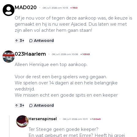
MAD020
08 juli 2026 om 10:13
+
1150
Of je nou voor of tegen deze aankoop was, de keuze is
gemaakt en hij is nu weer Ajacied. Dus laten we met
zijn allen vol achter hem gaan staan!
3
+
Antwoord
023Haarlem
08 juli 2026 om 10:08
+
10363
Alleen Henrique een top aankoop.
Voor de rest een berg spelers weg gegaan.
We spelen over 14 dagen al een hele belangrijke
wedstrijd.
We missen echt een goede spits en een keeper
3
+
Antwoord
Hersenspinsel
08 juli 2026 om 10:11
+
12040
Ter Steege geen goede keeper?
En wat gebeurt er met Emre? Heeft hij groei