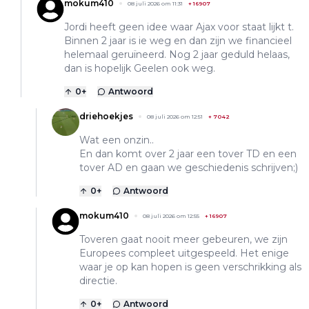
mokum410
08 juli 2026 om 11:31
+
16907
Jordi heeft geen idee waar Ajax voor staat lijkt t.
Binnen 2 jaar is ie weg en dan zijn we financieel
helemaal geruïneerd. Nog 2 jaar geduld helaas,
dan is hopelijk Geelen ook weg.
0
+
Antwoord
driehoekjes
08 juli 2026 om 12:51
+
7042
Wat een onzin..
En dan komt over 2 jaar een tover TD en een
tover AD en gaan we geschiedenis schrijven;)
0
+
Antwoord
mokum410
08 juli 2026 om 12:55
+
16907
Toveren gaat nooit meer gebeuren, we zijn
Europees compleet uitgespeeld. Het enige
waar je op kan hopen is geen verschrikking als
directie.
0
+
Antwoord