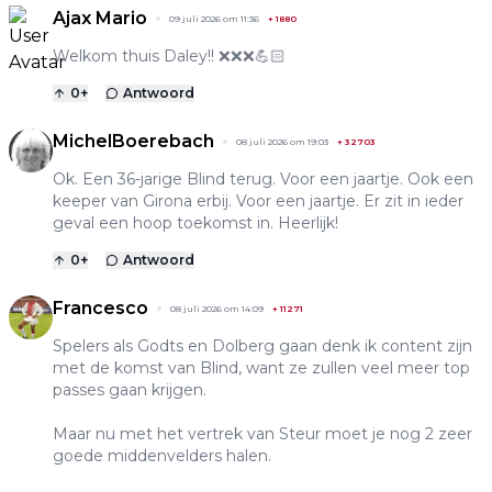
Ajax Mario
09 juli 2026 om 11:36
+
1880
Welkom thuis Daley!! ❌❌❌💪🏻
0
+
Antwoord
MichelBoerebach
08 juli 2026 om 19:03
+
32703
Ok. Een 36-jarige Blind terug. Voor een jaartje. Ook een
keeper van Girona erbij. Voor een jaartje. Er zit in ieder
geval een hoop toekomst in. Heerlijk!
0
+
Antwoord
Francesco
08 juli 2026 om 14:09
+
11271
Spelers als Godts en Dolberg gaan denk ik content zijn
met de komst van Blind, want ze zullen veel meer top
passes gaan krijgen.
Maar nu met het vertrek van Steur moet je nog 2 zeer
goede middenvelders halen.