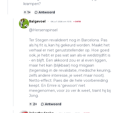
krampen?
1
+
Antwoord
Balgevoel
08 juli 2026 om 10:15
+
38751
@Hersenspinsel
Ter Stegen revalideert nog in Barcelona. Pas
als hij fit is, kan hij gekeurd worden. Maakt het
verhaal er niet geruststellender op. Hoe goed
ook, je hebt er pas wat aan als-ie wedstrijdfit is
- en blijft. Een akkoord zou er al even liggen,
maar het kan (blijkbaar) nog misgaan
(tegenslag in de revalidatie, medische keuring,
zelfs andere interesse, je weet maar nooit).
Netto-effect: Paes die de hele voorbereiding
keept. En Emre is 'gewoon' niet
meegenomen, voor zo ver ik weet, traint hij bij
Jong.
2
+
Antwoord