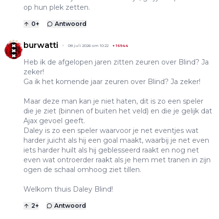
op hun plek zetten.
0
+
Antwoord
burwatti
08 juli 2026 om 10:22
+
16944
Heb ik de afgelopen jaren zitten zeuren over Blind? Ja
zeker!
Ga ik het komende jaar zeuren over Blind? Ja zeker!
Maar deze man kan je niet haten, dit is zo een speler
die je ziet (binnen of buiten het veld) en die je gelijk dat
Ajax gevoel geeft.
Daley is zo een speler waarvoor je net eventjes wat
harder juicht als hij een goal maakt, waarbij je net even
iets harder huilt als hij geblesseerd raakt en nog net
even wat ontroerder raakt als je hem met tranen in zijn
ogen de schaal omhoog ziet tillen.
Welkom thuis Daley Blind!
2
+
Antwoord